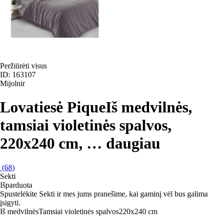
Peržiūrėti visus
ID: 163107
Mijolnir
Lovatiesė Pique
Iš medvilnės,
tamsiai violetinės spalvos,
220x240 cm
, …
daugiau
(
68
)
Sekti
Išparduota
Spustelėkite Sekti ir mes jums pranešime, kai gaminį vėl bus galima
įsigyti.
Iš medvilnės
Tamsiai violetinės spalvos
220x240 cm