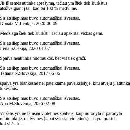
Jis iš esmės atitinka aprašymą, tačiau yra šiek tiek šiurkštus,
atsižvelgiant į tai, kad tai 100 % medvilnė.
Šis atsiliepimas buvo automatiškai išverstas.
Donata M.
Lenkija
,
2020‑06‑09
Medžiaga šiek tiek šiurkšti. Tačiau apskritai viskas gerai.
Šis atsiliepimas buvo automatiškai išverstas.
Irena S.
Čekija
,
2020‑01‑07
Spalva neatitinka nuotraukos, bet vis tiek graži.
Šis atsiliepimas buvo automatiškai išverstas.
Tatiana N.
Slovakija
,
2017‑06‑06
spalva yra blankesnė nei pateiktame paveikslėlyje, kitu atveju ji atitinka
lūkesčius.
Šis atsiliepimas buvo automatiškai išverstas.
Ana M.
Slovėnija
,
2026‑02‑08
Viršelis yra ne tamsiai violetinės spalvos, kaip nurodyta ir parodyta
nuotraukoje, o alyvinės (labai šviesiai violetinės). Jis yra prastos
kokybės ir ...