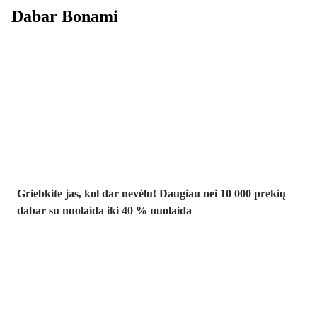
Dabar Bonami
Summer Sale
iki -40 %
Griebkite jas, kol dar nevėlu! Daugiau nei 10 000 prekių
dabar su nuolaida iki 40 % nuolaida
Sodas su
nuolaida