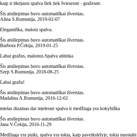
kaip ir tikėjausi spalva šiek tiek šviesesnė - gražesnė.
Šis atsiliepimas buvo automatiškai išverstas.
Alina S.
Rumunija
,
2019‑02‑07
Elegantiška, maloni spalva.
Šis atsiliepimas buvo automatiškai išverstas.
Barbora P.
Čekija
,
2019‑01‑25
Labai gražus, malonus.Spalva atitinka.
Šis atsiliepimas buvo automatiškai išverstas.
Szep S.
Rumunija
,
2018‑08‑25
Labai gražu!
Šis atsiliepimas buvo automatiškai išverstas.
Madalina A.
Rumunija
,
2016‑12‑02
mielas dizainas dar mielesnė spalva ir medžiaga yra kokybiška
Šis atsiliepimas buvo automatiškai išverstas.
Jana V.
Čekija
,
2016‑11‑29
Medžiaga yra puiki, spalva yra tokia, kaip paveikslėlyje, tokia nuostabi