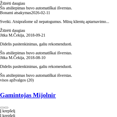
Žiūrėti daugiau
Šis atsiliepimas buvo automatiškai išverstas.
Bonami atsakymas
2026‑02‑11
Sveiki. Atsiprašome už nepatogumus. Mūsų klientų aptarnavimo...
Žiūrėti daugiau
Jitka M.
Čekija
,
2018‑09‑21
Didelis pasitenkinimas, galiu rekomenduoti.
Šis atsiliepimas buvo automatiškai išverstas.
Jitka M.
Čekija
,
2018‑08‑10
Didelis pasitenkinimas, galiu rekomenduoti.
Šis atsiliepimas buvo automatiškai išverstas.
visos apžvalgos
(
20
)
Gamintojas Mijolnir
Į krepšelį
Į krepšelį