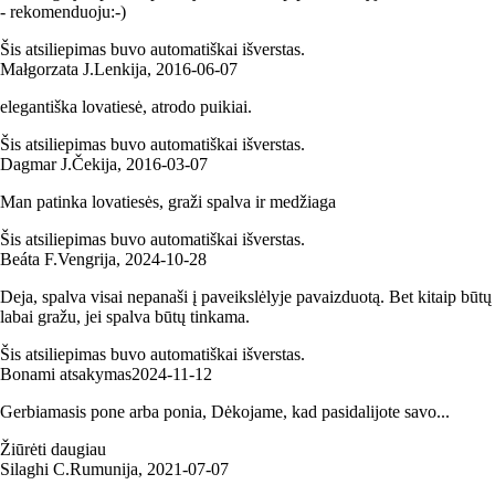
- rekomenduoju:-)
Šis atsiliepimas buvo automatiškai išverstas.
Małgorzata J.
Lenkija
,
2016‑06‑07
elegantiška lovatiesė, atrodo puikiai.
Šis atsiliepimas buvo automatiškai išverstas.
Dagmar J.
Čekija
,
2016‑03‑07
Man patinka lovatiesės, graži spalva ir medžiaga
Šis atsiliepimas buvo automatiškai išverstas.
Beáta F.
Vengrija
,
2024‑10‑28
Deja, spalva visai nepanaši į paveikslėlyje pavaizduotą. Bet kitaip būtų
labai gražu, jei spalva būtų tinkama.
Šis atsiliepimas buvo automatiškai išverstas.
Bonami atsakymas
2024‑11‑12
Gerbiamasis pone arba ponia, Dėkojame, kad pasidalijote savo...
Žiūrėti daugiau
Silaghi C.
Rumunija
,
2021‑07‑07