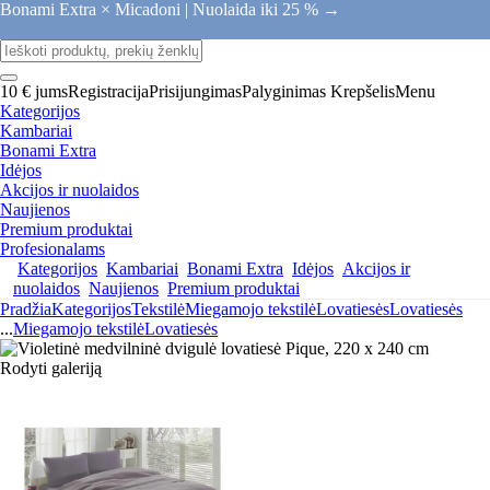
Bonami Extra × Micadoni |
Nuolaida iki 25 % →
10 € jums
Registracija
Prisijungimas
Palyginimas
Krepšelis
Menu
Kategorijos
Kambariai
Bonami Extra
Idėjos
Akcijos ir nuolaidos
Naujienos
Premium produktai
Profesionalams
Kategorijos
Kambariai
Bonami Extra
Idėjos
Akcijos ir
nuolaidos
Naujienos
Premium produktai
Pradžia
Kategorijos
Tekstilė
Miegamojo tekstilė
Lovatiesės
Lovatiesės
...
Miegamojo tekstilė
Lovatiesės
Rodyti galeriją