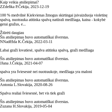
Kaip veikia atsiliepimai?
Z
Zdeňka P.
Čekija
,
2023‑12‑19
100 % medvilnė Kiekvienas žmogus skirtingai įsivaizduoja violetinę
spalvą, nuotrauka atitinka spalvą natūrali medžiaga, kaina - kokybė
gerai gražus, e...
Žiūrėti daugiau
Šis atsiliepimas buvo automatiškai išverstas.
N
Naděžda K.
Čekija
,
2022‑03‑11
Labai graži lovatiesė, spalva atitinka spalvą, graži medžiaga
Šis atsiliepimas buvo automatiškai išverstas.
J
Jana J.
Čekija
,
2021‑04‑07
spalva yra šviesesnė nei nuotraukoje, medžiaga yra maloni
Šis atsiliepimas buvo automatiškai išverstas.
Antonia L.
Slovakija
,
2020‑08‑26
Spalva realiai šviesesnė, bet vis tiek graži
Šis atsiliepimas buvo automatiškai išverstas.
Zuzana H.
Slovakija
,
2019‑05‑04