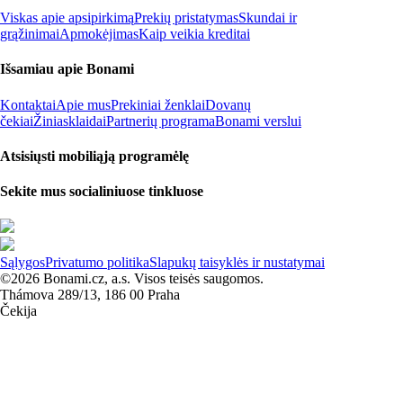
Viskas apie apsipirkimą
Prekių pristatymas
Skundai ir
grąžinimai
Apmokėjimas
Kaip veikia kreditai
Išsamiau apie Bonami
Kontaktai
Apie mus
Prekiniai ženklai
Dovanų
čekiai
Žiniasklaidai
Partnerių programa
Bonami verslui
Atsisiųsti mobiliąją programėlę
Sekite mus socialiniuose tinkluose
Sąlygos
Privatumo politika
Slapukų taisyklės ir nustatymai
©2026 Bonami.cz, a.s. Visos teisės saugomos.
Thámova 289/13, 186 00 Praha
Čekija