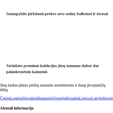
Sutaupykite pirkdami prekes savo sodui, balkonui ir terasai
Premium su
nuolaida
Atrinktos premium kolekcijos jūsų namams dabar dar
palankesnėmis kainomis
Jūsų laukia platus prekių namams asortimentas ir daug įkvepiančių
idėjų
Čekija
Lenkija
Slovakija
Rumunija
Vengrija
Kroatija
Lietuva
Latvija
Slovėn
Aktuali informacija