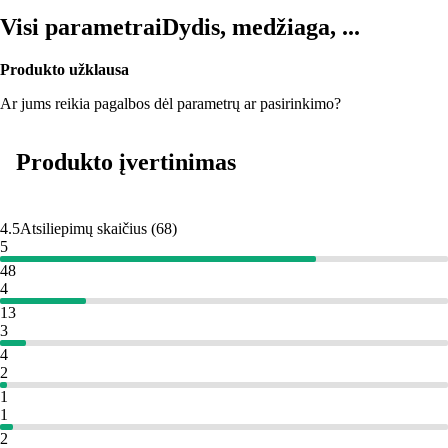
Visi parametrai
Dydis, medžiaga, ...
Produkto užklausa
Ar jums reikia pagalbos dėl parametrų ar pasirinkimo?
Produkto įvertinimas
4.5
Atsiliepimų skaičius
(
68
)
5
48
4
13
3
4
2
1
1
2