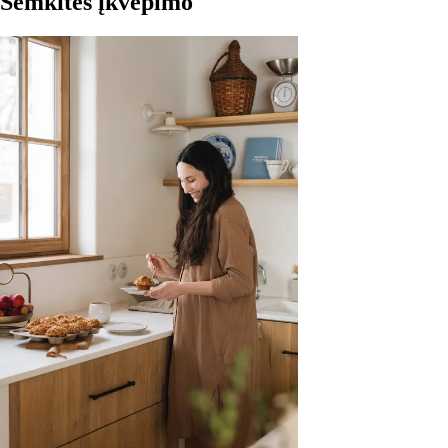
Semkitės įkvėpimo