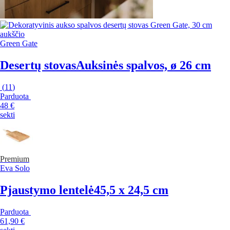
Green Gate
Desertų stovas
Auksinės spalvos, ø 26 cm
(
11
)
Parduota
48 €
sekti
Premium
Eva Solo
Pjaustymo lentelė
45,5 x 24,5 cm
Parduota
61,90 €