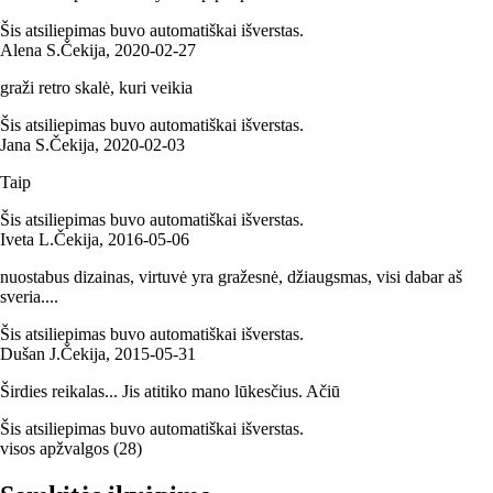
Šis atsiliepimas buvo automatiškai išverstas.
Alena S.
Čekija
,
2020‑02‑27
graži retro skalė, kuri veikia
Šis atsiliepimas buvo automatiškai išverstas.
Jana S.
Čekija
,
2020‑02‑03
Taip
Šis atsiliepimas buvo automatiškai išverstas.
Iveta L.
Čekija
,
2016‑05‑06
nuostabus dizainas, virtuvė yra gražesnė, džiaugsmas, visi dabar aš
sveria....
Šis atsiliepimas buvo automatiškai išverstas.
Dušan J.
Čekija
,
2015‑05‑31
Širdies reikalas... Jis atitiko mano lūkesčius. Ačiū
Šis atsiliepimas buvo automatiškai išverstas.
visos apžvalgos
(
28
)