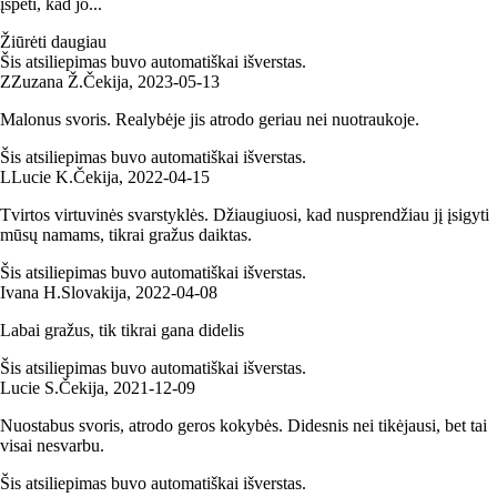
įspėti, kad jo...
Žiūrėti daugiau
Šis atsiliepimas buvo automatiškai išverstas.
Z
Zuzana Ž.
Čekija
,
2023‑05‑13
Malonus svoris. Realybėje jis atrodo geriau nei nuotraukoje.
Šis atsiliepimas buvo automatiškai išverstas.
L
Lucie K.
Čekija
,
2022‑04‑15
Tvirtos virtuvinės svarstyklės. Džiaugiuosi, kad nusprendžiau jį įsigyti
mūsų namams, tikrai gražus daiktas.
Šis atsiliepimas buvo automatiškai išverstas.
Ivana H.
Slovakija
,
2022‑04‑08
Labai gražus, tik tikrai gana didelis
Šis atsiliepimas buvo automatiškai išverstas.
Lucie S.
Čekija
,
2021‑12‑09
Nuostabus svoris, atrodo geros kokybės. Didesnis nei tikėjausi, bet tai
visai nesvarbu.
Šis atsiliepimas buvo automatiškai išverstas.