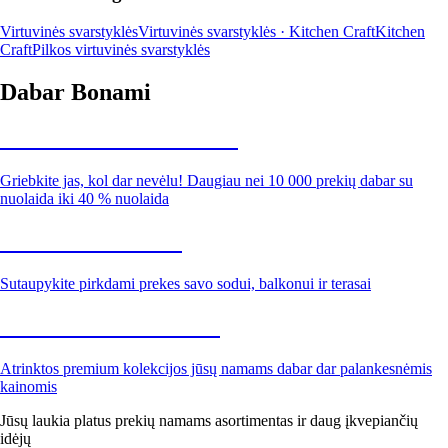
Virtuvinės svarstyklės
Virtuvinės svarstyklės · Kitchen Craft
Kitchen
Craft
Pilkos virtuvinės svarstyklės
Dabar Bonami
Summer Sale iki -40 %
Griebkite jas, kol dar nevėlu! Daugiau nei 10 000 prekių dabar su
nuolaida iki 40 % nuolaida
Sodas su nuolaida
Sutaupykite pirkdami prekes savo sodui, balkonui ir terasai
Premium su nuolaida
Atrinktos premium kolekcijos jūsų namams dabar dar palankesnėmis
kainomis
Jūsų laukia platus prekių namams asortimentas ir daug įkvepiančių
idėjų