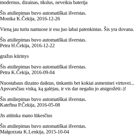
modernus, dizainas, tikslus, neveikia baterija
Šis atsiliepimas buvo automatiškai išverstas.
Monika K.
Čekija
,
2016‑12‑26
Vieną jau turiu namuose ir esu juo labai patenkintas. Šis yra dovana.
Šis atsiliepimas buvo automatiškai išverstas.
Petra H.
Čekija
,
2016‑12‑22
gražus kūrinys
Šis atsiliepimas buvo automatiškai išverstas.
Petra K.
Čekija
,
2016‑09‑04
Nuostabaus dizaino daiktas, tinkantis bet kokiai asmeninei virtuvei...
Apsvarsčiau viską, ką galėjau, ir vis dar negaliu jo atsigrožėti:-)!
Šis atsiliepimas buvo automatiškai išverstas.
Kateřina P.
Čekija
,
2016‑05‑08
Jis atitinka mano lūkesčius
Šis atsiliepimas buvo automatiškai išverstas.
Małgorzata K.
Lenkija
,
2015‑10‑04