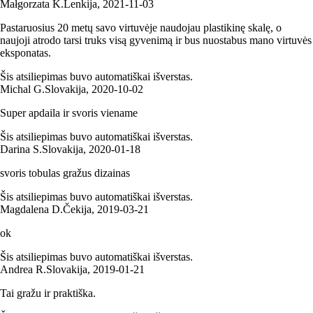
Małgorzata K.
Lenkija
,
2021‑11‑03
Pastaruosius 20 metų savo virtuvėje naudojau plastikinę skalę, o
naujoji atrodo tarsi truks visą gyvenimą ir bus nuostabus mano virtuvės
eksponatas.
Šis atsiliepimas buvo automatiškai išverstas.
Michal G.
Slovakija
,
2020‑10‑02
Super apdaila ir svoris viename
Šis atsiliepimas buvo automatiškai išverstas.
Darina S.
Slovakija
,
2020‑01‑18
svoris tobulas gražus dizainas
Šis atsiliepimas buvo automatiškai išverstas.
Magdalena D.
Čekija
,
2019‑03‑21
ok
Šis atsiliepimas buvo automatiškai išverstas.
Andrea R.
Slovakija
,
2019‑01‑21
Tai gražu ir praktiška.