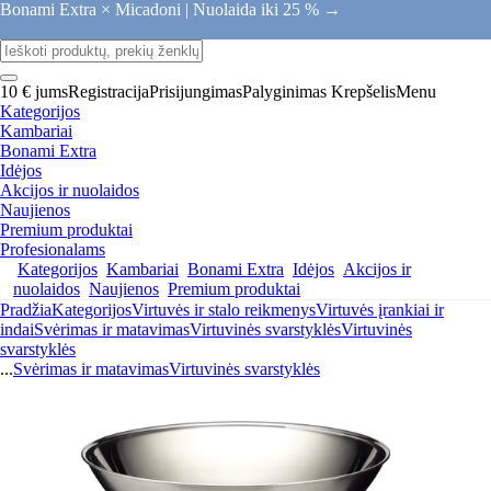
Bonami Extra × Micadoni |
Nuolaida iki 25 % →
10 € jums
Registracija
Prisijungimas
Palyginimas
Krepšelis
Menu
Kategorijos
Kambariai
Bonami Extra
Idėjos
Akcijos ir nuolaidos
Naujienos
Premium produktai
Profesionalams
Kategorijos
Kambariai
Bonami Extra
Idėjos
Akcijos ir
nuolaidos
Naujienos
Premium produktai
Pradžia
Kategorijos
Virtuvės ir stalo reikmenys
Virtuvės įrankiai ir
indai
Svėrimas ir matavimas
Virtuvinės svarstyklės
Virtuvinės
svarstyklės
...
Svėrimas ir matavimas
Virtuvinės svarstyklės