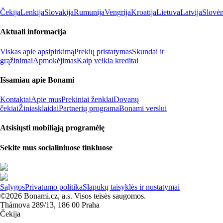
Čekija
Lenkija
Slovakija
Rumunija
Vengrija
Kroatija
Lietuva
Latvija
Slovėn
Aktuali informacija
Viskas apie apsipirkimą
Prekių pristatymas
Skundai ir
grąžinimai
Apmokėjimas
Kaip veikia kreditai
Išsamiau apie Bonami
Kontaktai
Apie mus
Prekiniai ženklai
Dovanų
čekiai
Žiniasklaidai
Partnerių programa
Bonami verslui
Atsisiųsti mobiliąją programėlę
Sekite mus socialiniuose tinkluose
Sąlygos
Privatumo politika
Slapukų taisyklės ir nustatymai
©2026 Bonami.cz, a.s. Visos teisės saugomos.
Thámova 289/13, 186 00 Praha
Čekija