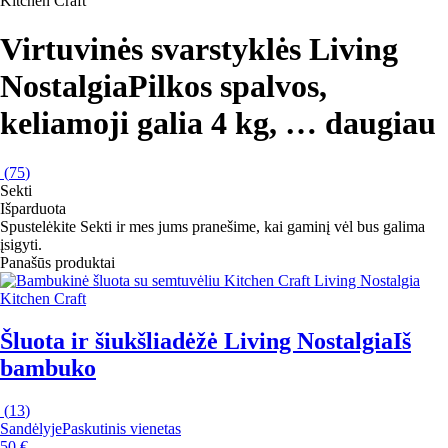
Kitchen Craft
Virtuvinės svarstyklės Living
Nostalgia
Pilkos spalvos,
keliamoji galia 4 kg
, …
daugiau
(
75
)
Sekti
Išparduota
Spustelėkite Sekti ir mes jums pranešime, kai gaminį vėl bus galima
įsigyti.
Panašūs produktai
Kitchen Craft
Šluota ir šiukšliadėžė Living Nostalgia
Iš
bambuko
(
13
)
Sandėlyje
Paskutinis vienetas
50 €