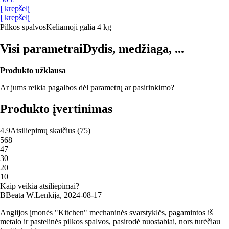
Į krepšelį
Į krepšelį
Pilkos spalvos
Keliamoji galia 4 kg
Visi parametrai
Dydis, medžiaga, ...
Produkto užklausa
Ar jums reikia pagalbos dėl parametrų ar pasirinkimo?
Produkto įvertinimas
4.9
Atsiliepimų skaičius
(
75
)
5
68
4
7
3
0
2
0
1
0
Kaip veikia atsiliepimai?
B
Beata W.
Lenkija
,
2024‑08‑17
Anglijos įmonės "Kitchen" mechaninės svarstyklės, pagamintos iš
metalo ir pastelinės pilkos spalvos, pasirodė nuostabiai, nors turėčiau