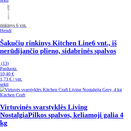
sekti
rinkinys 6 vnt.
Hendi
Šakučių rinkinys Kitchen Line
6 vnt., iš
nerūdijančio plieno, sidabrinės spalvos
(
13
)
Parduota
10,40 €
1,73 € / vnt.
sekti
Kitchen Craft
Virtuvinės svarstyklės Living
Nostalgia
Pilkos spalvos, keliamoji galia 4
kg