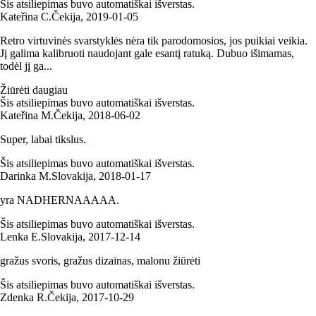
Šis atsiliepimas buvo automatiškai išverstas.
Kateřina C.
Čekija
,
2019‑01‑05
Retro virtuvinės svarstyklės nėra tik parodomosios, jos puikiai veikia.
Jį galima kalibruoti naudojant gale esantį ratuką. Dubuo išimamas,
todėl jį ga...
Žiūrėti daugiau
Šis atsiliepimas buvo automatiškai išverstas.
Kateřina M.
Čekija
,
2018‑06‑02
Super, labai tikslus.
Šis atsiliepimas buvo automatiškai išverstas.
Darinka M.
Slovakija
,
2018‑01‑17
yra NADHERNAAAAA.
Šis atsiliepimas buvo automatiškai išverstas.
Lenka E.
Slovakija
,
2017‑12‑14
gražus svoris, gražus dizainas, malonu žiūrėti
Šis atsiliepimas buvo automatiškai išverstas.
Zdenka R.
Čekija
,
2017‑10‑29