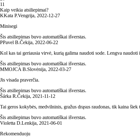
1
1
Kaip veikia atsiliepimai?
K
Kata P.
Vengrija
,
2022‑12‑27
Minisegi
Šis atsiliepimas buvo automatiškai išverstas.
P
Pavel B.
Čekija
,
2022‑06‑22
Kol kas tai geriausia virvė, kurią galima naudoti sode. Lengva naudoti ir
Šis atsiliepimas buvo automatiškai išverstas.
M
MOJCA B.
Slovėnija
,
2022‑03‑27
Jis visada praverčia.
Šis atsiliepimas buvo automatiškai išverstas.
Šárka R.
Čekija
,
2021‑11‑12
Tai geros kokybės, medvilninis, gražus drąsus raudonas, tik kaina šiek 
Šis atsiliepimas buvo automatiškai išverstas.
Violetta D.
Lenkija
,
2021‑06‑01
Rekomenduoju