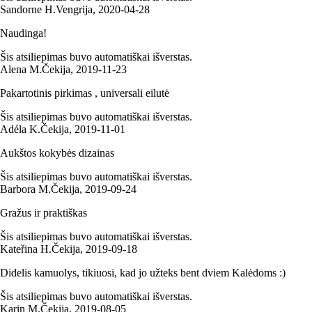
Sandorne H.
Vengrija
,
2020‑04‑28
Naudinga!
Šis atsiliepimas buvo automatiškai išverstas.
Alena M.
Čekija
,
2019‑11‑23
Pakartotinis pirkimas , universali eilutė
Šis atsiliepimas buvo automatiškai išverstas.
Adéla K.
Čekija
,
2019‑11‑01
Aukštos kokybės dizainas
Šis atsiliepimas buvo automatiškai išverstas.
Barbora M.
Čekija
,
2019‑09‑24
Gražus ir praktiškas
Šis atsiliepimas buvo automatiškai išverstas.
Kateřina H.
Čekija
,
2019‑09‑18
Didelis kamuolys, tikiuosi, kad jo užteks bent dviem Kalėdoms :)
Šis atsiliepimas buvo automatiškai išverstas.
Karin M.
Čekija
,
2019‑08‑05