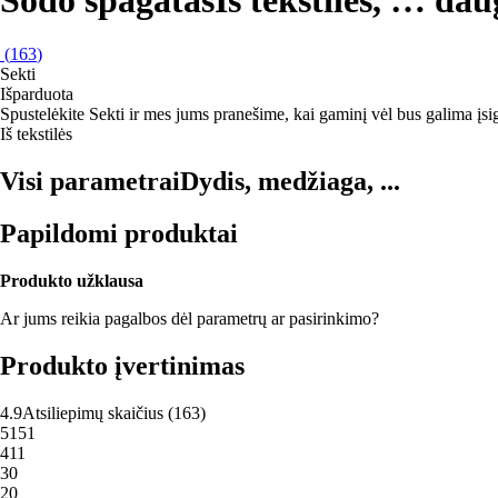
(
163
)
Sekti
Išparduota
Spustelėkite Sekti ir mes jums pranešime, kai gaminį vėl bus galima įsig
Iš tekstilės
Visi parametrai
Dydis, medžiaga, ...
Papildomi produktai
Produkto užklausa
Ar jums reikia pagalbos dėl parametrų ar pasirinkimo?
Produkto įvertinimas
4.9
Atsiliepimų skaičius
(
163
)
5
151
4
11
3
0
2
0