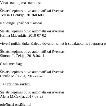
Vėsus naudojimas namuose.
Šis atsiliepimas buvo automatiškai išverstas.
Teresa J.
Lenkija
,
2018‑09‑04
Naudinga, ypač per Kalėdas.
Šis atsiliepimas buvo automatiškai išverstas.
Hanna M.
Lenkija
,
2018‑07‑02
virvelė puikiai tinka Kalėdų dovanoms, net ir supakuotoms į paprastą p
Šis atsiliepimas buvo automatiškai išverstas.
Simona L.
Čekija
,
2018‑04‑11
Graži medžiaga
Šis atsiliepimas buvo automatiškai išverstas.
Libuše M.
Čekija
,
2017‑09‑23
Jis nežaidžia žaidimų
Šis atsiliepimas buvo automatiškai išverstas.
Alena M.
Čekija
,
2017‑08‑23
priešinasi pasiūlymui