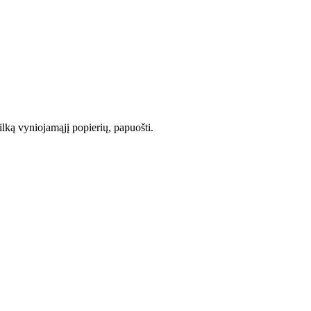
ilką vyniojamąjį popierių, papuošti.