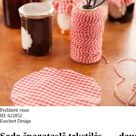
Peržiūrėti visus
ID: 622852
Esschert Design
Sodo špagatas
Iš tekstilės
, …
dau