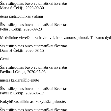
Šis atsiliepimas buvo automatiškai išverstas.
Marta Š.
Čekija
,
2020‑09‑30
geras pagalbininkas viskam
Šis atsiliepimas buvo automatiškai išverstas.
Petra J.
Čekija
,
2020‑09‑23
Medvilninė virvelė tinka ir virtuvei, ir dovanoms pakuoti. Tinkamo dy
Šis atsiliepimas buvo automatiškai išverstas.
Dana H.
Čekija
,
2020‑08‑15
Gerai
Šis atsiliepimas buvo automatiškai išverstas.
Pavlína J.
Čekija
,
2020‑07‑03
mielas kaklaraiščio eilutė
Šis atsiliepimas buvo automatiškai išverstas.
Pavel B.
Čekija
,
2020‑06‑17
Kokybiškas atlikimas, kokybiška pakuotė.
Šis atsiliepimas buvo automatiškai išverstas.