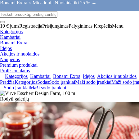
Bonami Extra × Micadoni |
Nuolaida iki 25 % →
10 € jums
Registracija
Prisijungimas
Palyginimas
Krepšelis
Menu
Kategorijos
Kambariai
Bonami Extra
Idėjos
Akcijos ir nuolaidos
Naujienos
Premium produktai
Profesionalams
Kategorijos
Kambariai
Bonami Extra
Idėjos
Akcijos ir nuolaidos
Pradžia
Kategorijos
Sodas
Sodo įrankiai
Maži sodo įrankiai
Maži sodo įra
...
Sodo įrankiai
Maži sodo įrankiai
Rodyti galeriją