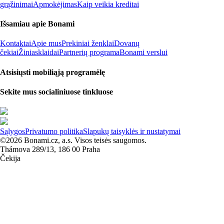
grąžinimai
Apmokėjimas
Kaip veikia kreditai
Išsamiau apie Bonami
Kontaktai
Apie mus
Prekiniai ženklai
Dovanų
čekiai
Žiniasklaidai
Partnerių programa
Bonami verslui
Atsisiųsti mobiliąją programėlę
Sekite mus socialiniuose tinkluose
Sąlygos
Privatumo politika
Slapukų taisyklės ir nustatymai
©2026 Bonami.cz, a.s. Visos teisės saugomos.
Thámova 289/13, 186 00 Praha
Čekija