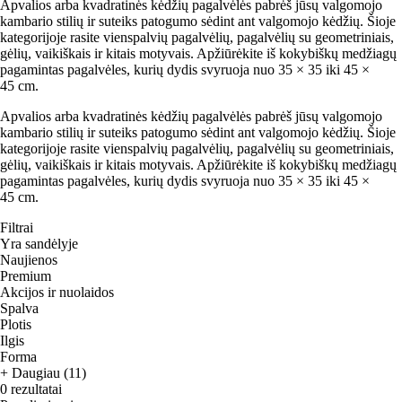
Apvalios arba kvadratinės kėdžių pagalvėlės pabrėš jūsų valgomojo
kambario stilių ir suteiks patogumo sėdint ant valgomojo kėdžių. Šioje
kategorijoje rasite vienspalvių pagalvėlių, pagalvėlių su geometriniais,
gėlių, vaikiškais ir kitais motyvais. Apžiūrėkite iš kokybiškų medžiagų
pagamintas pagalvėles, kurių dydis svyruoja nuo 35 × 35 iki 45 ×
45 cm.
Apvalios arba kvadratinės kėdžių pagalvėlės pabrėš jūsų valgomojo
kambario stilių ir suteiks patogumo sėdint ant valgomojo kėdžių. Šioje
kategorijoje rasite vienspalvių pagalvėlių, pagalvėlių su geometriniais,
gėlių, vaikiškais ir kitais motyvais. Apžiūrėkite iš kokybiškų medžiagų
pagamintas pagalvėles, kurių dydis svyruoja nuo 35 × 35 iki 45 ×
45 cm.
Filtrai
Yra sandėlyje
Naujienos
Premium
Akcijos ir nuolaidos
Spalva
Plotis
Ilgis
Forma
+ Daugiau (11)
0 rezultatai