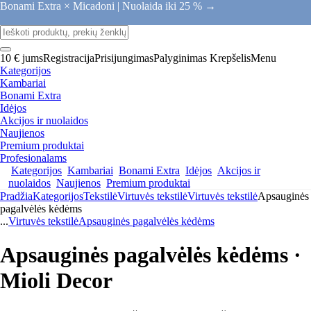
Bonami Extra × Micadoni |
Nuolaida iki 25 % →
10 € jums
Registracija
Prisijungimas
Palyginimas
Krepšelis
Menu
Kategorijos
Kambariai
Bonami Extra
Idėjos
Akcijos ir nuolaidos
Naujienos
Premium produktai
Profesionalams
Kategorijos
Kambariai
Bonami Extra
Idėjos
Akcijos ir
nuolaidos
Naujienos
Premium produktai
Pradžia
Kategorijos
Tekstilė
Virtuvės tekstilė
Virtuvės tekstilė
Apsauginės
pagalvėlės kėdėms
...
Virtuvės tekstilė
Apsauginės pagalvėlės kėdėms
Apsauginės pagalvėlės kėdėms ·
Mioli Decor