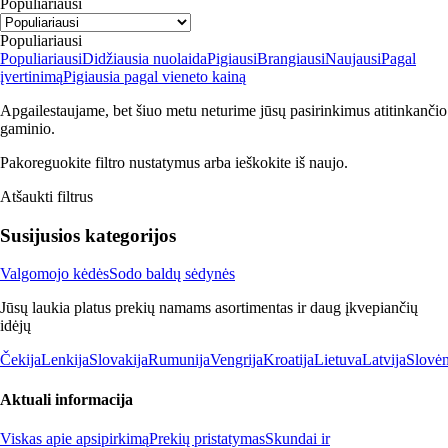
Populiariausi
Populiariausi
Populiariausi
Didžiausia nuolaida
Pigiausi
Brangiausi
Naujausi
Pagal
įvertinimą
Pigiausia pagal vieneto kainą
Apgailestaujame, bet šiuo metu neturime jūsų pasirinkimus atitinkančio
gaminio.
Pakoreguokite filtro nustatymus arba ieškokite iš naujo.
Atšaukti filtrus
Susijusios kategorijos
Valgomojo kėdės
Sodo baldų sėdynės
Jūsų laukia platus prekių namams asortimentas ir daug įkvepiančių
idėjų
Čekija
Lenkija
Slovakija
Rumunija
Vengrija
Kroatija
Lietuva
Latvija
Slovėn
Aktuali informacija
Viskas apie apsipirkimą
Prekių pristatymas
Skundai ir