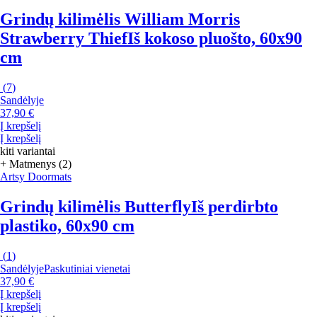
Grindų kilimėlis William Morris
Strawberry Thief
Iš kokoso pluošto, 60x90
cm
(
7
)
Sandėlyje
37,90 €
Į krepšelį
Į krepšelį
kiti variantai
+ Matmenys (2)
Artsy Doormats
Grindų kilimėlis Butterfly
Iš perdirbto
plastiko, 60x90 cm
(
1
)
Sandėlyje
Paskutiniai vienetai
37,90 €
Į krepšelį
Į krepšelį