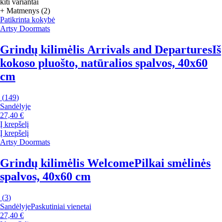
kiti variantai
+ Matmenys (2)
Patikrinta kokybė
Artsy Doormats
Grindų kilimėlis Arrivals and Departures
Iš
kokoso pluošto, natūralios spalvos, 40x60
cm
(
149
)
Sandėlyje
27,40 €
Į krepšelį
Į krepšelį
Artsy Doormats
Grindų kilimėlis Welcome
Pilkai smėlinės
spalvos, 40x60 cm
(
3
)
Sandėlyje
Paskutiniai vienetai
27,40 €