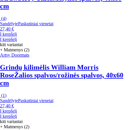
cm
(
4
)
Sandėlyje
Paskutiniai vienetai
27,40 €
Į krepšelį
Į krepšelį
kiti variantai
+ Matmenys (2)
Artsy Doormats
Grindų kilimėlis William Morris
Rose
Žalios spalvos/rožinės spalvos, 40x60
cm
(
1
)
Sandėlyje
Paskutiniai vienetai
27,40 €
Į krepšelį
Į krepšelį
kiti variantai
+ Matmenys (2)