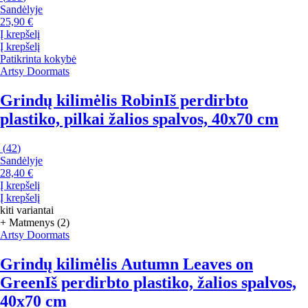
Sandėlyje
25,90 €
Į krepšelį
Į krepšelį
Patikrinta kokybė
Artsy Doormats
Grindų kilimėlis Robin
Iš perdirbto
plastiko, pilkai žalios spalvos, 40x70 cm
(
42
)
Sandėlyje
28,40 €
Į krepšelį
Į krepšelį
kiti variantai
+ Matmenys (2)
Artsy Doormats
Grindų kilimėlis Autumn Leaves on
Green
Iš perdirbto plastiko, žalios spalvos,
40x70 cm