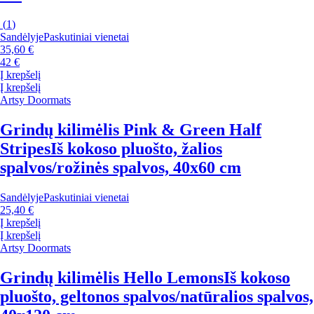
(
1
)
Sandėlyje
Paskutiniai vienetai
35,60 €
42 €
Į krepšelį
Į krepšelį
Artsy Doormats
Grindų kilimėlis Pink & Green Half
Stripes
Iš kokoso pluošto, žalios
spalvos/rožinės spalvos, 40x60 cm
Sandėlyje
Paskutiniai vienetai
25,40 €
Į krepšelį
Į krepšelį
Artsy Doormats
Grindų kilimėlis Hello Lemons
Iš kokoso
pluošto, geltonos spalvos/natūralios spalvos,