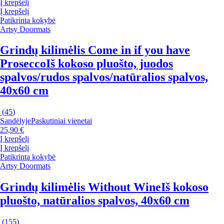
Į krepšelį
Į krepšelį
Patikrinta kokybė
Artsy Doormats
Grindų kilimėlis Come in if you have
Prosecco
Iš kokoso pluošto, juodos
spalvos/rudos spalvos/natūralios spalvos,
40x60 cm
(
45
)
Sandėlyje
Paskutiniai vienetai
25,90 €
Į krepšelį
Į krepšelį
Patikrinta kokybė
Artsy Doormats
Grindų kilimėlis Without Wine
Iš kokoso
pluošto, natūralios spalvos, 40x60 cm
(
155
)