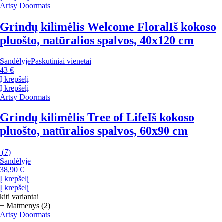
Artsy Doormats
Grindų kilimėlis Welcome Floral
Iš kokoso
pluošto, natūralios spalvos, 40x120 cm
Sandėlyje
Paskutiniai vienetai
43 €
Į krepšelį
Į krepšelį
Artsy Doormats
Grindų kilimėlis Tree of Life
Iš kokoso
pluošto, natūralios spalvos, 60x90 cm
(
7
)
Sandėlyje
38,90 €
Į krepšelį
Į krepšelį
kiti variantai
+ Matmenys (2)
Artsy Doormats