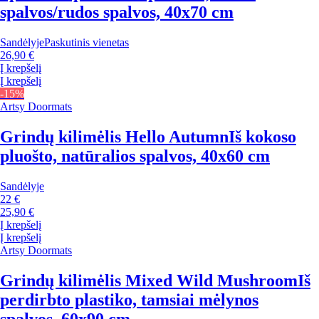
spalvos/rudos spalvos, 40x70 cm
Sandėlyje
Paskutinis vienetas
26,90 €
Į krepšelį
Į krepšelį
-15%
Artsy Doormats
Grindų kilimėlis Hello Autumn
Iš kokoso
pluošto, natūralios spalvos, 40x60 cm
Sandėlyje
22 €
25,90 €
Į krepšelį
Į krepšelį
Artsy Doormats
Grindų kilimėlis Mixed Wild Mushroom
Iš
perdirbto plastiko, tamsiai mėlynos
spalvos, 60x90 cm