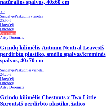
natūralios spalvos, 40x60 cm
(
1
)
Sandėlyje
Paskutinis vienetas
25,90 €
Į krepšelį
Į krepšelį
Gera kaina
Artsy Doormats
Grindų kilimėlis Autumn Neutral Leaves
Iš
perdirbto plastiko, smėlio spalvos/kreminės
spalvos, 40x70 cm
Sandėlyje
Paskutiniai vienetai
24,20 €
Į krepšelį
Į krepšelį
Artsy Doormats
Grindų kilimėlis Chestnuts x Two Little
Sprouts
Iš perdirbto plastiko, žalios