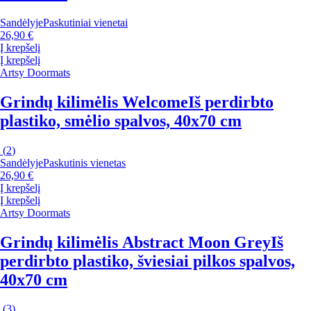
Sandėlyje
Paskutiniai vienetai
26,90 €
Į krepšelį
Į krepšelį
Artsy Doormats
Grindų kilimėlis Welcome
Iš perdirbto
plastiko, smėlio spalvos, 40x70 cm
(
2
)
Sandėlyje
Paskutinis vienetas
26,90 €
Į krepšelį
Į krepšelį
Artsy Doormats
Grindų kilimėlis Abstract Moon Grey
Iš
perdirbto plastiko, šviesiai pilkos spalvos,
40x70 cm
(
3
)