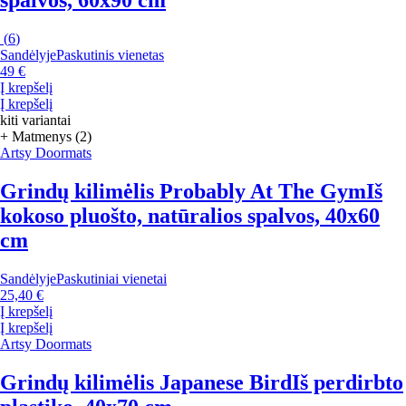
(
6
)
Sandėlyje
Paskutinis vienetas
49 €
Į krepšelį
Į krepšelį
kiti variantai
+ Matmenys (2)
Artsy Doormats
Grindų kilimėlis Probably At The Gym
Iš
kokoso pluošto, natūralios spalvos, 40x60
cm
Sandėlyje
Paskutiniai vienetai
25,40 €
Į krepšelį
Į krepšelį
Artsy Doormats
Grindų kilimėlis Japanese Bird
Iš perdirbto