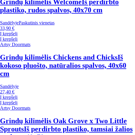
Grindų kilimėlis Welcome
Iš perdirbto
plastiko, rudos spalvos, 40x70 cm
Sandėlyje
Paskutinis vienetas
33,90 €
Į krepšelį
Į krepšelį
Artsy Doormats
Grindų kilimėlis Chickens and Chicks
Iš
kokoso pluošto, natūralios spalvos, 40x60
cm
Sandėlyje
27,40 €
Į krepšelį
Į krepšelį
Artsy Doormats
Grindų kilimėlis Oak Grove x Two Little
Sprouts
Iš perdirbto plastiko, tamsiai žalios