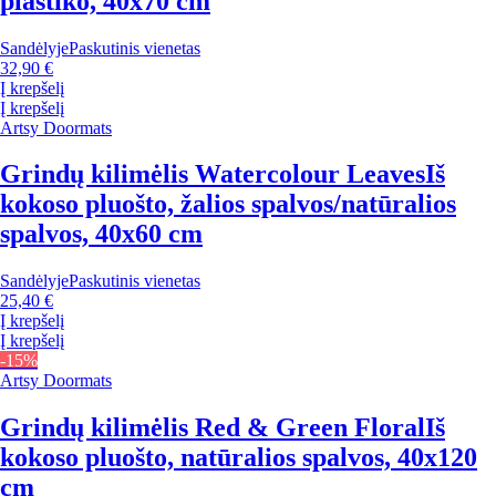
plastiko, 40x70 cm
Sandėlyje
Paskutinis vienetas
32,90 €
Į krepšelį
Į krepšelį
Artsy Doormats
Grindų kilimėlis Watercolour Leaves
Iš
kokoso pluošto, žalios spalvos/natūralios
spalvos, 40x60 cm
Sandėlyje
Paskutinis vienetas
25,40 €
Į krepšelį
Į krepšelį
-15%
Artsy Doormats
Grindų kilimėlis Red & Green Floral
Iš
kokoso pluošto, natūralios spalvos, 40x120
cm