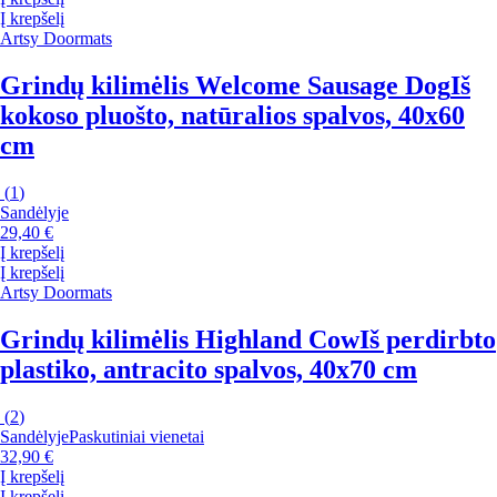
Į krepšelį
Artsy Doormats
Grindų kilimėlis Welcome Sausage Dog
Iš
kokoso pluošto, natūralios spalvos, 40x60
cm
(
1
)
Sandėlyje
29,40 €
Į krepšelį
Į krepšelį
Artsy Doormats
Grindų kilimėlis Highland Cow
Iš perdirbto
plastiko, antracito spalvos, 40x70 cm
(
2
)
Sandėlyje
Paskutiniai vienetai
32,90 €
Į krepšelį
Į krepšelį