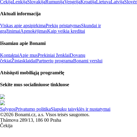
Čekija
Lenkija
Slovakija
Rumunija
Vengrija
Kroatija
Lietuva
Latvija
Slovėn
Aktuali informacija
Viskas apie apsipirkimą
Prekių pristatymas
Skundai ir
grąžinimai
Apmokėjimas
Kaip veikia kreditai
Išsamiau apie Bonami
Kontaktai
Apie mus
Prekiniai ženklai
Dovanų
čekiai
Žiniasklaidai
Partnerių programa
Bonami verslui
Atsisiųsti mobiliąją programėlę
Sekite mus socialiniuose tinkluose
Sąlygos
Privatumo politika
Slapukų taisyklės ir nustatymai
©2026 Bonami.cz, a.s. Visos teisės saugomos.
Thámova 289/13, 186 00 Praha
Čekija