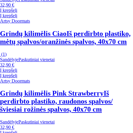
32,90 €
Į krepšelį
Į krepšelį
Artsy Doormats
Grindų kilimėlis Ciao
Iš perdirbto plastiko,
mėtų spalvos/oranžinės spalvos, 40x70 cm
(
1
)
Sandėlyje
Paskutiniai vienetai
32,90 €
Į krepšelį
Į krepšelį
Artsy Doormats
Grindų kilimėlis Pink Strawberry
Iš
perdirbto plastiko, raudonos spalvos/
šviesiai rožinės spalvos, 40x70 cm
Sandėlyje
Paskutiniai vienetai
32,90 €
Į krepšelį