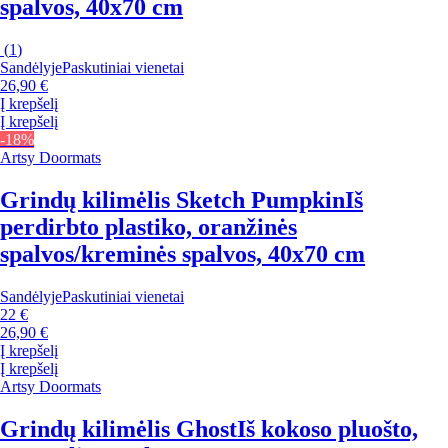
spalvos, 40x70 cm
(
1
)
Sandėlyje
Paskutiniai vienetai
26,90 €
Į krepšelį
Į krepšelį
-18%
Artsy Doormats
Grindų kilimėlis Sketch Pumpkin
Iš
perdirbto plastiko, oranžinės
spalvos/kreminės spalvos, 40x70 cm
Sandėlyje
Paskutiniai vienetai
22 €
26,90 €
Į krepšelį
Į krepšelį
Artsy Doormats
Grindų kilimėlis Ghost
Iš kokoso pluošto,