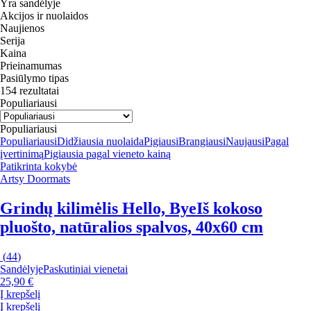
Yra sandėlyje
Akcijos ir nuolaidos
Naujienos
Serija
Kaina
Prieinamumas
Pasiūlymo tipas
154 rezultatai
Populiariausi
Populiariausi
Populiariausi
Didžiausia nuolaida
Pigiausi
Brangiausi
Naujausi
Pagal
įvertinimą
Pigiausia pagal vieneto kainą
Patikrinta kokybė
Artsy Doormats
Grindų kilimėlis Hello, Bye
Iš kokoso
pluošto, natūralios spalvos, 40x60 cm
(
44
)
Sandėlyje
Paskutiniai vienetai
25,90 €
Į krepšelį
Į krepšelį