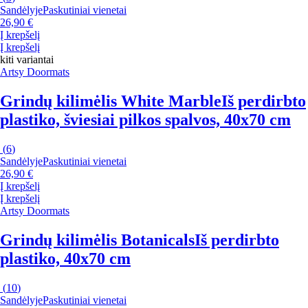
Sandėlyje
Paskutiniai vienetai
26,90 €
Į krepšelį
Į krepšelį
kiti variantai
Artsy Doormats
Grindų kilimėlis White Marble
Iš perdirbto
plastiko, šviesiai pilkos spalvos, 40x70 cm
(
6
)
Sandėlyje
Paskutiniai vienetai
26,90 €
Į krepšelį
Į krepšelį
Artsy Doormats
Grindų kilimėlis Botanicals
Iš perdirbto
plastiko, 40x70 cm
(
10
)
Sandėlyje
Paskutiniai vienetai