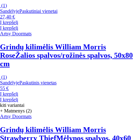
(
1
)
Sandėlyje
Paskutiniai vienetai
27,40 €
Į krepšelį
Į krepšelį
Artsy Doormats
Grindų kilimėlis William Morris
Rose
Žalios spalvos/rožinės spalvos, 50x80
cm
(
1
)
Sandėlyje
Paskutinis vienetas
55 €
Į krepšelį
Į krepšelį
kiti variantai
+ Matmenys (2)
Artsy Doormats
Grindų kilimėlis William Morris
Strawberry Thief
Mėlynos spalvos, 40x60