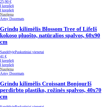
25,90 €
Į krepšelį
Į krepšelį
Naujiena
Artsy Doormats
Grindų kilimėlis Blossom Tree of Life
Iš
kokoso pluošto, natūralios spalvos, 60x90
cm
Sandėlyje
Paskutiniai vienetai
41 €
Į krepšelį
Į krepšelį
Naujiena
Artsy Doormats
Grindų kilimėlis Croissant Bonjour
Iš
perdirbto plastiko, rožinės spalvos, 40x70
cm
Sandėlyje
Paskutiniai vienetai