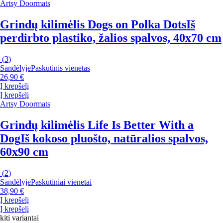
Artsy Doormats
Grindų kilimėlis Dogs on Polka Dots
Iš
perdirbto plastiko, žalios spalvos, 40x70 cm
(
3
)
Sandėlyje
Paskutinis vienetas
26,90 €
Į krepšelį
Į krepšelį
Artsy Doormats
Grindų kilimėlis Life Is Better With a
Dog
Iš kokoso pluošto, natūralios spalvos,
60x90 cm
(
2
)
Sandėlyje
Paskutiniai vienetai
38,90 €
Į krepšelį
Į krepšelį
kiti variantai