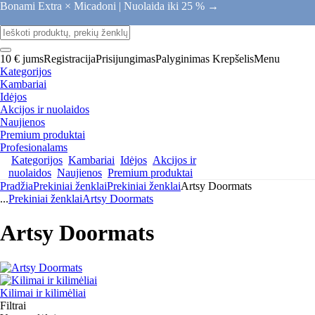
Bonami Extra × Micadoni |
Nuolaida iki 25 % →
10 € jums
Registracija
Prisijungimas
Palyginimas
Krepšelis
Menu
Kategorijos
Kambariai
Idėjos
Akcijos ir nuolaidos
Naujienos
Premium produktai
Profesionalams
Kategorijos
Kambariai
Idėjos
Akcijos ir
nuolaidos
Naujienos
Premium produktai
Pradžia
Prekiniai ženklai
Prekiniai ženklai
Artsy Doormats
...
Prekiniai ženklai
Artsy Doormats
Artsy Doormats
Kilimai ir kilimėliai
Filtrai