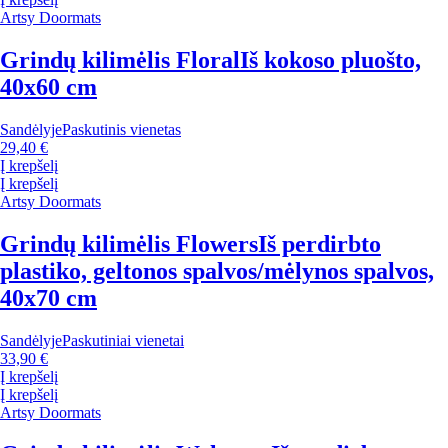
Artsy Doormats
Grindų kilimėlis Floral
Iš kokoso pluošto,
40x60 cm
Sandėlyje
Paskutinis vienetas
29,40 €
Į krepšelį
Į krepšelį
Artsy Doormats
Grindų kilimėlis Flowers
Iš perdirbto
plastiko, geltonos spalvos/mėlynos spalvos,
40x70 cm
Sandėlyje
Paskutiniai vienetai
33,90 €
Į krepšelį
Į krepšelį
Artsy Doormats