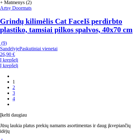
+ Matmenys (2)
Artsy Doormats
Grindų kilimėlis Cat Face
Iš perdirbto
plastiko, tamsiai pilkos spalvos, 40x70 cm
(
9
)
Sandėlyje
Paskutiniai vienetai
26,90 €
Į krepšelį
Į krepšelį
1
2
3
4
Įkelti daugiau
Jūsų laukia platus prekių namams asortimentas ir daug įkvepiančių
idėjų