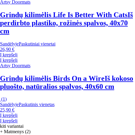
Artsy Doormats
Grindų kilimėlis Life Is Better With Cats
Iš
perdirbto plastiko, rožinės spalvos, 40x70
cm
Sandėlyje
Paskutiniai vienetai
26,90 €
Į krepšelį
Į krepšelį
Artsy Doormats
Grindų kilimėlis Birds On a Wire
Iš kokoso
pluošto, natūralios spalvos, 40x60 cm
(
1
)
Sandėlyje
Paskutinis vienetas
25,90 €
Į krepšelį
Į krepšelį
kiti variantai
+ Matmenys (2)