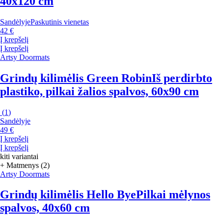
40x120 cm
Sandėlyje
Paskutinis vienetas
42 €
Į krepšelį
Į krepšelį
Artsy Doormats
Grindų kilimėlis Green Robin
Iš perdirbto
plastiko, pilkai žalios spalvos, 60x90 cm
(
1
)
Sandėlyje
49 €
Į krepšelį
Į krepšelį
kiti variantai
+ Matmenys (2)
Artsy Doormats
Grindų kilimėlis Hello Bye
Pilkai mėlynos
spalvos, 40x60 cm