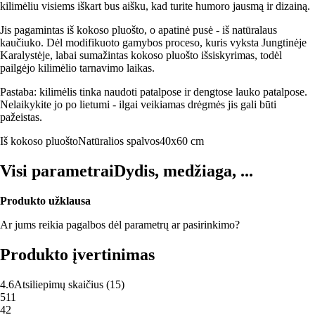
kilimėliu visiems iškart bus aišku, kad turite humoro jausmą ir dizainą.
Jis pagamintas iš kokoso pluošto, o apatinė pusė - iš natūralaus
kaučiuko. Dėl modifikuoto gamybos proceso, kuris vyksta Jungtinėje
Karalystėje, labai sumažintas kokoso pluošto išsiskyrimas, todėl
pailgėjo kilimėlio tarnavimo laikas.
Pastaba: kilimėlis tinka naudoti patalpose ir dengtose lauko patalpose.
Nelaikykite jo po lietumi - ilgai veikiamas drėgmės jis gali būti
pažeistas.
Iš kokoso pluošto
Natūralios spalvos
40x60 cm
Visi parametrai
Dydis, medžiaga, ...
Produkto užklausa
Ar jums reikia pagalbos dėl parametrų ar pasirinkimo?
Produkto įvertinimas
4.6
Atsiliepimų skaičius
(
15
)
5
11
4
2