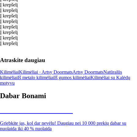
Į krepšelį
Į krepšelį
Į krepšelį
Į krepšelį
Į krepšelį
Į krepšelį
Į krepšelį
Į krepšelį
Atraskite daugiau
Kilimėliai
Kilimėliai · Artsy Doormats
Artsy Doormats
Natūralūs
kilimėliai
Iš metalo kilimėliai
Iš gumos kilimėliai
Kilimėliai su Kalėdų
motyvu
Dabar Bonami
Summer Sale iki -40 %
Griebkite jas, kol dar nevėlu! Daugiau nei 10 000 prekių dabar su
nuolaida iki 40 % nuolaida