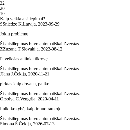
3
2
2
0
1
0
Kaip veikia atsiliepimai?
S
Sniedze K.
Latvija
,
2023‑09‑29
Jokių problemų
Šis atsiliepimas buvo automatiškai išverstas.
Z
Zuzana T.
Slovakija
,
2022‑08‑12
Paveikslas atitinka tikrovę.
Šis atsiliepimas buvo automatiškai išverstas.
J
Jana J.
Čekija
,
2020‑11‑21
pirktas kaip dovana, patiko
Šis atsiliepimas buvo automatiškai išverstas.
Orsolya C.
Vengrija
,
2020‑04‑11
Puiki kokybė, kaip ir nuotraukoje.
Šis atsiliepimas buvo automatiškai išverstas.
Simona Š.
Čekija
,
2026‑07‑13