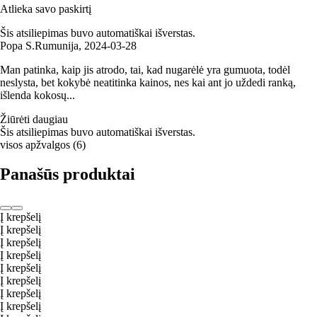
Atlieka savo paskirtį
Šis atsiliepimas buvo automatiškai išverstas.
Popa S.
Rumunija
,
2024‑03‑28
Man patinka, kaip jis atrodo, tai, kad nugarėlė yra gumuota, todėl
neslysta, bet kokybė neatitinka kainos, nes kai ant jo uždedi ranką,
išlenda kokosų...
Žiūrėti daugiau
Šis atsiliepimas buvo automatiškai išverstas.
visos apžvalgos
(
6
)
Panašūs produktai
Į krepšelį
Į krepšelį
Į krepšelį
Į krepšelį
Į krepšelį
Į krepšelį
Į krepšelį
Į krepšelį