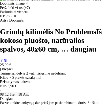
Peržiūrėti visus
(+7)
Paskutiniai vienetai
ID: 783316
Artsy Doormats
Grindų kilimėlis No Problems
Iš
kokoso pluošto, natūralios
spalvos, 40x60 cm
, …
daugiau
(
15
)
25,90 €
Į krepšelį
Turime sandėlyje 2 vnt., išsiųsime nedelsiant
Kitos > 5 prekės užsakymui
Pristatymas adresu
Nuo 3,90 €
·
08‑12 Tre – 18 Ant
Daugiau
Pasveikinkite lankytoją dar prieš jam paskambinant į duris. Su šiuo