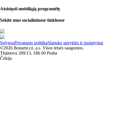
Atsisiųsti mobiliąją programėlę
Sekite mus socialiniuose tinkluose
Sąlygos
Privatumo politika
Slapukų taisyklės ir nustatymai
©2026 Bonami.cz, a.s. Visos teisės saugomos.
Thámova 289/13, 186 00 Praha
Čekija