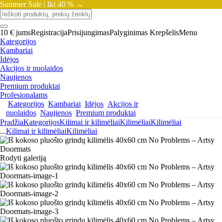
Summer Sale |
Iki 40 % →
10 € jums
Registracija
Prisijungimas
Palyginimas
Krepšelis
Menu
Kategorijos
Kambariai
Idėjos
Akcijos ir nuolaidos
Naujienos
Premium produktai
Profesionalams
Kategorijos
Kambariai
Idėjos
Akcijos ir
nuolaidos
Naujienos
Premium produktai
Pradžia
Kategorijos
Kilimai ir kilimėliai
Kilimėliai
Kilimėliai
...
Kilimai ir kilimėliai
Kilimėliai
Rodyti galeriją