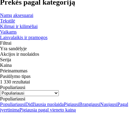
Prekės pagal kategoriją
Namų aksesuarai
Tekstilė
Kilimai ir kilimėliai
Vaikams
Laisvalaikis ir pramogos
Filtrai
Yra sandėlyje
Akcijos ir nuolaidos
Serija
Kaina
Prieinamumas
Pasiūlymo tipas
1 330 rezultatai
Populiariausi
Populiariausi
Populiariausi
Didžiausia nuolaida
Pigiausi
Brangiausi
Naujausi
Pagal
įvertinimą
Pigiausia pagal vieneto kainą