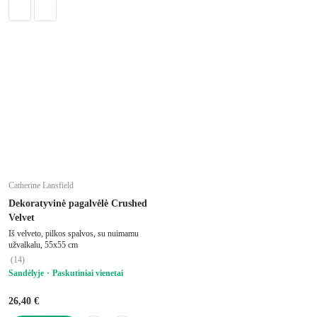
Catherine Lansfield
Dekoratyvinė pagalvėlė Crushed
Velvet
Iš velveto, pilkos spalvos, su nuimamu
užvalkalu, 55x55 cm
(
14
)
Sandėlyje
Paskutiniai vienetai
26,40 €