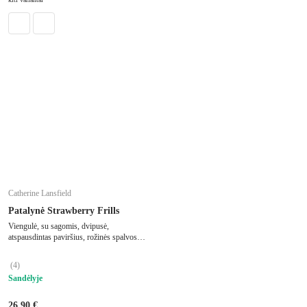
Catherine Lansfield
Patalynė Strawberry Frills
Viengulė, su sagomis, dvipusė,
atspausdintas paviršius, rožinės spalvos,
135x200 cm
(
4
)
Sandėlyje
26,90 €