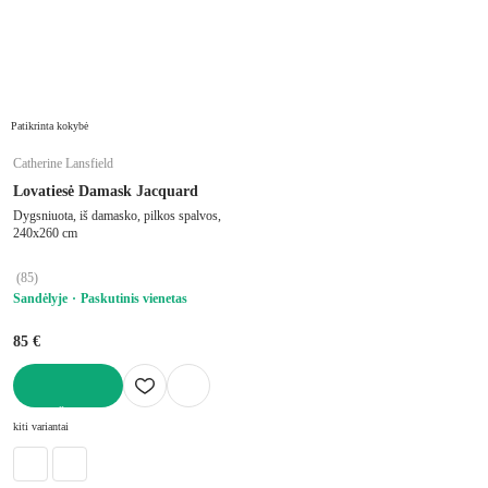
Patikrinta kokybė
Catherine Lansfield
Lovatiesė Damask Jacquard
Dygsniuota, iš damasko, pilkos spalvos,
240x260 cm
(
85
)
Sandėlyje
Paskutinis vienetas
85 €
Į KREPŠELĮ
kiti variantai