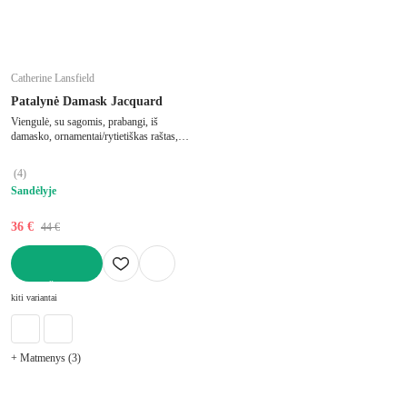
Catherine Lansfield
Patalynė Damask Jacquard
Viengulė, su sagomis, prabangi, iš
damasko, ornamentai/rytietiškas raštas,
smėlio spalvos, 135x200 cm
(
4
)
Sandėlyje
36 €
44 €
Į KREPŠELĮ
kiti variantai
+ Matmenys (3)