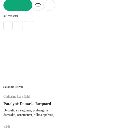
Į KREPŠELĮ
kiti variantai
Patikrinta kokybė
Catherine Lansfield
Patalynė Damask Jacquard
Dvigulė, su sagomis, prabangi, iš
damasko, ornamentai, pilkos spalvos,
200x200 cm
(
24
)