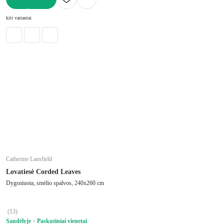
Į KREPŠELĮ
kiti variantai
Catherine Lansfield
Lovatiesė Corded Leaves
Dygsniuota, smėlio spalvos, 240x260 cm
(
13
)
Sandėlyje
Paskutiniai vienetai