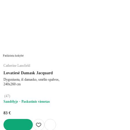
Patikrinta kokybė
Catherine Lansfield
Lovatiesė Damask Jacquard
Dygsniuota, iš damasko, smėlio spalvos,
240x260 cm
(
47
)
Sandėlyje
Paskutinis vienetas
83 €