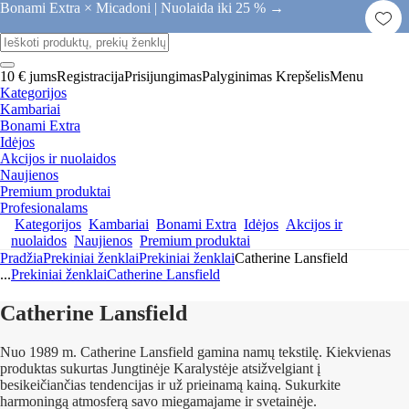
Bonami Extra × Micadoni |
Nuolaida iki 25 % →
10 € jums
Registracija
Prisijungimas
Palyginimas
Krepšelis
Menu
Kategorijos
Kambariai
Bonami Extra
Idėjos
Akcijos ir nuolaidos
Naujienos
Premium produktai
Profesionalams
Kategorijos
Kambariai
Bonami Extra
Idėjos
Akcijos ir
nuolaidos
Naujienos
Premium produktai
Pradžia
Prekiniai ženklai
Prekiniai ženklai
Catherine Lansfield
...
Prekiniai ženklai
Catherine Lansfield
Catherine Lansfield
Nuo 1989 m. Catherine Lansfield gamina namų tekstilę. Kiekvienas
produktas sukurtas Jungtinėje Karalystėje atsižvelgiant į
besikeičiančias tendencijas ir už prieinamą kainą. Sukurkite
harmoningą atmosferą savo miegamajame ir svetainėje.