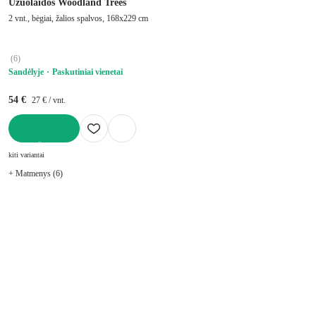
Užuolaidos Woodland Trees
2 vnt., bėgiai, žalios spalvos, 168x229 cm
(
6
)
Sandėlyje
Paskutiniai vienetai
54 €
27 € / vnt.
Į KREPŠELĮ
kiti variantai
+ Matmenys (6)