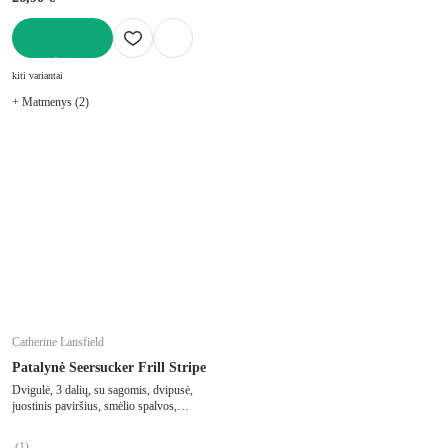
Į KREPŠELĮ
kiti variantai
+ Matmenys (2)
Catherine Lansfield
Patalynė Seersucker Frill Stripe
Dvigulė, 3 dalių, su sagomis, dvipusė,
juostinis paviršius, smėlio spalvos,
200x200 cm
(
1
)