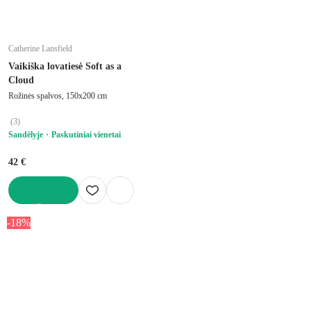
Catherine Lansfield
Vaikiška lovatiesė Soft as a
Cloud
Rožinės spalvos, 150x200 cm
(
3
)
Sandėlyje
Paskutiniai vienetai
42 €
Į KREPŠELĮ
-18%