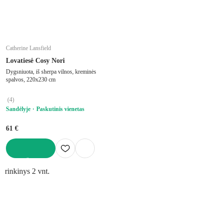
Catherine Lansfield
Lovatiesė Cosy Nori
Dygsniuota, iš sherpa vilnos, kreminės
spalvos, 220x230 cm
(
4
)
Sandėlyje
Paskutinis vienetas
61 €
Į KREPŠELĮ
rinkinys 2 vnt.