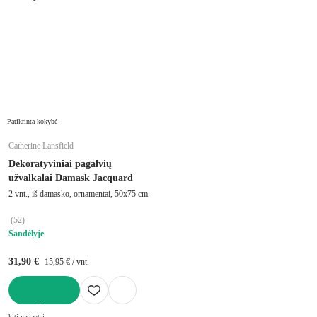
Patikrinta kokybė
Catherine Lansfield
Dekoratyviniai pagalvių
užvalkalai Damask Jacquard
2 vnt., iš damasko, ornamentai, 50x75 cm
(
52
)
Sandėlyje
31,90 €
15,95 € / vnt.
Į KREPŠELĮ
kiti variantai