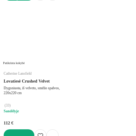
Į KREPŠELĮ
Patikrinta kokybė
Catherine Lansfield
Lovatiesė Crushed Velvet
Dygsniuota, iš velveto, smėlio spalvos,
220x220 cm
(
33
)
Sandėlyje
112 €