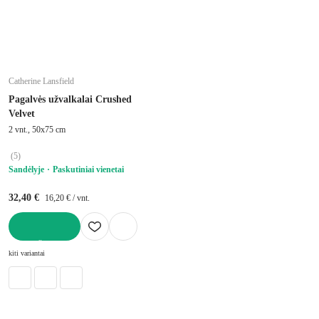
Catherine Lansfield
Pagalvės užvalkalai Crushed
Velvet
2 vnt., 50x75 cm
(
5
)
Sandėlyje
Paskutiniai vienetai
32,40 €
16,20 € / vnt.
Į KREPŠELĮ
kiti variantai