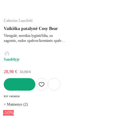
Catherine Lansfield
Vaikiška patalynė Cosy Bear
Viengulė, nereikia lyginti/šilta, su
sagomis, rudos spalvos/kreminės spalvos,
iš mikropliušo, 135x200 cm
(
7
)
Sandėlyje
28,90 €
31,90 €
Į KREPŠELĮ
kiti variantai
+ Matmenys (2)
-10%