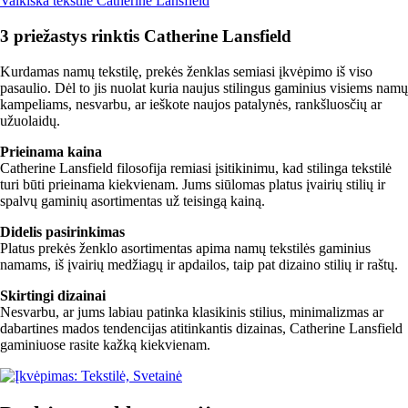
Vaikiška tekstilė Catherine Lansfield
3 priežastys rinktis Catherine Lansfield
Kurdamas namų tekstilę, prekės ženklas semiasi įkvėpimo iš viso
pasaulio. Dėl to jis nuolat kuria naujus stilingus gaminius visiems namų
kampeliams, nesvarbu, ar ieškote naujos patalynės, rankšluosčių ar
užuolaidų.
Prieinama kaina
Catherine Lansfield filosofija remiasi įsitikinimu, kad stilinga tekstilė
turi būti prieinama kiekvienam. Jums siūlomas platus įvairių stilių ir
spalvų gaminių asortimentas už teisingą kainą.
Didelis pasirinkimas
Platus prekės ženklo asortimentas apima namų tekstilės gaminius
namams, iš įvairių medžiagų ir apdailos, taip pat dizaino stilių ir raštų.
Skirtingi dizainai
Nesvarbu, ar jums labiau patinka klasikinis stilius, minimalizmas ar
dabartines mados tendencijas atitinkantis dizainas, Catherine Lansfield
gaminiuose rasite kažką kiekvienam.