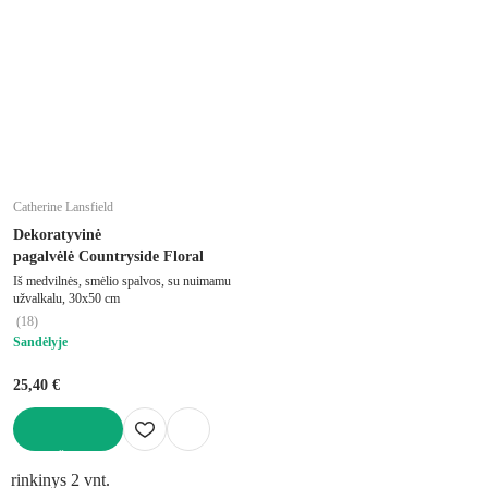
Catherine Lansfield
Dekoratyvinė
pagalvėlė Countryside Floral
Iš medvilnės, smėlio spalvos, su nuimamu
užvalkalu, 30x50 cm
(
18
)
Sandėlyje
25,40 €
Į KREPŠELĮ
rinkinys 2 vnt.