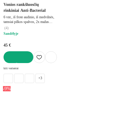
Vonios rankšluosčių
rinkiniai Anti-Bacterial
6 vnt., iš frote audinio, iš medvilnės,
tamsiai pilkos spalvos, 2x mažas
rankšluostis (30x30)
(
4
)
Sandėlyje
45 €
Į KREPŠELĮ
kiti variantai
+3
-9%