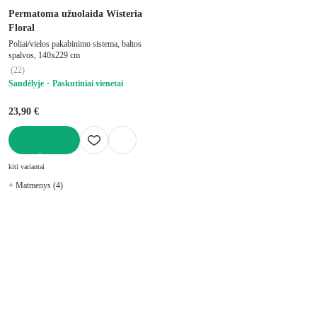
Permatoma užuolaida Wisteria
Floral
Poliai/vielos pakabinimo sistema, baltos
spalvos, 140x229 cm
(
22
)
Sandėlyje
Paskutiniai vienetai
23,90 €
Į KREPŠELĮ
kiti variantai
+ Matmenys (4)