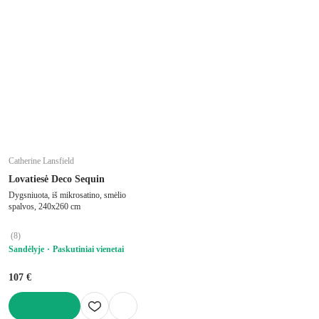
Catherine Lansfield
Lovatiesė Deco Sequin
Dygsniuota, iš mikrosatino, smėlio
spalvos, 240x260 cm
(
8
)
Sandėlyje
Paskutiniai vienetai
107 €