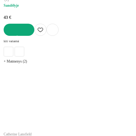
Sandėlyje
43 €
Į KREPŠELĮ
kiti variantai
+ Matmenys (2)
Catherine Lansfield