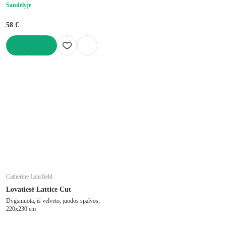
Sandėlyje
58 €
Į KREPŠELĮ
Catherine Lansfield
Lovatiesė Lattice Cut
Dygsniuota, iš velveto, juodos spalvos,
220x230 cm