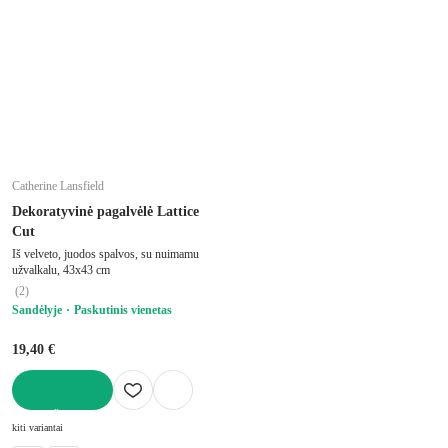
Catherine Lansfield
Dekoratyvinė pagalvėlė Lattice
Cut
Iš velveto, juodos spalvos, su nuimamu
užvalkalu, 43x43 cm
(
2
)
Sandėlyje
Paskutinis vienetas
19,40 €
Į KREPŠELĮ
kiti variantai