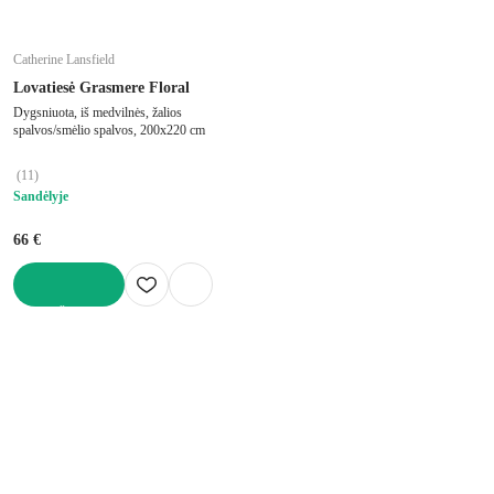
Catherine Lansfield
Lovatiesė Grasmere Floral
Dygsniuota, iš medvilnės, žalios
spalvos/smėlio spalvos, 200x220 cm
(
11
)
Sandėlyje
66 €
Į KREPŠELĮ