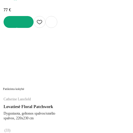
77 €
Į KREPŠELĮ
Patikrinta kokybė
Catherine Lansfield
Lovatiesė Floral Patchwork
Dygsniuota, geltonos spalvos/smėlio
spalvos, 220x230 cm
(
33
)