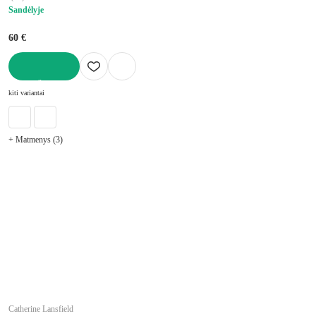
Sandėlyje
60 €
Į KREPŠELĮ
kiti variantai
+ Matmenys (3)
Catherine Lansfield