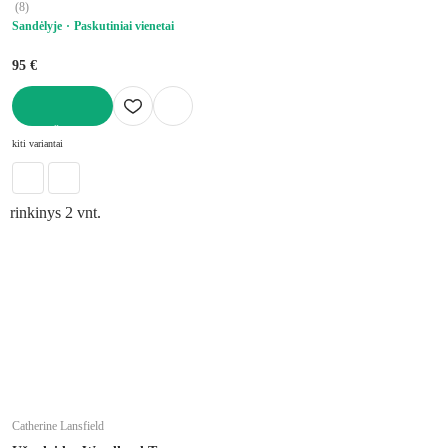
(
8
)
Sandėlyje
Paskutiniai vienetai
95 €
Į KREPŠELĮ
kiti variantai
rinkinys 2 vnt.
Catherine Lansfield