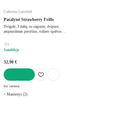
Catherine Lansfield
Patalynė Strawberry Frills
Dvigulė, 3 dalių, su sagomis, dvipusė,
atspausdintas paviršius, rožinės spalvos,
200x200 cm
(
1
)
Sandėlyje
32,90 €
Į KREPŠELĮ
kiti variantai
+ Matmenys (2)