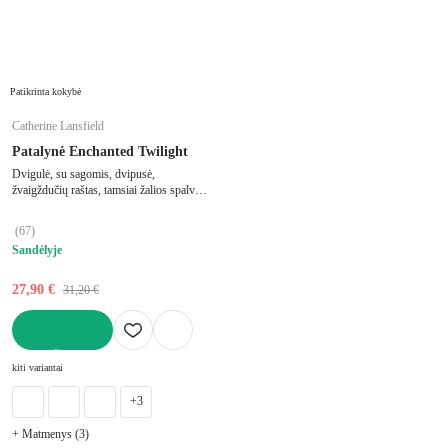
Patikrinta kokybė
Catherine Lansfield
Patalynė Enchanted Twilight
Dvigulė, su sagomis, dvipusė,
žvaigždučių raštas, tamsiai žalios spalvos,
200x200 cm
(
67
)
Sandėlyje
27,90 €
31,20 €
Į KREPŠELĮ
kiti variantai
+3
+ Matmenys (3)