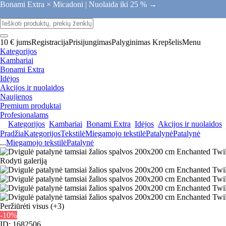
Bonami Extra × Micadoni |
Nuolaida iki 25 % →
10 € jums
Registracija
Prisijungimas
Palyginimas
Krepšelis
Menu
Kategorijos
Kambariai
Bonami Extra
Idėjos
Akcijos ir nuolaidos
Naujienos
Premium produktai
Profesionalams
Kategorijos
Kambariai
Bonami Extra
Idėjos
Akcijos ir nuolaidos
Pradžia
Kategorijos
Tekstilė
Miegamojo tekstilė
Patalynė
Patalynė
...
Miegamojo tekstilė
Patalynė
Rodyti galeriją
Peržiūrėti visus
(+3)
-10%
ID: 1682506