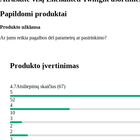
Papildomi produktai
Produkto užklausa
Ar jums reikia pagalbos dėl parametrų ar pasirinkimo?
Produkto įvertinimas
4.7
Atsiliepimų skaičius
(
67
)
5
52
4
10
3
2
2
3