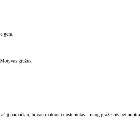
a gera.
 Motyvas gražus.
r aš jį pamačiau, buvau maloniai nustebintas... daug gražesnis nei nuotra