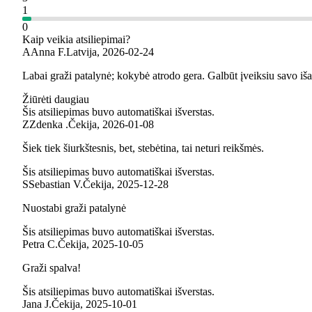
1
0
Kaip veikia atsiliepimai?
A
Anna F.
Latvija
,
2026‑02‑24
Labai graži patalynė; kokybė atrodo gera. Galbūt įveiksiu savo išan
Žiūrėti daugiau
Šis atsiliepimas buvo automatiškai išverstas.
Z
Zdenka .
Čekija
,
2026‑01‑08
Šiek tiek šiurkštesnis, bet, stebėtina, tai neturi reikšmės.
Šis atsiliepimas buvo automatiškai išverstas.
S
Sebastian V.
Čekija
,
2025‑12‑28
Nuostabi graži patalynė
Šis atsiliepimas buvo automatiškai išverstas.
Petra C.
Čekija
,
2025‑10‑05
Graži spalva!
Šis atsiliepimas buvo automatiškai išverstas.
Jana J.
Čekija
,
2025‑10‑01