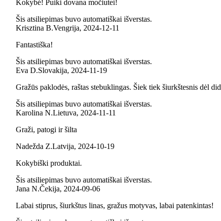
Kokybė! Puiki dovana močiutei!
Šis atsiliepimas buvo automatiškai išverstas.
Krisztina B.
Vengrija
,
2024‑12‑11
Fantastiška!
Šis atsiliepimas buvo automatiškai išverstas.
Eva D.
Slovakija
,
2024‑11‑19
Gražūs paklodės, raštas stebuklingas. Šiek tiek šiurkštesnis dėl did
Šis atsiliepimas buvo automatiškai išverstas.
Karolina N.
Lietuva
,
2024‑11‑11
Graži, patogi ir šilta
Nadežda Z.
Latvija
,
2024‑10‑19
Kokybiški produktai.
Šis atsiliepimas buvo automatiškai išverstas.
Jana N.
Čekija
,
2024‑09‑06
Labai stiprus, šiurkštus linas, gražus motyvas, labai patenkintas!