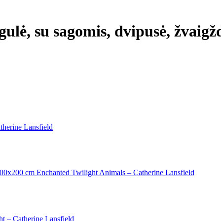
gulė, su sagomis, dvipusė, žvaigžd
therine Lansfield
 200x200 cm Enchanted Twilight Animals – Catherine Lansfield
t – Catherine Lansfield