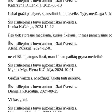
Šis atsiliepimas buvo automatiškai išverstas.
Katarzyna D.
Lenkija
,
2025‑03‑13
Labai graži patalynė, spausdinti kaip paveikslėlyje, medžiaga šiek
Šis atsiliepimas buvo automatiškai išverstas.
Lenka K.
Čekija
,
2024‑12‑12
šiek tiek storesnė medžiaga, kurios tikėjausi, ir mes pamatysime p
Šis atsiliepimas buvo automatiškai išverstas.
Alena P.
Čekija
,
2024‑12‑01
ne visiškai patogus liesti, man labiau patiktų gryna medvilnė
Šis atsiliepimas buvo automatiškai išverstas.
Mgr. et Mgr. Elena K.
Čekija
,
2024‑10‑01
Gražus vaizdas. Medžiaga galėtų būti geresnė.
Šis atsiliepimas buvo automatiškai išverstas.
Danijela P.
Kroatija
,
2024‑09‑25
Viskas gerai.
Šis atsiliepimas buvo automatiškai išverstas.