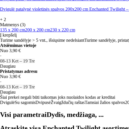
Dvigulė patalynė violetinės spalvos 200x200 cm Enchanted Twilight –
+
2
Matmenys (3)
135 x 200 cm
200 x 200 cm
230 x 220 cm
Į krepšelį
Turime sandėlyje > 5 vnt., išsiųsime nedelsiant
Turime sandėlyje, prista
Atsiėmimas vietoje
Nuo 3,90 €
·
08‑13 Ket – 19 Tre
Daugiau
Pristatymas adresu
Nuo 3,90 €
·
08‑13 Ket – 19 Tre
Daugiau
Šiai prekei negali būti taikomas joks nuolaidos kodas ar kreditai
Dvigulė
Su sagomis
Dvipusė
Žvaigždučių raštas
Tamsiai žalios spalvos
2
Visi parametrai
Dydis, medžiaga, ...
Atraskite visą Enchanted Twilight asortime