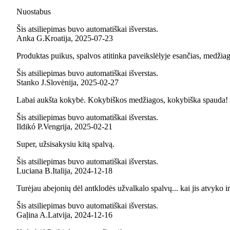
Nuostabus
Šis atsiliepimas buvo automatiškai išverstas.
Anka G.
Kroatija
,
2025‑07‑23
Produktas puikus, spalvos atitinka paveikslėlyje esančias, medžiag
Šis atsiliepimas buvo automatiškai išverstas.
Stanko J.
Slovėnija
,
2025‑02‑27
Labai aukšta kokybė. Kokybiškos medžiagos, kokybiška spauda!
Šis atsiliepimas buvo automatiškai išverstas.
Ildikó P.
Vengrija
,
2025‑02‑21
Super, užsisakysiu kitą spalvą.
Šis atsiliepimas buvo automatiškai išverstas.
Luciana B.
Italija
,
2024‑12‑18
Turėjau abejonių dėl antklodės užvalkalo spalvų... kai jis atvyko i
Šis atsiliepimas buvo automatiškai išverstas.
Gaļina A.
Latvija
,
2024‑12‑16