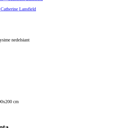
 Catherine Lansfield
tysime nedelsiant
00x200 cm
ntą