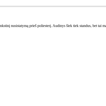
kstinį nusistatymą prieš poliesterį. Audinys šiek tiek standus, bet tai m