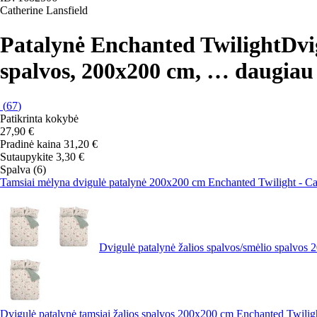
Catherine Lansfield
Patalynė Enchanted Twilight
Dvi
spalvos, 200x200 cm
, …
daugiau
(
67
)
Patikrinta kokybė
27,90 €
Pradinė kaina
31,20 €
Sutaupykite 3,30 €
Spalva (6)
Tamsiai mėlyna dvigulė patalynė 200x200 cm Enchanted Twilight - Ca
Dvigulė patalynė žalios spalvos/smėlio spalvos
Dvigulė patalynė tamsiai žalios spalvos 200x200 cm Enchanted Twiligh