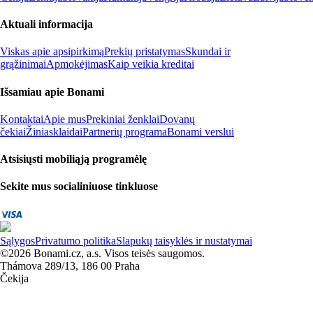
Aktuali informacija
Viskas apie apsipirkimą
Prekių pristatymas
Skundai ir
grąžinimai
Apmokėjimas
Kaip veikia kreditai
Išsamiau apie Bonami
Kontaktai
Apie mus
Prekiniai ženklai
Dovanų
čekiai
Žiniasklaidai
Partnerių programa
Bonami verslui
Atsisiųsti mobiliąją programėlę
Sekite mus socialiniuose tinkluose
Sąlygos
Privatumo politika
Slapukų taisyklės ir nustatymai
©2026 Bonami.cz, a.s. Visos teisės saugomos.
Thámova 289/13, 186 00 Praha
Čekija