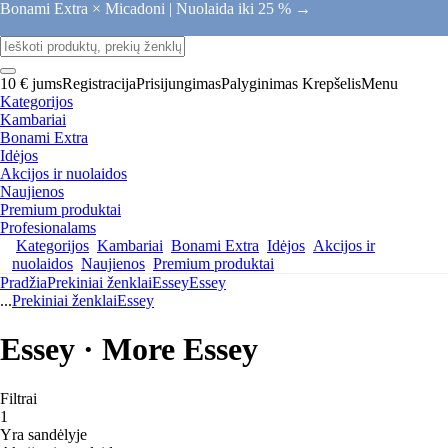
Bonami Extra × Micadoni |
Nuolaida iki 25 % →
10 € jums
Registracija
Prisijungimas
Palyginimas
Krepšelis
Menu
Kategorijos
Kambariai
Bonami Extra
Idėjos
Akcijos ir nuolaidos
Naujienos
Premium produktai
Profesionalams
Kategorijos
Kambariai
Bonami Extra
Idėjos
Akcijos ir
nuolaidos
Naujienos
Premium produktai
Pradžia
Prekiniai ženklai
Essey
Essey
...
Prekiniai ženklai
Essey
Essey · More Essey
Filtrai
1
Yra sandėlyje