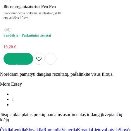
Biuro organizatorius Pen Pen
Kanceliarinėms prekėms, iš plastiko, ø 10
cm, aukštis 10 cm
(
40
)
Sandėlyje
Paskutiniai vienetai
19,20 €
Į KREPŠELĮ
Norėdami pamatyti daugiau rezultatų, pašalinkite visus filtrus.
More Essey
1
Jūsų laukia platus prekių namams asortimentas ir daug įkvepiančių
idėjų
Čekija
Lenkija
Slovakija
Rumunija
Vengrija
Kroatija
Lietuva
Latvija
Slovėn