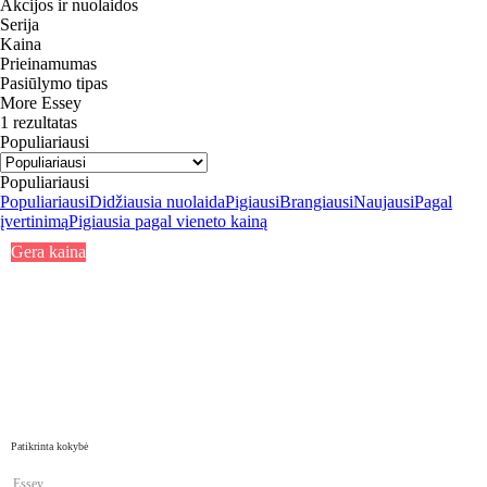
Akcijos ir nuolaidos
Serija
Kaina
Prieinamumas
Pasiūlymo tipas
More Essey
1 rezultatas
Populiariausi
Populiariausi
Populiariausi
Didžiausia nuolaida
Pigiausi
Brangiausi
Naujausi
Pagal
įvertinimą
Pigiausia pagal vieneto kainą
Gera kaina
Patikrinta kokybė
Essey