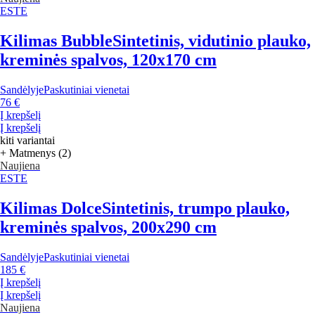
ESTE
Kilimas Bubble
Sintetinis, vidutinio plauko,
kreminės spalvos, 120x170 cm
Sandėlyje
Paskutiniai vienetai
76 €
Į krepšelį
Į krepšelį
kiti variantai
+ Matmenys (2)
Naujiena
ESTE
Kilimas Dolce
Sintetinis, trumpo plauko,
kreminės spalvos, 200x290 cm
Sandėlyje
Paskutiniai vienetai
185 €
Į krepšelį
Į krepšelį
Naujiena