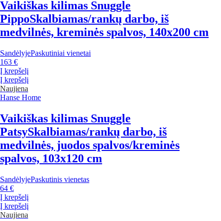
Vaikiškas kilimas Snuggle
Pippo
Skalbiamas/rankų darbo, iš
medvilnės, kreminės spalvos, 140x200 cm
Sandėlyje
Paskutiniai vienetai
163 €
Į krepšelį
Į krepšelį
Naujiena
Hanse Home
Vaikiškas kilimas Snuggle
Patsy
Skalbiamas/rankų darbo, iš
medvilnės, juodos spalvos/kreminės
spalvos, 103x120 cm
Sandėlyje
Paskutinis vienetas
64 €
Į krepšelį
Į krepšelį
Naujiena