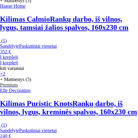
+ Matmenys (3)
Hanse Home
Kilimas Calmio
Rankų darbo, iš vilnos,
lygus, tamsiai žalios spalvos, 160x230 cm
(
1
)
Sandėlyje
Paskutiniai vienetai
352 €
Į krepšelį
Į krepšelį
kiti variantai
+2
+ Matmenys (5)
Premium
Elle Decoration
Kilimas Puristic Knots
Rankų darbo, iš
vilnos, lygus, kreminės spalvos, 160x230 cm
(
1
)
Sandėlyje
Paskutiniai vienetai
240 €