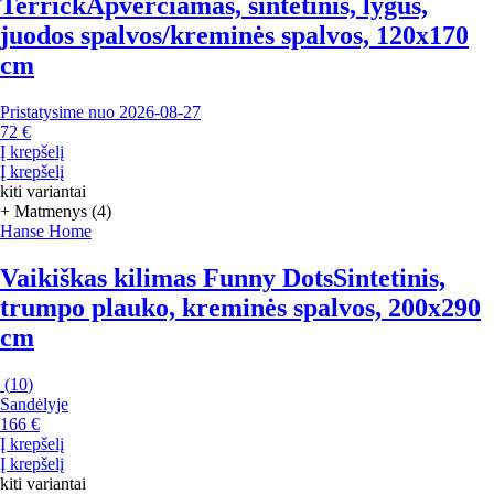
Terrick
Apverčiamas, sintetinis, lygus,
juodos spalvos/kreminės spalvos, 120x170
cm
Pristatysime nuo 2026‑08‑27
72 €
Į krepšelį
Į krepšelį
kiti variantai
+ Matmenys (4)
Hanse Home
Vaikiškas kilimas Funny Dots
Sintetinis,
trumpo plauko, kreminės spalvos, 200x290
cm
(
10
)
Sandėlyje
166 €
Į krepšelį
Į krepšelį
kiti variantai