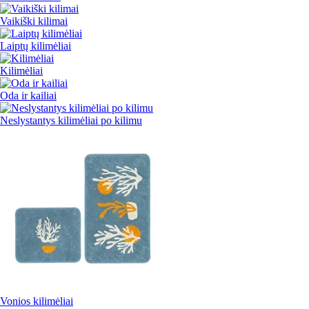
Vaikiški kilimai
Laiptų kilimėliai
Kilimėliai
Oda ir kailiai
Neslystantys kilimėliai po kilimu
Vonios kilimėliai