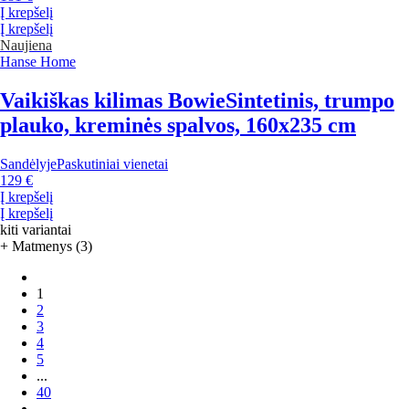
Į krepšelį
Į krepšelį
Naujiena
Hanse Home
Vaikiškas kilimas Bowie
Sintetinis, trumpo
plauko, kreminės spalvos, 160x235 cm
Sandėlyje
Paskutiniai vienetai
129 €
Į krepšelį
Į krepšelį
kiti variantai
+ Matmenys (3)
1
2
3
4
5
...
40