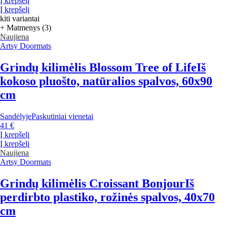
Į krepšelį
Į krepšelį
kiti variantai
+ Matmenys (3)
Naujiena
Artsy Doormats
Grindų kilimėlis Blossom Tree of Life
Iš
kokoso pluošto, natūralios spalvos, 60x90
cm
Sandėlyje
Paskutiniai vienetai
41 €
Į krepšelį
Į krepšelį
Naujiena
Artsy Doormats
Grindų kilimėlis Croissant Bonjour
Iš
perdirbto plastiko, rožinės spalvos, 40x70
cm