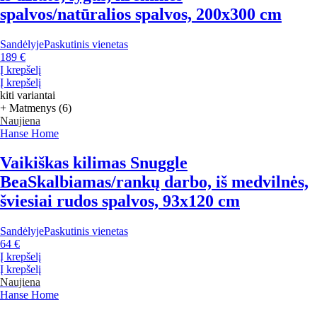
spalvos/natūralios spalvos, 200x300 cm
Sandėlyje
Paskutinis vienetas
189 €
Į krepšelį
Į krepšelį
kiti variantai
+ Matmenys (6)
Naujiena
Hanse Home
Vaikiškas kilimas Snuggle
Bea
Skalbiamas/rankų darbo, iš medvilnės,
šviesiai rudos spalvos, 93x120 cm
Sandėlyje
Paskutinis vienetas
64 €
Į krepšelį
Į krepšelį
Naujiena
Hanse Home