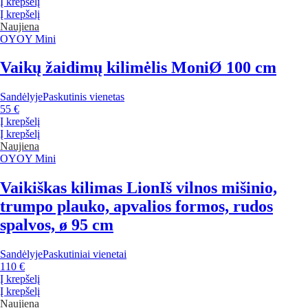
Į krepšelį
Į krepšelį
Naujiena
OYOY Mini
Vaikų žaidimų kilimėlis Moni
Ø 100 cm
Sandėlyje
Paskutinis vienetas
55 €
Į krepšelį
Į krepšelį
Naujiena
OYOY Mini
Vaikiškas kilimas Lion
Iš vilnos mišinio,
trumpo plauko, apvalios formos, rudos
spalvos, ø 95 cm
Sandėlyje
Paskutiniai vienetai
110 €
Į krepšelį
Į krepšelį
Naujiena