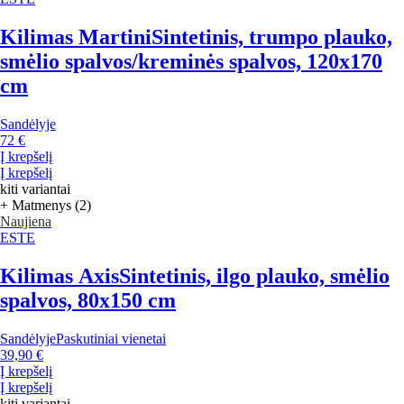
Kilimas Martini
Sintetinis, trumpo plauko,
smėlio spalvos/kreminės spalvos, 120x170
cm
Sandėlyje
72 €
Į krepšelį
Į krepšelį
kiti variantai
+ Matmenys (2)
Naujiena
ESTE
Kilimas Axis
Sintetinis, ilgo plauko, smėlio
spalvos, 80x150 cm
Sandėlyje
Paskutiniai vienetai
39,90 €
Į krepšelį
Į krepšelį
kiti variantai