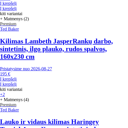
Į krepšelį
Į krepšelį
kiti variantai
+ Matmenys (2)
Premium
Ted Baker
Kilimas Lambeth Jasper
Rankų darbo,
sintetinis, ilgo plauko, rudos spalvos,
160x230 cm
Pristatysime nuo 2026‑08‑27
195 €
Į krepšelį
Į krepšelį
kiti variantai
+2
+ Matmenys (4)
Premium
Ted Baker
Lauko ir vidaus kilimas Haringey