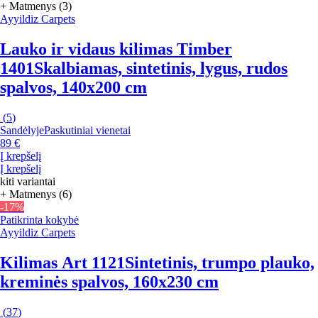
+ Matmenys (3)
Ayyildiz Carpets
Lauko ir vidaus kilimas Timber
1401
Skalbiamas, sintetinis, lygus, rudos
spalvos, 140x200 cm
(
5
)
Sandėlyje
Paskutiniai vienetai
89 €
Į krepšelį
Į krepšelį
kiti variantai
+ Matmenys (6)
-17%
Patikrinta kokybė
Ayyildiz Carpets
Kilimas Art 1121
Sintetinis, trumpo plauko,
kreminės spalvos, 160x230 cm
(
37
)