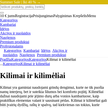
Summer Sale |
Iki 40 % →
10 € jums
Registracija
Prisijungimas
Palyginimas
Krepšelis
Menu
Kategorijos
Kambariai
Idėjos
Akcijos ir nuolaidos
Naujienos
Premium produktai
Profesionalams
Kategorijos
Kambariai
Idėjos
Akcijos ir
nuolaidos
Naujienos
Premium produktai
Pradžia
Kategorijos
Kategorijos
Kilimai ir kilimėliai
...
Kategorijos
Kilimai ir kilimėliai
Kilimai ir kilimėliai
Kilimai yra gaminiai naudojami grindų dengimui, kurie ne tik puošia
namų interjerą, bet ir suteikia šilumos bei komforto pojūtį. Kilimėliai
dažnai naudojami prie įėjimo durų arba vonios kambariuose, kaip
praktiškas elementas valant ir sausinant pėdas. Kilimai ir kilimėliai gali
būti įvairių dydžių, raštų ir spalvų, tad kiekvienas ras tokius, kurie