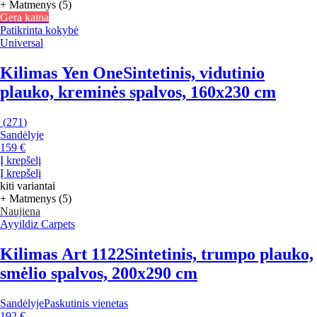
+ Matmenys (5)
Gera kaina
Patikrinta kokybė
Universal
Kilimas Yen One
Sintetinis, vidutinio
plauko, kreminės spalvos, 160x230 cm
(
271
)
Sandėlyje
159 €
Į krepšelį
Į krepšelį
kiti variantai
+ Matmenys (5)
Naujiena
Ayyildiz Carpets
Kilimas Art 1122
Sintetinis, trumpo plauko,
smėlio spalvos, 200x290 cm
Sandėlyje
Paskutinis vienetas
192 €