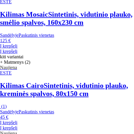
ESTE
Kilimas Mosaic
Sintetinis, vidutinio plauko,
smėlio spalvos, 160x230 cm
Sandėlyje
Paskutinis vienetas
125 €
Į krepšelį
Į krepšelį
kiti variantai
+ Matmenys (2)
Naujiena
ESTE
Kilimas Cairo
Sintetinis, vidutinio plauko,
kreminės spalvos, 80x150 cm
(
1
)
Sandėlyje
Paskutinis vienetas
45 €
Į krepšelį
Į krepšelį
Naujiena