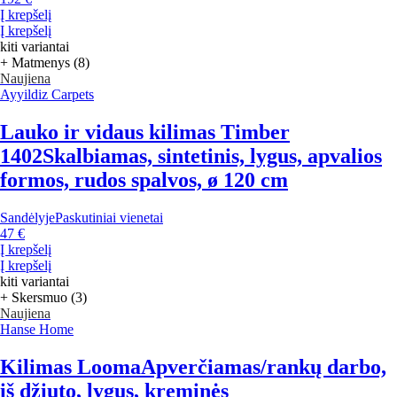
Į krepšelį
Į krepšelį
kiti variantai
+ Matmenys (8)
Naujiena
Ayyildiz Carpets
Lauko ir vidaus kilimas Timber
1402
Skalbiamas, sintetinis, lygus, apvalios
formos, rudos spalvos, ø 120 cm
Sandėlyje
Paskutiniai vienetai
47 €
Į krepšelį
Į krepšelį
kiti variantai
+ Skersmuo (3)
Naujiena
Hanse Home
Kilimas Looma
Apverčiamas/rankų darbo,
iš džiuto, lygus, kreminės