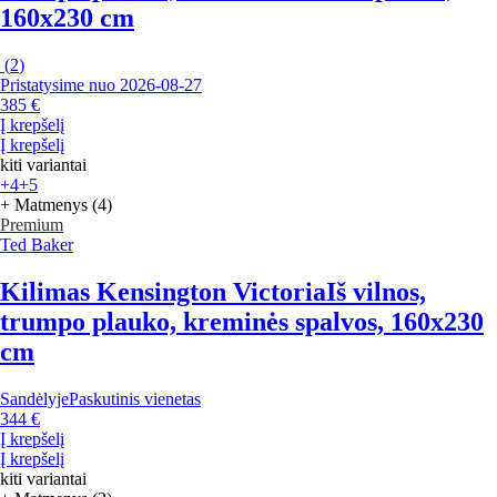
160x230 cm
(
2
)
Pristatysime nuo 2026‑08‑27
385 €
Į krepšelį
Į krepšelį
kiti variantai
+4
+5
+ Matmenys (4)
Premium
Ted Baker
Kilimas Kensington Victoria
Iš vilnos,
trumpo plauko, kreminės spalvos, 160x230
cm
Sandėlyje
Paskutinis vienetas
344 €
Į krepšelį
Į krepšelį
kiti variantai