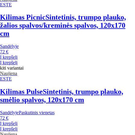
ESTE
Kilimas Picnic
Sintetinis, trumpo plauko,
žalios spalvos/kreminės spalvos, 120x170
cm
Sandėlyje
72 €
Į krepšelį
Į krepšelį
kiti variantai
Naujiena
ESTE
Kilimas Pulse
Sintetinis, trumpo plauko,
smėlio spalvos, 120x170 cm
Sandėlyje
Paskutinis vienetas
72 €
Į krepšelį
Į krepšelį
Naujiena