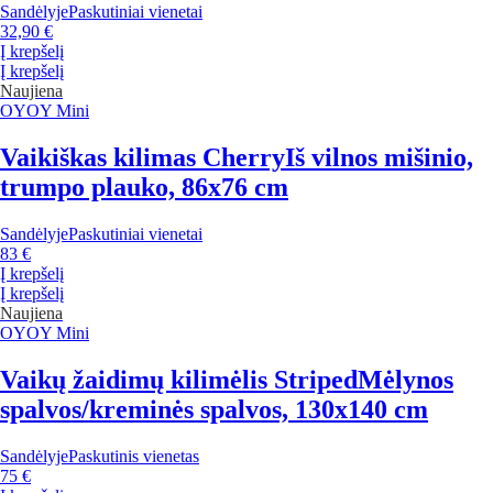
Sandėlyje
Paskutiniai vienetai
32,90 €
Į krepšelį
Į krepšelį
Naujiena
OYOY Mini
Vaikiškas kilimas Cherry
Iš vilnos mišinio,
trumpo plauko, 86x76 cm
Sandėlyje
Paskutiniai vienetai
83 €
Į krepšelį
Į krepšelį
Naujiena
OYOY Mini
Vaikų žaidimų kilimėlis Striped
Mėlynos
spalvos/kreminės spalvos, 130x140 cm
Sandėlyje
Paskutinis vienetas
75 €