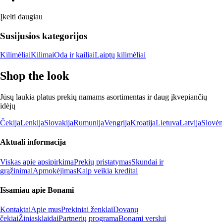
Įkelti daugiau
Susijusios kategorijos
Kilimėliai
Kilimai
Oda ir kailiai
Laiptų kilimėliai
Shop the look
Jūsų laukia platus prekių namams asortimentas ir daug įkvepiančių
idėjų
Čekija
Lenkija
Slovakija
Rumunija
Vengrija
Kroatija
Lietuva
Latvija
Slovėn
Aktuali informacija
Viskas apie apsipirkimą
Prekių pristatymas
Skundai ir
grąžinimai
Apmokėjimas
Kaip veikia kreditai
Išsamiau apie Bonami
Kontaktai
Apie mus
Prekiniai ženklai
Dovanų
čekiai
Žiniasklaidai
Partnerių programa
Bonami verslui