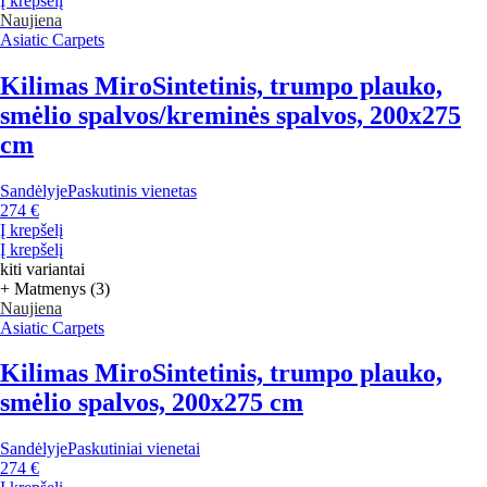
Į krepšelį
Naujiena
Asiatic Carpets
Kilimas Miro
Sintetinis, trumpo plauko,
smėlio spalvos/kreminės spalvos, 200x275
cm
Sandėlyje
Paskutinis vienetas
274 €
Į krepšelį
Į krepšelį
kiti variantai
+ Matmenys (3)
Naujiena
Asiatic Carpets
Kilimas Miro
Sintetinis, trumpo plauko,
smėlio spalvos, 200x275 cm
Sandėlyje
Paskutiniai vienetai
274 €