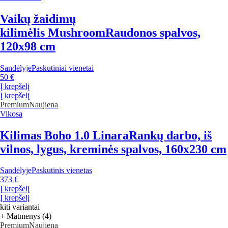
Vaikų žaidimų
kilimėlis Mushroom
Raudonos spalvos,
120x98 cm
Sandėlyje
Paskutiniai vienetai
50 €
Į krepšelį
Į krepšelį
Premium
Naujiena
Vikosa
Kilimas Boho 1.0 Linara
Rankų darbo, iš
vilnos, lygus, kreminės spalvos, 160x230 cm
Sandėlyje
Paskutinis vienetas
373 €
Į krepšelį
Į krepšelį
kiti variantai
+ Matmenys (4)
Premium
Naujiena