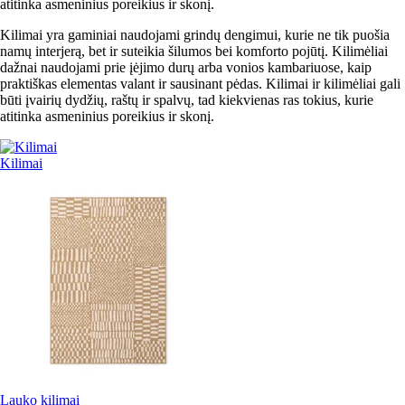
atitinka asmeninius poreikius ir skonį.
Kilimai yra gaminiai naudojami grindų dengimui, kurie ne tik puošia
namų interjerą, bet ir suteikia šilumos bei komforto pojūtį. Kilimėliai
dažnai naudojami prie įėjimo durų arba vonios kambariuose, kaip
praktiškas elementas valant ir sausinant pėdas. Kilimai ir kilimėliai gali
būti įvairių dydžių, raštų ir spalvų, tad kiekvienas ras tokius, kurie
atitinka asmeninius poreikius ir skonį.
Kilimai
Lauko kilimai