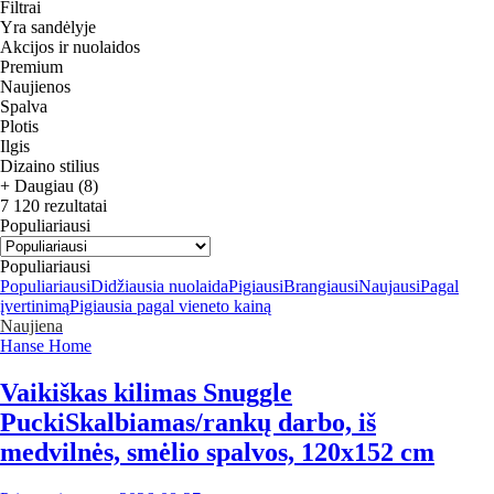
Filtrai
Yra sandėlyje
Akcijos ir nuolaidos
Premium
Naujienos
Spalva
Plotis
Ilgis
Dizaino stilius
+ Daugiau (8)
7 120 rezultatai
Populiariausi
Populiariausi
Populiariausi
Didžiausia nuolaida
Pigiausi
Brangiausi
Naujausi
Pagal
įvertinimą
Pigiausia pagal vieneto kainą
Naujiena
Hanse Home
Vaikiškas kilimas Snuggle
Pucki
Skalbiamas/rankų darbo, iš
medvilnės, smėlio spalvos, 120x152 cm