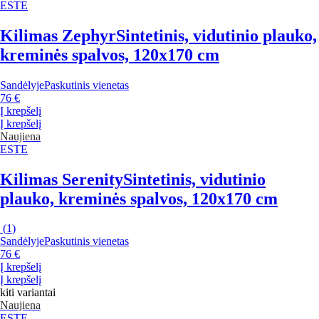
ESTE
Kilimas Zephyr
Sintetinis, vidutinio plauko,
kreminės spalvos, 120x170 cm
Sandėlyje
Paskutinis vienetas
76 €
Į krepšelį
Į krepšelį
Naujiena
ESTE
Kilimas Serenity
Sintetinis, vidutinio
plauko, kreminės spalvos, 120x170 cm
(
1
)
Sandėlyje
Paskutinis vienetas
76 €
Į krepšelį
Į krepšelį
kiti variantai
Naujiena
ESTE