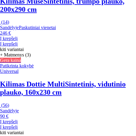
Kilimas Muse
Sintetinis, trumpo plauko,
200x290 cm
(
14
)
Sandėlyje
Paskutiniai vienetai
246 €
Į krepšelį
Į krepšelį
kiti variantai
+ Matmenys (3)
Gera kaina
Patikrinta kokybė
Universal
Kilimas Dottie Multi
Sintetinis, vidutinio
plauko, 160x230 cm
(
56
)
Sandėlyje
90 €
Į krepšelį
Į krepšelį
kiti variantai