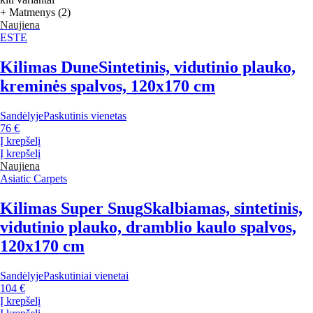
+ Matmenys (2)
Naujiena
ESTE
Kilimas Dune
Sintetinis, vidutinio plauko,
kreminės spalvos, 120x170 cm
Sandėlyje
Paskutinis vienetas
76 €
Į krepšelį
Į krepšelį
Naujiena
Asiatic Carpets
Kilimas Super Snug
Skalbiamas, sintetinis,
vidutinio plauko, dramblio kaulo spalvos,
120x170 cm
Sandėlyje
Paskutiniai vienetai
104 €
Į krepšelį