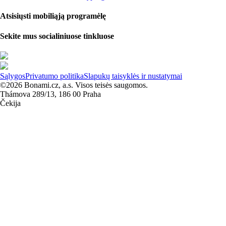
Atsisiųsti mobiliąją programėlę
Sekite mus socialiniuose tinkluose
Sąlygos
Privatumo politika
Slapukų taisyklės ir nustatymai
©2026 Bonami.cz, a.s. Visos teisės saugomos.
Thámova 289/13, 186 00 Praha
Čekija