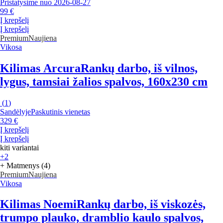
Pristatysime nuo 2026‑08‑27
99 €
Į krepšelį
Į krepšelį
Premium
Naujiena
Vikosa
Kilimas Arcura
Rankų darbo, iš vilnos,
lygus, tamsiai žalios spalvos, 160x230 cm
(
1
)
Sandėlyje
Paskutinis vienetas
329 €
Į krepšelį
Į krepšelį
kiti variantai
+2
+ Matmenys (4)
Premium
Naujiena
Vikosa
Kilimas Noemi
Rankų darbo, iš viskozės,
trumpo plauko, dramblio kaulo spalvos,