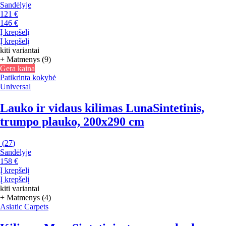
Sandėlyje
121 €
146 €
Į krepšelį
Į krepšelį
kiti variantai
+ Matmenys (9)
Gera kaina
Patikrinta kokybė
Universal
Lauko ir vidaus kilimas Luna
Sintetinis,
trumpo plauko, 200x290 cm
(
27
)
Sandėlyje
158 €
Į krepšelį
Į krepšelį
kiti variantai
+ Matmenys (4)
Asiatic Carpets