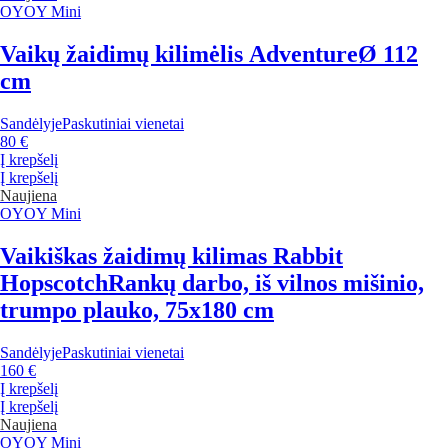
OYOY Mini
Vaikų žaidimų kilimėlis Adventure
Ø 112
cm
Sandėlyje
Paskutiniai vienetai
80 €
Į krepšelį
Į krepšelį
Naujiena
OYOY Mini
Vaikiškas žaidimų kilimas Rabbit
Hopscotch
Rankų darbo, iš vilnos mišinio,
trumpo plauko, 75x180 cm
Sandėlyje
Paskutiniai vienetai
160 €
Į krepšelį
Į krepšelį
Naujiena
OYOY Mini