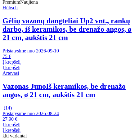
Premium
Naujiena
Hübsch
Gėlių vazonų dangteliai Up
2 vnt., rankų
darbo, iš keramikos, be drenažo angos, ø
21 cm, aukštis 21 cm
Pristatysime nuo 2026‑09‑10
75 €
Į krepšelį
Į krepšelį
Artevasi
Vazonas Juno
Iš keramikos, be drenažo
angos, ø 21 cm, aukštis 21 cm
(
14
)
Pristatysime nuo 2026‑08‑24
27,90 €
Į krepšelį
Į krepšelį
kiti variantai