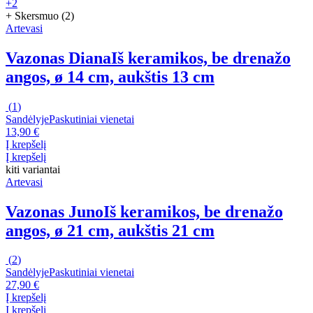
+2
+ Skersmuo (2)
Artevasi
Vazonas Diana
Iš keramikos, be drenažo
angos, ø 14 cm, aukštis 13 cm
(
1
)
Sandėlyje
Paskutiniai vienetai
13,90 €
Į krepšelį
Į krepšelį
kiti variantai
Artevasi
Vazonas Juno
Iš keramikos, be drenažo
angos, ø 21 cm, aukštis 21 cm
(
2
)
Sandėlyje
Paskutiniai vienetai
27,90 €
Į krepšelį
Į krepšelį