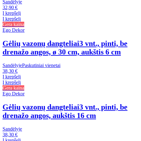
Sandėlyje
32,90 €
Į krepšelį
Į krepšelį
Gera kaina
Ego Dekor
Gėlių vazonų dangteliai
3 vnt., pinti, be
drenažo angos, ø 30 cm, aukštis 6 cm
Sandėlyje
Paskutiniai vienetai
38,30 €
Į krepšelį
Į krepšelį
Gera kaina
Ego Dekor
Gėlių vazonų dangteliai
3 vnt., pinti, be
drenažo angos, aukštis 16 cm
Sandėlyje
38,30 €
Į krepšelį