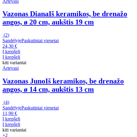
Artevasi
Vazonas Diana
Iš keramikos, be drenažo
angos, ø 20 cm, aukštis 19 cm
(
2
)
Sandėlyje
Paskutiniai vienetai
24,30 €
Į krepšelį
Į krepšelį
kiti variantai
Artevasi
Vazonas Juno
Iš keramikos, be drenažo
angos, ø 14 cm, aukštis 13 cm
(
4
)
Sandėlyje
Paskutiniai vienetai
11,90 €
Į krepšelį
Į krepšelį
kiti variantai
+2