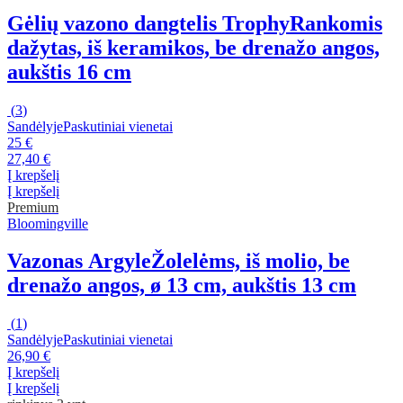
Gėlių vazono dangtelis Trophy
Rankomis
dažytas, iš keramikos, be drenažo angos,
aukštis 16 cm
(
3
)
Sandėlyje
Paskutiniai vienetai
25 €
27,40 €
Į krepšelį
Į krepšelį
Premium
Bloomingville
Vazonas Argyle
Žolelėms, iš molio, be
drenažo angos, ø 13 cm, aukštis 13 cm
(
1
)
Sandėlyje
Paskutiniai vienetai
26,90 €
Į krepšelį
Į krepšelį