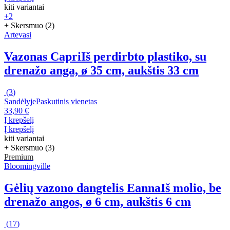
kiti variantai
+2
+ Skersmuo (2)
Artevasi
Vazonas Capri
Iš perdirbto plastiko, su
drenažo anga, ø 35 cm, aukštis 33 cm
(
3
)
Sandėlyje
Paskutinis vienetas
33,90 €
Į krepšelį
Į krepšelį
kiti variantai
+ Skersmuo (3)
Premium
Bloomingville
Gėlių vazono dangtelis Eanna
Iš molio, be
drenažo angos, ø 6 cm, aukštis 6 cm
(
17
)