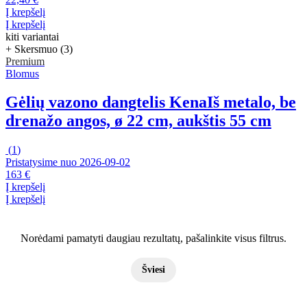
Į krepšelį
Į krepšelį
kiti variantai
+ Skersmuo (3)
Premium
Blomus
Gėlių vazono dangtelis Kena
Iš metalo, be
drenažo angos, ø 22 cm, aukštis 55 cm
(
1
)
Pristatysime nuo 2026‑09‑02
163 €
Į krepšelį
Į krepšelį
Norėdami pamatyti daugiau rezultatų, pašalinkite visus filtrus.
Šviesi