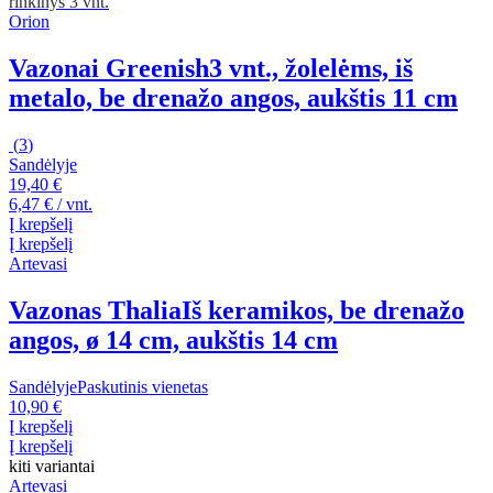
rinkinys 3 vnt.
Orion
Vazonai Greenish
3 vnt., žolelėms, iš
metalo, be drenažo angos, aukštis 11 cm
(
3
)
Sandėlyje
19,40 €
6,47 € / vnt.
Į krepšelį
Į krepšelį
Artevasi
Vazonas Thalia
Iš keramikos, be drenažo
angos, ø 14 cm, aukštis 14 cm
Sandėlyje
Paskutinis vienetas
10,90 €
Į krepšelį
Į krepšelį
kiti variantai
Artevasi