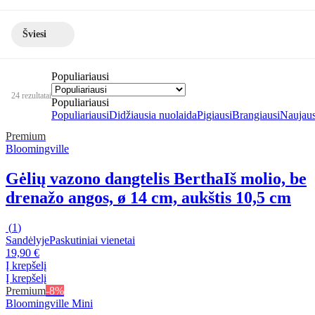
Šviesi
Populiariausi
24 rezultatai
Populiariausi
Populiariausi
Didžiausia nuolaida
Pigiausi
Brangiausi
Naujaus
Premium
Bloomingville
Gėlių vazono dangtelis Bertha
Iš molio, be
drenažo angos, ø 14 cm, aukštis 10,5 cm
(
1
)
Sandėlyje
Paskutiniai vienetai
19,90 €
Į krepšelį
Į krepšelį
Premium
-8%
Bloomingville Mini