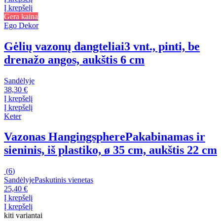
Į krepšelį
Gera kaina
Ego Dekor
Gėlių vazonų dangteliai
3 vnt., pinti, be
drenažo angos, aukštis 6 cm
Sandėlyje
38,30 €
Į krepšelį
Į krepšelį
Keter
Vazonas Hangingsphere
Pakabinamas ir
sieninis, iš plastiko, ø 35 cm, aukštis 22 cm
(
6
)
Sandėlyje
Paskutinis vienetas
25,40 €
Į krepšelį
Į krepšelį
kiti variantai