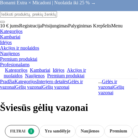
Bonami Extra × Micadoni |
Nuolaida iki 25 % →
10 € jums
Registracija
Prisijungimas
Palyginimas
Krepšelis
Menu
Kategorijos
Kambariai
Idėjos
Akcijos ir nuolaidos
Naujienos
Premium produktai
Profesionalams
Kategorijos
Kambariai
Idėjos
Akcijos ir
nuolaidos
Naujienos
Premium produktai
Pradžia
Kategorijos
Interjero detalės
Gėlės ir
...
Gėlės ir
vazonai
Gėlių vazonai
Gėlių vazonai
vazonai
Gėlių
vazonai
Šviesūs gėlių vazonai
Yra sandėlyje
Naujienos
Premium
FILTRAI
1