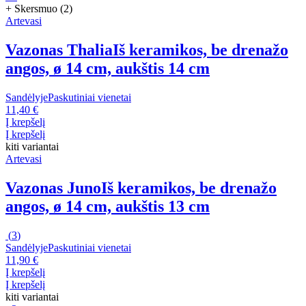
+ Skersmuo (2)
Artevasi
Vazonas Thalia
Iš keramikos, be drenažo
angos, ø 14 cm, aukštis 14 cm
Sandėlyje
Paskutiniai vienetai
11,40 €
Į krepšelį
Į krepšelį
kiti variantai
Artevasi
Vazonas Juno
Iš keramikos, be drenažo
angos, ø 14 cm, aukštis 13 cm
(
3
)
Sandėlyje
Paskutiniai vienetai
11,90 €
Į krepšelį
Į krepšelį
kiti variantai