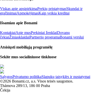
Viskas apie apsipirkimą
Prekių pristatymas
Skundai ir
grąžinimai
Apmokėjimas
Kaip veikia kreditai
Išsamiau apie Bonami
Kontaktai
Apie mus
Prekiniai ženklai
Dovanų
čekiai
Žiniasklaidai
Partnerių programa
Bonami verslui
Atsisiųsti mobiliąją programėlę
Sekite mus socialiniuose tinkluose
Sąlygos
Privatumo politika
Slapukų taisyklės ir nustatymai
©2026 Bonami.cz, a.s. Visos teisės saugomos.
Thámova 289/13, 186 00 Praha
Čekija