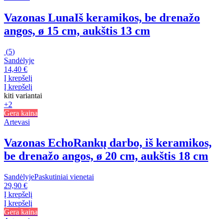
Vazonas Luna
Iš keramikos, be drenažo
angos, ø 15 cm, aukštis 13 cm
(
5
)
Sandėlyje
14,40 €
Į krepšelį
Į krepšelį
kiti variantai
+2
Gera kaina
Artevasi
Vazonas Echo
Rankų darbo, iš keramikos,
be drenažo angos, ø 20 cm, aukštis 18 cm
Sandėlyje
Paskutiniai vienetai
29,90 €
Į krepšelį
Į krepšelį
Gera kaina