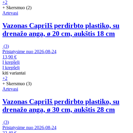
+2
+ Skersmuo (2)
Artevasi
Vazonas Capri
Iš perdirbto plastiko, su
drenažo anga, ø 20 cm, aukštis 18 cm
(
3
)
Pristatysime nuo 2026‑08‑24
13,90 €
Į krepšelį
Į krepšelį
kiti variantai
+2
+ Skersmuo (3)
Artevasi
Vazonas Capri
Iš perdirbto plastiko, su
drenažo anga, ø 30 cm, aukštis 28 cm
(
3
)
Pristatysime nuo 2026‑08‑24
22,40 €