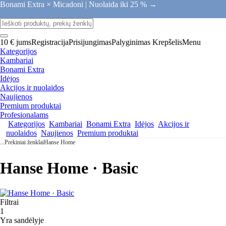
Bonami Extra × Micadoni |
Nuolaida iki 25 % →
10 € jums
Registracija
Prisijungimas
Palyginimas
Krepšelis
Menu
Kategorijos
Kambariai
Bonami Extra
Idėjos
Akcijos ir nuolaidos
Naujienos
Premium produktai
Profesionalams
Kategorijos
Kambariai
Bonami Extra
Idėjos
Akcijos ir
nuolaidos
Naujienos
Premium produktai
...
Prekiniai ženklai
Hanse Home
Hanse Home · Basic
Filtrai
1
Yra sandėlyje