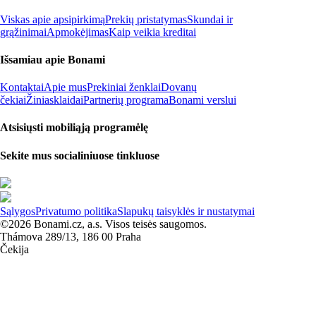
Viskas apie apsipirkimą
Prekių pristatymas
Skundai ir
grąžinimai
Apmokėjimas
Kaip veikia kreditai
Išsamiau apie Bonami
Kontaktai
Apie mus
Prekiniai ženklai
Dovanų
čekiai
Žiniasklaidai
Partnerių programa
Bonami verslui
Atsisiųsti mobiliąją programėlę
Sekite mus socialiniuose tinkluose
Sąlygos
Privatumo politika
Slapukų taisyklės ir nustatymai
©2026 Bonami.cz, a.s. Visos teisės saugomos.
Thámova 289/13, 186 00 Praha
Čekija