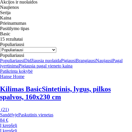
Akcijos ir nuolaidos
Naujienos
Serija
Kaina
Prieinamumas
Pasiūlymo tipas
Basic
15 rezultatai
Populiariausi
Populiariausi
Populiariausi
Didžiausia nuolaida
Pigiausi
Brangiausi
Naujausi
Pagal
įvertinimą
Pigiausia pagal vieneto kainą
Patikrinta kokybė
Hanse Home
Kilimas Basic
Sintetinis, lygus, pilkos
spalvos, 160x230 cm
(
21
)
Sandėlyje
Paskutinis vienetas
84 €
Į krepšelį
Į krepšelį