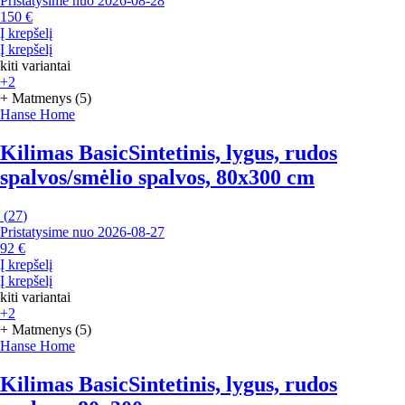
Pristatysime nuo 2026‑08‑28
150 €
Į krepšelį
Į krepšelį
kiti variantai
+2
+ Matmenys (5)
Hanse Home
Kilimas Basic
Sintetinis, lygus, rudos
spalvos/smėlio spalvos, 80x300 cm
(
27
)
Pristatysime nuo 2026‑08‑27
92 €
Į krepšelį
Į krepšelį
kiti variantai
+2
+ Matmenys (5)
Hanse Home
Kilimas Basic
Sintetinis, lygus, rudos