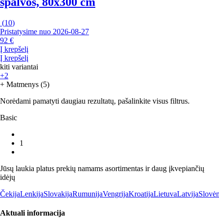
spalvos, 80x300 cm
(
10
)
Pristatysime nuo 2026‑08‑27
92 €
Į krepšelį
Į krepšelį
kiti variantai
+2
+ Matmenys (5)
Norėdami pamatyti daugiau rezultatų, pašalinkite visus filtrus.
Basic
1
Jūsų laukia platus prekių namams asortimentas ir daug įkvepiančių
idėjų
Čekija
Lenkija
Slovakija
Rumunija
Vengrija
Kroatija
Lietuva
Latvija
Slovėn
Aktuali informacija