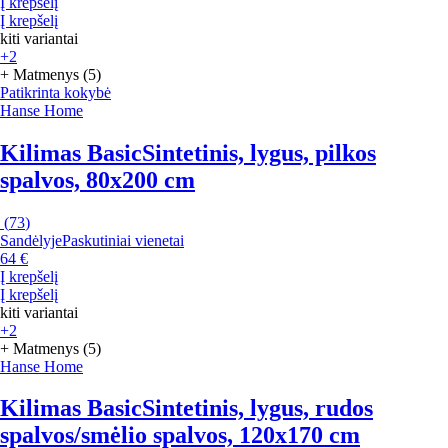
Į krepšelį
Į krepšelį
kiti variantai
+2
+ Matmenys (5)
Patikrinta kokybė
Hanse Home
Kilimas Basic
Sintetinis, lygus, pilkos
spalvos, 80x200 cm
(
73
)
Sandėlyje
Paskutiniai vienetai
64 €
Į krepšelį
Į krepšelį
kiti variantai
+2
+ Matmenys (5)
Hanse Home
Kilimas Basic
Sintetinis, lygus, rudos
spalvos/smėlio spalvos, 120x170 cm