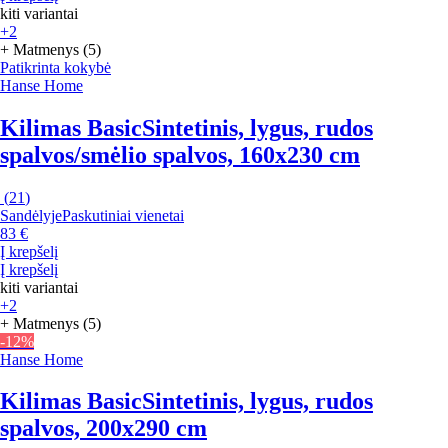
kiti variantai
+2
+ Matmenys (5)
Patikrinta kokybė
Hanse Home
Kilimas Basic
Sintetinis, lygus, rudos
spalvos/smėlio spalvos, 160x230 cm
(
21
)
Sandėlyje
Paskutiniai vienetai
83 €
Į krepšelį
Į krepšelį
kiti variantai
+2
+ Matmenys (5)
-12%
Hanse Home
Kilimas Basic
Sintetinis, lygus, rudos
spalvos, 200x290 cm