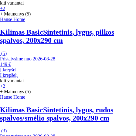
kiti variantai
+2
+ Matmenys (5)
Hanse Home
Kilimas Basic
Sintetinis, lygus, pilkos
spalvos, 200x290 cm
(
5
)
Pristatysime nuo 2026‑08‑28
149 €
Į krepšelį
Į krepšelį
kiti variantai
+2
+ Matmenys (5)
Hanse Home
Kilimas Basic
Sintetinis, lygus, rudos
spalvos/smėlio spalvos, 200x290 cm
(
3
)