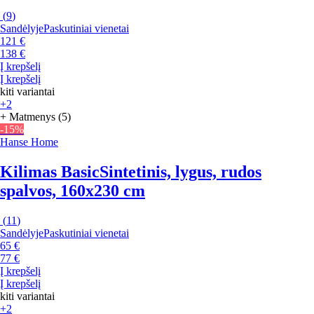
(
9
)
Sandėlyje
Paskutiniai vienetai
121 €
138 €
Į krepšelį
Į krepšelį
kiti variantai
+2
+ Matmenys (5)
-15%
Hanse Home
Kilimas Basic
Sintetinis, lygus, rudos
spalvos, 160x230 cm
(
11
)
Sandėlyje
Paskutiniai vienetai
65 €
77 €
Į krepšelį
Į krepšelį
kiti variantai
+2