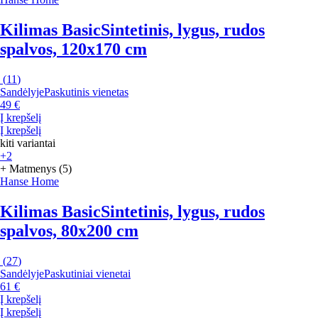
Kilimas Basic
Sintetinis, lygus, rudos
spalvos, 120x170 cm
(
11
)
Sandėlyje
Paskutinis vienetas
49 €
Į krepšelį
Į krepšelį
kiti variantai
+2
+ Matmenys (5)
Hanse Home
Kilimas Basic
Sintetinis, lygus, rudos
spalvos, 80x200 cm
(
27
)
Sandėlyje
Paskutiniai vienetai
61 €
Į krepšelį
Į krepšelį