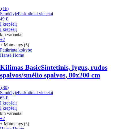
(
16
)
Sandėlyje
Paskutiniai vienetai
49 €
Į krepšelį
Į krepšelį
kiti variantai
+2
+ Matmenys (5)
Patikrinta kokybė
Hanse Home
Kilimas Basic
Sintetinis, lygus, rudos
spalvos/smėlio spalvos, 80x200 cm
(
30
)
Sandėlyje
Paskutiniai vienetai
63 €
Į krepšelį
Į krepšelį
kiti variantai
+2
+ Matmenys (5)
Hanse Home