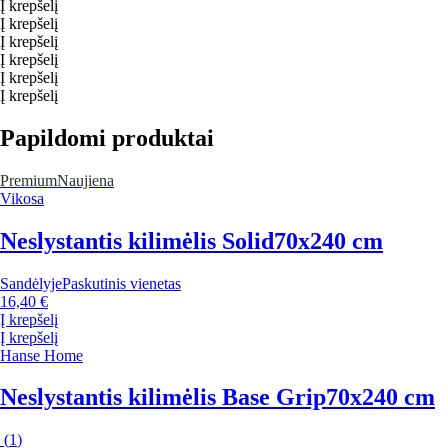
Į krepšelį
Į krepšelį
Į krepšelį
Į krepšelį
Į krepšelį
Į krepšelį
Papildomi produktai
Premium
Naujiena
Vikosa
Neslystantis kilimėlis Solid
70x240 cm
Sandėlyje
Paskutinis vienetas
16,40 €
Į krepšelį
Į krepšelį
Hanse Home
Neslystantis kilimėlis Base Grip
70x240 cm
(
1
)