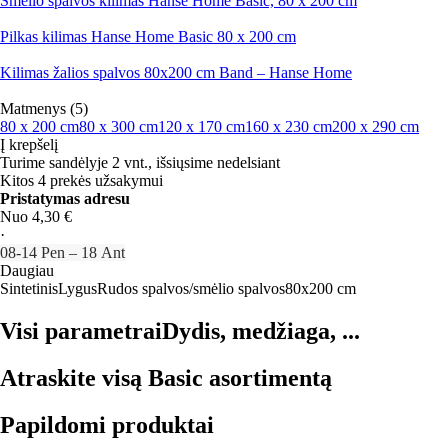
Smėlio spalvos kilimas Hanse Home Basic, 80 x 200 cm
Pilkas kilimas Hanse Home Basic 80 x 200 cm
Kilimas žalios spalvos 80x200 cm Band – Hanse Home
Matmenys (5)
80 x 200 cm
80 x 300 cm
120 x 170 cm
160 x 230 cm
200 x 290 cm
Į krepšelį
Turime sandėlyje 2 vnt., išsiųsime nedelsiant
Kitos 4 prekės užsakymui
Pristatymas adresu
Nuo 4,30 €
·
08‑14 Pen – 18 Ant
Daugiau
Sintetinis
Lygus
Rudos spalvos/smėlio spalvos
80x200 cm
Visi parametrai
Dydis, medžiaga, ...
Atraskite visą Basic asortimentą
Papildomi produktai