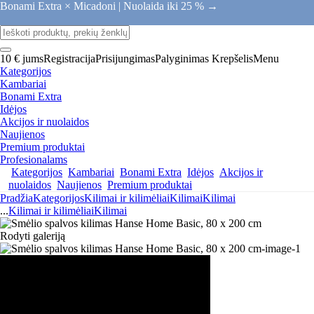
Bonami Extra × Micadoni |
Nuolaida iki 25 % →
10 € jums
Registracija
Prisijungimas
Palyginimas
Krepšelis
Menu
Kategorijos
Kambariai
Bonami Extra
Idėjos
Akcijos ir nuolaidos
Naujienos
Premium produktai
Profesionalams
Kategorijos
Kambariai
Bonami Extra
Idėjos
Akcijos ir
nuolaidos
Naujienos
Premium produktai
Pradžia
Kategorijos
Kilimai ir kilimėliai
Kilimai
Kilimai
...
Kilimai ir kilimėliai
Kilimai
Rodyti galeriją