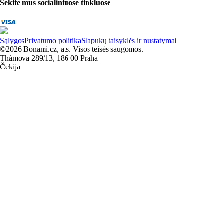
Sekite mus socialiniuose tinkluose
Sąlygos
Privatumo politika
Slapukų taisyklės ir nustatymai
©2026 Bonami.cz, a.s. Visos teisės saugomos.
Thámova 289/13, 186 00 Praha
Čekija