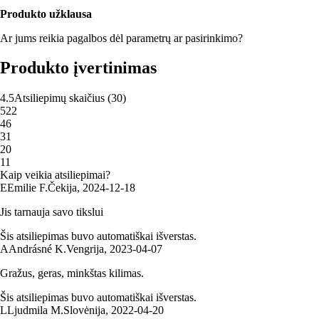
Produkto užklausa
Ar jums reikia pagalbos dėl parametrų ar pasirinkimo?
Produkto įvertinimas
4.5
Atsiliepimų skaičius
(
30
)
5
22
4
6
3
1
2
0
1
1
Kaip veikia atsiliepimai?
E
Emilie F.
Čekija
,
2024‑12‑18
Jis tarnauja savo tikslui
Šis atsiliepimas buvo automatiškai išverstas.
A
Andrásné K.
Vengrija
,
2023‑04‑07
Gražus, geras, minkštas kilimas.
Šis atsiliepimas buvo automatiškai išverstas.
L
Ljudmila M.
Slovėnija
,
2022‑04‑20