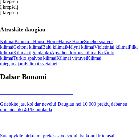
Į krepšelį
Į krepšelį
Į krepšelį
Atraskite daugiau
Kilimai
Kilimai · Hanse Home
Hanse Home
Smėlio spalvos
kilimai
Geltoni kilimai
Balti kilimai
Mėlyni kilimai
Violetiniai kilimai
Pilki
kilimai
Kilimai ilgo plauko
Apvalios formos kilimai
Iš džiuto
kilimai
Turkio spalvos kilimai
Kilimai virtuvei
Kilimai
miegamajam
Kilimai svetainei
Dabar Bonami
Summer Sale iki -40 %
Griebkite jas, kol dar nevėlu! Daugiau nei 10 000 prekių dabar su
nuolaida iki 40 % nuolaida
Sodas su nuolaida
Sutaupykite pirkdami prekes savo sodui, balkonui ir terasai