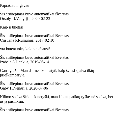
Paprašiau ir gavau
Šis atsiliepimas buvo automatiškai išverstas.
Orsolya J.
Vengrija
,
2020‑02‑23
Kaip ir tikėtasi
Šis atsiliepimas buvo automatiškai išverstas.
Cristiana P.
Rumunija
,
2017‑02‑10
yra būtent toks, kokio tikėjausi!
Šis atsiliepimas buvo automatiškai išverstas.
Izabela A.
Lenkija
,
2019‑05‑14
Gana gražu. Man dar neteko matyti, kaip šviesi spalva tiktų
prieškambaryje.
Šis atsiliepimas buvo automatiškai išverstas.
Gaby H.
Vengrija
,
2020‑07‑06
Kilimo spalva šiek tiek neryški, man labiau patiktų ryškesnė spalva, bet
aš ją pasiliksiu.
Šis atsiliepimas buvo automatiškai išverstas.