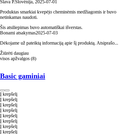
Slava P.
Slovėnija
,
2025‑07‑01
Produktas smarkiai kvepėjo cheminėmis medžiagomis ir buvo
netinkamas naudoti.
Šis atsiliepimas buvo automatiškai išverstas.
Bonami atsakymas
2025‑07‑03
Dėkojame už pateiktą informaciją apie šį produktą. Atsiprašo...
Žiūrėti daugiau
visos apžvalgos
(
8
)
Basic gaminiai
Į krepšelį
Į krepšelį
Į krepšelį
Į krepšelį
Į krepšelį
Į krepšelį
Į krepšelį
Į krepšelį