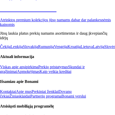
Premium su nuolaida
Atrinktos premium kolekcijos jūsų namams dabar dar palankesnėmis
kainomis
Jūsų laukia platus prekių namams asortimentas ir daug įkvepiančių
idėjų
Čekija
Lenkija
Slovakija
Rumunija
Vengrija
Kroatija
Lietuva
Latvija
Slovėn
Aktuali informacija
Viskas apie apsipirkimą
Prekių pristatymas
Skundai ir
grąžinimai
Apmokėjimas
Kaip veikia kreditai
Išsamiau apie Bonami
Kontaktai
Apie mus
Prekiniai ženklai
Dovanų
čekiai
Žiniasklaidai
Partnerių programa
Bonami verslui
Atsisiųsti mobiliąją programėlę