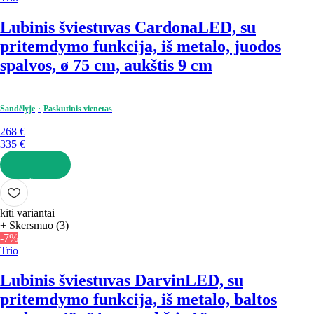
Lubinis šviestuvas Cardona
LED, su
pritemdymo funkcija, iš metalo, juodos
spalvos, ø 75 cm, aukštis 9 cm
Sandėlyje
Paskutinis vienetas
268 €
335 €
Į KREPŠELĮ
kiti variantai
+ Skersmuo (3)
-7%
Trio
Lubinis šviestuvas Darvin
LED, su
pritemdymo funkcija, iš metalo, baltos