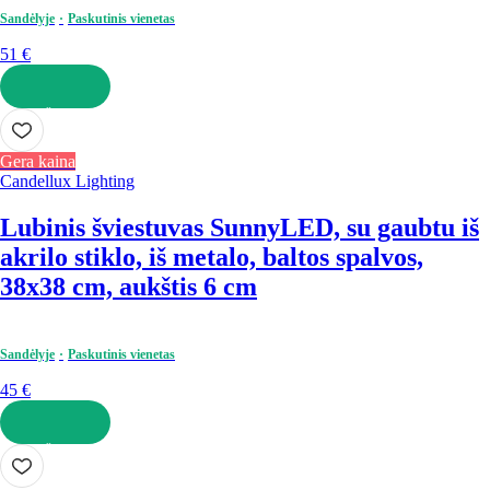
Sandėlyje
Paskutinis vienetas
51 €
Į KREPŠELĮ
Gera kaina
Candellux Lighting
Lubinis šviestuvas Sunny
LED, su gaubtu iš
akrilo stiklo, iš metalo, baltos spalvos,
38x38 cm, aukštis 6 cm
Sandėlyje
Paskutinis vienetas
45 €
Į KREPŠELĮ