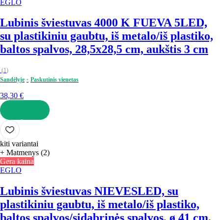
EGLO
Lubinis šviestuvas 4000 K FUEVA 5
LED,
su plastikiniu gaubtu, iš metalo/iš plastiko,
baltos spalvos, 28,5x28,5 cm, aukštis 3 cm
(
1
)
Sandėlyje
Paskutinis vienetas
38,30 €
Į KREPŠELĮ
kiti variantai
+ Matmenys (2)
Gera kaina
EGLO
Lubinis šviestuvas NIEVES
LED, su
plastikiniu gaubtu, iš metalo/iš plastiko,
baltos spalvos/sidabrinės spalvos, ø 41 cm,