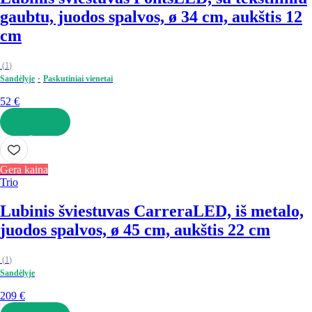
gaubtu, juodos spalvos, ø 34 cm, aukštis 12
cm
(
1
)
Sandėlyje
Paskutiniai vienetai
52 €
Į KREPŠELĮ
Gera kaina
Trio
Lubinis šviestuvas Carrera
LED, iš metalo,
juodos spalvos, ø 45 cm, aukštis 22 cm
(
1
)
Sandėlyje
209 €