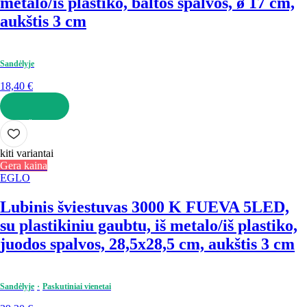
metalo/iš plastiko, baltos spalvos, ø 17 cm,
aukštis 3 cm
Sandėlyje
18,40 €
Į KREPŠELĮ
kiti variantai
Gera kaina
EGLO
Lubinis šviestuvas 3000 K FUEVA 5
LED,
su plastikiniu gaubtu, iš metalo/iš plastiko,
juodos spalvos, 28,5x28,5 cm, aukštis 3 cm
Sandėlyje
Paskutiniai vienetai