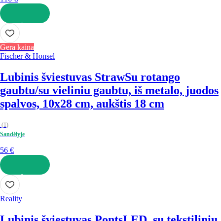
Į KREPŠELĮ
Gera kaina
Fischer & Honsel
Lubinis šviestuvas Straw
Su rotango
gaubtu/su vieliniu gaubtu, iš metalo, juodos
spalvos, 10x28 cm, aukštis 18 cm
(
1
)
Sandėlyje
56 €
Į KREPŠELĮ
Reality
Lubinis šviestuvas Ponts
LED, su tekstiliniu