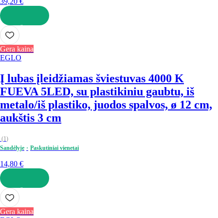
39,20 €
Į KREPŠELĮ
Gera kaina
EGLO
Į lubas įleidžiamas šviestuvas 4000 K
FUEVA 5
LED, su plastikiniu gaubtu, iš
metalo/iš plastiko, juodos spalvos, ø 12 cm,
aukštis 3 cm
(
1
)
Sandėlyje
Paskutiniai vienetai
14,80 €
Į KREPŠELĮ
Gera kaina