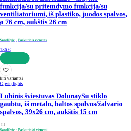
funkcija/su pritemdymo funkcija/su
ventiliatoriumi, iš plastiko, juodos spalvos,
ø 76 cm, aukštis 26 cm
Sandėlyje
Paskutinis vienetas
186 €
Į KREPŠELĮ
kiti variantai
Opviq lights
Lubinis šviestuvas Dolunay
Su stiklo
gaubtu, iš metalo, baltos spalvos/žalvario
spalvos, 39x26 cm, aukštis 15 cm
(
1
)
Sandėlyje
Paskutiniai vienetai