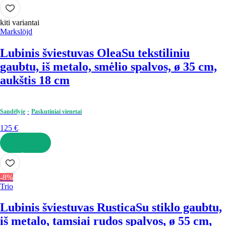
Į KREPŠELĮ
kiti variantai
Markslöjd
Lubinis šviestuvas Olea
Su tekstiliniu
gaubtu, iš metalo, smėlio spalvos, ø 35 cm,
aukštis 18 cm
Sandėlyje
Paskutiniai vienetai
125 €
Į KREPŠELĮ
-8%
Trio
Lubinis šviestuvas Rustica
Su stiklo gaubtu,
iš metalo, tamsiai rudos spalvos, ø 55 cm,