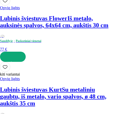
Opviq lights
Lubinis šviestuvas Flower
Iš metalo,
auksinės spalvos, 64x64 cm, aukštis 30 cm
(
2
)
Sandėlyje
Paskutiniai vienetai
77 €
Į KREPŠELĮ
kiti variantai
Opviq lights
Lubinis šviestuvas Kurt
Su metaliniu
gaubtu, iš metalo, vario spalvos, ø 48 cm,
aukštis 35 cm