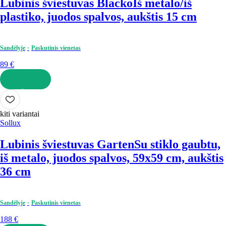
Lubinis šviestuvas Blacko
Iš metalo/iš
plastiko, juodos spalvos, aukštis 15 cm
Sandėlyje
Paskutinis vienetas
89 €
Į KREPŠELĮ
kiti variantai
Sollux
Lubinis šviestuvas Garten
Su stiklo gaubtu,
iš metalo, juodos spalvos, 59x59 cm, aukštis
36 cm
Sandėlyje
Paskutinis vienetas
188 €