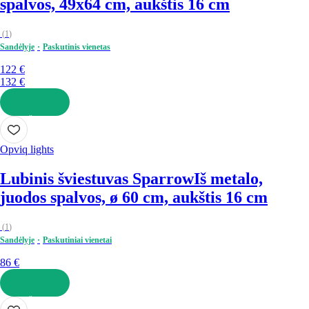
spalvos, 49x64 cm, aukštis 16 cm
(
1
)
Sandėlyje
Paskutinis vienetas
122 €
132 €
Į KREPŠELĮ
Opviq lights
Lubinis šviestuvas Sparrow
Iš metalo,
juodos spalvos, ø 60 cm, aukštis 16 cm
(
1
)
Sandėlyje
Paskutiniai vienetai
86 €
Į KREPŠELĮ