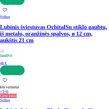
Į KREPŠELĮ
Sollux
Lubinis šviestuvas Orbital
Su stiklo gaubtu,
iš metalo, oranžinės spalvos, ø 12 cm,
aukštis 21 cm
(
2
)
Sandėlyje
48 €
Į KREPŠELĮ
kiti variantai
+5
+6
Gera kaina
Sollux