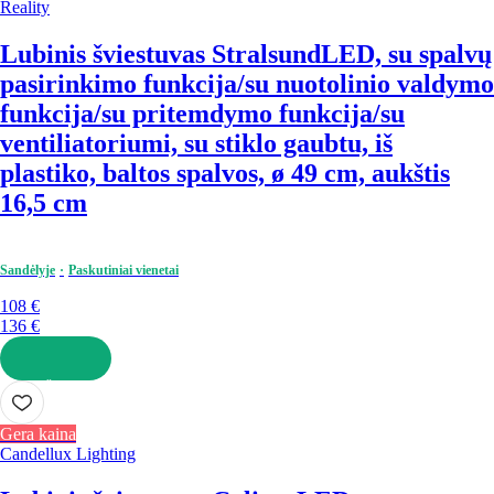
Reality
Lubinis šviestuvas Stralsund
LED, su spalvų
pasirinkimo funkcija/su nuotolinio valdymo
funkcija/su pritemdymo funkcija/su
ventiliatoriumi, su stiklo gaubtu, iš
plastiko, baltos spalvos, ø 49 cm, aukštis
16,5 cm
Sandėlyje
Paskutiniai vienetai
108 €
136 €
Į KREPŠELĮ
Gera kaina
Candellux Lighting