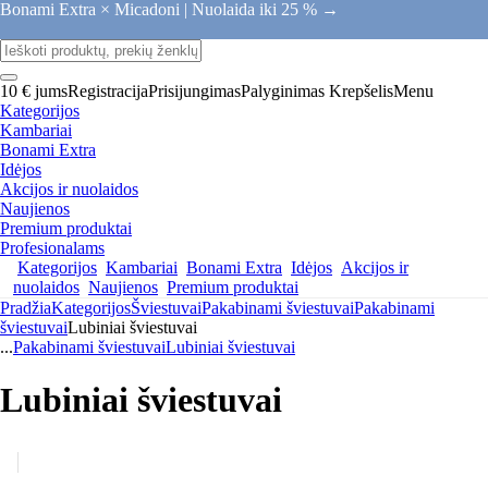
Bonami Extra × Micadoni |
Nuolaida iki 25 % →
10 € jums
Registracija
Prisijungimas
Palyginimas
Krepšelis
Menu
Kategorijos
Kambariai
Bonami Extra
Idėjos
Akcijos ir nuolaidos
Naujienos
Premium produktai
Profesionalams
Kategorijos
Kambariai
Bonami Extra
Idėjos
Akcijos ir
nuolaidos
Naujienos
Premium produktai
Pradžia
Kategorijos
Šviestuvai
Pakabinami šviestuvai
Pakabinami
šviestuvai
Lubiniai šviestuvai
...
Pakabinami šviestuvai
Lubiniai šviestuvai
Lubiniai šviestuvai