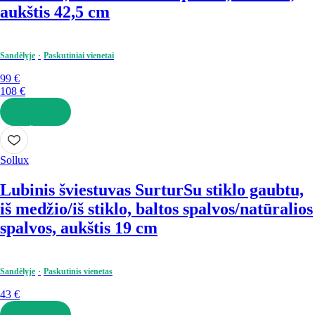
aukštis 42,5 cm
Sandėlyje
Paskutiniai vienetai
99 €
108 €
Į KREPŠELĮ
Sollux
Lubinis šviestuvas Surtur
Su stiklo gaubtu,
iš medžio/iš stiklo, baltos spalvos/natūralios
spalvos, aukštis 19 cm
Sandėlyje
Paskutinis vienetas
43 €