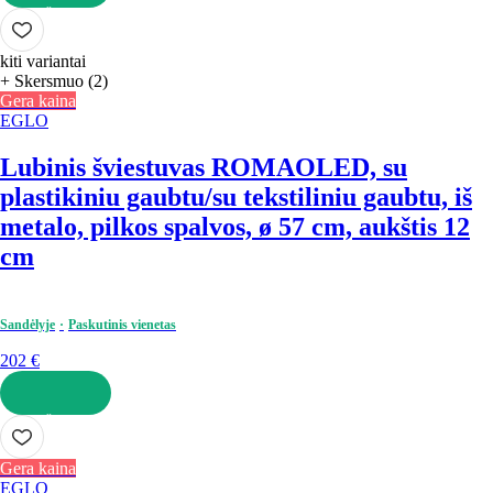
Į KREPŠELĮ
kiti variantai
+ Skersmuo (2)
Gera kaina
EGLO
Lubinis šviestuvas ROMAO
LED, su
plastikiniu gaubtu/su tekstiliniu gaubtu, iš
metalo, pilkos spalvos, ø 57 cm, aukštis 12
cm
Sandėlyje
Paskutinis vienetas
202 €
Į KREPŠELĮ
Gera kaina
EGLO