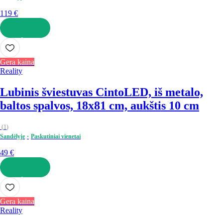
119 €
Į KREPŠELĮ
Gera kaina
Reality
Lubinis šviestuvas Cinto
LED, iš metalo,
baltos spalvos, 18x81 cm, aukštis 10 cm
(
1
)
Sandėlyje
Paskutiniai vienetai
49 €
Į KREPŠELĮ
Gera kaina
Reality