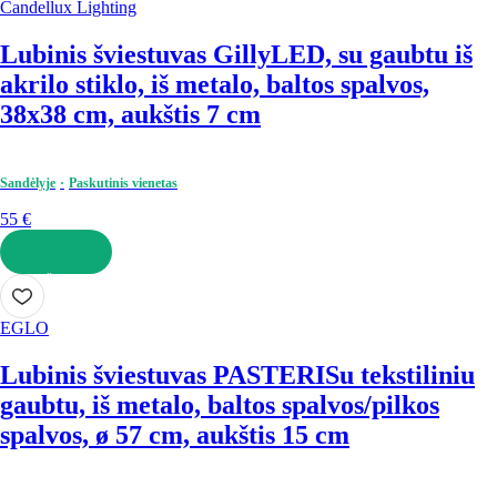
Candellux Lighting
Lubinis šviestuvas Gilly
LED, su gaubtu iš
akrilo stiklo, iš metalo, baltos spalvos,
38x38 cm, aukštis 7 cm
Sandėlyje
Paskutinis vienetas
55 €
Į KREPŠELĮ
EGLO
Lubinis šviestuvas PASTERI
Su tekstiliniu
gaubtu, iš metalo, baltos spalvos/pilkos
spalvos, ø 57 cm, aukštis 15 cm