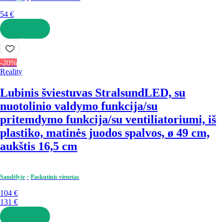
54 €
Į KREPŠELĮ
-20%
Reality
Lubinis šviestuvas Stralsund
LED, su
nuotolinio valdymo funkcija/su
pritemdymo funkcija/su ventiliatoriumi, iš
plastiko, matinės juodos spalvos, ø 49 cm,
aukštis 16,5 cm
Sandėlyje
Paskutinis vienetas
104 €
131 €