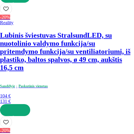
Į KREPŠELĮ
-20%
Reality
Lubinis šviestuvas Stralsund
LED, su
nuotolinio valdymo funkcija/su
pritemdymo funkcija/su ventiliatoriumi, iš
plastiko, baltos spalvos, ø 49 cm, aukštis
16,5 cm
Sandėlyje
Paskutinis vienetas
104 €
131 €
Į KREPŠELĮ
-20%