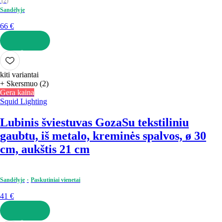
(
2
)
Sandėlyje
66 €
Į KREPŠELĮ
kiti variantai
+ Skersmuo (2)
Gera kaina
Squid Lighting
Lubinis šviestuvas Goza
Su tekstiliniu
gaubtu, iš metalo, kreminės spalvos, ø 30
cm, aukštis 21 cm
Sandėlyje
Paskutiniai vienetai
41 €