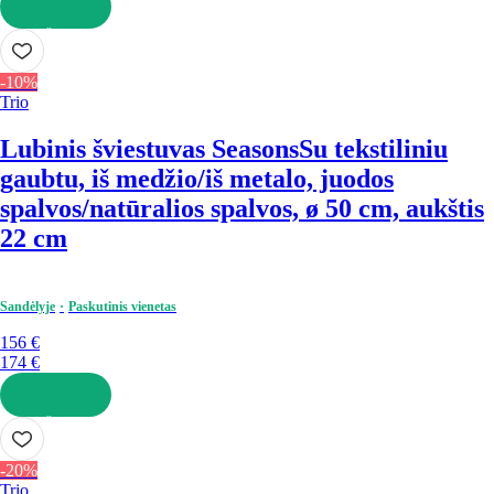
Į KREPŠELĮ
-10%
Trio
Lubinis šviestuvas Seasons
Su tekstiliniu
gaubtu, iš medžio/iš metalo, juodos
spalvos/natūralios spalvos, ø 50 cm, aukštis
22 cm
Sandėlyje
Paskutinis vienetas
156 €
174 €
Į KREPŠELĮ
-20%
Trio