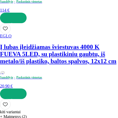
Sandėlyje
Paskutinis vienetas
114 €
Į KREPŠELĮ
EGLO
Į lubas įleidžiamas šviestuvas 4000 K
FUEVA 5
LED, su plastikiniu gaubtu, iš
metalo/iš plastiko, baltos spalvos, 12x12 cm
(
2
)
Sandėlyje
Paskutinis vienetas
20,90 €
Į KREPŠELĮ
kiti variantai
+ Matmenys (2)