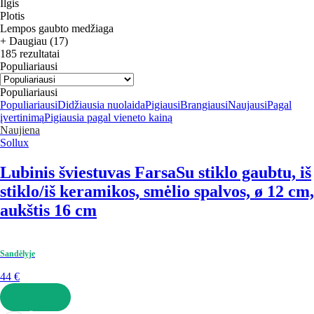
Ilgis
Plotis
Lempos gaubto medžiaga
+ Daugiau (17)
185 rezultatai
Populiariausi
Populiariausi
Populiariausi
Didžiausia nuolaida
Pigiausi
Brangiausi
Naujausi
Pagal
įvertinimą
Pigiausia pagal vieneto kainą
Naujiena
Sollux
Lubinis šviestuvas Farsa
Su stiklo gaubtu, iš
stiklo/iš keramikos, smėlio spalvos, ø 12 cm,
aukštis 16 cm
Sandėlyje
44 €