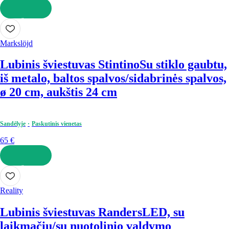
Į KREPŠELĮ
Markslöjd
Lubinis šviestuvas Stintino
Su stiklo gaubtu,
iš metalo, baltos spalvos/sidabrinės spalvos,
ø 20 cm, aukštis 24 cm
Sandėlyje
Paskutinis vienetas
65 €
Į KREPŠELĮ
Reality
Lubinis šviestuvas Randers
LED, su
laikmačiu/su nuotolinio valdymo