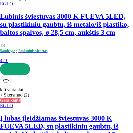
EGLO
Lubinis šviestuvas 3000 K FUEVA 5
LED,
su plastikiniu gaubtu, iš metalo/iš plastiko,
baltos spalvos, ø 28,5 cm, aukštis 3 cm
(
5
)
Sandėlyje
Paskutinis vienetas
42 €
Į KREPŠELĮ
kiti variantai
+ Skersmuo (2)
Gera kaina
EGLO
Į lubas įleidžiamas šviestuvas 3000 K
FUEVA 5
LED, su plastikiniu gaubtu, iš