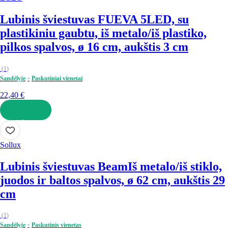
Lubinis šviestuvas FUEVA 5
LED, su
plastikiniu gaubtu, iš metalo/iš plastiko,
pilkos spalvos, ø 16 cm, aukštis 3 cm
(
1
)
Sandėlyje
Paskutiniai vienetai
22,40 €
Į KREPŠELĮ
Sollux
Lubinis šviestuvas Beam
Iš metalo/iš stiklo,
juodos ir baltos spalvos, ø 62 cm, aukštis 29
cm
(
1
)
Sandėlyje
Paskutinis vienetas