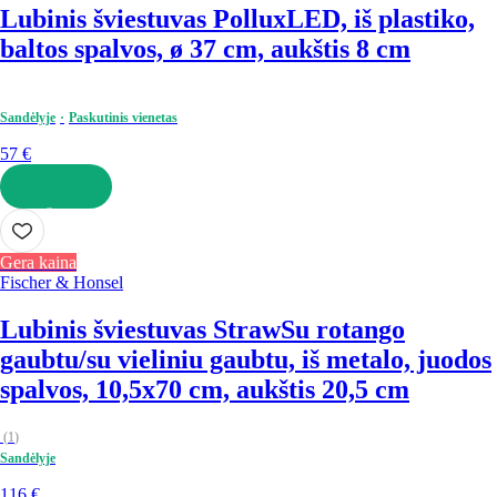
Lubinis šviestuvas Pollux
LED, iš plastiko,
baltos spalvos, ø 37 cm, aukštis 8 cm
Sandėlyje
Paskutinis vienetas
57 €
Į KREPŠELĮ
Gera kaina
Fischer & Honsel
Lubinis šviestuvas Straw
Su rotango
gaubtu/su vieliniu gaubtu, iš metalo, juodos
spalvos, 10,5x70 cm, aukštis 20,5 cm
(
1
)
Sandėlyje
116 €