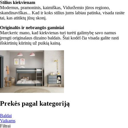
Stilius kiekvienam
Modernus, pramoninis, kaimiškas, Viduržemio jūros regiono,
skandinaviškas... Kad ir koks stilius jums labiau patinka, visada rasite
tai, kas atitiktų jūsų skonį.
Originalūs ir nebrangūs gaminiai
Marckeric mano, kad kiekvienas turi turėti galimybę savo namus
įrengti originalaus dizaino baldais. Štai kodėl čia visada galite rasti
išskirtinių kūrinių už puikią kainą.
Prekės pagal kategoriją
Baldai
Vaikams
Filtrai