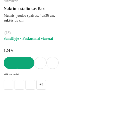
Marckeric
Naktinis staliukas Bart
Matinis, juodos spalvos, 46x36 cm,
aukštis 55 cm
(
13
)
Sandėlyje
Paskutiniai vienetai
124 €
Į KREPŠELĮ
kiti variantai
+2