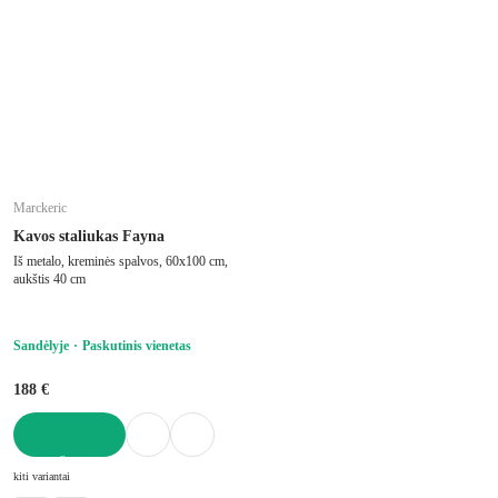
Marckeric
Kavos staliukas Fayna
Iš metalo, kreminės spalvos, 60x100 cm,
aukštis 40 cm
Sandėlyje
Paskutinis vienetas
188 €
Į KREPŠELĮ
kiti variantai