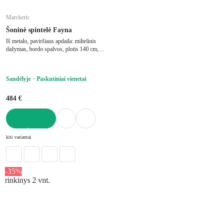
Marckeric
Šoninė spintelė Fayna
Iš metalo, paviršiaus apdaila: miltelinis
dažymas, bordo spalvos, plotis 140 cm,
aukštis 90 cm, gylis 40 cm
Sandėlyje
Paskutiniai vienetai
484 €
Į KREPŠELĮ
kiti variantai
-35%
rinkinys 2 vnt.