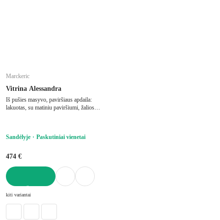
Marckeric
Vitrina Alessandra
Iš pušies masyvo, paviršiaus apdaila:
lakuotas, su matiniu paviršiumi, žalios
spalvos, plotis 142 cm, aukštis 80 cm,
gylis 40 cm
Sandėlyje
Paskutiniai vienetai
474 €
Į KREPŠELĮ
kiti variantai