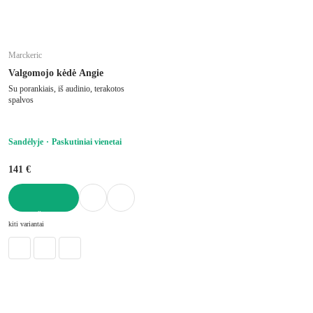
Marckeric
Valgomojo kėdė Angie
Su porankiais, iš audinio, terakotos
spalvos
Sandėlyje
Paskutiniai vienetai
141 €
Į KREPŠELĮ
kiti variantai