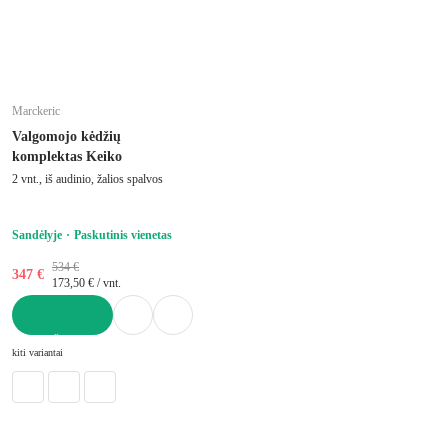
Marckeric
Valgomojo kėdžių
komplektas Keiko
2 vnt., iš audinio, žalios spalvos
Sandėlyje
Paskutinis vienetas
534 €
347 €
173,50 € / vnt.
Į KREPŠELĮ
kiti variantai