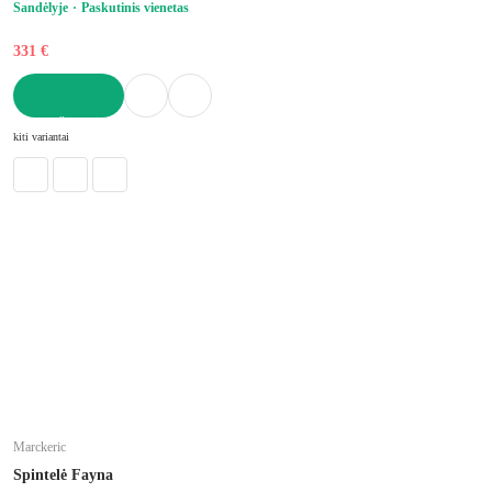
Sandėlyje
Paskutinis vienetas
331 €
Į KREPŠELĮ
kiti variantai
Marckeric
Spintelė Fayna