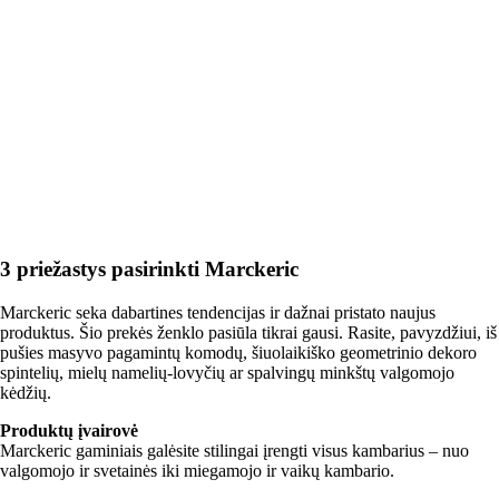
Į KREPŠELĮ
3 priežastys pasirinkti Marckeric
Marckeric seka dabartines tendencijas ir dažnai pristato naujus
produktus. Šio prekės ženklo pasiūla tikrai gausi. Rasite, pavyzdžiui, iš
pušies masyvo pagamintų komodų, šiuolaikiško geometrinio dekoro
spintelių, mielų namelių-lovyčių ar spalvingų minkštų valgomojo
kėdžių.
Produktų įvairovė
Marckeric gaminiais galėsite stilingai įrengti visus kambarius – nuo
valgomojo ir svetainės iki miegamojo ir vaikų kambario.