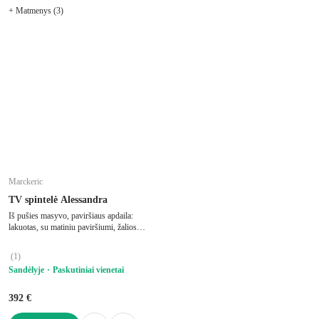
+ Matmenys (3)
Marckeric
TV spintelė Alessandra
Iš pušies masyvo, paviršiaus apdaila:
lakuotas, su matiniu paviršiumi, žalios
spalvos, plotis 150 cm, aukštis 50 cm,
gylis 40 cm
(
1
)
Sandėlyje
Paskutiniai vienetai
392 €