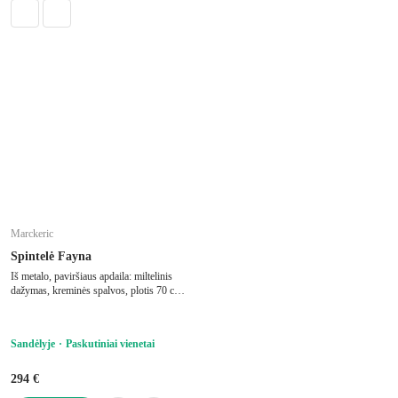
Marckeric
Spintelė Fayna
Iš metalo, paviršiaus apdaila: miltelinis
dažymas, kreminės spalvos, plotis 70 cm,
aukštis 100 cm, gylis 40 cm
Sandėlyje
Paskutiniai vienetai
294 €