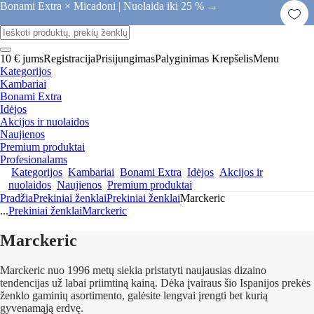
Bonami Extra × Micadoni |
Nuolaida iki 25 % →
10 € jums
Registracija
Prisijungimas
Palyginimas
Krepšelis
Menu
Kategorijos
Kambariai
Bonami Extra
Idėjos
Akcijos ir nuolaidos
Naujienos
Premium produktai
Profesionalams
Kategorijos
Kambariai
Bonami Extra
Idėjos
Akcijos ir
nuolaidos
Naujienos
Premium produktai
Pradžia
Prekiniai ženklai
Prekiniai ženklai
Marckeric
...
Prekiniai ženklai
Marckeric
Marckeric
Marckeric nuo 1996 metų siekia pristatyti naujausias dizaino
tendencijas už labai priimtiną kainą. Dėka įvairaus šio Ispanijos prekės
ženklo gaminių asortimento, galėsite lengvai įrengti bet kurią
gyvenamąją erdvę.