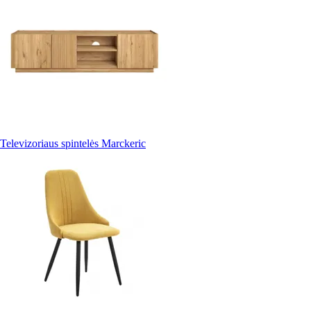
Televizoriaus spintelės Marckeric