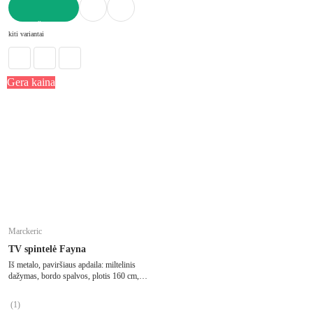
Į KREPŠELĮ
kiti variantai
Gera kaina
Marckeric
TV spintelė Fayna
Iš metalo, paviršiaus apdaila: miltelinis
dažymas, bordo spalvos, plotis 160 cm,
aukštis 50 cm, gylis 35 cm
(
1
)