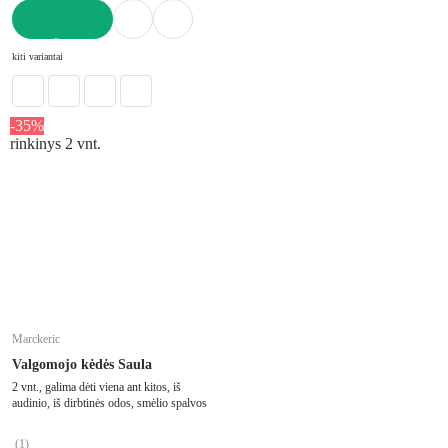
Į KREPŠELĮ
kiti variantai
-35%
rinkinys 2 vnt.
Marckeric
Valgomojo kėdės Saula
2 vnt., galima dėti viena ant kitos, iš
audinio, iš dirbtinės odos, smėlio spalvos
(
1
)