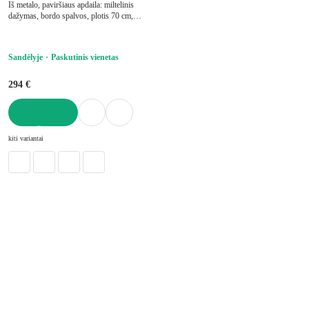
Iš metalo, paviršiaus apdaila: miltelinis
dažymas, bordo spalvos, plotis 70 cm,
aukštis 100 cm, gylis 40 cm
Sandėlyje
Paskutinis vienetas
294 €
Į KREPŠELĮ
kiti variantai