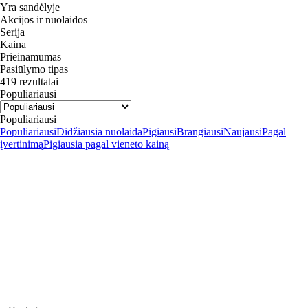
Yra sandėlyje
Akcijos ir nuolaidos
Serija
Kaina
Prieinamumas
Pasiūlymo tipas
419 rezultatai
Populiariausi
Populiariausi
Populiariausi
Didžiausia nuolaida
Pigiausi
Brangiausi
Naujausi
Pagal
įvertinimą
Pigiausia pagal vieneto kainą