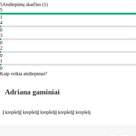
5
Atsiliepimų skaičius
(
1
)
5
1
4
0
3
0
2
0
1
0
Kaip veikia atsiliepimai?
Adriana gaminiai
Į krepšelį
Į krepšelį
Į krepšelį
Į krepšelį
Į krepšelį