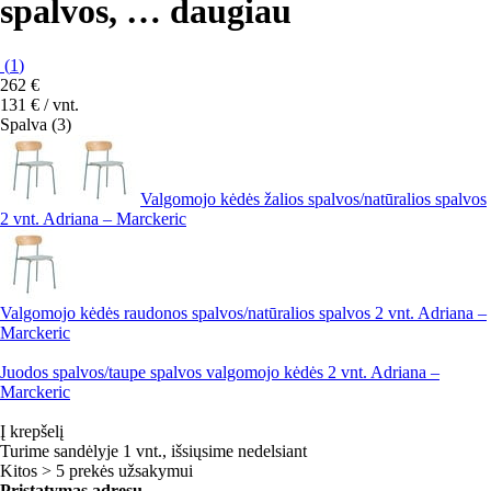
spalvos
, …
daugiau
(
1
)
262 €
131 € / vnt.
Spalva (3)
Valgomojo kėdės žalios spalvos/natūralios spalvos
2 vnt. Adriana – Marckeric
Valgomojo kėdės raudonos spalvos/natūralios spalvos 2 vnt. Adriana –
Marckeric
Juodos spalvos/taupe spalvos valgomojo kėdės 2 vnt. Adriana –
Marckeric
Į krepšelį
Turime sandėlyje 1 vnt., išsiųsime nedelsiant
Kitos > 5 prekės užsakymui
Pristatymas adresu