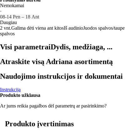
Nemokamai
·
08‑14 Pen – 18 Ant
Daugiau
2 vnt.
Galima dėti viena ant kitos
Iš audinio
Juodos spalvos/taupe
spalvos
Visi parametrai
Dydis, medžiaga, ...
Atraskite visą Adriana asortimentą
Naudojimo instrukcijos ir dokumentai
Instrukcija
Produkto užklausa
Ar jums reikia pagalbos dėl parametrų ar pasirinkimo?
Produkto įvertinimas