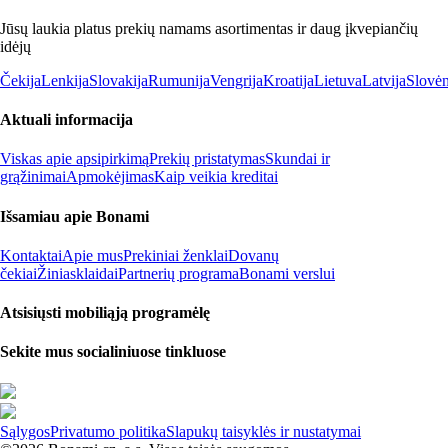
Jūsų laukia platus prekių namams asortimentas ir daug įkvepiančių
idėjų
Čekija
Lenkija
Slovakija
Rumunija
Vengrija
Kroatija
Lietuva
Latvija
Slovėn
Aktuali informacija
Viskas apie apsipirkimą
Prekių pristatymas
Skundai ir
grąžinimai
Apmokėjimas
Kaip veikia kreditai
Išsamiau apie Bonami
Kontaktai
Apie mus
Prekiniai ženklai
Dovanų
čekiai
Žiniasklaidai
Partnerių programa
Bonami verslui
Atsisiųsti mobiliąją programėlę
Sekite mus socialiniuose tinkluose
Sąlygos
Privatumo politika
Slapukų taisyklės ir nustatymai