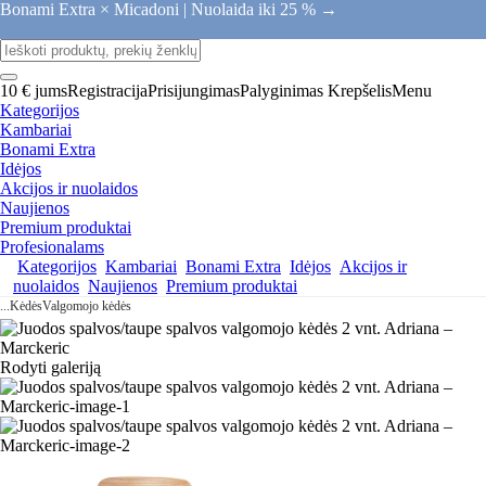
Bonami Extra × Micadoni |
Nuolaida iki 25 % →
10 € jums
Registracija
Prisijungimas
Palyginimas
Krepšelis
Menu
Kategorijos
Kambariai
Bonami Extra
Idėjos
Akcijos ir nuolaidos
Naujienos
Premium produktai
Profesionalams
Kategorijos
Kambariai
Bonami Extra
Idėjos
Akcijos ir
nuolaidos
Naujienos
Premium produktai
...
Kėdės
Valgomojo kėdės
Rodyti galeriją