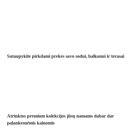
Sodas su
nuolaida
Sutaupykite pirkdami prekes savo sodui, balkonui ir terasai
Premium su
nuolaida
Atrinktos premium kolekcijos jūsų namams dabar dar
palankesnėmis kainomis