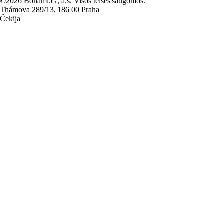
©2026 Bonami.cz, a.s. Visos teisės saugomos.
Thámova 289/13, 186 00 Praha
Čekija