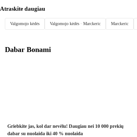
Atraskite daugiau
Valgomojo kėdės
Valgomojo kėdės · Marckeric
Marckeric
Dabar Bonami
Summer Sale
iki -40 %
Griebkite jas, kol dar nevėlu! Daugiau nei 10 000 prekių
dabar su nuolaida iki 40 % nuolaida