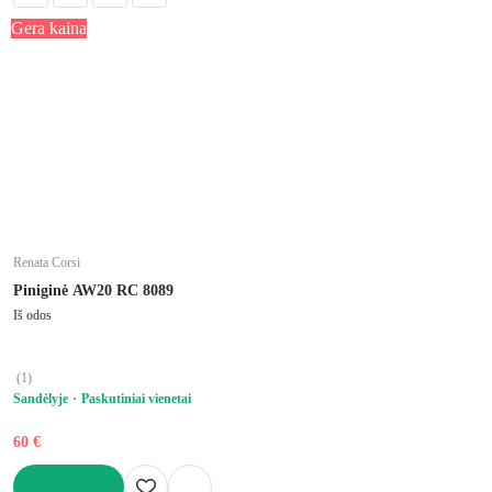
Gera kaina
Renata Corsi
Piniginė AW20 RC 8089
Iš odos
(
1
)
Sandėlyje
Paskutiniai vienetai
60 €