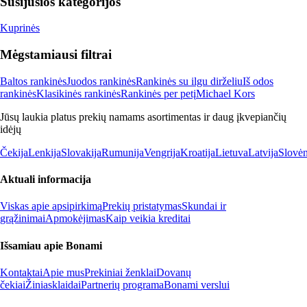
Susijusios kategorijos
Kuprinės
Mėgstamiausi filtrai
Baltos rankinės
Juodos rankinės
Rankinės su ilgu dirželiu
Iš odos
rankinės
Klasikinės rankinės
Rankinės per petį
Michael Kors
Jūsų laukia platus prekių namams asortimentas ir daug įkvepiančių
idėjų
Čekija
Lenkija
Slovakija
Rumunija
Vengrija
Kroatija
Lietuva
Latvija
Slovėn
Aktuali informacija
Viskas apie apsipirkimą
Prekių pristatymas
Skundai ir
grąžinimai
Apmokėjimas
Kaip veikia kreditai
Išsamiau apie Bonami
Kontaktai
Apie mus
Prekiniai ženklai
Dovanų
čekiai
Žiniasklaidai
Partnerių programa
Bonami verslui