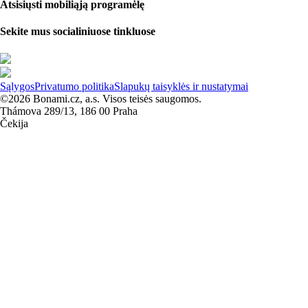
Atsisiųsti mobiliąją programėlę
Sekite mus socialiniuose tinkluose
Sąlygos
Privatumo politika
Slapukų taisyklės ir nustatymai
©2026 Bonami.cz, a.s. Visos teisės saugomos.
Thámova 289/13, 186 00 Praha
Čekija