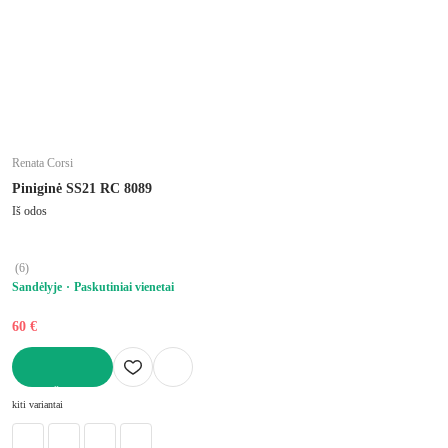
Renata Corsi
Piniginė SS21 RC 8089
Iš odos
(
6
)
Sandėlyje
Paskutiniai vienetai
60 €
Į KREPŠELĮ
kiti variantai