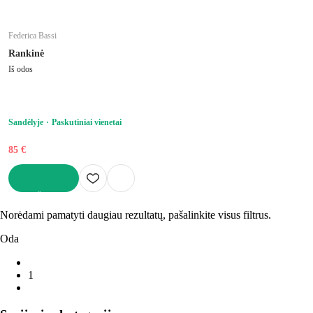
Federica Bassi
Rankinė
Iš odos
Sandėlyje
Paskutiniai vienetai
85 €
Į KREPŠELĮ
Norėdami pamatyti daugiau rezultatų, pašalinkite visus filtrus.
Oda
1