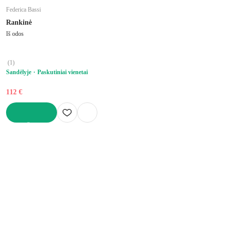
Federica Bassi
Rankinė
Iš odos
(
1
)
Sandėlyje
Paskutiniai vienetai
112 €
Į KREPŠELĮ