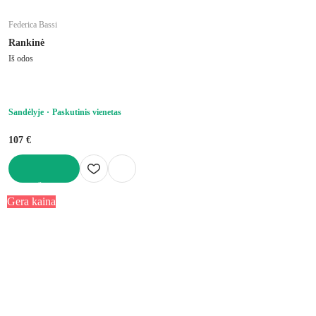
Federica Bassi
Rankinė
Iš odos
Sandėlyje
Paskutinis vienetas
107 €
Į KREPŠELĮ
Gera kaina