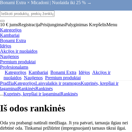
Bonami Extra × Micadoni |
Nuolaida iki 25 % →
10 € jums
Registracija
Prisijungimas
Palyginimas
Krepšelis
Menu
Kategorijos
Kambariai
Bonami Extra
Idėjos
Akcijos ir nuolaidos
Naujienos
Premium produktai
Profesionalams
Kategorijos
Kambariai
Bonami Extra
Idėjos
Akcijos ir
nuolaidos
Naujienos
Premium produktai
Pradžia
Kategorijos
Laisvalaikis ir pramogos
Kuprinės, krepšiai ir
lagaminai
Rankinės
Rankinės
...
Kuprinės, krepšiai ir lagaminai
Rankinės
Iš odos rankinės
Oda yra prabangi natūrali medžiaga. Ji yra patvari, tarnauja ilgiau nei
dirbtinė oda. Tinkamai prižiūrint (impregnuojant) tarnaus tikrai ilgai.