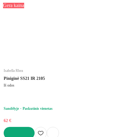
Gera kaina
Isabella Rhea
Piniginė SS21 IR 2105
Iš odos
Sandėlyje
Paskutinis vienetas
62 €