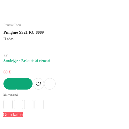
Renata Corsi
Piniginė SS21 RC 8089
Iš odos
(
2
)
Sandėlyje
Paskutiniai vienetai
60 €
Į KREPŠELĮ
kiti variantai
Gera kaina