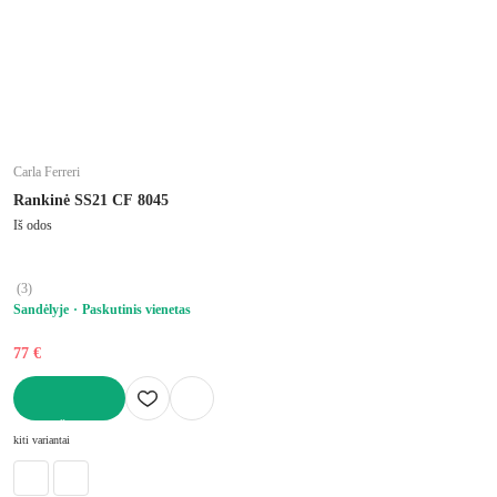
Carla Ferreri
Rankinė SS21 CF 8045
Iš odos
(
3
)
Sandėlyje
Paskutinis vienetas
77 €
Į KREPŠELĮ
kiti variantai