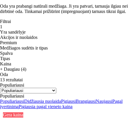
Oda yra prabangi natūrali medžiaga. Ji yra patvari, tarnauja ilgiau nei
dirbtinė oda. Tinkamai prižiūrint (impregnuojant) tarnaus tikrai ilgai.
Filtrai
1
Yra sandėlyje
Akcijos ir nuolaidos
Premium
Medžiagos sudėtis ir tipas
Spalva
Tipas
Kaina
+ Daugiau (4)
Oda
13 rezultatai
Populiariausi
Populiariausi
Populiariausi
Didžiausia nuolaida
Pigiausi
Brangiausi
Naujausi
Pagal
įvertinimą
Pigiausia pagal vieneto kainą
Gera kaina