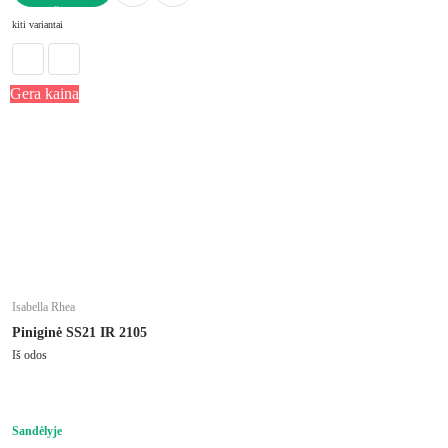
Į KREPŠELĮ
kiti variantai
Gera kaina
Isabella Rhea
Piniginė SS21 IR 2105
Iš odos
Sandėlyje