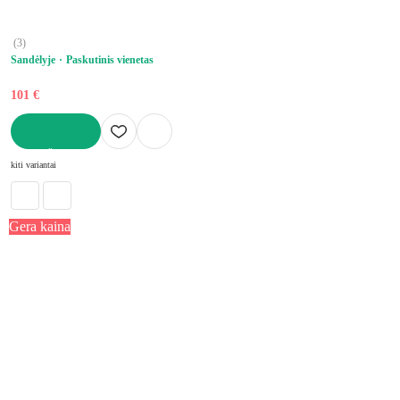
(
3
)
Sandėlyje
Paskutinis vienetas
101 €
Į KREPŠELĮ
kiti variantai
Gera kaina