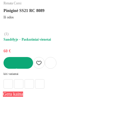
Renata Corsi
Piniginė SS21 RC 8089
Iš odos
(
1
)
Sandėlyje
Paskutiniai vienetai
60 €
Į KREPŠELĮ
kiti variantai
Gera kaina