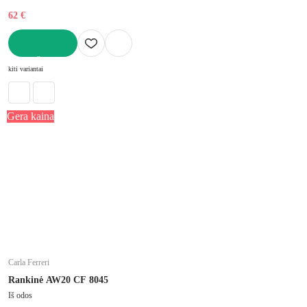
62 €
Į KREPŠELĮ
kiti variantai
Gera kaina
Carla Ferreri
Rankinė AW20 CF 8045
Iš odos