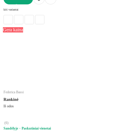
Į KREPŠELĮ
kiti variantai
Gera kaina
Federica Bassi
Rankinė
Iš odos
(
6
)
Sandėlyje
Paskutiniai vienetai