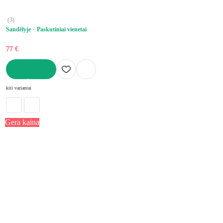
(
3
)
Sandėlyje
Paskutiniai vienetai
77 €
Į KREPŠELĮ
kiti variantai
Gera kaina