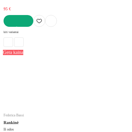
95 €
Į KREPŠELĮ
kiti variantai
Gera kaina
Federica Bassi
Rankinė
Iš odos