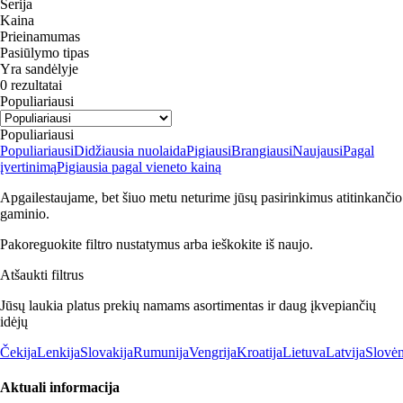
Serija
Kaina
Prieinamumas
Pasiūlymo tipas
Yra sandėlyje
0 rezultatai
Populiariausi
Populiariausi
Populiariausi
Didžiausia nuolaida
Pigiausi
Brangiausi
Naujausi
Pagal
įvertinimą
Pigiausia pagal vieneto kainą
Apgailestaujame, bet šiuo metu neturime jūsų pasirinkimus atitinkančio
gaminio.
Pakoreguokite filtro nustatymus arba ieškokite iš naujo.
Atšaukti filtrus
Jūsų laukia platus prekių namams asortimentas ir daug įkvepiančių
idėjų
Čekija
Lenkija
Slovakija
Rumunija
Vengrija
Kroatija
Lietuva
Latvija
Slovėn
Aktuali informacija