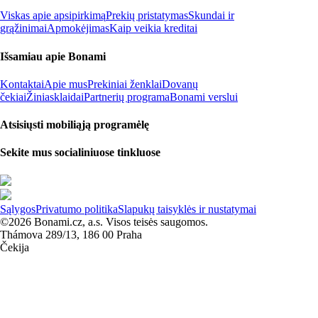
Viskas apie apsipirkimą
Prekių pristatymas
Skundai ir
grąžinimai
Apmokėjimas
Kaip veikia kreditai
Išsamiau apie Bonami
Kontaktai
Apie mus
Prekiniai ženklai
Dovanų
čekiai
Žiniasklaidai
Partnerių programa
Bonami verslui
Atsisiųsti mobiliąją programėlę
Sekite mus socialiniuose tinkluose
Sąlygos
Privatumo politika
Slapukų taisyklės ir nustatymai
©2026 Bonami.cz, a.s. Visos teisės saugomos.
Thámova 289/13, 186 00 Praha
Čekija