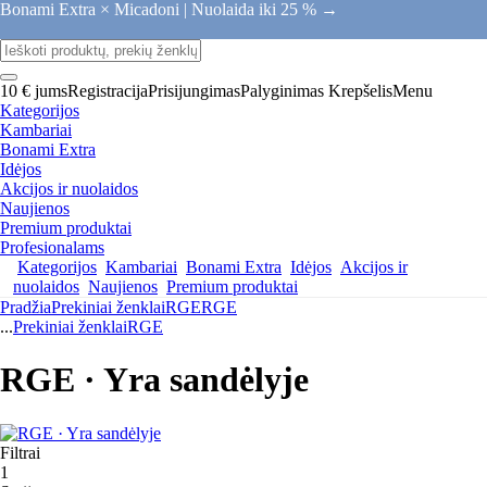
Bonami Extra × Micadoni |
Nuolaida iki 25 % →
10 € jums
Registracija
Prisijungimas
Palyginimas
Krepšelis
Menu
Kategorijos
Kambariai
Bonami Extra
Idėjos
Akcijos ir nuolaidos
Naujienos
Premium produktai
Profesionalams
Kategorijos
Kambariai
Bonami Extra
Idėjos
Akcijos ir
nuolaidos
Naujienos
Premium produktai
Pradžia
Prekiniai ženklai
RGE
RGE
...
Prekiniai ženklai
RGE
RGE · Yra sandėlyje
Filtrai
1