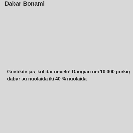
Dabar Bonami
Summer Sale iki -40
%
Griebkite jas, kol dar nevėlu! Daugiau nei 10 000 prekių
dabar su nuolaida iki 40 % nuolaida
Sodas su nuolaida