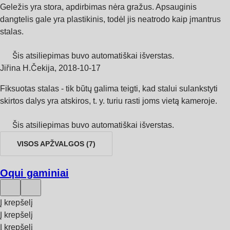
Geležis yra stora, apdirbimas nėra gražus. Apsauginis
dangtelis gale yra plastikinis, todėl jis neatrodo kaip įmantrus
stalas.
Šis atsiliepimas buvo automatiškai išverstas.
Jiřina H.
Čekija
,
2018‑10‑17
Fiksuotas stalas - tik būtų galima teigti, kad stalui sulankstyti
skirtos dalys yra atskiros, t. y. turiu rasti joms vietą kameroje.
Šis atsiliepimas buvo automatiškai išverstas.
VISOS APŽVALGOS
(
7
)
Oqui gaminiai
Į krepšelį
Į krepšelį
Į krepšelį