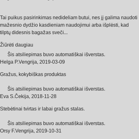
Tai puikus pasirinkimas nedideliam butui, nes jį galima naudoti
mažesnio dydžio kasdieniam naudojimui arba išplėsti, kad
tilptų didesnis bagažas sveči...
Žiūrėti daugiau
Šis atsiliepimas buvo automatiškai išverstas.
Helga P.
Vengrija
,
2019‑03‑09
Gražus, kokybiškas produktas
Šis atsiliepimas buvo automatiškai išverstas.
Eva S.
Čekija
,
2018‑11‑28
Stebėtinai tvirtas ir labai gražus stalas.
Šis atsiliepimas buvo automatiškai išverstas.
Orsy F.
Vengrija
,
2019‑10‑31