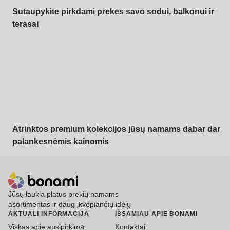
Sutaupykite pirkdami prekes savo sodui, balkonui ir
terasai
Premium su
nuolaida
Atrinktos premium kolekcijos jūsų namams dabar dar
palankesnėmis kainomis
Jūsų laukia platus prekių namams
asortimentas ir daug įkvepiančių idėjų
AKTUALI INFORMACIJA
IŠSAMIAU APIE BONAMI
Viskas apie apsipirkimą
Kontaktai