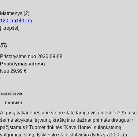
Matmenys (2)
120 cm
140 cm
Į krepšelį
Pristatysime nuo 2026‑09‑08
Pristatymas adresu
Nuo 29,99 €
·
Nuo 09‑08 Ant
DAUGIAU
Ar jūsų vakarienės prie vieno stalo tampa vis didesnės? Ar jūsų
šeima atvyksta iš įvairių kraštų ir ar dažnai priimate draugus ir
pažįstamus? Tuomet rinkitės "Kave Home" sulankstomą
valgomojo stalą. Išskleisto stalo stalviršio dydis yra 200 cm.