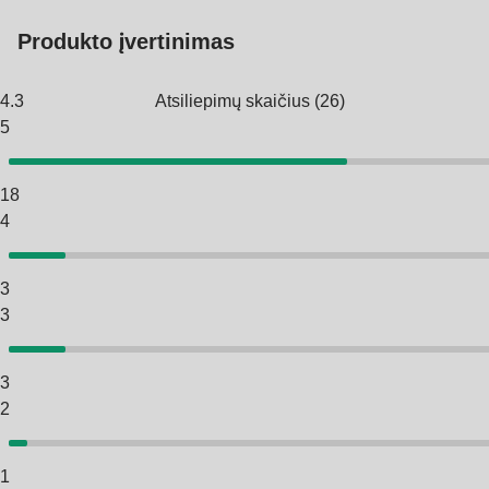
Produkto įvertinimas
4.3
Atsiliepimų skaičius
(
26
)
5
18
4
3
3
3
2
1