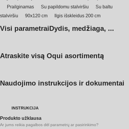
Prailginamas
Su papildomu stalviršiu
Su baltu
stalviršiu
90x120 cm
Ilgis išskleidus 200 cm
Visi parametrai
Dydis, medžiaga, ...
Atraskite visą Oqui asortimentą
Naudojimo instrukcijos ir dokumentai
INSTRUKCIJA
Produkto užklausa
Ar jums reikia pagalbos dėl parametrų ar pasirinkimo?