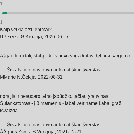
1
1
Kaip veikia atsiliepimai?
B
Biserka G.
Kroatija
,
2026‑06‑17
Aš jau turiu tokį stalą, tik jis buvo sugadintas dėl neatsargumo.
Šis atsiliepimas buvo automatiškai išverstas.
M
Marie N.
Čekija
,
2022‑08‑31
nors jis ir nesudaro tvirto įspūdžio, tačiau yra tvirtas.
Sulankstomas - į 3 matmenis - labai vertiname Labai graži
išvaizda
Šis atsiliepimas buvo automatiškai išverstas.
Á
Ágnes Zsófia S.
Vengrija
,
2021‑12‑21