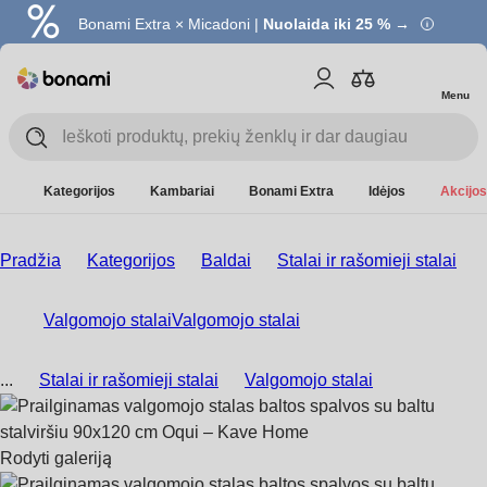
Bonami Extra × Micadoni |
Nuolaida iki 25 % →
Menu
Kategorijos
Kambariai
Bonami Extra
Idėjos
Akcijos
Pradžia
Kategorijos
Baldai
Stalai ir rašomieji stalai
Valgomojo stalai
Valgomojo stalai
...
Stalai ir rašomieji stalai
Valgomojo stalai
Rodyti galeriją