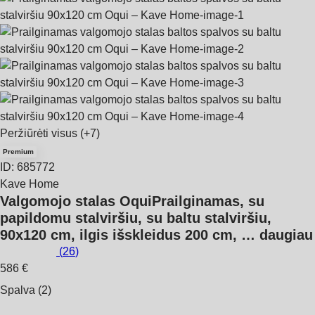
Peržiūrėti visus
(+7)
Premium
ID: 685772
Kave Home
Valgomojo stalas Oqui
Prailginamas, su
papildomu stalviršiu, su baltu stalviršiu,
90x120 cm, ilgis išskleidus 200 cm
, …
daugiau
(
26
)
586 €
Spalva (2)