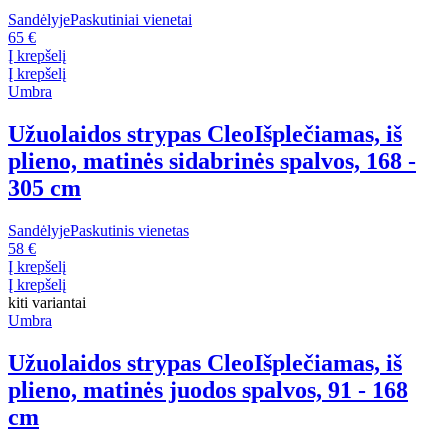
Sandėlyje
Paskutiniai vienetai
65 €
Į krepšelį
Į krepšelį
Umbra
Užuolaidos strypas Cleo
Išplečiamas, iš
plieno, matinės sidabrinės spalvos, 168 -
305 cm
Sandėlyje
Paskutinis vienetas
58 €
Į krepšelį
Į krepšelį
kiti variantai
Umbra
Užuolaidos strypas Cleo
Išplečiamas, iš
plieno, matinės juodos spalvos, 91 - 168
cm