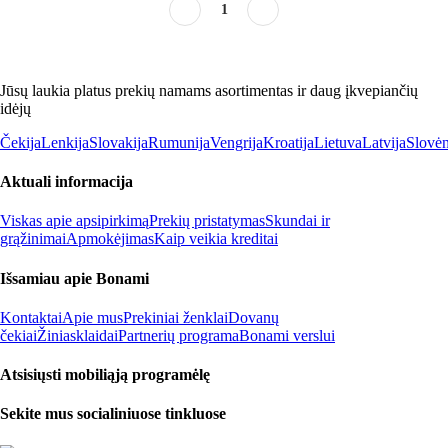
1
Jūsų laukia platus prekių namams asortimentas ir daug įkvepiančių
idėjų
Čekija
Lenkija
Slovakija
Rumunija
Vengrija
Kroatija
Lietuva
Latvija
Slovėn
Aktuali informacija
Viskas apie apsipirkimą
Prekių pristatymas
Skundai ir
grąžinimai
Apmokėjimas
Kaip veikia kreditai
Išsamiau apie Bonami
Kontaktai
Apie mus
Prekiniai ženklai
Dovanų
čekiai
Žiniasklaidai
Partnerių programa
Bonami verslui
Atsisiųsti mobiliąją programėlę
Sekite mus socialiniuose tinkluose