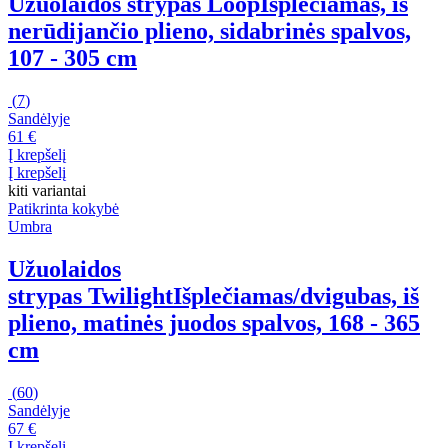
Užuolaidos strypas Loop
Išplečiamas, iš
nerūdijančio plieno, sidabrinės spalvos,
107 - 305 cm
(
7
)
Sandėlyje
61 €
Į krepšelį
Į krepšelį
kiti variantai
Patikrinta kokybė
Umbra
Užuolaidos
strypas Twilight
Išplečiamas/dvigubas, iš
plieno, matinės juodos spalvos, 168 - 365
cm
(
60
)
Sandėlyje
67 €
Į krepšelį