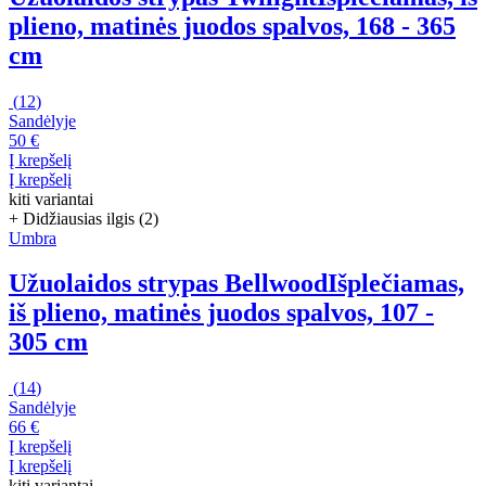
plieno, matinės juodos spalvos, 168 - 365
cm
(
12
)
Sandėlyje
50 €
Į krepšelį
Į krepšelį
kiti variantai
+ Didžiausias ilgis (2)
Umbra
Užuolaidos strypas Bellwood
Išplečiamas,
iš plieno, matinės juodos spalvos, 107 -
305 cm
(
14
)
Sandėlyje
66 €
Į krepšelį
Į krepšelį
kiti variantai