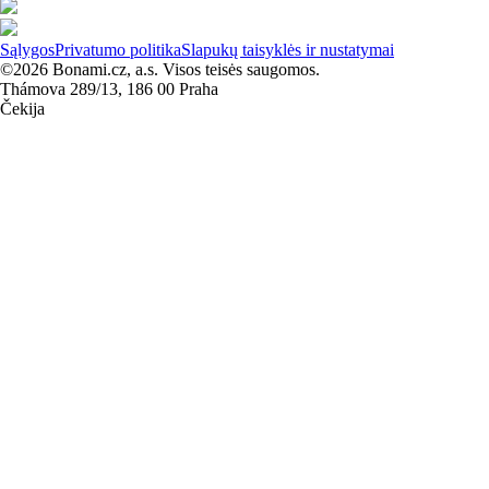
Sąlygos
Privatumo politika
Slapukų taisyklės ir nustatymai
©2026 Bonami.cz, a.s. Visos teisės saugomos.
Thámova 289/13, 186 00 Praha
Čekija