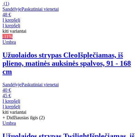
(
1
)
Sandėlyje
Paskutiniai vienetai
48 €
Į krepšelį
Į krepšelį
kiti variantai
-11%
Umbra
Užuolaidos strypas Cleo
Išplečiamas, iš
plieno, matinės auksinės spalvos, 91 - 168
cm
Sandėlyje
Paskutiniai vienetai
40 €
45 €
Į krepšelį
Į krepšelį
kiti variantai
+ Didžiausias ilgis (2)
Umbra
Užuolaidos strypas Twilight
Išplečiamas, iš