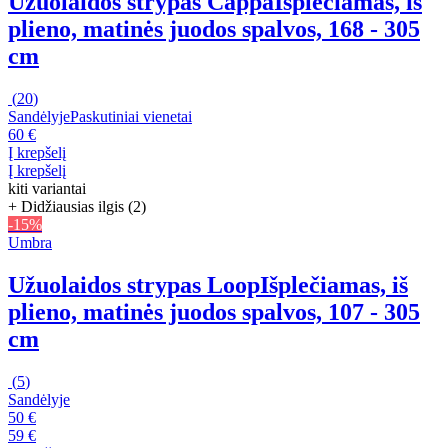
Užuolaidos strypas Cappa
Išplečiamas, iš
plieno, matinės juodos spalvos, 168 - 305
cm
(
20
)
Sandėlyje
Paskutiniai vienetai
60 €
Į krepšelį
Į krepšelį
kiti variantai
+ Didžiausias ilgis (2)
-15%
Umbra
Užuolaidos strypas Loop
Išplečiamas, iš
plieno, matinės juodos spalvos, 107 - 305
cm
(
5
)
Sandėlyje
50 €
59 €