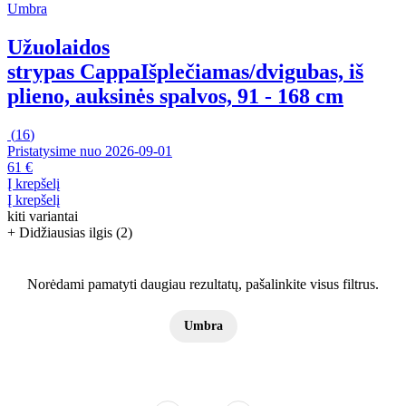
Umbra
Užuolaidos
strypas Cappa
Išplečiamas/dvigubas, iš
plieno, auksinės spalvos, 91 - 168 cm
(
16
)
Pristatysime nuo 2026‑09‑01
61 €
Į krepšelį
Į krepšelį
kiti variantai
+ Didžiausias ilgis (2)
Norėdami pamatyti daugiau rezultatų, pašalinkite visus filtrus.
Umbra