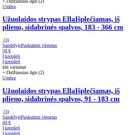
+ Didžiausias ilgis (2)
Umbra
Užuolaidos strypas Ella
Išplečiamas, iš
plieno, sidabrinės spalvos, 183 - 366 cm
(
3
)
Sandėlyje
Paskutinis vienetas
59 €
Į krepšelį
Į krepšelį
kiti variantai
+ Didžiausias ilgis (2)
Umbra
Užuolaidos strypas Ella
Išplečiamas, iš
plieno, sidabrinės spalvos, 91 - 183 cm
(
3
)
Sandėlyje
Paskutinis vienetas
49 €
Į krepšelį
Į krepšelį