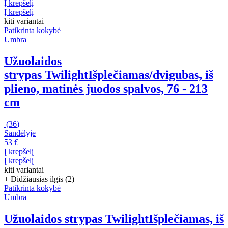
Į krepšelį
Į krepšelį
kiti variantai
Patikrinta kokybė
Umbra
Užuolaidos
strypas Twilight
Išplečiamas/dvigubas, iš
plieno, matinės juodos spalvos, 76 - 213
cm
(
36
)
Sandėlyje
53 €
Į krepšelį
Į krepšelį
kiti variantai
+ Didžiausias ilgis (2)
Patikrinta kokybė
Umbra
Užuolaidos strypas Twilight
Išplečiamas, iš