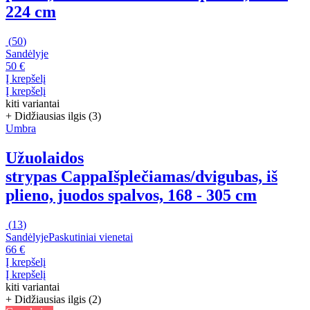
224 cm
(
50
)
Sandėlyje
50 €
Į krepšelį
Į krepšelį
kiti variantai
+ Didžiausias ilgis (3)
Umbra
Užuolaidos
strypas Cappa
Išplečiamas/dvigubas, iš
plieno, juodos spalvos, 168 - 305 cm
(
13
)
Sandėlyje
Paskutiniai vienetai
66 €
Į krepšelį
Į krepšelį
kiti variantai
+ Didžiausias ilgis (2)