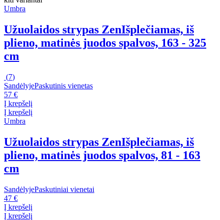
Umbra
Užuolaidos strypas Zen
Išplečiamas, iš
plieno, matinės juodos spalvos, 163 - 325
cm
(
7
)
Sandėlyje
Paskutinis vienetas
57 €
Į krepšelį
Į krepšelį
Umbra
Užuolaidos strypas Zen
Išplečiamas, iš
plieno, matinės juodos spalvos, 81 - 163
cm
Sandėlyje
Paskutiniai vienetai
47 €
Į krepšelį
Į krepšelį