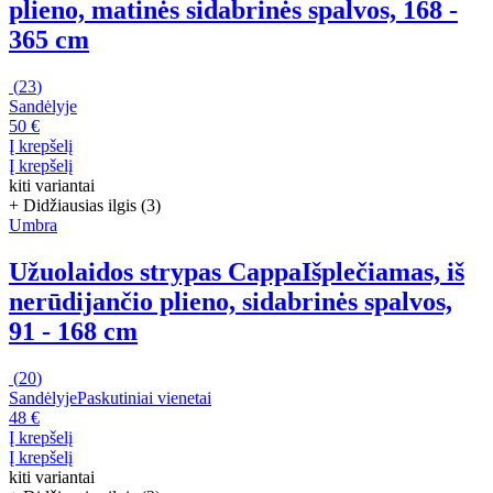
plieno, matinės sidabrinės spalvos, 168 -
365 cm
(
23
)
Sandėlyje
50 €
Į krepšelį
Į krepšelį
kiti variantai
+ Didžiausias ilgis (3)
Umbra
Užuolaidos strypas Cappa
Išplečiamas, iš
nerūdijančio plieno, sidabrinės spalvos,
91 - 168 cm
(
20
)
Sandėlyje
Paskutiniai vienetai
48 €
Į krepšelį
Į krepšelį
kiti variantai