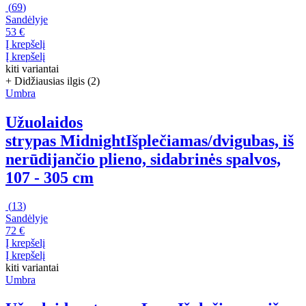
(
69
)
Sandėlyje
53 €
Į krepšelį
Į krepšelį
kiti variantai
+ Didžiausias ilgis (2)
Umbra
Užuolaidos
strypas Midnight
Išplečiamas/dvigubas, iš
nerūdijančio plieno, sidabrinės spalvos,
107 - 305 cm
(
13
)
Sandėlyje
72 €
Į krepšelį
Į krepšelį
kiti variantai
Umbra