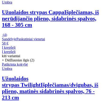
Umbra
Užuolaidos strypas Cappa
Išplečiamas, iš
nerūdijančio plieno, sidabrinės spalvos,
168 - 305 cm
(
4
)
Sandėlyje
Paskutiniai vienetai
58 €
Į krepšelį
Į krepšelį
kiti variantai
+ Didžiausias ilgis (2)
Patikrinta kokybė
Umbra
Užuolaidos
strypas Twilight
Išplečiamas/dvigubas, iš
plieno, matinės sidabrinės spalvos, 76 -
213 cm