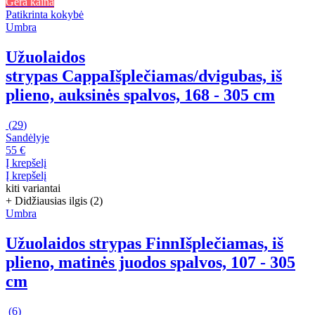
Gera kaina
Patikrinta kokybė
Umbra
Užuolaidos
strypas Cappa
Išplečiamas/dvigubas, iš
plieno, auksinės spalvos, 168 - 305 cm
(
29
)
Sandėlyje
55 €
Į krepšelį
Į krepšelį
kiti variantai
+ Didžiausias ilgis (2)
Umbra
Užuolaidos strypas Finn
Išplečiamas, iš
plieno, matinės juodos spalvos, 107 - 305
cm
(
6
)