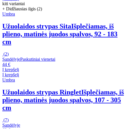
kiti variantai
+ Didžiausias ilgis (2)
Umbra
Užuolaidos strypas Sita
Išplečiamas, iš
plieno, matinės juodos spalvos, 92 - 183
cm
(
2
)
Sandėlyje
Paskutiniai vienetai
44 €
Į krepšelį
Į krepšelį
Umbra
Užuolaidos strypas Ringlet
Išplečiamas, iš
plieno, matinės juodos spalvos, 107 - 305
cm
(
7
)
Sandėlyje