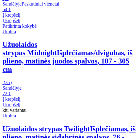
Sandėlyje
Paskutiniai vienetai
54 €
Į krepšelį
Į krepšelį
Patikrinta kokybė
Umbra
Užuolaidos
strypas Midnight
Išplečiamas/dvigubas, iš
plieno, matinės juodos spalvos, 107 - 305
cm
(
35
)
Sandėlyje
72 €
Į krepšelį
Į krepšelį
kiti variantai
Umbra
Užuolaidos strypas Twilight
Išplečiamas, iš
plieno, matinės sidabrinės spalvos, 76 -