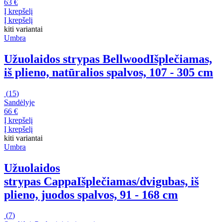
63 €
Į krepšelį
Į krepšelį
kiti variantai
Umbra
Užuolaidos strypas Bellwood
Išplečiamas,
iš plieno, natūralios spalvos, 107 - 305 cm
(
15
)
Sandėlyje
66 €
Į krepšelį
Į krepšelį
kiti variantai
Umbra
Užuolaidos
strypas Cappa
Išplečiamas/dvigubas, iš
plieno, juodos spalvos, 91 - 168 cm
(
7
)