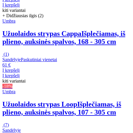
Į krepšelį
kiti variantai
+ Didžiausias ilgis (2)
Umbra
Užuolaidos strypas Cappa
Išplečiamas, iš
plieno, auksinės spalvos, 168 - 305 cm
(
1
)
Sandėlyje
Paskutiniai vienetai
61 €
Į krepšelį
Į krepšelį
kiti variantai
-18%
Umbra
Užuolaidos strypas Loop
Išplečiamas, iš
plieno, auksinės spalvos, 107 - 305 cm
(
7
)
Sandėlyje