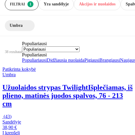
Yra sandėlyje
Akcijos ir nuolaidos
Spal
FILTRAI
1
Umbra
Populiariausi
38 rezultatai
Populiariausi
Populiariausi
Didžiausia nuolaida
Pigiausi
Brangiausi
Naujaus
Patikrinta kokybė
Umbra
Užuolaidos strypas Twilight
Išplečiamas, iš
plieno, matinės juodos spalvos, 76 - 213
cm
(
43
)
Sandėlyje
38,90 €
Į krepšelį