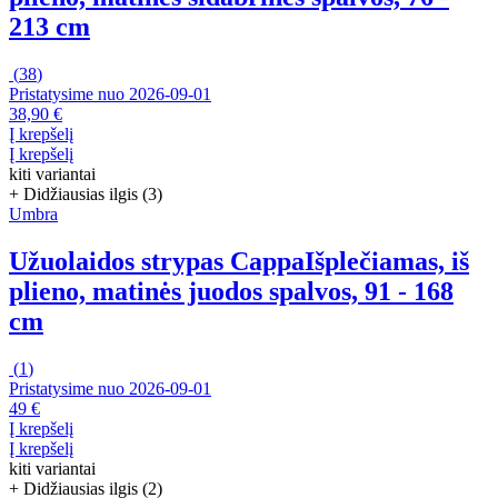
213 cm
(
38
)
Pristatysime nuo 2026‑09‑01
38,90 €
Į krepšelį
Į krepšelį
kiti variantai
+ Didžiausias ilgis (3)
Umbra
Užuolaidos strypas Cappa
Išplečiamas, iš
plieno, matinės juodos spalvos, 91 - 168
cm
(
1
)
Pristatysime nuo 2026‑09‑01
49 €
Į krepšelį
Į krepšelį
kiti variantai
+ Didžiausias ilgis (2)