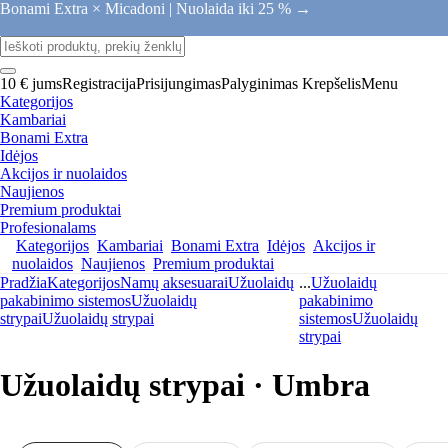
Bonami Extra × Micadoni |
Nuolaida iki 25 % →
10 € jums
Registracija
Prisijungimas
Palyginimas
Krepšelis
Menu
Kategorijos
Kambariai
Bonami Extra
Idėjos
Akcijos ir nuolaidos
Naujienos
Premium produktai
Profesionalams
Kategorijos
Kambariai
Bonami Extra
Idėjos
Akcijos ir
nuolaidos
Naujienos
Premium produktai
Pradžia
Kategorijos
Namų aksesuarai
Užuolaidų
...
Užuolaidų
pakabinimo sistemos
Užuolaidų
pakabinimo
strypai
Užuolaidų strypai
sistemos
Užuolaidų
strypai
Užuolaidų strypai · Umbra