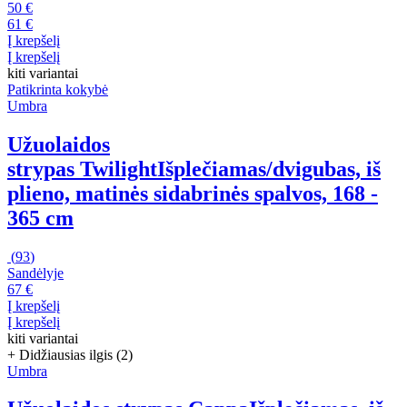
50 €
61 €
Į krepšelį
Į krepšelį
kiti variantai
Patikrinta kokybė
Umbra
Užuolaidos
strypas Twilight
Išplečiamas/dvigubas, iš
plieno, matinės sidabrinės spalvos, 168 -
365 cm
(
93
)
Sandėlyje
67 €
Į krepšelį
Į krepšelį
kiti variantai
+ Didžiausias ilgis (2)
Umbra