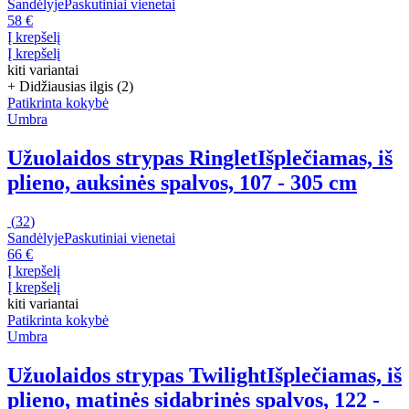
Sandėlyje
Paskutiniai vienetai
58 €
Į krepšelį
Į krepšelį
kiti variantai
+ Didžiausias ilgis (2)
Patikrinta kokybė
Umbra
Užuolaidos strypas Ringlet
Išplečiamas, iš
plieno, auksinės spalvos, 107 - 305 cm
(
32
)
Sandėlyje
Paskutiniai vienetai
66 €
Į krepšelį
Į krepšelį
kiti variantai
Patikrinta kokybė
Umbra
Užuolaidos strypas Twilight
Išplečiamas, iš
plieno, matinės sidabrinės spalvos, 122 -