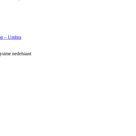
oop – Umbra
tysime nedelsiant