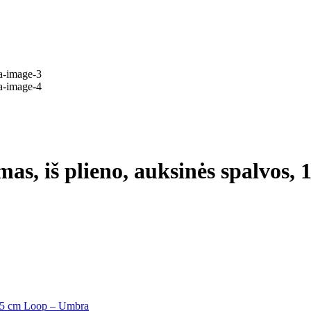
mas, iš plieno, auksinės spalvos, 
 305 cm Loop – Umbra