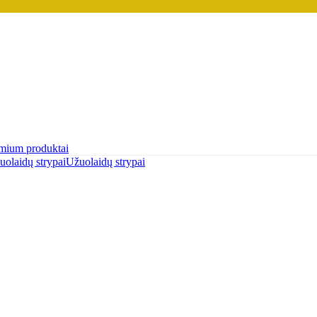
mium produktai
uolaidų strypai
Užuolaidų strypai