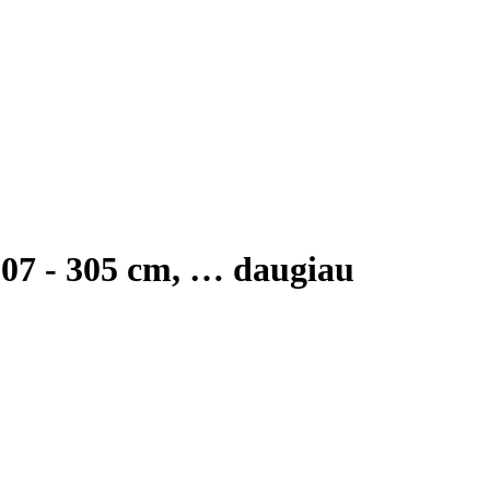
107 - 305 cm
, …
daugiau