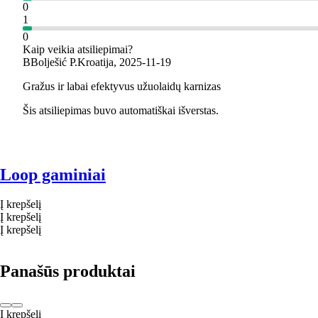
0
1
0
Kaip veikia atsiliepimai?
B
Bolješić P.
Kroatija
,
2025‑11‑19
Gražus ir labai efektyvus užuolaidų karnizas
Šis atsiliepimas buvo automatiškai išverstas.
Loop gaminiai
Į krepšelį
Į krepšelį
Į krepšelį
Panašūs produktai
Į krepšelį