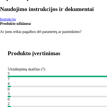
Naudojimo instrukcijos ir dokumentai
Instrukcija
Produkto užklausa
Ar jums reikia pagalbos dėl parametrų ar pasirinkimo?
Produkto įvertinimas
5
Atsiliepimų skaičius
(
7
)
5
7
4
0
3
0
2