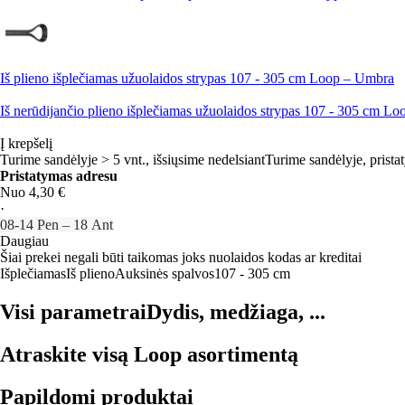
Iš plieno išplečiamas užuolaidos strypas 107 - 305 cm Loop – Umbra
Iš nerūdijančio plieno išplečiamas užuolaidos strypas 107 - 305 cm L
Į krepšelį
Turime sandėlyje > 5 vnt., išsiųsime nedelsiant
Turime sandėlyje, prista
Pristatymas adresu
Nuo 4,30 €
·
08‑14 Pen – 18 Ant
Daugiau
Šiai prekei negali būti taikomas joks nuolaidos kodas ar kreditai
Išplečiamas
Iš plieno
Auksinės spalvos
107 - 305 cm
Visi parametrai
Dydis, medžiaga, ...
Atraskite visą Loop asortimentą
Papildomi produktai