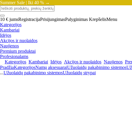
Summer Sale |
Iki 40 % →
10 € jums
Registracija
Prisijungimas
Palyginimas
Krepšelis
Menu
Kategorijos
Kambariai
Idėjos
Akcijos ir nuolaidos
Naujienos
Premium produktai
Profesionalams
Kategorijos
Kambariai
Idėjos
Akcijos ir nuolaidos
Naujienos
Pre
Pradžia
Kategorijos
Namų aksesuarai
Užuolaidų pakabinimo sistemos
Už
...
Užuolaidų pakabinimo sistemos
Užuolaidų strypai