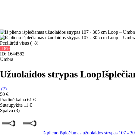
Peržiūrėti visus
(+8)
-18%
ID: 1644582
Umbra
Užuolaidos strypas Loop
Išplečia
(
7
)
50 €
Pradinė kaina
61 €
Sutaupykite 11 €
Spalva (3)
Iš plieno išplečiamas užuolaidos strypas 107 -