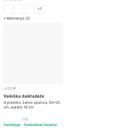
+7
+ Matmenys (2)
LEGO®
Vaikiška daiktadėžė
Iš plastiko, žalios spalvos, 50x25
cm, aukštis 18 cm
(
16
)
Sandėlyje
Paskutiniai vienetai