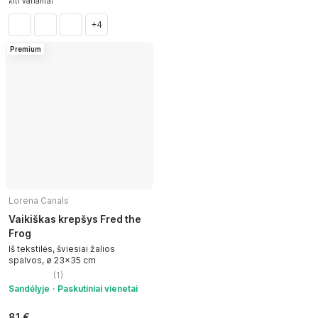
kiti variantai
+4
Premium
Lorena Canals
Vaikiškas krepšys Fred the
Frog
Iš tekstilės, šviesiai žalios
spalvos, ø 23x35 cm
(
1
)
Sandėlyje
Paskutiniai vienetai
81 €