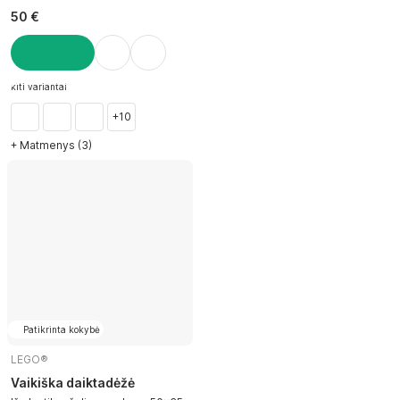
50 €
Į KREPŠELĮ
kiti variantai
+10
+ Matmenys (3)
Patikrinta kokybė
LEGO®
Vaikiška daiktadėžė