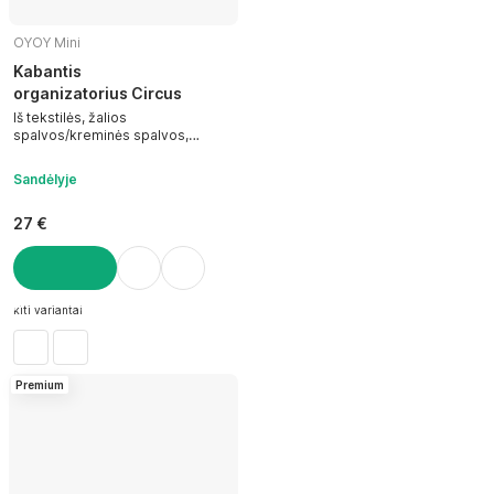
OYOY Mini
Kabantis
organizatorius Circus
Iš tekstilės, žalios
spalvos/kreminės spalvos,
40x1x60 cm
Sandėlyje
27 €
Į KREPŠELĮ
kiti variantai
Premium