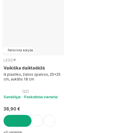
Patikrinta kokybė
LEGO®
Vaikiška daiktadėžė
Iš plastiko, žalios spalvos, 25x25
cm, aukštis 18 cm
(
22
)
Sandėlyje
Paskutiniai vienetai
38,90 €
Į KREPŠELĮ
kiti variantai