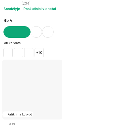
(
234
)
Sandėlyje
Paskutiniai vienetai
45 €
Į KREPŠELĮ
kiti variantai
+10
Patikrinta kokybė
LEGO®