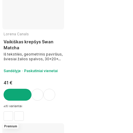
Lorena Canals
Vaikiškas krepšys Swan
Matcha
Iš tekstilės, geometrinis paviršius,
šviesiai žalios spalvos, 30x20x20
cm
Sandėlyje
Paskutiniai vienetai
41 €
Į KREPŠELĮ
kiti variantai
Premium