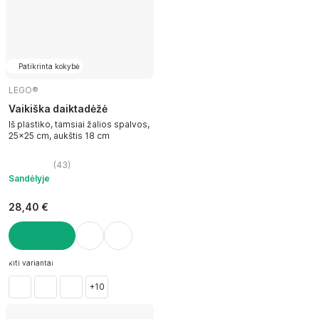
Patikrinta kokybė
LEGO®
Vaikiška daiktadėžė
Iš plastiko, tamsiai žalios spalvos,
25x25 cm, aukštis 18 cm
(
43
)
Sandėlyje
28,40 €
Į KREPŠELĮ
kiti variantai
+10