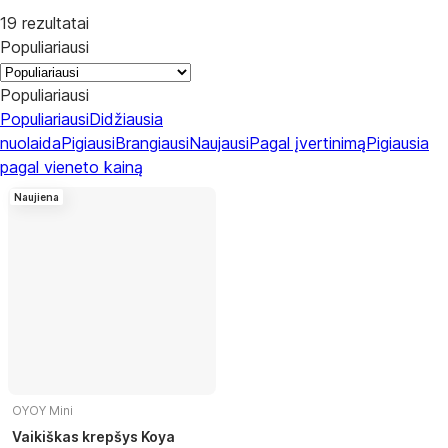
19 rezultatai
Populiariausi
Populiariausi
Populiariausi
Didžiausia
nuolaida
Pigiausi
Brangiausi
Naujausi
Pagal įvertinimą
Pigiausia
pagal vieneto kainą
Naujiena
OYOY Mini
Vaikiškas krepšys Koya