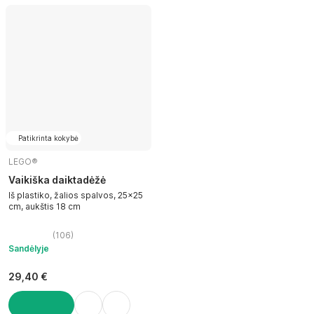
Patikrinta kokybė
LEGO®
Vaikiška daiktadėžė
Iš plastiko, žalios spalvos, 25x25
cm, aukštis 18 cm
(
106
)
Sandėlyje
29,40 €