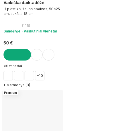
Vaikiška daiktadėžė
Iš plastiko, žalios spalvos, 50x25
cm, aukštis 18 cm
(
116
)
Sandėlyje
Paskutiniai vienetai
50 €
Į KREPŠELĮ
kiti variantai
+10
+ Matmenys (3)
Premium