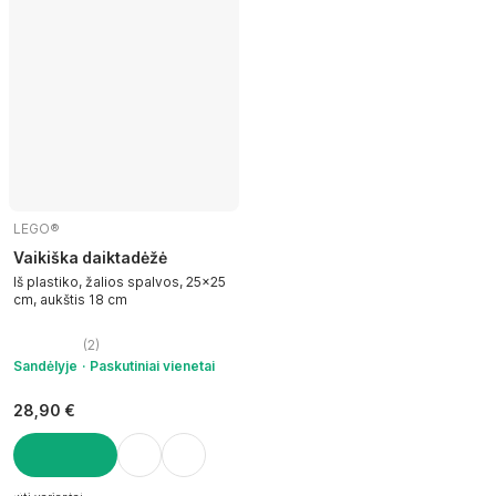
LEGO®
Vaikiška daiktadėžė
Iš plastiko, žalios spalvos, 25x25
cm, aukštis 18 cm
(
2
)
Sandėlyje
Paskutiniai vienetai
28,90 €
Į KREPŠELĮ