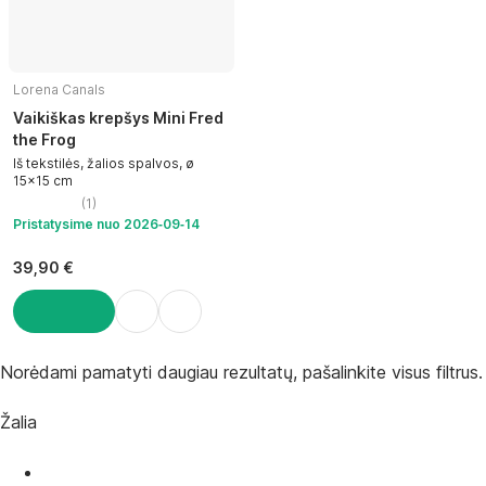
Lorena Canals
Vaikiškas krepšys Mini Fred
the Frog
Iš tekstilės, žalios spalvos, ø
15x15 cm
(
1
)
Pristatysime nuo 2026‑09‑14
39,90 €
Į KREPŠELĮ
Norėdami pamatyti daugiau rezultatų, pašalinkite visus filtrus.
Žalia