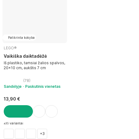
Patikrinta kokybė
LEGO®
Vaikiška daiktadėžė
Iš plastiko, tamsiai žalios spalvos,
20x10 cm, aukštis 7 cm
(
78
)
Sandėlyje
Paskutinis vienetas
13,90 €
Į KREPŠELĮ
kiti variantai
+3