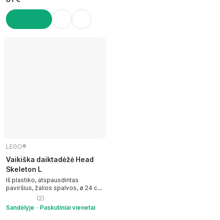
Į KREPŠELĮ
LEGO®
Vaikiška daiktadėžė Head
Skeleton L
Iš plastiko, atspausdintas
paviršius, žalios spalvos, ø 24 cm,
aukštis 27 cm
(
2
)
Sandėlyje
Paskutiniai vienetai