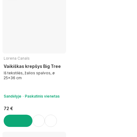
Lorena Canals
Vaikiškas krepšys Big Tree
Iš tekstilės, žalios spalvos, ø
25x36 cm
Sandėlyje
Paskutinis vienetas
72 €
Į KREPŠELĮ