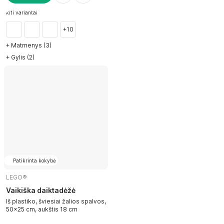
Į KREPŠELĮ
kiti variantai
+10
+ Matmenys (3)
+ Gylis (2)
Patikrinta kokybė
LEGO®
Vaikiška daiktadėžė
Iš plastiko, šviesiai žalios spalvos,
50x25 cm, aukštis 18 cm