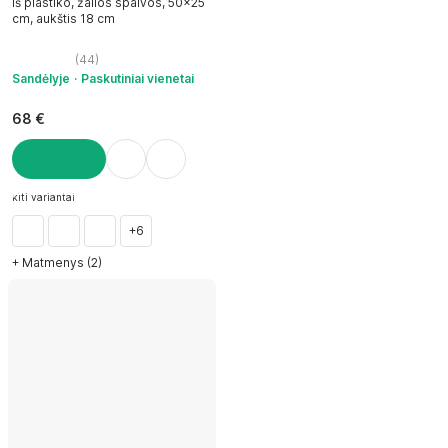
Iš plastiko, žalios spalvos, 50x25
cm, aukštis 18 cm
(
44
)
Sandėlyje
Paskutiniai vienetai
68 €
Į KREPŠELĮ
kiti variantai
+6
+ Matmenys (2)