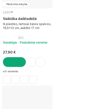
Patikrinta kokybė
LEGO®
Vaikiška daiktadėžė
Iš plastiko, tamsiai žalios spalvos,
16,5x12 cm, aukštis 17 cm
(
21
)
Sandėlyje
Paskutiniai vienetai
27,90 €
Į KREPŠELĮ
kiti variantai