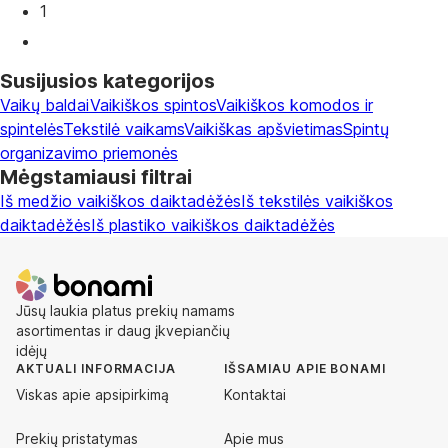
1
Susijusios kategorijos
Vaikų baldai
Vaikiškos spintos
Vaikiškos komodos ir
spintelės
Tekstilė vaikams
Vaikiškas apšvietimas
Spintų
organizavimo priemonės
Mėgstamiausi filtrai
Iš medžio vaikiškos daiktadėžės
Iš tekstilės vaikiškos
daiktadėžės
Iš plastiko vaikiškos daiktadėžės
Jūsų laukia platus prekių namams
asortimentas ir daug įkvepiančių
idėjų
AKTUALI INFORMACIJA
IŠSAMIAU APIE BONAMI
Viskas apie apsipirkimą
Kontaktai
Prekių pristatymas
Apie mus