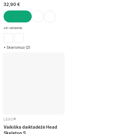
32,90 €
Į KREPŠELĮ
kiti variantai
+ Skersmuo (2)
LEGO®
Vaikiška daiktadėžė Head
Skeleton S