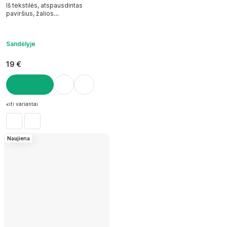
Iš tekstilės, atspausdintas
paviršius, žalios
spalvos/kreminės spalvos, ø
26x40 cm
Sandėlyje
19 €
Į KREPŠELĮ
kiti variantai
Naujiena