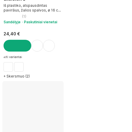
Iš plastiko, atspausdintas
paviršius, žalios spalvos, ø 16 cm,
aukštis 19 cm
(
1
)
Sandėlyje
Paskutiniai vienetai
24,40 €
Į KREPŠELĮ
kiti variantai
+ Skersmuo (2)