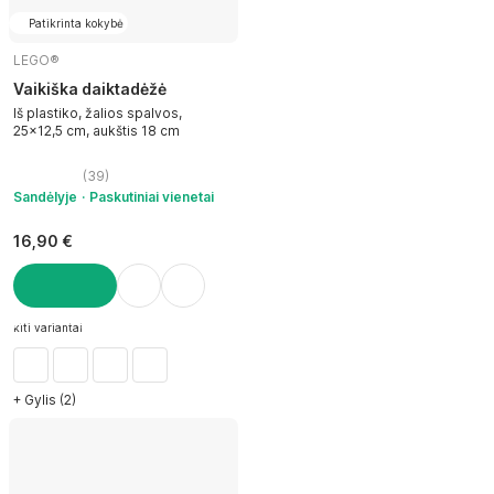
Patikrinta kokybė
LEGO®
Vaikiška daiktadėžė
Iš plastiko, žalios spalvos,
25x12,5 cm, aukštis 18 cm
(
39
)
Sandėlyje
Paskutiniai vienetai
16,90 €
Į KREPŠELĮ
kiti variantai
+ Gylis (2)