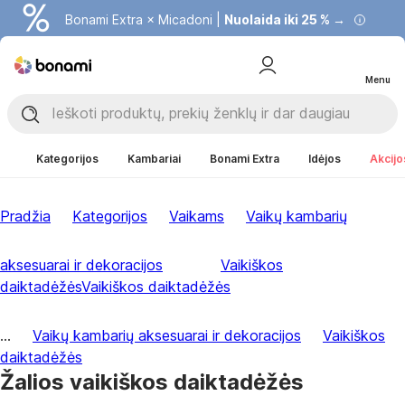
Bonami Extra × Micadoni |
Nuolaida iki 25 % →
Menu
Kategorijos
Kambariai
Bonami Extra
Idėjos
Akcijo
Pradžia
Kategorijos
Vaikams
Vaikų kambarių
aksesuarai ir dekoracijos
Vaikiškos
daiktadėžės
Vaikiškos daiktadėžės
...
Vaikų kambarių aksesuarai ir dekoracijos
Vaikiškos
daiktadėžės
Žalios vaikiškos daiktadėžės