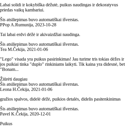
Labai solidi ir kokybiška dėžutė, puikus naudingas ir dekoratyvus
priedas vaikų kambariui.
Šis atsiliepimas buvo automatiškai išverstas.
P
Pop A.
Rumunija
,
2023‑10‑28
Tai labai erdvi dėžė ir akivaizdžiai naudinga.
Šis atsiliepimas buvo automatiškai išverstas.
Tea M.
Čekija
,
2021‑01‑06
"Lego" visada yra puikus pasirinkimas! Jau turime tris tokias dėžes ir
jos puikiai tinka "duplo" rinkiniams laikyti. Tik kaina yra didesnė, bet
"Bonam...
Žiūrėti daugiau
Šis atsiliepimas buvo automatiškai išverstas.
Leona H.
Čekija
,
2021‑01‑06
gražios spalvos, didelė dėžė, puikios detalės, didelis pasitenkinimas
Šis atsiliepimas buvo automatiškai išverstas.
Pavel K.
Čekija
,
2020‑12‑01
Puikus