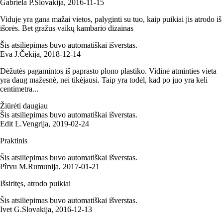
Gabriela P.
Slovakija
,
2016‑11‑15
Viduje yra gana mažai vietos, palyginti su tuo, kaip puikiai jis atrodo iš
išorės. Bet gražus vaikų kambario dizainas
Šis atsiliepimas buvo automatiškai išverstas.
Eva J.
Čekija
,
2018‑12‑14
Dėžutės pagamintos iš paprasto plono plastiko. Vidinė atminties vieta
yra daug mažesnė, nei tikėjausi. Taip yra todėl, kad po juo yra keli
centimetra...
Žiūrėti daugiau
Šis atsiliepimas buvo automatiškai išverstas.
Edit L.
Vengrija
,
2019‑02‑24
Praktinis
Šis atsiliepimas buvo automatiškai išverstas.
Pîrvu M.
Rumunija
,
2017‑01‑21
Išsiritęs, atrodo puikiai
Šis atsiliepimas buvo automatiškai išverstas.
Ivet G.
Slovakija
,
2016‑12‑13