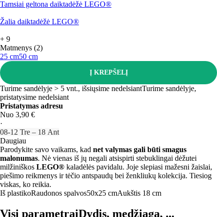
Tamsiai geltona daiktadėžė LEGO®
Žalia daiktadėžė LEGO®
+
9
Matmenys (2)
25 cm
50 cm
Į KREPŠELĮ
Turime sandėlyje > 5 vnt., išsiųsime nedelsiant
Turime sandėlyje,
pristatysime nedelsiant
Pristatymas adresu
Nuo 3,90 €
·
08‑12 Tre – 18 Ant
Daugiau
Parodykite savo vaikams, kad
net valymas gali būti smagus
malonumas
. Nė vienas iš jų negali atsispirti stebuklingai dėžutei
milžiniškos
LEGO®
kaladėlės pavidalu. Joje slepiasi mažesni žaislai,
piešimo reikmenys ir tėčio antspaudų bei ženkliukų kolekcija. Tiesiog
viskas, ko reikia.
Iš plastiko
Raudonos spalvos
50x25 cm
Aukštis 18 cm
Visi parametrai
Dydis, medžiaga, ...