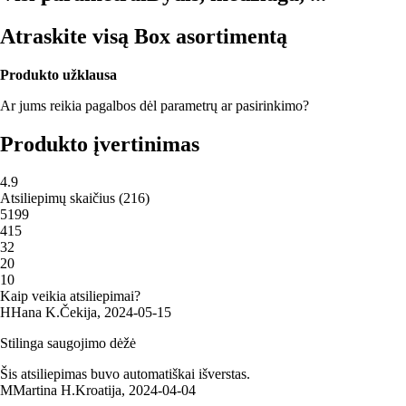
Atraskite visą Box asortimentą
Produkto užklausa
Ar jums reikia pagalbos dėl parametrų ar pasirinkimo?
Produkto įvertinimas
4.9
Atsiliepimų skaičius
(
216
)
5
199
4
15
3
2
2
0
1
0
Kaip veikia atsiliepimai?
H
Hana K.
Čekija
,
2024‑05‑15
Stilinga saugojimo dėžė
Šis atsiliepimas buvo automatiškai išverstas.
M
Martina H.
Kroatija
,
2024‑04‑04