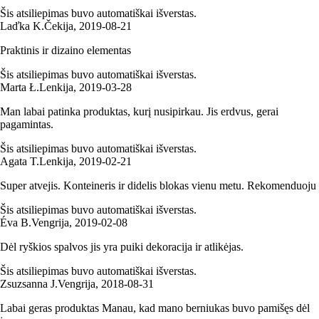
Šis atsiliepimas buvo automatiškai išverstas.
Laďka K.
Čekija
,
2019‑08‑21
Praktinis ir dizaino elementas
Šis atsiliepimas buvo automatiškai išverstas.
Marta Ł.
Lenkija
,
2019‑03‑28
Man labai patinka produktas, kurį nusipirkau. Jis erdvus, gerai
pagamintas.
Šis atsiliepimas buvo automatiškai išverstas.
Agata T.
Lenkija
,
2019‑02‑21
Super atvejis. Konteineris ir didelis blokas vienu metu. Rekomenduoju
Šis atsiliepimas buvo automatiškai išverstas.
Éva B.
Vengrija
,
2019‑02‑08
Dėl ryškios spalvos jis yra puiki dekoracija ir atlikėjas.
Šis atsiliepimas buvo automatiškai išverstas.
Zsuzsanna J.
Vengrija
,
2018‑08‑31
Labai geras produktas Manau, kad mano berniukas buvo pamišęs dėl