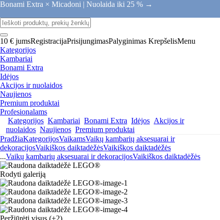
Bonami Extra × Micadoni |
Nuolaida iki 25 % →
10 € jums
Registracija
Prisijungimas
Palyginimas
Krepšelis
Menu
Kategorijos
Kambariai
Bonami Extra
Idėjos
Akcijos ir nuolaidos
Naujienos
Premium produktai
Profesionalams
Kategorijos
Kambariai
Bonami Extra
Idėjos
Akcijos ir
nuolaidos
Naujienos
Premium produktai
Pradžia
Kategorijos
Vaikams
Vaikų kambarių aksesuarai ir
dekoracijos
Vaikiškos daiktadėžės
Vaikiškos daiktadėžės
...
Vaikų kambarių aksesuarai ir dekoracijos
Vaikiškos daiktadėžės
Rodyti galeriją
Peržiūrėti visus
(+2)