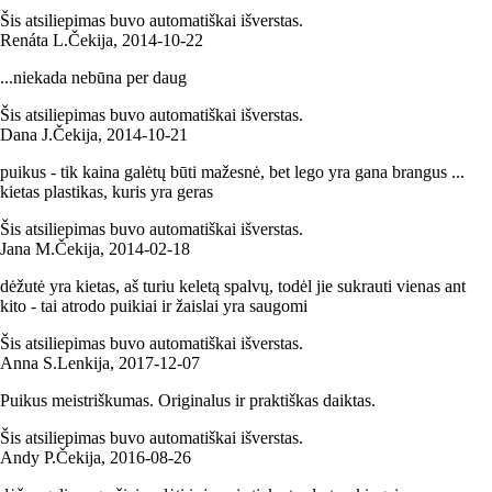
Šis atsiliepimas buvo automatiškai išverstas.
Renáta L.
Čekija
,
2014‑10‑22
...niekada nebūna per daug
Šis atsiliepimas buvo automatiškai išverstas.
Dana J.
Čekija
,
2014‑10‑21
puikus - tik kaina galėtų būti mažesnė, bet lego yra gana brangus ...
kietas plastikas, kuris yra geras
Šis atsiliepimas buvo automatiškai išverstas.
Jana M.
Čekija
,
2014‑02‑18
dėžutė yra kietas, aš turiu keletą spalvų, todėl jie sukrauti vienas ant
kito - tai atrodo puikiai ir žaislai yra saugomi
Šis atsiliepimas buvo automatiškai išverstas.
Anna S.
Lenkija
,
2017‑12‑07
Puikus meistriškumas. Originalus ir praktiškas daiktas.
Šis atsiliepimas buvo automatiškai išverstas.
Andy P.
Čekija
,
2016‑08‑26