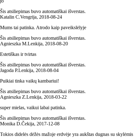
jo
Šis atsiliepimas buvo automatiškai išverstas.
Katalin C.
Vengrija
,
2018‑08‑24
Mums tai patinka. Atrodo kaip paveikslėlyje
Šis atsiliepimas buvo automatiškai išverstas.
Agnieszka M.
Lenkija
,
2018‑08‑20
Estetiškas ir tvirtas
Šis atsiliepimas buvo automatiškai išverstas.
Jagoda P.
Lenkija
,
2018‑08‑04
Puikiai tinka vaikų kambariui!
Šis atsiliepimas buvo automatiškai išverstas.
Agnieszka Z.
Lenkija
,
2018‑03‑22
super mielas, vaikui labai patinka.
Šis atsiliepimas buvo automatiškai išverstas.
Monika D.
Čekija
,
2017‑12‑08
Tokios didelės dėžės mažoje erdvėje yra aukštas dugnas su skylėmis