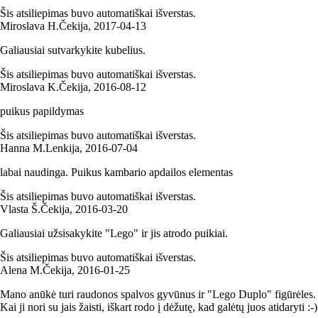
Šis atsiliepimas buvo automatiškai išverstas.
Miroslava H.
Čekija
,
2017‑04‑13
Galiausiai sutvarkykite kubelius.
Šis atsiliepimas buvo automatiškai išverstas.
Miroslava K.
Čekija
,
2016‑08‑12
puikus papildymas
Šis atsiliepimas buvo automatiškai išverstas.
Hanna M.
Lenkija
,
2016‑07‑04
labai naudinga. Puikus kambario apdailos elementas
Šis atsiliepimas buvo automatiškai išverstas.
Vlasta Š.
Čekija
,
2016‑03‑20
Galiausiai užsisakykite "Lego" ir jis atrodo puikiai.
Šis atsiliepimas buvo automatiškai išverstas.
Alena M.
Čekija
,
2016‑01‑25
Mano anūkė turi raudonos spalvos gyvūnus ir "Lego Duplo" figūrėles.
Kai ji nori su jais žaisti, iškart rodo į dėžutę, kad galėtų juos atidaryti :-)