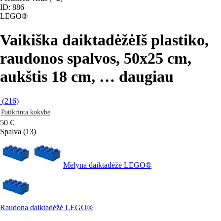
ID: 886
LEGO®
Vaikiška daiktadėžė
Iš plastiko,
raudonos spalvos, 50x25 cm,
aukštis 18 cm
, …
daugiau
(
216
)
Patikrinta kokybė
50 €
Spalva (13)
Mėlyna daiktadėžė LEGO®
Raudona daiktadėžė LEGO®