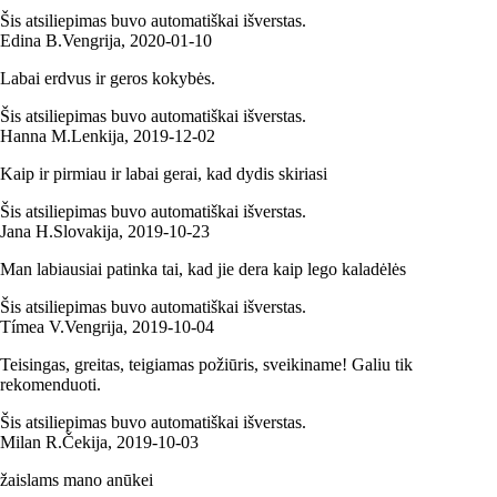
Šis atsiliepimas buvo automatiškai išverstas.
Edina B.
Vengrija
,
2020‑01‑10
Labai erdvus ir geros kokybės.
Šis atsiliepimas buvo automatiškai išverstas.
Hanna M.
Lenkija
,
2019‑12‑02
Kaip ir pirmiau ir labai gerai, kad dydis skiriasi
Šis atsiliepimas buvo automatiškai išverstas.
Jana H.
Slovakija
,
2019‑10‑23
Man labiausiai patinka tai, kad jie dera kaip lego kaladėlės
Šis atsiliepimas buvo automatiškai išverstas.
Tímea V.
Vengrija
,
2019‑10‑04
Teisingas, greitas, teigiamas požiūris, sveikiname! Galiu tik
rekomenduoti.
Šis atsiliepimas buvo automatiškai išverstas.
Milan R.
Čekija
,
2019‑10‑03
žaislams mano anūkei