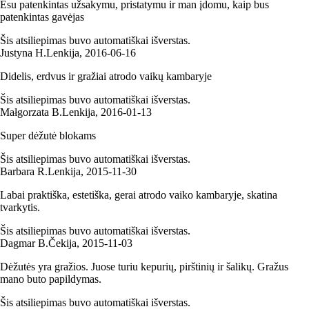
Esu patenkintas užsakymu, pristatymu ir man įdomu, kaip bus
patenkintas gavėjas
Šis atsiliepimas buvo automatiškai išverstas.
Justyna H.
Lenkija
,
2016‑06‑16
Didelis, erdvus ir gražiai atrodo vaikų kambaryje
Šis atsiliepimas buvo automatiškai išverstas.
Małgorzata B.
Lenkija
,
2016‑01‑13
Super dėžutė blokams
Šis atsiliepimas buvo automatiškai išverstas.
Barbara R.
Lenkija
,
2015‑11‑30
Labai praktiška, estetiška, gerai atrodo vaiko kambaryje, skatina
tvarkytis.
Šis atsiliepimas buvo automatiškai išverstas.
Dagmar B.
Čekija
,
2015‑11‑03
Dėžutės yra gražios. Juose turiu kepurių, pirštinių ir šalikų. Gražus
mano buto papildymas.
Šis atsiliepimas buvo automatiškai išverstas.