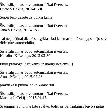
Šis atsiliepimas buvo automatiškai išverstas.
Lucie Š.
Čekija
,
2016‑01‑16
Super lego dėžutė už puikią kainą.
Šis atsiliepimas buvo automatiškai išverstas.
Jana Š.
Čekija
,
2015‑12‑25
Tai neįtikėtinai didelė saugykla - kol kas mano anūkas į ją sudėjo savo
didesnius automobilius.
Šis atsiliepimas buvo automatiškai išverstas.
Karolina K.
Lenkija
,
2015‑05‑30
Puiki pramoga ir vaikams, ir suaugusiesiems! ;)
Šis atsiliepimas buvo automatiškai išverstas.
Anna P.
Čekija
,
2015‑03‑26
praktiška ir puikiai tinka kambariui
Šis atsiliepimas buvo automatiškai išverstas.
Martina L.
Čekija
,
2015‑01‑15
Šį gaminį jau turime kitų spalvų, todėl šis pasirinkimas buvo saugus.