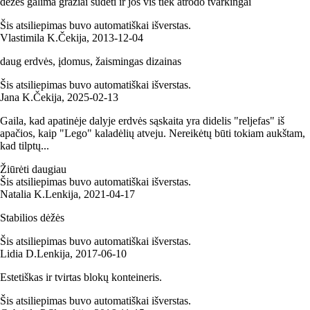
dėžes galima gražiai sudėti ir jos vis tiek atrodo tvarkingai
Šis atsiliepimas buvo automatiškai išverstas.
Vlastimila K.
Čekija
,
2013‑12‑04
daug erdvės, įdomus, žaismingas dizainas
Šis atsiliepimas buvo automatiškai išverstas.
Jana K.
Čekija
,
2025‑02‑13
Gaila, kad apatinėje dalyje erdvės sąskaita yra didelis "reljefas" iš
apačios, kaip "Lego" kaladėlių atveju. Nereikėtų būti tokiam aukštam,
kad tilptų...
Žiūrėti daugiau
Šis atsiliepimas buvo automatiškai išverstas.
Natalia K.
Lenkija
,
2021‑04‑17
Stabilios dėžės
Šis atsiliepimas buvo automatiškai išverstas.
Lidia D.
Lenkija
,
2017‑06‑10
Estetiškas ir tvirtas blokų konteineris.
Šis atsiliepimas buvo automatiškai išverstas.