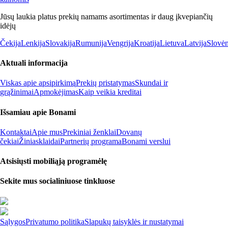
Jūsų laukia platus prekių namams asortimentas ir daug įkvepiančių
idėjų
Čekija
Lenkija
Slovakija
Rumunija
Vengrija
Kroatija
Lietuva
Latvija
Slovėn
Aktuali informacija
Viskas apie apsipirkimą
Prekių pristatymas
Skundai ir
grąžinimai
Apmokėjimas
Kaip veikia kreditai
Išsamiau apie Bonami
Kontaktai
Apie mus
Prekiniai ženklai
Dovanų
čekiai
Žiniasklaidai
Partnerių programa
Bonami verslui
Atsisiųsti mobiliąją programėlę
Sekite mus socialiniuose tinkluose
Sąlygos
Privatumo politika
Slapukų taisyklės ir nustatymai