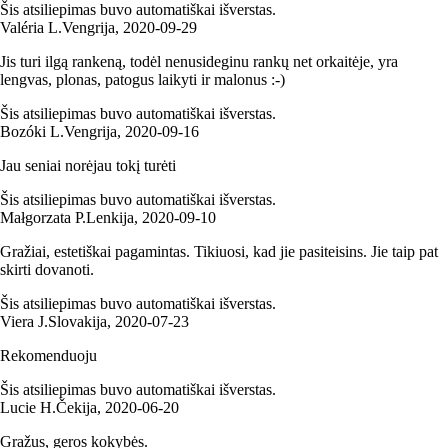
Šis atsiliepimas buvo automatiškai išverstas.
Valéria L.
Vengrija
,
2020‑09‑29
Jis turi ilgą rankeną, todėl nenusideginu rankų net orkaitėje, yra
lengvas, plonas, patogus laikyti ir malonus :-)
Šis atsiliepimas buvo automatiškai išverstas.
Bozóki L.
Vengrija
,
2020‑09‑16
Jau seniai norėjau tokį turėti
Šis atsiliepimas buvo automatiškai išverstas.
Małgorzata P.
Lenkija
,
2020‑09‑10
Gražiai, estetiškai pagamintas. Tikiuosi, kad jie pasiteisins. Jie taip pat
skirti dovanoti.
Šis atsiliepimas buvo automatiškai išverstas.
Viera J.
Slovakija
,
2020‑07‑23
Rekomenduoju
Šis atsiliepimas buvo automatiškai išverstas.
Lucie H.
Čekija
,
2020‑06‑20
Gražus, geros kokybės.