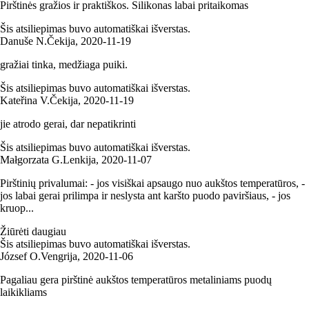
Pirštinės gražios ir praktiškos. Silikonas labai pritaikomas
Šis atsiliepimas buvo automatiškai išverstas.
Danuše N.
Čekija
,
2020‑11‑19
gražiai tinka, medžiaga puiki.
Šis atsiliepimas buvo automatiškai išverstas.
Kateřina V.
Čekija
,
2020‑11‑19
jie atrodo gerai, dar nepatikrinti
Šis atsiliepimas buvo automatiškai išverstas.
Małgorzata G.
Lenkija
,
2020‑11‑07
Pirštinių privalumai: - jos visiškai apsaugo nuo aukštos temperatūros, -
jos labai gerai prilimpa ir neslysta ant karšto puodo paviršiaus, - jos
kruop...
Žiūrėti daugiau
Šis atsiliepimas buvo automatiškai išverstas.
József O.
Vengrija
,
2020‑11‑06
Pagaliau gera pirštinė aukštos temperatūros metaliniams puodų
laikikliams