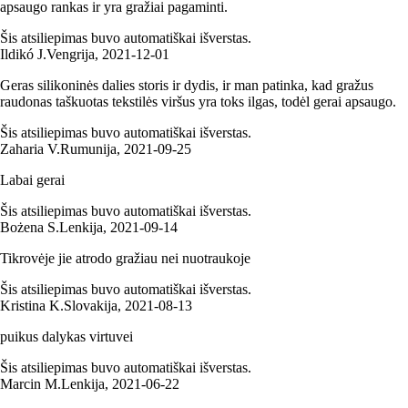
apsaugo rankas ir yra gražiai pagaminti.
Šis atsiliepimas buvo automatiškai išverstas.
Ildikó J.
Vengrija
,
2021‑12‑01
Geras silikoninės dalies storis ir dydis, ir man patinka, kad gražus
raudonas taškuotas tekstilės viršus yra toks ilgas, todėl gerai apsaugo.
Šis atsiliepimas buvo automatiškai išverstas.
Zaharia V.
Rumunija
,
2021‑09‑25
Labai gerai
Šis atsiliepimas buvo automatiškai išverstas.
Bożena S.
Lenkija
,
2021‑09‑14
Tikrovėje jie atrodo gražiau nei nuotraukoje
Šis atsiliepimas buvo automatiškai išverstas.
Kristina K.
Slovakija
,
2021‑08‑13
puikus dalykas virtuvei
Šis atsiliepimas buvo automatiškai išverstas.
Marcin M.
Lenkija
,
2021‑06‑22