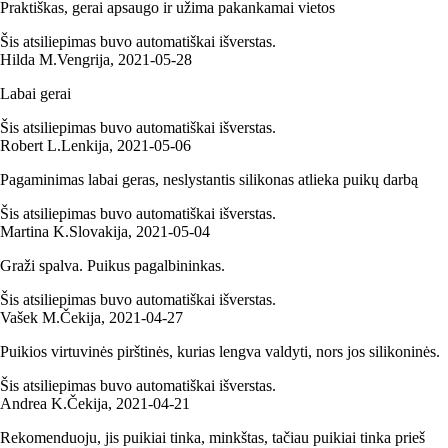
Praktiškas, gerai apsaugo ir užima pakankamai vietos
Šis atsiliepimas buvo automatiškai išverstas.
Hilda M.
Vengrija
,
2021‑05‑28
Labai gerai
Šis atsiliepimas buvo automatiškai išverstas.
Robert L.
Lenkija
,
2021‑05‑06
Pagaminimas labai geras, neslystantis silikonas atlieka puikų darbą
Šis atsiliepimas buvo automatiškai išverstas.
Martina K.
Slovakija
,
2021‑05‑04
Graži spalva. Puikus pagalbininkas.
Šis atsiliepimas buvo automatiškai išverstas.
Vašek M.
Čekija
,
2021‑04‑27
Puikios virtuvinės pirštinės, kurias lengva valdyti, nors jos silikoninės.
Šis atsiliepimas buvo automatiškai išverstas.
Andrea K.
Čekija
,
2021‑04‑21
Rekomenduoju, jis puikiai tinka, minkštas, tačiau puikiai tinka prieš