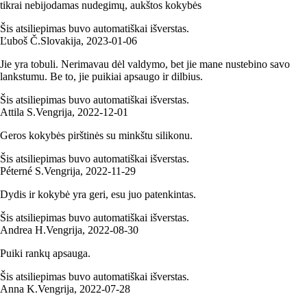
tikrai nebijodamas nudegimų, aukštos kokybės
Šis atsiliepimas buvo automatiškai išverstas.
Ľuboš Č.
Slovakija
,
2023‑01‑06
Jie yra tobuli. Nerimavau dėl valdymo, bet jie mane nustebino savo
lankstumu. Be to, jie puikiai apsaugo ir dilbius.
Šis atsiliepimas buvo automatiškai išverstas.
Attila S.
Vengrija
,
2022‑12‑01
Geros kokybės pirštinės su minkštu silikonu.
Šis atsiliepimas buvo automatiškai išverstas.
Péterné S.
Vengrija
,
2022‑11‑29
Dydis ir kokybė yra geri, esu juo patenkintas.
Šis atsiliepimas buvo automatiškai išverstas.
Andrea H.
Vengrija
,
2022‑08‑30
Puiki rankų apsauga.
Šis atsiliepimas buvo automatiškai išverstas.
Anna K.
Vengrija
,
2022‑07‑28