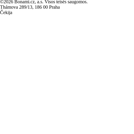
©2026 Bonami.cz, a.s. Visos teisės saugomos.
Thámova 289/13, 186 00 Praha
Čekija