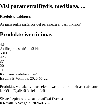
Visi parametrai
Dydis, medžiaga, ...
Produkto užklausa
Ar jums reikia pagalbos dėl parametrų ar pasirinkimo?
Produkto įvertinimas
4.8
Atsiliepimų skaičius
(
344
)
5
311
4
25
3
7
2
0
1
1
Kaip veikia atsiliepimai?
E
Edina B.
Vengrija
,
2026‑05‑22
Produktas yra labai gražus, efektingas. Jis atrodo tvirtas ir atsparus
karščiui. Dydis šiek tiek didelis.
Šis atsiliepimas buvo automatiškai išverstas.
K
Katalin S.
Vengrija
,
2026‑02‑14