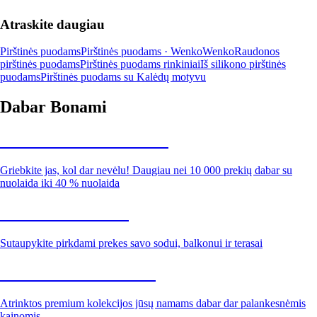
Atraskite daugiau
Pirštinės puodams
Pirštinės puodams · Wenko
Wenko
Raudonos
pirštinės puodams
Pirštinės puodams rinkiniai
Iš silikono pirštinės
puodams
Pirštinės puodams su Kalėdų motyvu
Dabar Bonami
Summer Sale iki -40 %
Griebkite jas, kol dar nevėlu! Daugiau nei 10 000 prekių dabar su
nuolaida iki 40 % nuolaida
Sodas su nuolaida
Sutaupykite pirkdami prekes savo sodui, balkonui ir terasai
Premium su nuolaida
Atrinktos premium kolekcijos jūsų namams dabar dar palankesnėmis
kainomis