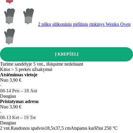
2 pilkų silikoninių pirštinių rinkinys Wenko Oven
Į KREPŠELĮ
Turime sandėlyje 5 vnt., išsiųsime nedelsiant
Kitos > 5 prekės užsakymui
Atsiėmimas vietoje
Nuo 3,90 €
·
08‑14 Pen – 18 Ant
Daugiau
Pristatymas adresu
Nuo 3,90 €
·
08‑13 Ket – 19 Tre
Daugiau
2 vnt.
Raudonos spalvos
18,5x37,5 cm
Atsparus karščiui 250 °C