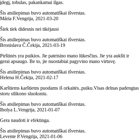
įdegį, tobulas, pakankamai ilgas.
Šis atsiliepimas buvo automatiškai išverstas.
Mária F.
Vengrija
,
2021‑03‑20
Šiek tiek didesnis nei tikėjausi
Šis atsiliepimas buvo automatiškai išverstas.
Bronislava Č.
Čekija
,
2021‑03‑19
Pirštinės yra puikios. Jie pateisino mano lūkesčius. Jie yra aukšti ir
gerai apsaugo. Be to, jie nuostabiai pagyvino mano virtuvę.
Šis atsiliepimas buvo automatiškai išverstas.
Helena H.
Čekija
,
2021‑02‑17
Karštiems karštiems puodams iš orkaitės..puiku.Visas delnas padengtas
storu silikono sluoksniu.
Šis atsiliepimas buvo automatiškai išverstas.
Ibolya L.
Vengrija
,
2021‑01‑07
Gera naudoti ir efektinga.
Šis atsiliepimas buvo automatiškai išverstas.
Levente P.
Vengrija
,
2021‑01‑06