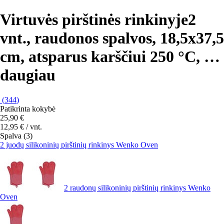
Virtuvės pirštinės rinkinyje
2
vnt., raudonos spalvos, 18,5x37,5
cm, atsparus karščiui 250 °C
, …
daugiau
(
344
)
Patikrinta kokybė
25,90 €
12,95 € / vnt.
Spalva (3)
2 juodų silikoninių pirštinių rinkinys Wenko Oven
2 raudonų silikoninių pirštinių rinkinys Wenko
Oven