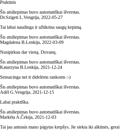
Praktinis
Šis atsiliepimas buvo automatiškai išverstas.
Dr.Szigeti L.
Vengrija
,
2022‑05‑27
Tai labai naudinga ir užtikrina saugų kepimą.
Šis atsiliepimas buvo automatiškai išverstas.
Magdalena B.
Lenkija
,
2022‑03‑09
Nusipirkau dar vieną. Dovanų.
Šis atsiliepimas buvo automatiškai išverstas.
Katarzyna B.
Lenkija
,
2021‑12‑24
Sensacinga net ir didelėms rankoms :-)
Šis atsiliepimas buvo automatiškai išverstas.
Adél G.
Vengrija
,
2021‑12‑15
Labai praktiška.
Šis atsiliepimas buvo automatiškai išverstas.
Markéta A.
Čekija
,
2021‑12‑03
Tai jau antrasis mano įsigytas krepšys. Jie siekia iki alkūnės, gerai