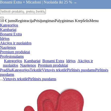
Bonami Extra × Micadoni |
Nuolaida iki 25 % →
10 € jums
Registracija
Prisijungimas
Palyginimas
Krepšelis
Menu
Kategorijos
Kambariai
Bonami Extra
Idėjos
Akcijos ir nuolaidos
Naujienos
Premium produktai
Profesionalams
Kategorijos
Kambariai
Bonami Extra
Idėjos
Akcijos ir
nuolaidos
Naujienos
Premium produktai
Pradžia
Kategorijos
Tekstilė
Virtuvės tekstilė
Pirštinės puodams
Pirštinės
puodams
...
Virtuvės tekstilė
Pirštinės puodams