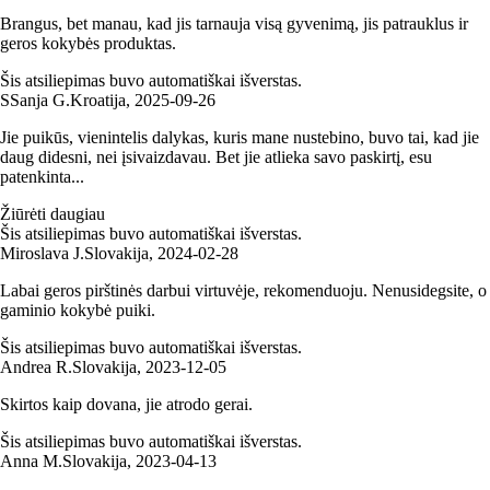
Brangus, bet manau, kad jis tarnauja visą gyvenimą, jis patrauklus ir
geros kokybės produktas.
Šis atsiliepimas buvo automatiškai išverstas.
S
Sanja G.
Kroatija
,
2025‑09‑26
Jie puikūs, vienintelis dalykas, kuris mane nustebino, buvo tai, kad jie
daug didesni, nei įsivaizdavau. Bet jie atlieka savo paskirtį, esu
patenkinta...
Žiūrėti daugiau
Šis atsiliepimas buvo automatiškai išverstas.
Miroslava J.
Slovakija
,
2024‑02‑28
Labai geros pirštinės darbui virtuvėje, rekomenduoju. Nenusidegsite, o
gaminio kokybė puiki.
Šis atsiliepimas buvo automatiškai išverstas.
Andrea R.
Slovakija
,
2023‑12‑05
Skirtos kaip dovana, jie atrodo gerai.
Šis atsiliepimas buvo automatiškai išverstas.
Anna M.
Slovakija
,
2023‑04‑13