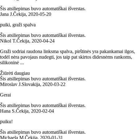
Šis atsiliepimas buvo automatiškai išverstas.
Jana J.
Čekija
,
2020‑05‑20
puiki, graži spalva
Šis atsiliepimas buvo automatiškai išverstas.
Nikol T.
Čekija
,
2020‑04‑24
Graži sodriai raudona linksma spalva, pirštinės yra pakankamai ilgos,
todėl nėra pavojaus nudegti, jos taip pat skirtos didesnėms rankoms,
silikoninė ...
Žiūrėti daugiau
Šis atsiliepimas buvo automatiškai išverstas.
Miroslav J.
Slovakija
,
2020‑03‑22
Gerai
Šis atsiliepimas buvo automatiškai išverstas.
Hana S.
Čekija
,
2020‑02‑04
puiku!
Šis atsiliepimas buvo automatiškai išverstas.
Michaela M.
Čekija
,
2020‑01‑31