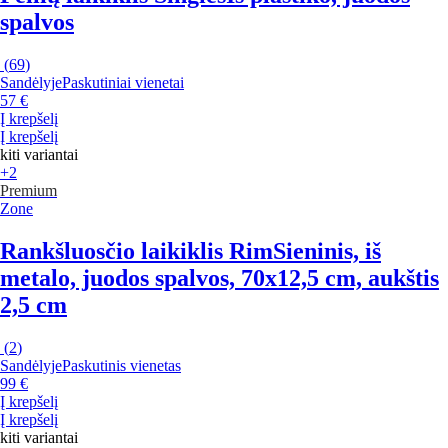
spalvos
(
69
)
Sandėlyje
Paskutiniai vienetai
57 €
Į krepšelį
Į krepšelį
kiti variantai
+2
Premium
Zone
Rankšluosčio laikiklis Rim
Sieninis, iš
metalo, juodos spalvos, 70x12,5 cm, aukštis
2,5 cm
(
2
)
Sandėlyje
Paskutinis vienetas
99 €
Į krepšelį
Į krepšelį
kiti variantai