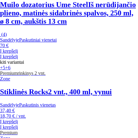
Muilo dozatorius Ume Steel
Iš nerūdijančio
plieno, matinės sidabrinės spalvos, 250 ml,
ø 8 cm, aukštis 13 cm
(
4
)
Sandėlyje
Paskutiniai vienetai
70 €
Į krepšelį
Į krepšelį
kiti variantai
+5
+6
Premium
rinkinys 2 vnt.
Zone
Stiklinės Rocks
2 vnt., 400 ml, vynui
Sandėlyje
Paskutinis vienetas
37,40 €
18,70 € / vnt.
Į krepšelį
Į krepšelį
Premium