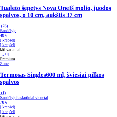
Tualeto šepetys Nova One
Iš molio, juodos
spalvos, ø 10 cm, aukštis 37 cm
(
76
)
Sandėlyje
49 €
Į krepšelį
Į krepšelį
kiti variantai
+3
+4
Premium
Zone
Termosas Singles
600 ml, šviesiai pilkos
spalvos
(
1
)
Sandėlyje
Paskutiniai vienetai
78 €
Į krepšelį
Į krepšelį
kiti variantai