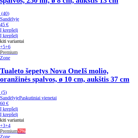
spalvos, 250 ml, ø 8 cm, aukštis 13 cm
(
40
)
Sandėlyje
45 €
Į krepšelį
Į krepšelį
kiti variantai
+5
+6
Premium
Zone
Tualeto šepetys Nova One
Iš molio,
oranžinės spalvos, ø 10 cm, aukštis 37 cm
(
5
)
Sandėlyje
Paskutiniai vienetai
60 €
Į krepšelį
Į krepšelį
kiti variantai
+3
+4
Premium
-7%
Zone