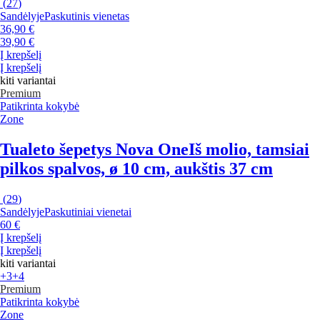
(
27
)
Sandėlyje
Paskutinis vienetas
36,90 €
39,90 €
Į krepšelį
Į krepšelį
kiti variantai
Premium
Patikrinta kokybė
Zone
Tualeto šepetys Nova One
Iš molio, tamsiai
pilkos spalvos, ø 10 cm, aukštis 37 cm
(
29
)
Sandėlyje
Paskutiniai vienetai
60 €
Į krepšelį
Į krepšelį
kiti variantai
+3
+4
Premium
Patikrinta kokybė
Zone