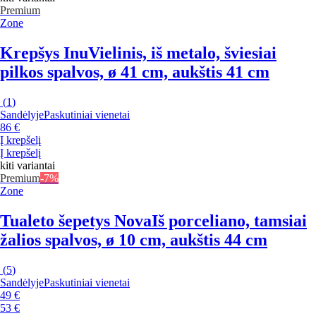
Premium
Zone
Krepšys Inu
Vielinis, iš metalo, šviesiai
pilkos spalvos, ø 41 cm, aukštis 41 cm
(
1
)
Sandėlyje
Paskutiniai vienetai
86 €
Į krepšelį
Į krepšelį
kiti variantai
Premium
-7%
Zone
Tualeto šepetys Nova
Iš porceliano, tamsiai
žalios spalvos, ø 10 cm, aukštis 44 cm
(
5
)
Sandėlyje
Paskutiniai vienetai
49 €
53 €