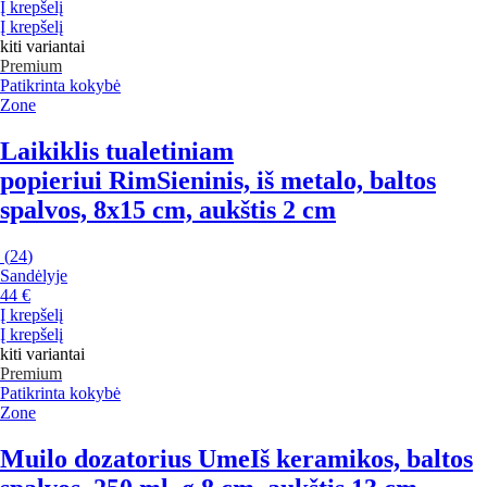
Į krepšelį
Į krepšelį
kiti variantai
Premium
Patikrinta kokybė
Zone
Laikiklis tualetiniam
popieriui Rim
Sieninis, iš metalo, baltos
spalvos, 8x15 cm, aukštis 2 cm
(
24
)
Sandėlyje
44 €
Į krepšelį
Į krepšelį
kiti variantai
Premium
Patikrinta kokybė
Zone
Muilo dozatorius Ume
Iš keramikos, baltos