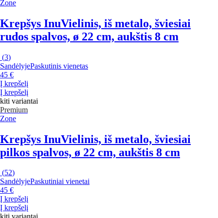
Zone
Krepšys Inu
Vielinis, iš metalo, šviesiai
rudos spalvos, ø 22 cm, aukštis 8 cm
(
3
)
Sandėlyje
Paskutinis vienetas
45 €
Į krepšelį
Į krepšelį
kiti variantai
Premium
Zone
Krepšys Inu
Vielinis, iš metalo, šviesiai
pilkos spalvos, ø 22 cm, aukštis 8 cm
(
52
)
Sandėlyje
Paskutiniai vienetai
45 €
Į krepšelį
Į krepšelį
kiti variantai