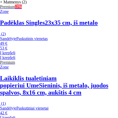
+ Matmenys (2)
Premium
-7%
Zone
Padėklas Singles
23x35 cm, iš metalo
(
2
)
Sandėlyje
Paskutinis vienetas
49 €
53 €
Į krepšelį
Į krepšelį
Premium
Zone
Laikiklis tualetiniam
popieriui Ume
Sieninis, iš metalo, juodos
spalvos, 8x16 cm, aukštis 4 cm
(
1
)
Sandėlyje
Paskutiniai vienetai
42 €
Į krepšelį