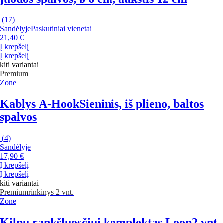
(
17
)
Sandėlyje
Paskutiniai vienetai
21,40 €
Į krepšelį
Į krepšelį
kiti variantai
Premium
Zone
Kablys A-Hook
Sieninis, iš plieno, baltos
spalvos
(
4
)
Sandėlyje
17,90 €
Į krepšelį
Į krepšelį
kiti variantai
Premium
rinkinys 2 vnt.
Zone
Kilpų rankšluosčiui komplektas Loop
2 vnt.,