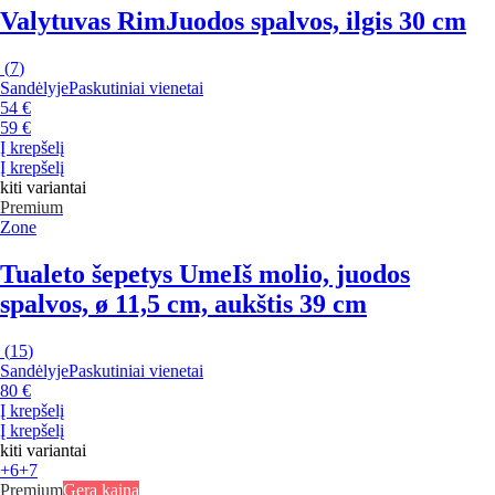
Valytuvas Rim
Juodos spalvos, ilgis 30 cm
(
7
)
Sandėlyje
Paskutiniai vienetai
54 €
59 €
Į krepšelį
Į krepšelį
kiti variantai
Premium
Zone
Tualeto šepetys Ume
Iš molio, juodos
spalvos, ø 11,5 cm, aukštis 39 cm
(
15
)
Sandėlyje
Paskutiniai vienetai
80 €
Į krepšelį
Į krepšelį
kiti variantai
+6
+7
Premium
Gera kaina