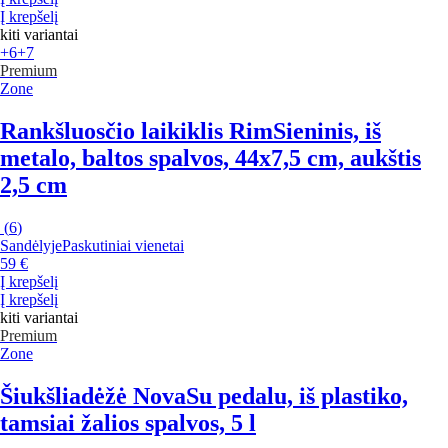
Į krepšelį
kiti variantai
+6
+7
Premium
Zone
Rankšluosčio laikiklis Rim
Sieninis, iš
metalo, baltos spalvos, 44x7,5 cm, aukštis
2,5 cm
(
6
)
Sandėlyje
Paskutiniai vienetai
59 €
Į krepšelį
Į krepšelį
kiti variantai
Premium
Zone
Šiukšliadėžė Nova
Su pedalu, iš plastiko,
tamsiai žalios spalvos, 5 l