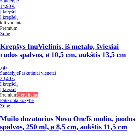
Sandėlyje
14,90 €
Į krepšelį
Į krepšelį
kiti variantai
Premium
Zone
Krepšys Inu
Vielinis, iš metalo, šviesiai
rudos spalvos, ø 10,5 cm, aukštis 13,5 cm
(
4
)
Sandėlyje
Paskutiniai vienetai
29,40 €
Į krepšelį
Į krepšelį
Premium
Gera kaina
Patikrinta kokybė
Zone
Muilo dozatorius Nova One
Iš molio, juodos
spalvos, 250 ml, ø 8,5 cm, aukštis 11,5 cm