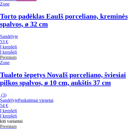
Zone
Torto padėklas Eau
Iš porceliano, kreminės
spalvos, ø 32 cm
Sandėlyje
53 €
Į krepšelį
Į krepšelį
Premium
Zone
Tualeto šepetys Nova
Iš porceliano, šviesiai
pilkos spalvos, ø 10 cm, aukštis 37 cm
(
3
)
Sandėlyje
Paskutiniai vienetai
54 €
Į krepšelį
Į krepšelį
kiti variantai
Premium