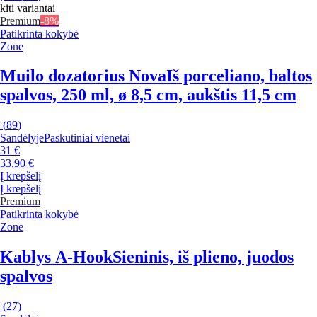
kiti variantai
Premium
-8%
Patikrinta kokybė
Zone
Muilo dozatorius Nova
Iš porceliano, baltos
spalvos, 250 ml, ø 8,5 cm, aukštis 11,5 cm
(
89
)
Sandėlyje
Paskutiniai vienetai
31 €
33,90 €
Į krepšelį
Į krepšelį
Premium
Patikrinta kokybė
Zone
Kablys A-Hook
Sieninis, iš plieno, juodos
spalvos
(
27
)