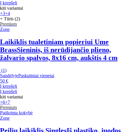
Į krepšelį
kiti variantai
+3
+4
+ Tūris (2)
Premium
Zone
Laikiklis tualetiniam popieriui Ume
Brass
Sieninis, iš nerūdijančio plieno,
žalvario spalvos, 8x16 cm, aukštis 4 cm
(
1
)
Sandėlyje
Paskutiniai vienetai
50 €
Į krepšelį
Į krepšelį
kiti variantai
+6
+7
Premium
Patikrinta kokybė
Zone
Peilių laikiklis Singles
Iš plastiko, juodos