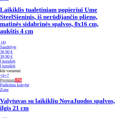
Laikiklis tualetiniam popieriui Ume
Steel
Sieninis, iš nerūdijančio plieno,
matinės sidabrinės spalvos, 8x16 cm,
aukštis 4 cm
(
4
)
Sandėlyje
36,90 €
39,90 €
Į krepšelį
Į krepšelį
kiti variantai
+6
+7
Premium
-7%
Patikrinta kokybė
Zone
Valytuvas su laikikliu Nova
Juodos spalvos,
ilgis 21 cm