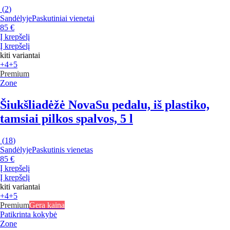
(
2
)
Sandėlyje
Paskutiniai vienetai
85 €
Į krepšelį
Į krepšelį
kiti variantai
+4
+5
Premium
Zone
Šiukšliadėžė Nova
Su pedalu, iš plastiko,
tamsiai pilkos spalvos, 5 l
(
18
)
Sandėlyje
Paskutinis vienetas
85 €
Į krepšelį
Į krepšelį
kiti variantai
+4
+5
Premium
Gera kaina
Patikrinta kokybė
Zone