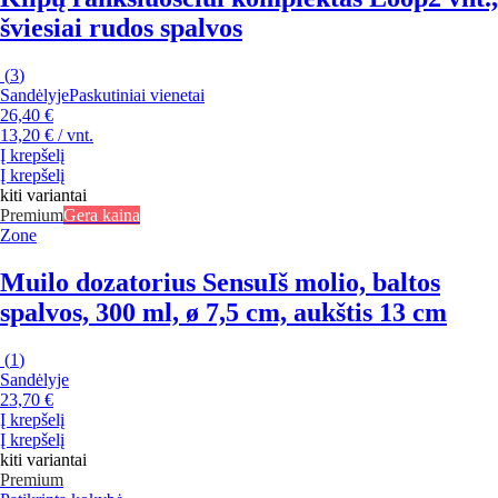
šviesiai rudos spalvos
(
3
)
Sandėlyje
Paskutiniai vienetai
26,40 €
13,20 € / vnt.
Į krepšelį
Į krepšelį
kiti variantai
Premium
Gera kaina
Zone
Muilo dozatorius Sensu
Iš molio, baltos
spalvos, 300 ml, ø 7,5 cm, aukštis 13 cm
(
1
)
Sandėlyje
23,70 €
Į krepšelį
Į krepšelį
kiti variantai
Premium