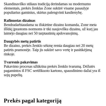
Skandinaviško stiliaus tradiciją derindamas su modernumo
elementais, prekės ženklas Zone sukūrė visame pasaulyje
populiarius gaminius, skirtus palengvinti kasdienybę.
Rafinuotas dizainas
Bendradarbiaudama su išskirtine dizaino komanda, Zone meta
iššūkį įprastoms normoms ir tiki naujovišku dizainu, už kurį jau
laimėjo daugiau nei 50 tarptautinių apdovanojimų.
Daugybės metų patirtis
Be dizaino, prekės ženklo sėkmę remia daugiau nei 20 metų
patirtis pramonėje. Taip jis sukūrė savo vertę ir pasitikėjimą
rinkoje.
Tvaresnis pakavimas
Pakavimo procesas užtikrina prekės ženklo tvarumą. Dėžutės
pagamintos iš FSC sertifikuoto kartono, spausdinimo dažai yra iš
sojų pupelių.
Prekės pagal kategoriją