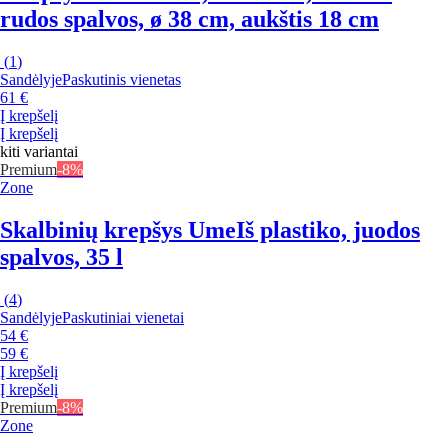
rudos spalvos, ø 38 cm, aukštis 18 cm
(
1
)
Sandėlyje
Paskutinis vienetas
61 €
Į krepšelį
Į krepšelį
kiti variantai
Premium
-8%
Zone
Skalbinių krepšys Ume
Iš plastiko, juodos
spalvos, 35 l
(
4
)
Sandėlyje
Paskutiniai vienetai
54 €
59 €
Į krepšelį
Į krepšelį
Premium
-8%
Zone