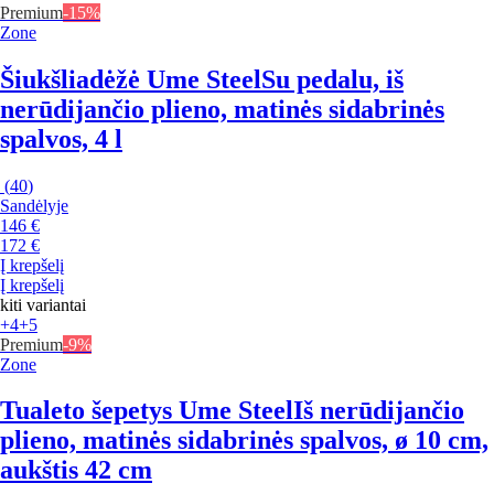
Premium
-15%
Zone
Šiukšliadėžė Ume Steel
Su pedalu, iš
nerūdijančio plieno, matinės sidabrinės
spalvos, 4 l
(
40
)
Sandėlyje
146 €
172 €
Į krepšelį
Į krepšelį
kiti variantai
+4
+5
Premium
-9%
Zone
Tualeto šepetys Ume Steel
Iš nerūdijančio
plieno, matinės sidabrinės spalvos, ø 10 cm,
aukštis 42 cm