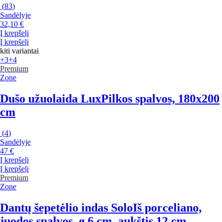
(
83
)
Sandėlyje
32,10 €
Į krepšelį
Į krepšelį
kiti variantai
+3
+4
Premium
Zone
Dušo užuolaida Lux
Pilkos spalvos, 180x200
cm
(
4
)
Sandėlyje
47 €
Į krepšelį
Į krepšelį
Premium
Zone
Dantų šepetėlio indas Solo
Iš porceliano,
juodos spalvos, ø 6 cm, aukštis 12 cm