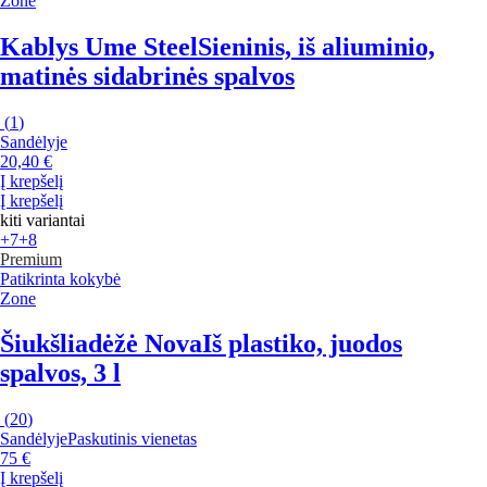
Zone
Kablys Ume Steel
Sieninis, iš aliuminio,
matinės sidabrinės spalvos
(
1
)
Sandėlyje
20,40 €
Į krepšelį
Į krepšelį
kiti variantai
+7
+8
Premium
Patikrinta kokybė
Zone
Šiukšliadėžė Nova
Iš plastiko, juodos
spalvos, 3 l
(
20
)
Sandėlyje
Paskutinis vienetas
75 €
Į krepšelį