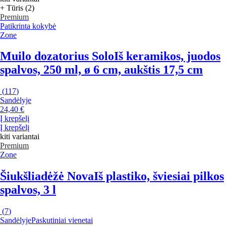
+ Tūris (2)
Premium
Patikrinta kokybė
Zone
Muilo dozatorius Solo
Iš keramikos, juodos
spalvos, 250 ml, ø 6 cm, aukštis 17,5 cm
(
117
)
Sandėlyje
24,40 €
Į krepšelį
Į krepšelį
kiti variantai
Premium
Zone
Šiukšliadėžė Nova
Iš plastiko, šviesiai pilkos
spalvos, 3 l
(
7
)
Sandėlyje
Paskutiniai vienetai