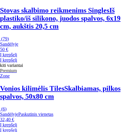
Stovas skalbimo reikmenims Singles
Iš
plastiko/iš silikono, juodos spalvos, 6x19
cm, aukštis 20,5 cm
(
79
)
Sandėlyje
50 €
Į krepšelį
Į krepšelį
kiti variantai
Premium
Zone
Vonios kilimėlis Tiles
Skalbiamas, pilkos
spalvos, 50x80 cm
(
6
)
Sandėlyje
Paskutinis vienetas
32,40 €
Į krepšelį
Į krepšelį