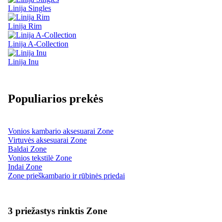
Linija Singles
Linija Rim
Linija A-Collection
Linija Inu
Populiarios prekės
Vonios kambario aksesuarai Zone
Virtuvės aksesuarai Zone
Baldai Zone
Vonios tekstilė Zone
Indai Zone
Zone prieškambario ir rūbinės priedai
3 priežastys rinktis Zone