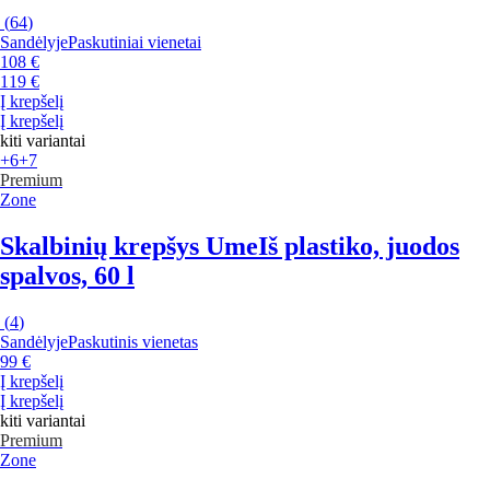
(
64
)
Sandėlyje
Paskutiniai vienetai
108 €
119 €
Į krepšelį
Į krepšelį
kiti variantai
+6
+7
Premium
Zone
Skalbinių krepšys Ume
Iš plastiko, juodos
spalvos, 60 l
(
4
)
Sandėlyje
Paskutinis vienetas
99 €
Į krepšelį
Į krepšelį
kiti variantai
Premium
Zone