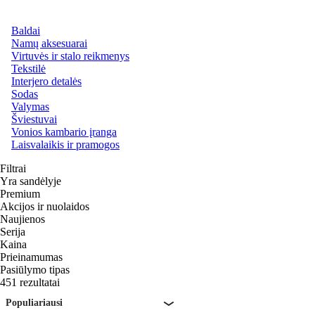
Baldai
Namų aksesuarai
Virtuvės ir stalo reikmenys
Tekstilė
Interjero detalės
Sodas
Valymas
Šviestuvai
Vonios kambario įranga
Laisvalaikis ir pramogos
Filtrai
Yra sandėlyje
Premium
Akcijos ir nuolaidos
Naujienos
Serija
Kaina
Prieinamumas
Pasiūlymo tipas
451 rezultatai
Populiariausi