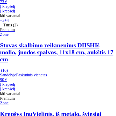
73 €
Į krepšelį
Į krepšelį
kiti variantai
+3
+4
+ Tūris (2)
Premium
Zone
Stovas skalbimo reikmenims DIISH
Iš
molio, juodos spalvos, 11x18 cm, aukštis 17
cm
(
10
)
Sandėlyje
Paskutinis vienetas
90 €
Į krepšelį
Į krepšelį
kiti variantai
Premium
Zone
Krepšys Inu
Vielinis, iš metalo, šviesiai