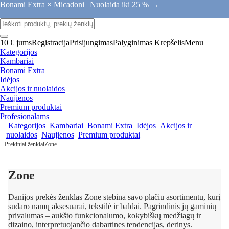
Bonami Extra × Micadoni |
Nuolaida iki 25 % →
10 € jums
Registracija
Prisijungimas
Palyginimas
Krepšelis
Menu
Kategorijos
Kambariai
Bonami Extra
Idėjos
Akcijos ir nuolaidos
Naujienos
Premium produktai
Profesionalams
Kategorijos
Kambariai
Bonami Extra
Idėjos
Akcijos ir
nuolaidos
Naujienos
Premium produktai
...
Prekiniai ženklai
Zone
Zone
Danijos prekės ženklas Zone stebina savo plačiu asortimentu, kurį
sudaro namų aksesuarai, tekstilė ir baldai. Pagrindinis jų gaminių
privalumas – aukšto funkcionalumo, kokybiškų medžiagų ir
dizaino, interpretuojančio dabartines tendencijas, derinys.