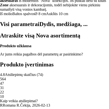
aksesuaras
iš modernios "Nova" kolekcijos. Jis puikiai dera su kitais
Zone
aksesuarais ir dekoracijomis, todėl nebijokite vienu pirkiniu
sumaišyti visą vonios kambarį.
Iš molio
Baltos spalvos
Ø 8 cm
Aukštis 10 cm
Visi parametrai
Dydis, medžiaga, ...
Atraskite visą Nova asortimentą
Produkto užklausa
Ar jums reikia pagalbos dėl parametrų ar pasirinkimo?
Produkto įvertinimas
4.8
Atsiliepimų skaičius
(
74
)
5
64
4
7
3
1
2
2
1
0
Kaip veikia atsiliepimai?
R
Romana R.
Čekija
,
2026‑02‑13