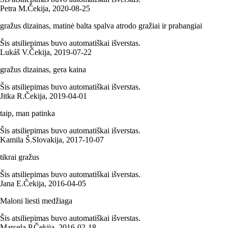
Petra M.
Čekija
,
2020‑08‑25
gražus dizainas, matinė balta spalva atrodo gražiai ir prabangiai
Šis atsiliepimas buvo automatiškai išverstas.
Lukáš V.
Čekija
,
2019‑07‑22
gražus dizainas, gera kaina
Šis atsiliepimas buvo automatiškai išverstas.
Jitka R.
Čekija
,
2019‑04‑01
taip, man patinka
Šis atsiliepimas buvo automatiškai išverstas.
Kamila Š.
Slovakija
,
2017‑10‑07
tikrai gražus
Šis atsiliepimas buvo automatiškai išverstas.
Jana E.
Čekija
,
2016‑04‑05
Maloni liesti medžiaga
Šis atsiliepimas buvo automatiškai išverstas.
Marcela P.
Čekija
,
2016‑02‑18