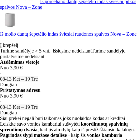
Iš porceliano dantų šepetėlio indas šviesiai pilkos
spalvos Nova – Zone
Iš molio dantų šepetėlio indas šviesiai raudonos spalvos Nova – Zone
Į krepšelį
Turime sandėlyje > 5 vnt., išsiųsime nedelsiant
Turime sandėlyje,
pristatysime nedelsiant
Atsiėmimas vietoje
Nuo 3,90 €
·
08‑13 Ket – 19 Tre
Daugiau
Pristatymas adresu
Nuo 3,90 €
·
08‑13 Ket – 19 Tre
Daugiau
Šiai prekei negali būti taikomas joks nuolaidos kodas ar kreditai
Leiskite savo vonios kambariui sušvytėti
koordinuotų spalvinių
sprendimų dvasia
, kad jis atrodytų kaip iš prestižiškiausių katalogų.
Pagrindas slypi mažose detalėse
- kaip šis
vonios kambario