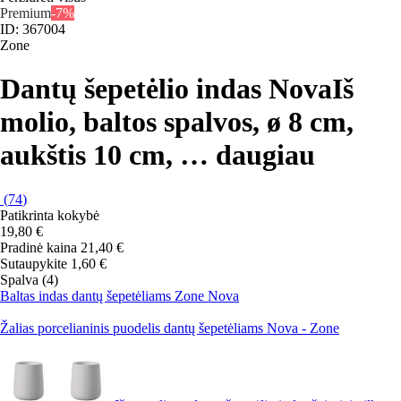
Premium
-7%
ID: 367004
Zone
Dantų šepetėlio indas Nova
Iš
molio, baltos spalvos, ø 8 cm,
aukštis 10 cm
, …
daugiau
(
74
)
Patikrinta kokybė
19,80 €
Pradinė kaina
21,40 €
Sutaupykite 1,60 €
Spalva (4)
Baltas indas dantų šepetėliams Zone Nova
Žalias porcelianinis puodelis dantų šepetėliams Nova - Zone