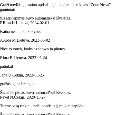
Graži medžiaga, satino apdaila, galima derinti su kitais "Zone Nova"
gaminiais.
Šis atsiliepimas buvo automatiškai išverstas.
R
Rasa K.
Lietuva
,
2024‑02‑01
Kaina neatitinka kokybes
A
Aida M.
Lietuva
,
2023‑06‑02
Nice to touch, looks as shown in photos
Rima B.
Lietuva
,
2023‑05‑24
patinka!
Jana U.
Čekija
,
2022‑03‑25
gražus, gana brangus
Šis atsiliepimas buvo automatiškai išverstas.
Pavel N.
Čekija
,
2020‑11‑27
Turime visą rinkinį, todėl puodelis jį puikiai papildo
Šis atsiliepimas buvo automatiškai išverstas.