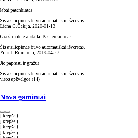
labai patenkintas
Šis atsiliepimas buvo automatiškai išverstas.
Liana G.
Čekija
,
2020‑01‑13
Graži matinė apdaila. Pasitenkinimas.
Šis atsiliepimas buvo automatiškai išverstas.
Yero L.
Rumunija
,
2019‑04‑27
Jie paprasti ir gražūs
Šis atsiliepimas buvo automatiškai išverstas.
visos apžvalgos
(
14
)
Nova gaminiai
Į krepšelį
Į krepšelį
Į krepšelį
Į krepšelį
Į krepšelį