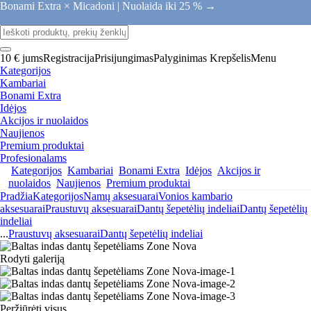
Bonami Extra × Micadoni |
Nuolaida iki 25 % →
10 € jums
Registracija
Prisijungimas
Palyginimas
Krepšelis
Menu
Kategorijos
Kambariai
Bonami Extra
Idėjos
Akcijos ir nuolaidos
Naujienos
Premium produktai
Profesionalams
Kategorijos
Kambariai
Bonami Extra
Idėjos
Akcijos ir
nuolaidos
Naujienos
Premium produktai
Pradžia
Kategorijos
Namų aksesuarai
Vonios kambario
aksesuarai
Praustuvų aksesuarai
Dantų šepetėlių indeliai
Dantų šepetėlių
indeliai
...
Praustuvų aksesuarai
Dantų šepetėlių indeliai
Rodyti galeriją
Peržiūrėti visus