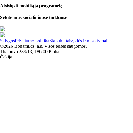
Atsisiųsti mobiliąją programėlę
Sekite mus socialiniuose tinkluose
Sąlygos
Privatumo politika
Slapukų taisyklės ir nustatymai
©2026 Bonami.cz, a.s. Visos teisės saugomos.
Thámova 289/13, 186 00 Praha
Čekija