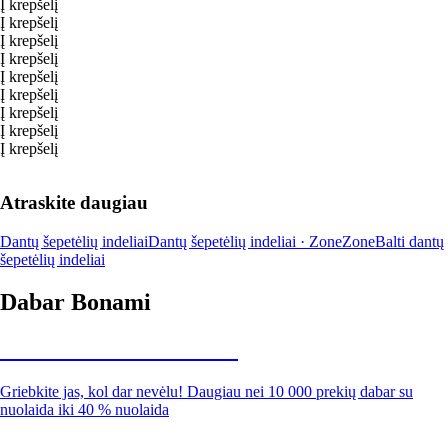
Į krepšelį
Į krepšelį
Į krepšelį
Į krepšelį
Į krepšelį
Į krepšelį
Į krepšelį
Į krepšelį
Į krepšelį
Atraskite daugiau
Dantų šepetėlių indeliai
Dantų šepetėlių indeliai · Zone
Zone
Balti dantų
šepetėlių indeliai
Dabar Bonami
Summer Sale iki -40 %
Griebkite jas, kol dar nevėlu! Daugiau nei 10 000 prekių dabar su
nuolaida iki 40 % nuolaida