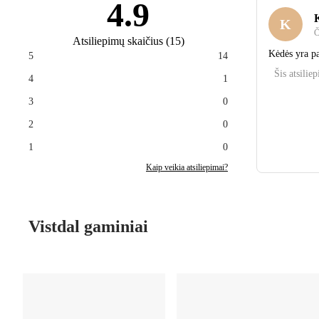
4.9
K
K
Č
Atsiliepimų skaičius
(
15
)
Kėdės yra pa
5
14
Šis atsilie
4
1
3
0
2
0
1
0
Kaip veikia atsiliepimai?
Vistdal gaminiai