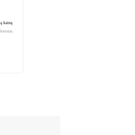
ią kainą
šverstas.