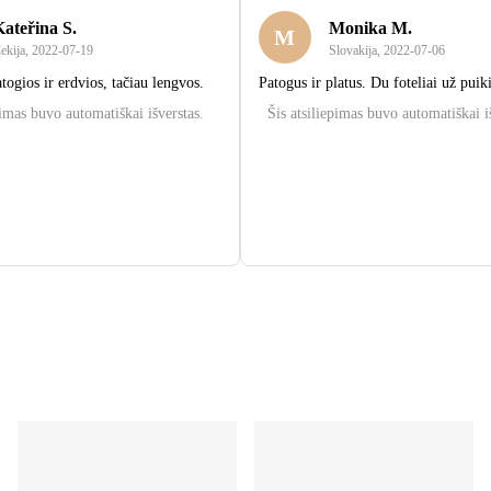
ateřina S.
Monika M.
M
ekija
,
2022‑07‑19
Slovakija
,
2022‑07‑06
togios ir erdvios, tačiau lengvos.
Patogus ir platus. Du foteliai už puik
pimas buvo automatiškai išverstas.
Šis atsiliepimas buvo automatiškai i