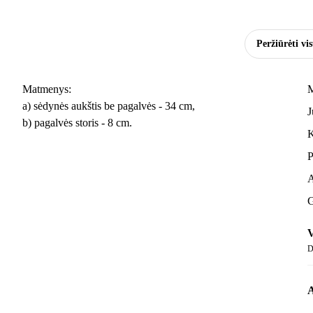
Peržiūrėti vi
Matmenys:
M
a) sėdynės aukštis be pagalvės - 34 cm,
J
b) pagalvės storis - 8 cm.
K
P
A
G
V
D
A