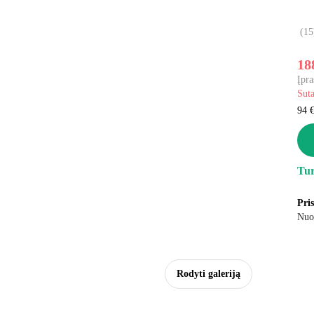
(
15
18
Įpra
Sut
94 €
Tur
Pri
Nuo
Rodyti galeriją