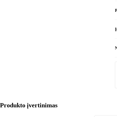
P
Į
N
I
Produkto įvertinimas