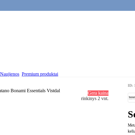
Naujienos
Premium produktai
ID: 
Gera kaina
rinkinys 2 vnt.
S
Meta
keli