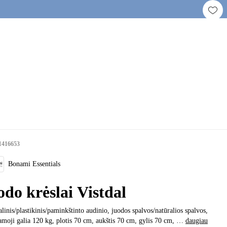
1416653
Bonami Essentials
odo krėslai Vistdal
linis/plastikinis/paminkštinto audinio, juodos spalvos/natūralios spalvos,
amoji galia 120 kg, plotis 70 cm, aukštis 70 cm, gylis 70 cm
, …
daugiau