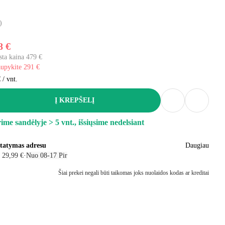
)
8 €
sta kaina 479 €
aupykite 291 €
 / vnt.
Į KREPŠELĮ
ime sandėlyje > 5 vnt., išsiųsime nedelsiant
statymas adresu
Daugiau
 29,99 €
·
Nuo 08‑17 Pir
Šiai prekei negali būti taikomas joks nuolaidos kodas ar kreditai