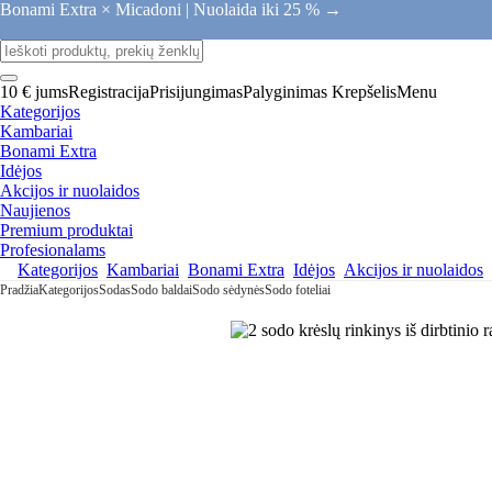
Bonami Extra × Micadoni |
Nuolaida iki 25 % →
10 € jums
Registracija
Prisijungimas
Palyginimas
Krepšelis
Menu
Kategorijos
Kambariai
Bonami Extra
Idėjos
Akcijos ir nuolaidos
Naujienos
Premium produktai
Profesionalams
Kategorijos
Kambariai
Bonami Extra
Idėjos
Akcijos ir nuolaidos
Pradžia
Kategorijos
Sodas
Sodo baldai
Sodo sėdynės
Sodo foteliai