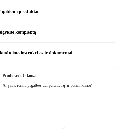
apildomi produktai
sigykite komplektą
audojimo instrukcijos ir dokumentai
nstrukcija
Produkto užklausa
Ar jums reikia pagalbos dėl parametrų ar pasirinkimo?