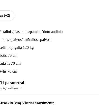
sus
(+2)
etalinis/plastikinis/paminkštinto audinio
uodos spalvos/natūralios spalvos
eliamoji galia 120 kg
lotis 70 cm
ukštis 70 cm
ylis 70 cm
isi parametrai
ydis, medžiaga, ...
traskite visą Vistdal asortimentą