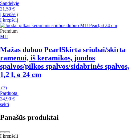
Sandėlyje
21,50 €
Į krepšelį
Į krepšelį
Premium
MIJ
Mažas dubuo Pearl
Skirta sriubai/skirta
ramenui, iš keramikos, juodos
spalvos/pilkos spalvos/sidabrinės spalvos,
1,2 l, ø 24 cm
(
7
)
Parduota
24,90 €
sekti
Panašūs produktai
Į krepšelį