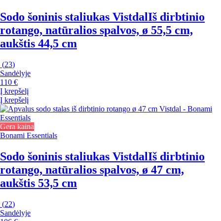
Sodo šoninis staliukas Vistdal
Iš dirbtinio
rotango, natūralios spalvos, ø 55,5 cm,
aukštis 44,5 cm
(
23
)
Sandėlyje
110 €
Į krepšelį
Į krepšelį
Gera kaina
Bonami Essentials
Sodo šoninis staliukas Vistdal
Iš dirbtinio
rotango, natūralios spalvos, ø 47 cm,
aukštis 53,5 cm
(
22
)
Sandėlyje