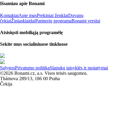
Išsamiau apie Bonami
Kontaktai
Apie mus
Prekiniai ženklai
Dovanų
čekiai
Žiniasklaidai
Partnerių programa
Bonami verslui
Atsisiųsti mobiliąją programėlę
Sekite mus socialiniuose tinkluose
Sąlygos
Privatumo politika
Slapukų taisyklės ir nustatymai
©2026 Bonami.cz, a.s. Visos teisės saugomos.
Thámova 289/13, 186 00 Praha
Čekija