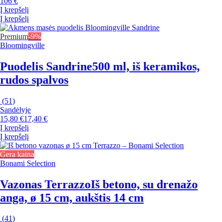
106 €
Į krepšelį
Į krepšelį
Premium
-9%
Bloomingville
Puodelis Sandrine
500 ml, iš keramikos,
rudos spalvos
(
51
)
Sandėlyje
15,80 €
17,40 €
Į krepšelį
Į krepšelį
Gera kaina
Bonami Selection
Vazonas Terrazzo
Iš betono, su drenažo
anga, ø 15 cm, aukštis 14 cm
(
41
)