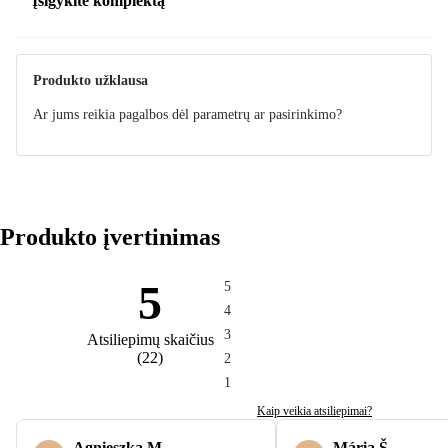
Įsigykite komplektą
Produkto užklausa
Ar jums reikia pagalbos dėl parametrų ar pasirinkimo?
Produkto įvertinimas
5
5
4
3
Atsiliepimų skaičius
(
22
)
2
1
Kaip veikia atsiliepimai?
Agnieszka M.
Mária Š.