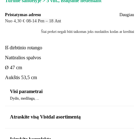
Turime sandėlyje > 5 vnt., išsiųsime nedelsiant
Pristatymas adresu
Daugiau
Nuo 4,30 €
·
08‑14 Pen – 18 Ant
Šiai prekei negali būti taikomas joks nuolaidos kodas ar kreditai
Iš dirbtinio rotango
Natūralios spalvos
Ø 47 cm
Aukštis 53,5 cm
Visi parametrai
Dydis, medžiaga, ...
Atraskite visą Vistdal asortimentą