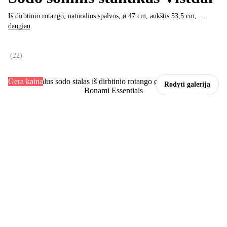
Iš dirbtinio rotango, natūralios spalvos, ø 47 cm, aukštis 53,5 cm
, …
daugiau
(
22
)
Gera kaina
Rodyti galeriją