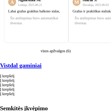
A
M
Lenkija
,
2025‑06‑21
Slovakija
,
2025‑06‑03
Labai gražus grakštus balkono stalas,
Gražus ir praktiškas staliuk
Šis atsiliepimas buvo automatiškai
Šis atsiliepimas buvo aut
išverstas.
išverstas.
visos apžvalgos
(
6
)
Vistdal gaminiai
Į krepšelį
Į krepšelį
Į krepšelį
Į krepšelį
Į krepšelį
Semkitės įkvėpimo