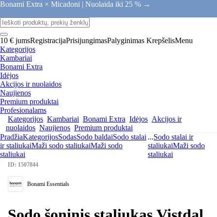
Bonami Extra × Micadoni |
Nuolaida iki 25 % →
10 € jums
Registracija
Prisijungimas
Palyginimas
Krepšelis
Menu
Kategorijos
Kambariai
Bonami Extra
Idėjos
Akcijos ir nuolaidos
Naujienos
Premium produktai
Profesionalams
Kategorijos
Kambariai
Bonami Extra
Idėjos
Akcijos ir
nuolaidos
Naujienos
Premium produktai
Pradžia
Kategorijos
Sodas
Sodo baldai
Sodo stalai
...
Sodo stalai ir
ir staliukai
Maži sodo staliukai
Maži sodo
staliukai
Maži sodo
staliukai
staliukai
ID: 1507844
Bonami Essentials
Sodo šoninis staliukas Vistdal