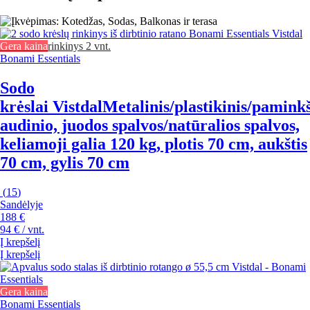
Gera kaina
rinkinys 2 vnt.
Bonami Essentials
Sodo
krėslai Vistdal
Metalinis/plastikinis/paminkš
audinio, juodos spalvos/natūralios spalvos,
keliamoji galia 120 kg, plotis 70 cm, aukštis
70 cm, gylis 70 cm
(
15
)
Sandėlyje
188 €
94 € / vnt.
Į krepšelį
Į krepšelį
Gera kaina
Bonami Essentials