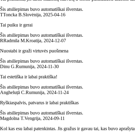
Šis atsiliepimas buvo automatiškai išverstas.
T
Toncka B.
Slovėnija
,
2025‑04‑16
Tai puiku ir gerai
Šis atsiliepimas buvo automatiškai išverstas.
R
Radmila M.
Kroatija
,
2024‑12‑07
Nuostabi ir graži virtuvės puošmena
Šis atsiliepimas buvo automatiškai išverstas.
Dinu G.
Rumunija
,
2024‑11‑30
Tai estetiška ir labai praktiška!
Šis atsiliepimas buvo automatiškai išverstas.
Angheluță C.
Rumunija
,
2024‑11‑24
Ryškiaspalvis, patvarus ir labai praktiškas
Šis atsiliepimas buvo automatiškai išverstas.
Magdolna T.
Vengrija
,
2024‑09‑11
Kol kas esu labai patenkintas. Jis gražus ir gavau tai, kas buvo aprašyta