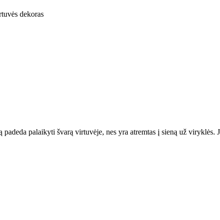
rtuvės dekoras
adeda palaikyti švarą virtuvėje, nes yra atremtas į sieną už viryklės. Jį