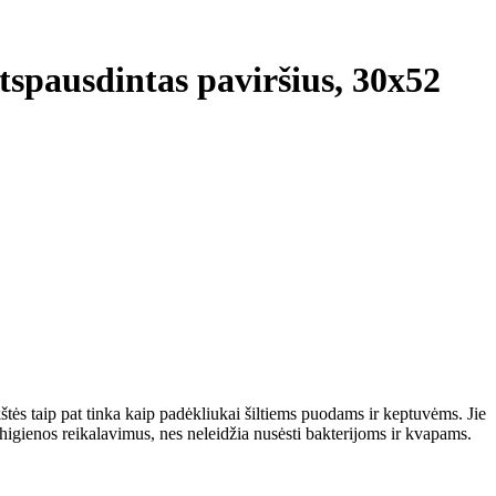
 atspausdintas paviršius, 30x52
kštės taip pat tinka kaip padėkliukai šiltiems puodams ir keptuvėms. Jie
 higienos reikalavimus, nes neleidžia nusėsti bakterijoms ir kvapams.