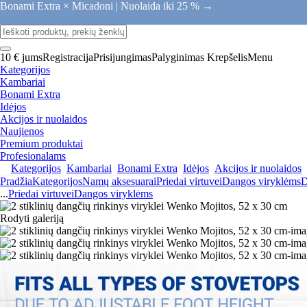
Bonami Extra × Micadoni |
Nuolaida iki 25 % →
10 € jums
Registracija
Prisijungimas
Palyginimas
Krepšelis
Menu
Kategorijos
Kambariai
Bonami Extra
Idėjos
Akcijos ir nuolaidos
Naujienos
Premium produktai
Profesionalams
Kategorijos
Kambariai
Bonami Extra
Idėjos
Akcijos ir nuolaidos
Pradžia
Kategorijos
Namų aksesuarai
Priedai virtuvei
Dangos viryklėms
D
...
Priedai virtuvei
Dangos viryklėms
Rodyti galeriją