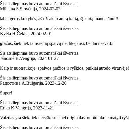
Šis atsiliepimas buvo automatiškai išverstas.
Milijana S.
Slovėnija
,
2024‑02‑03
labai geros kokybės, aš užsakau antrą kartą, šį kartą mano sūnui!!
Šis atsiliepimas buvo automatiškai išverstas.
Květa H.
Čekija
,
2024‑02‑01
gražus, šiek tiek tamsesnių spalvų nei tikėjausi, bet tai nesvarbu
Šis atsiliepimas buvo automatiškai išverstas.
Jánosné B.
Vengrija
,
2024‑01‑27
Kaip ir nuotraukoje, spalvos gražios ir ryškios, puikiai atrodo virtuvėje!
Šis atsiliepimas buvo automatiškai išverstas.
Радостина А.
Bulgarija
,
2023‑12‑20
Super!
Šis atsiliepimas buvo automatiškai išverstas.
Erika K.
Vengrija
,
2023‑11‑21
Vaizdas yra šiek tiek neryškesnis nei originalas. nuotraukoje matyti ryš
Šis atsiliepimas buvo automatiškai išverstas.