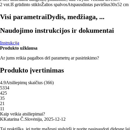
2 vnt.
Iš grūdinto stiklo
Žalios spalvos
Atspausdintas paviršius
30x52 cm
Visi parametrai
Dydis, medžiaga, ...
Naudojimo instrukcijos ir dokumentai
Instrukcija
Produkto užklausa
Ar jums reikia pagalbos dėl parametrų ar pasirinkimo?
Produkto įvertinimas
4.9
Atsiliepimų skaičius
(
366
)
5
334
4
25
3
5
2
1
1
1
Kaip veikia atsiliepimai?
K
Katarina Č.
Slovėnija
,
2025‑12‑12
Tai praktiška, jei turite mažesnį stalviršį ir norite pasinaudoti didesne 