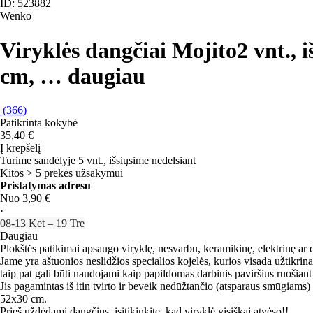
ID: 523882
Wenko
Viryklės dangčiai Mojito
2 vnt., 
cm
, …
daugiau
(
366
)
Patikrinta kokybė
35,40 €
Į krepšelį
Turime sandėlyje 5 vnt., išsiųsime nedelsiant
Kitos > 5 prekės užsakymui
Pristatymas adresu
Nuo 3,90 €
·
08‑13 Ket – 19 Tre
Daugiau
Plokštės patikimai apsaugo viryklę, nesvarbu, keramikinę, elektrinę ar 
Jame yra aštuonios neslidžios specialios kojelės, kurios visada užtikrin
taip pat gali būti naudojami kaip papildomas darbinis paviršius ruošiant
Jis pagamintas iš itin tvirto ir beveik nedūžtančio (atsparaus smūgiams) 
52x30 cm.
Prieš uždėdami dangčius, įsitikinkite, kad viryklė visiškai atvėso!!