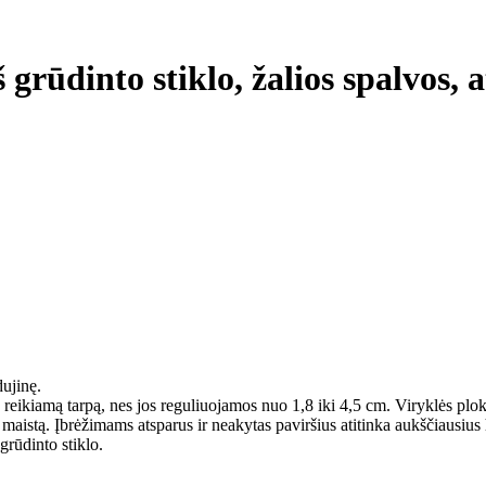
iš grūdinto stiklo, žalios spalvos,
dujinę.
a reikiamą tarpą, nes jos reguliuojamos nuo 1,8 iki 4,5 cm. Viryklės plo
 maistą. Įbrėžimams atsparus ir neakytas paviršius atitinka aukščiausius
grūdinto stiklo.