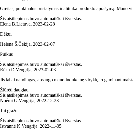
Greitas, punktualus pristatymas ir atitinka produkto aprašymą. Mano vi
Šis atsiliepimas buvo automatiškai išverstas.
Elena B.
Lietuva
,
2023‑02‑28
Dėkui
Helena Š.
Čekija
,
2023‑02‑07
Puikus
Šis atsiliepimas buvo automatiškai išverstas.
Réka D.
Vengrija
,
2023‑02‑03
Jis labai naudingas, apsaugo mano indukcinę viryklę, o gaminant maistą p
Žiūrėti daugiau
Šis atsiliepimas buvo automatiškai išverstas.
Noémi G.
Vengrija
,
2022‑12‑23
Tai gražu.
Šis atsiliepimas buvo automatiškai išverstas.
Istvánné K.
Vengrija
,
2022‑11‑05