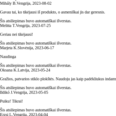
Mihály B.
Vengrija
,
2023‑08‑02
Gavau tai, ko tikėjausi iš produkto, o asmeniškai jis dar geresnis.
Šis atsiliepimas buvo automatiškai išverstas.
Melitta T.
Vengrija
,
2023‑07‑25
Geriau nei tikėjausi!
Šis atsiliepimas buvo automatiškai išverstas.
Marjeta K.
Slovėnija
,
2023‑06‑17
Naudinga
Šis atsiliepimas buvo automatiškai išverstas.
Oksana K.
Latvija
,
2023‑05‑24
Gražios, patvarios stiklo plokštės. Naudoju jas kaip padėkliukus indam
Šis atsiliepimas buvo automatiškai išverstas.
Ildikó J.
Vengrija
,
2023‑05‑05
Puiku! Tikrai!
Šis atsiliepimas buvo automatiškai išverstas.
Erzsi L.
Vengrija
,
2023‑04‑04