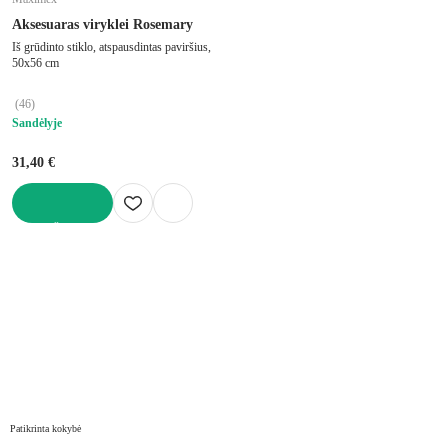
Aksesuaras viryklei Rosemary
Iš grūdinto stiklo, atspausdintas paviršius,
50x56 cm
(
46
)
Sandėlyje
31,40 €
Į KREPŠELĮ
Patikrinta kokybė