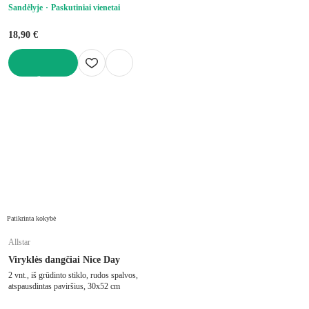
Sandėlyje
Paskutiniai vienetai
18,90 €
Į KREPŠELĮ
Patikrinta kokybė
Allstar
Viryklės dangčiai Nice Day
2 vnt., iš grūdinto stiklo, rudos spalvos,
atspausdintas paviršius, 30x52 cm