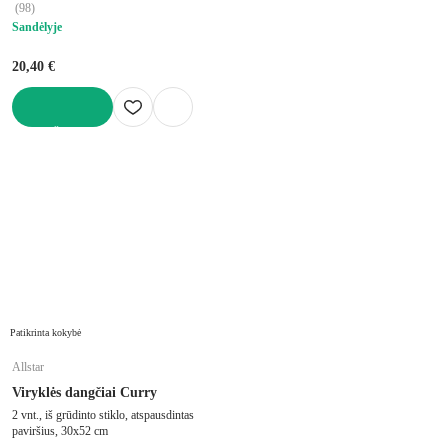
(
98
)
Sandėlyje
20,40 €
Į KREPŠELĮ
Patikrinta kokybė
Allstar
Viryklės dangčiai Curry
2 vnt., iš grūdinto stiklo, atspausdintas
paviršius, 30x52 cm