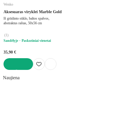
Wenko
Aksesuaras viryklei Marble Gold
Iš grūdinto stiklo, baltos spalvos,
abstraktus raštas, 50x56 cm
(
1
)
Sandėlyje
Paskutiniai vienetai
35,90 €
Į KREPŠELĮ
Naujiena