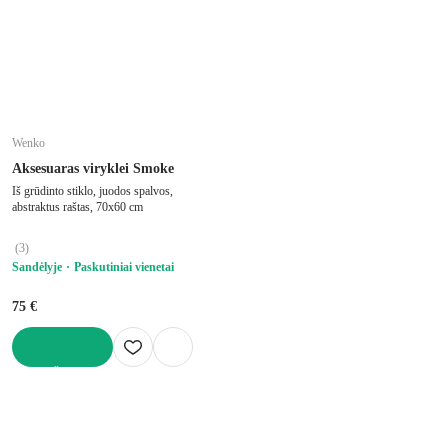
Wenko
Aksesuaras viryklei Smoke
Iš grūdinto stiklo, juodos spalvos,
abstraktus raštas, 70x60 cm
(
3
)
Sandėlyje
Paskutiniai vienetai
75 €
Į KREPŠELĮ