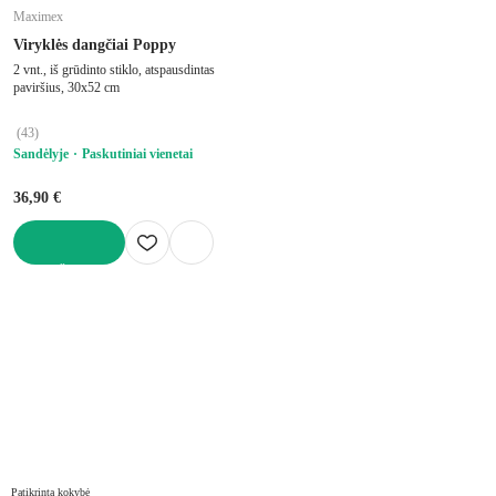
Maximex
Viryklės dangčiai Poppy
2 vnt., iš grūdinto stiklo, atspausdintas
paviršius, 30x52 cm
(
43
)
Sandėlyje
Paskutiniai vienetai
36,90 €
Į KREPŠELĮ
Patikrinta kokybė