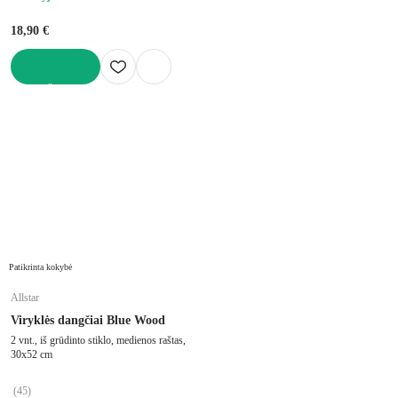
18,90 €
Į KREPŠELĮ
Patikrinta kokybė
Allstar
Viryklės dangčiai Blue Wood
2 vnt., iš grūdinto stiklo, medienos raštas,
30x52 cm
(
45
)