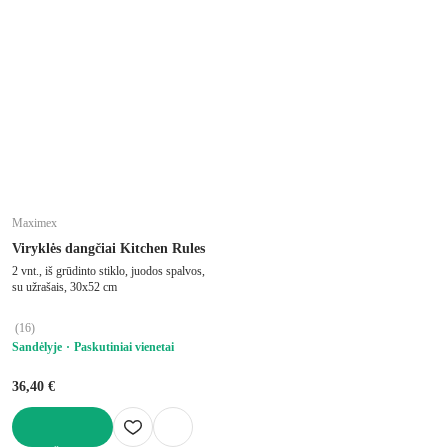
Maximex
Viryklės dangčiai Kitchen Rules
2 vnt., iš grūdinto stiklo, juodos spalvos,
su užrašais, 30x52 cm
(
16
)
Sandėlyje
Paskutiniai vienetai
36,40 €