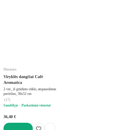
Į KREPŠELĮ
Maximex
Viryklės dangčiai Café
Aromatica
2 vnt., iš grūdinto stiklo, atspausdintas
paviršius, 30x52 cm
(
17
)
Sandėlyje
Paskutiniai vienetai
36,40 €