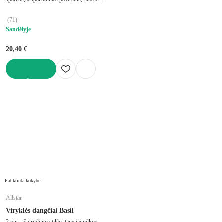
cm
(
71
)
Sandėlyje
20,40 €
Į KREPŠELĮ
Patikrinta kokybė
Allstar
Viryklės dangčiai Basil
2 vnt., iš grūdinto stiklo, tamsiai pilkos