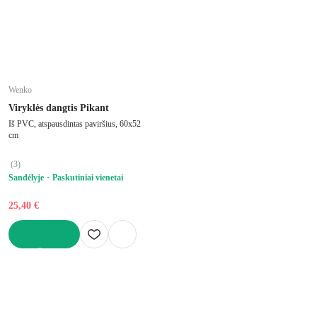
Wenko
Viryklės dangtis Pikant
Iš PVC, atspausdintas paviršius, 60x52
cm
(
3
)
Sandėlyje
Paskutiniai vienetai
25,40 €
Į KREPŠELĮ