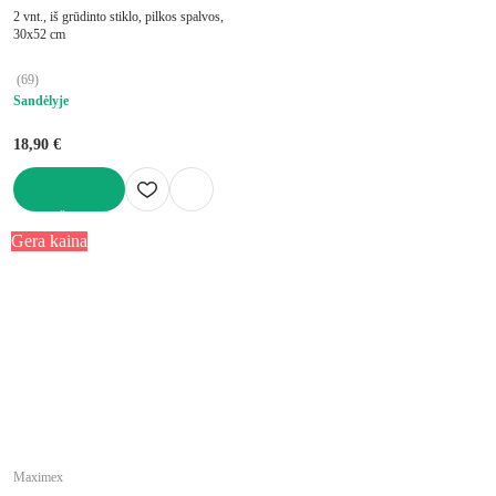
2 vnt., iš grūdinto stiklo, pilkos spalvos,
30x52 cm
(
69
)
Sandėlyje
18,90 €
Į KREPŠELĮ
Gera kaina
Maximex