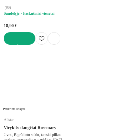
(
90
)
Sandėlyje
Paskutiniai vienetai
18,90 €
Į KREPŠELĮ
Patikrinta kokybė
Allstar
Viryklės dangčiai Rosemary
2 vnt., iš grūdinto stiklo, tamsiai pilkos
spalvos, atspausdintas paviršius, 30x52