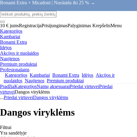
Bonami Extra × Micadoni |
Nuolaida iki 25 % →
10 € jums
Registracija
Prisijungimas
Palyginimas
Krepšelis
Menu
Kategorijos
Kambariai
Bonami Extra
Idėjos
Akcijos ir nuolaidos
Naujienos
Premium produktai
Profesionalams
Kategorijos
Kambariai
Bonami Extra
Idėjos
Akcijos ir
nuolaidos
Naujienos
Premium produktai
Pradžia
Kategorijos
Namų aksesuarai
Priedai virtuvei
Priedai
virtuvei
Dangos viryklėms
...
Priedai virtuvei
Dangos viryklėms
Dangos viryklėms
Filtrai
Yra sandėlyje