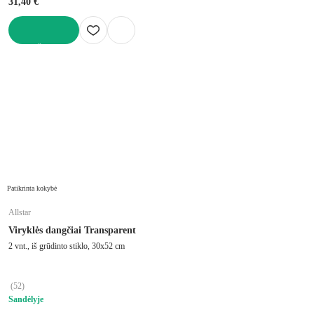
31,40 €
Į KREPŠELĮ
Patikrinta kokybė
Allstar
Viryklės dangčiai Transparent
2 vnt., iš grūdinto stiklo, 30x52 cm
(
52
)
Sandėlyje