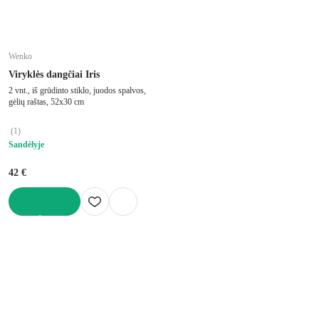
Wenko
Viryklės dangčiai Iris
2 vnt., iš grūdinto stiklo, juodos spalvos,
gėlių raštas, 52x30 cm
(
1
)
Sandėlyje
42 €
Į KREPŠELĮ