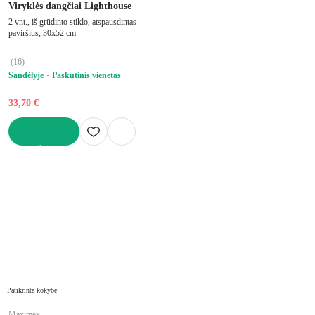
Viryklės dangčiai Lighthouse
2 vnt., iš grūdinto stiklo, atspausdintas
paviršius, 30x52 cm
(
16
)
Sandėlyje
Paskutinis vienetas
33,70 €
Į KREPŠELĮ
Patikrinta kokybė
Maximex