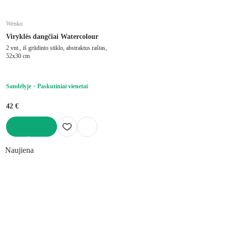
Wenko
Viryklės dangčiai Watercolour
2 vnt., iš grūdinto stiklo, abstraktus raštas,
52x30 cm
Sandėlyje
Paskutiniai vienetai
42 €
Į KREPŠELĮ
Naujiena