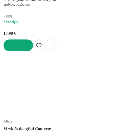
spalvos, 30x52 cm
(
180
)
Sandėlyje
18,90 €
Į KREPŠELĮ
Allstar
Viryklės dangčiai Concrete