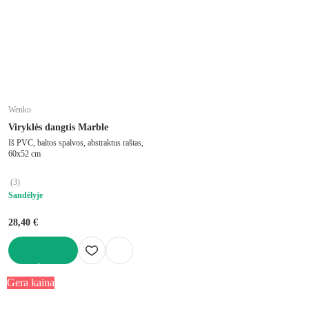
Wenko
Viryklės dangtis Marble
Iš PVC, baltos spalvos, abstraktus raštas,
60x52 cm
(
3
)
Sandėlyje
28,40 €
Į KREPŠELĮ
Gera kaina