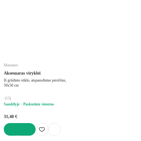
Maximex
Aksesuaras viryklei
Iš grūdinto stiklo, atspausdintas paviršius,
50x56 cm
(
13
)
Sandėlyje
Paskutinis vienetas
31,40 €
Į KREPŠELĮ