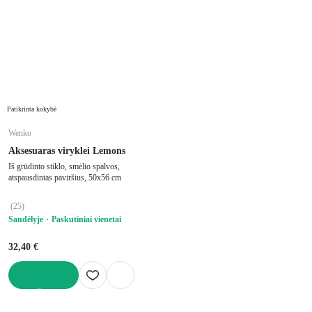
Patikrinta kokybė
Wenko
Aksesuaras viryklei Lemons
Iš grūdinto stiklo, smėlio spalvos,
atspausdintas paviršius, 50x56 cm
(
25
)
Sandėlyje
Paskutiniai vienetai
32,40 €
Į KREPŠELĮ