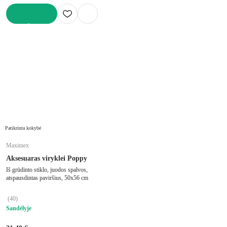
Į KREPŠELĮ
Patikrinta kokybė
Maximex
Aksesuaras viryklei Poppy
Iš grūdinto stiklo, juodos spalvos,
atspausdintas paviršius, 50x56 cm
(
40
)
Sandėlyje