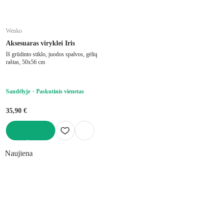
Wenko
Aksesuaras viryklei Iris
Iš grūdinto stiklo, juodos spalvos, gėlių
raštas, 50x56 cm
Sandėlyje
Paskutinis vienetas
35,90 €
Į KREPŠELĮ
Naujiena