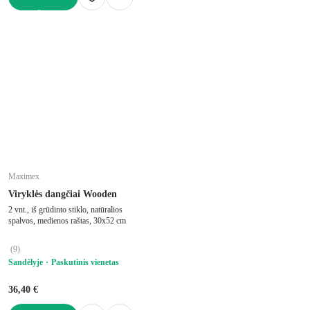
Į KREPŠELĮ
Maximex
Viryklės dangčiai Wooden
2 vnt., iš grūdinto stiklo, natūralios
spalvos, medienos raštas, 30x52 cm
(
9
)
Sandėlyje
Paskutinis vienetas
36,40 €