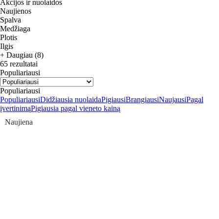
Akcijos ir nuolaidos
Naujienos
Spalva
Medžiaga
Plotis
Ilgis
+ Daugiau (8)
65 rezultatai
Populiariausi
Populiariausi
Populiariausi
Didžiausia nuolaida
Pigiausi
Brangiausi
Naujausi
Pagal
įvertinimą
Pigiausia pagal vieneto kainą
Naujiena