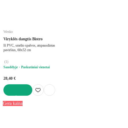
Wenko
Viryklės dangtis Bistro
Iš PVC, smėlio spalvos, atspausdintas
paviršius, 60x52 cm
(
1
)
Sandėlyje
Paskutiniai vienetai
28,40 €
Į KREPŠELĮ
Gera kaina