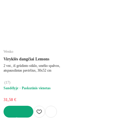
Wenko
Viryklės dangčiai Lemons
2 vnt., iš grūdinto stiklo, smėlio spalvos,
atspausdintas paviršius, 30x52 cm
(
17
)
Sandėlyje
Paskutinis vienetas
31,50 €
Į KREPŠELĮ