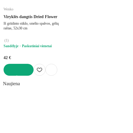
Wenko
Viryklės dangtis Dried Flower
Iš grūdinto stiklo, smėlio spalvos, gėlių
raštas, 52x30 cm
(
1
)
Sandėlyje
Paskutiniai vienetai
42 €
Į KREPŠELĮ
Naujiena