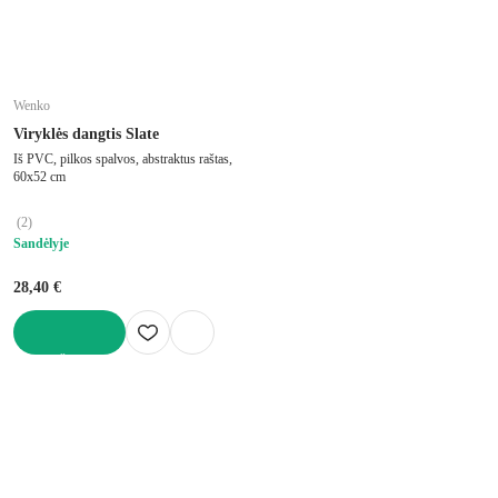
Wenko
Viryklės dangtis Slate
Iš PVC, pilkos spalvos, abstraktus raštas,
60x52 cm
(
2
)
Sandėlyje
28,40 €
Į KREPŠELĮ