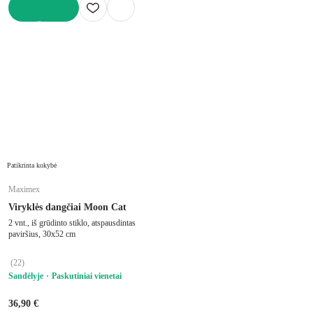
Į KREPŠELĮ
Patikrinta kokybė
Maximex
Viryklės dangčiai Moon Cat
2 vnt., iš grūdinto stiklo, atspausdintas
paviršius, 30x52 cm
(
22
)
Sandėlyje
Paskutiniai vienetai
36,90 €