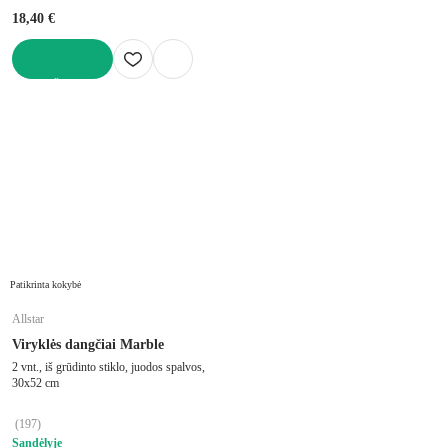
18,40 €
Į KREPŠELĮ
Patikrinta kokybė
Allstar
Viryklės dangčiai Marble
2 vnt., iš grūdinto stiklo, juodos spalvos,
30x52 cm
(
197
)
Sandėlyje