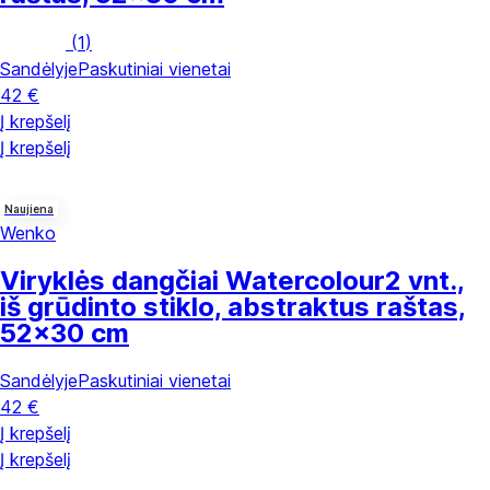
(
1
)
Sandėlyje
Paskutiniai vienetai
42 €
Į krepšelį
Į krepšelį
Naujiena
Wenko
Viryklės dangčiai Watercolour
2 vnt.,
iš grūdinto stiklo, abstraktus raštas,
52x30 cm
Sandėlyje
Paskutiniai vienetai
42 €
Į krepšelį
Į krepšelį