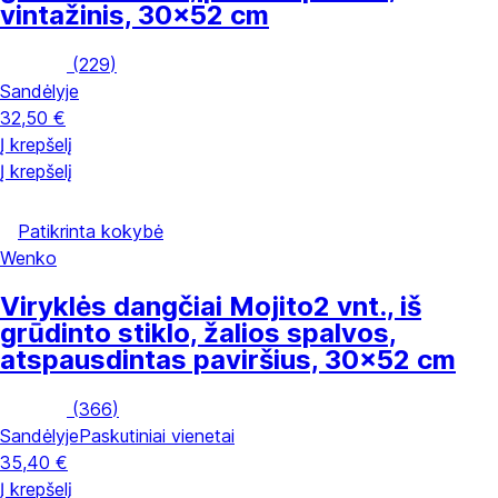
vintažinis, 30x52 cm
(
229
)
Sandėlyje
32,50 €
Į krepšelį
Į krepšelį
Patikrinta kokybė
Wenko
Viryklės dangčiai Mojito
2 vnt., iš
grūdinto stiklo, žalios spalvos,
atspausdintas paviršius, 30x52 cm
(
366
)
Sandėlyje
Paskutiniai vienetai
35,40 €
Į krepšelį