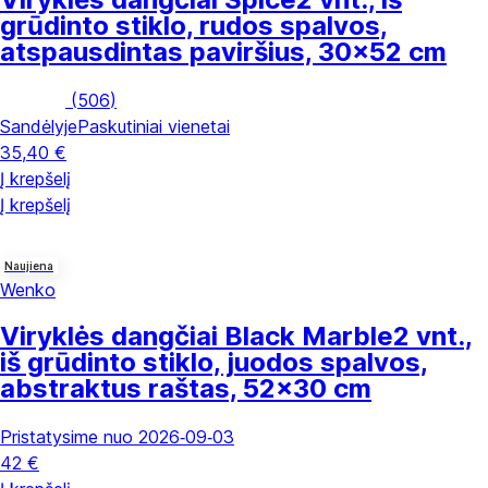
grūdinto stiklo, rudos spalvos,
atspausdintas paviršius, 30x52 cm
(
506
)
Sandėlyje
Paskutiniai vienetai
35,40 €
Į krepšelį
Į krepšelį
Naujiena
Wenko
Viryklės dangčiai Black Marble
2 vnt.,
iš grūdinto stiklo, juodos spalvos,
abstraktus raštas, 52x30 cm
Pristatysime nuo 2026‑09‑03
42 €