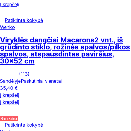
Į krepšelį
Patikrinta kokybė
Wenko
Viryklės dangčiai Macarons
2 vnt., iš
grūdinto stiklo, rožinės spalvos/pilkos
spalvos, atspausdintas paviršius,
30x52 cm
(
113
)
Sandėlyje
Paskutiniai vienetai
35,40 €
Į krepšelį
Į krepšelį
Gera kaina
Patikrinta kokybė