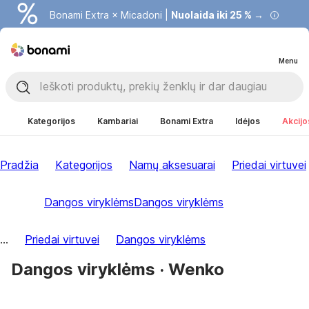
Bonami Extra × Micadoni |
Nuolaida iki 25 % →
Menu
Kategorijos
Kambariai
Bonami Extra
Idėjos
Akcijo
Pradžia
Kategorijos
Namų aksesuarai
Priedai virtuvei
Dangos viryklėms
Dangos viryklėms
...
Priedai virtuvei
Dangos viryklėms
Dangos viryklėms · Wenko