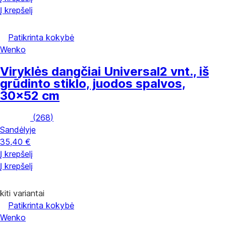
Į krepšelį
Patikrinta kokybė
Wenko
Viryklės dangčiai Universal
2 vnt., iš
grūdinto stiklo, juodos spalvos,
30x52 cm
(
268
)
Sandėlyje
35,40 €
Į krepšelį
Į krepšelį
kiti variantai
Patikrinta kokybė
Wenko