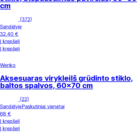
cm
(
372
)
Sandėlyje
32,40 €
Į krepšelį
Į krepšelį
Wenko
Aksesuaras viryklei
Iš grūdinto stiklo,
baltos spalvos, 60x70 cm
(
22
)
Sandėlyje
Paskutiniai vienetai
68 €
Į krepšelį
Į krepšelį