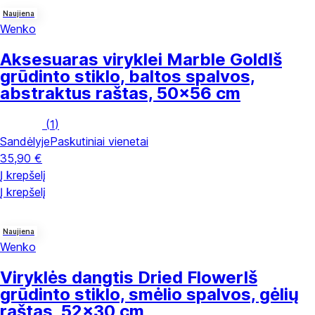
Naujiena
Wenko
Aksesuaras viryklei Marble Gold
Iš
grūdinto stiklo, baltos spalvos,
abstraktus raštas, 50x56 cm
(
1
)
Sandėlyje
Paskutiniai vienetai
35,90 €
Į krepšelį
Į krepšelį
Naujiena
Wenko
Viryklės dangtis Dried Flower
Iš
grūdinto stiklo, smėlio spalvos, gėlių
raštas, 52x30 cm