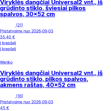
Viryklės dangčiai Universal
2 vnt., iš
grūdinto stiklo, šviesiai pilkos
spalvos, 30x52 cm
(
21
)
Pristatysime nuo 2026‑09‑03
35,40 €
Į krepšelį
Į krepšelį
Wenko
Viryklės dangčiai Universal
2 vnt., iš
grūdinto stiklo, pilkos spalvos,
akmens raštas, 40x52 cm
(
16
)
Pristatysime nuo 2026‑09‑03
45 €