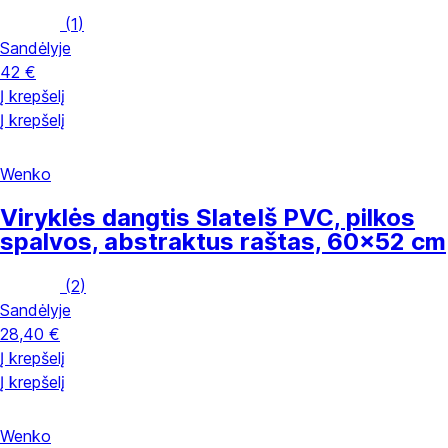
(
1
)
Sandėlyje
42 €
Į krepšelį
Į krepšelį
Wenko
Viryklės dangtis Slate
Iš PVC, pilkos
spalvos, abstraktus raštas, 60x52 cm
(
2
)
Sandėlyje
28,40 €
Į krepšelį
Į krepšelį
Wenko