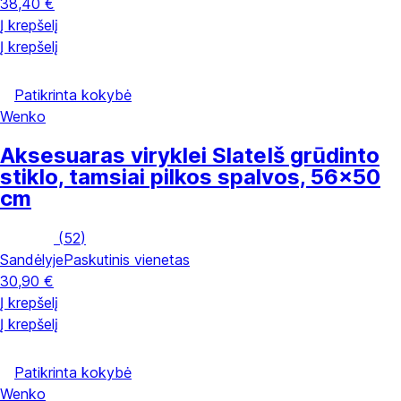
38,40 €
Į krepšelį
Į krepšelį
Patikrinta kokybė
Wenko
Aksesuaras viryklei Slate
Iš grūdinto
stiklo, tamsiai pilkos spalvos, 56x50
cm
(
52
)
Sandėlyje
Paskutinis vienetas
30,90 €
Į krepšelį
Į krepšelį
Patikrinta kokybė
Wenko