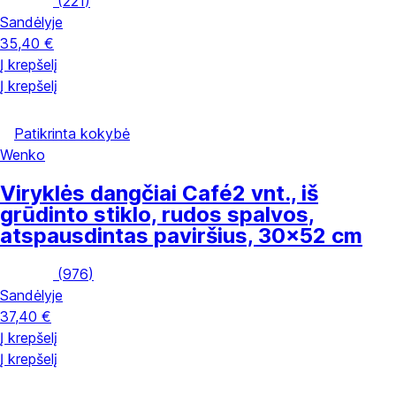
(
221
)
Sandėlyje
35,40 €
Į krepšelį
Į krepšelį
Patikrinta kokybė
Wenko
Viryklės dangčiai Café
2 vnt., iš
grūdinto stiklo, rudos spalvos,
atspausdintas paviršius, 30x52 cm
(
976
)
Sandėlyje
37,40 €
Į krepšelį
Į krepšelį