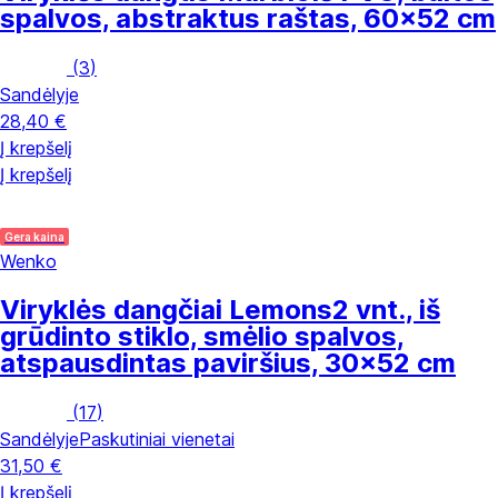
spalvos, abstraktus raštas, 60x52 cm
(
3
)
Sandėlyje
28,40 €
Į krepšelį
Į krepšelį
Gera kaina
Wenko
Viryklės dangčiai Lemons
2 vnt., iš
grūdinto stiklo, smėlio spalvos,
atspausdintas paviršius, 30x52 cm
(
17
)
Sandėlyje
Paskutiniai vienetai
31,50 €
Į krepšelį