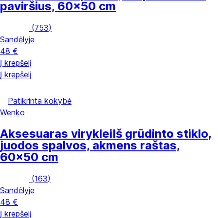
paviršius, 60x50 cm
(
753
)
Sandėlyje
48 €
Į krepšelį
Į krepšelį
Patikrinta kokybė
Wenko
Aksesuaras viryklei
Iš grūdinto stiklo,
juodos spalvos, akmens raštas,
60x50 cm
(
163
)
Sandėlyje
48 €
Į krepšelį