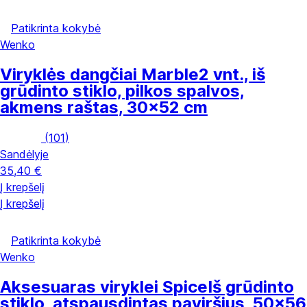
Patikrinta kokybė
Wenko
Viryklės dangčiai Marble
2 vnt., iš
grūdinto stiklo, pilkos spalvos,
akmens raštas, 30x52 cm
(
101
)
Sandėlyje
35,40 €
Į krepšelį
Į krepšelį
Patikrinta kokybė
Wenko
Aksesuaras viryklei Spice
Iš grūdinto
stiklo, atspausdintas paviršius, 50x56