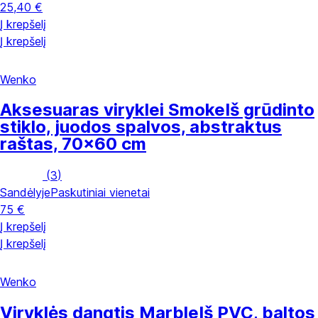
25,40 €
Į krepšelį
Į krepšelį
Wenko
Aksesuaras viryklei Smoke
Iš grūdinto
stiklo, juodos spalvos, abstraktus
raštas, 70x60 cm
(
3
)
Sandėlyje
Paskutiniai vienetai
75 €
Į krepšelį
Į krepšelį
Wenko
Viryklės dangtis Marble
Iš PVC, baltos