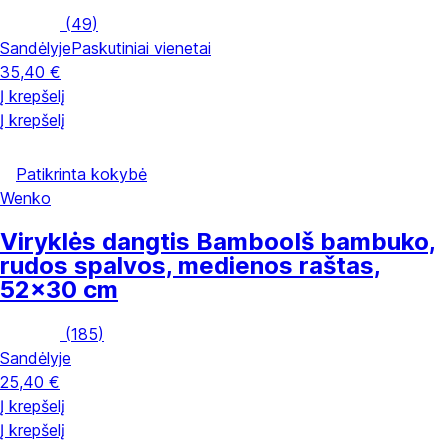
(
49
)
Sandėlyje
Paskutiniai vienetai
35,40 €
Į krepšelį
Į krepšelį
Patikrinta kokybė
Wenko
Viryklės dangtis Bamboo
Iš bambuko,
rudos spalvos, medienos raštas,
52x30 cm
(
185
)
Sandėlyje
25,40 €
Į krepšelį
Į krepšelį