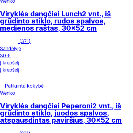
Wenko
Viryklės dangčiai Lunch
2 vnt., iš
grūdinto stiklo, rudos spalvos,
medienos raštas, 30x52 cm
(
371
)
Sandėlyje
30 €
Į krepšelį
Į krepšelį
Patikrinta kokybė
Wenko
Viryklės dangčiai Peperoni
2 vnt., iš
grūdinto stiklo, juodos spalvos,
atspausdintas paviršius, 30x52 cm