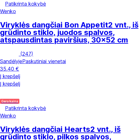
Patikrinta kokybė
Wenko
Viryklės dangčiai Bon Appetit
2 vnt., iš
grūdinto stiklo, juodos spalvos,
atspausdintas paviršius, 30x52 cm
(
247
)
Sandėlyje
Paskutiniai vienetai
35,40 €
Į krepšelį
Į krepšelį
Gera kaina
Patikrinta kokybė
Wenko
Viryklės dangčiai Hearts
2 vnt., iš
grūdinto stiklo, pilkos spalvos,