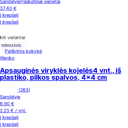
Sandėlyje
Paskutiniai vienetai
37,40 €
Į krepšelį
Į krepšelį
kiti variantai
rinkinys 4 vnt.
Patikrinta kokybė
Wenko
Apsauginės viryklės kojelės
4 vnt., iš
plastiko, pilkos spalvos, 4x4 cm
(
283
)
Sandėlyje
8,90 €
2,23 € / vnt.
Į krepšelį
Į krepšelį