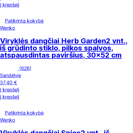
Į krepšelį
Patikrinta kokybė
Wenko
Viryklės dangčiai Herb Garden
2 vnt.,
iš grūdinto stiklo, pilkos spalvos,
atspausdintas paviršius, 30x52 cm
(
628
)
Sandėlyje
37,40 €
Į krepšelį
Į krepšelį
Patikrinta kokybė
Wenko
Viryklės dangčiai Spice
2 vnt., iš