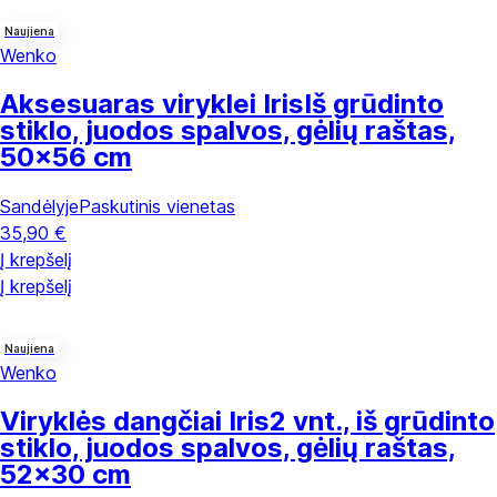
Naujiena
Wenko
Aksesuaras viryklei Iris
Iš grūdinto
stiklo, juodos spalvos, gėlių raštas,
50x56 cm
Sandėlyje
Paskutinis vienetas
35,90 €
Į krepšelį
Į krepšelį
Naujiena
Wenko
Viryklės dangčiai Iris
2 vnt., iš grūdinto
stiklo, juodos spalvos, gėlių raštas,
52x30 cm