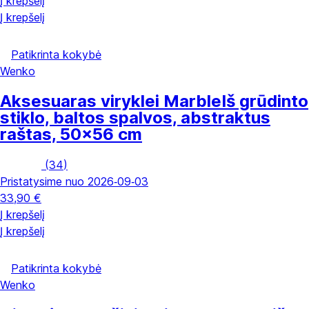
Į krepšelį
Į krepšelį
Patikrinta kokybė
Wenko
Aksesuaras viryklei Marble
Iš grūdinto
stiklo, baltos spalvos, abstraktus
raštas, 50x56 cm
(
34
)
Pristatysime nuo 2026‑09‑03
33,90 €
Į krepšelį
Į krepšelį
Patikrinta kokybė
Wenko