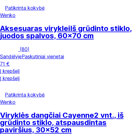
Patikrinta kokybė
Wenko
Aksesuaras viryklei
Iš grūdinto stiklo,
juodos spalvos, 60x70 cm
(
80
)
Sandėlyje
Paskutiniai vienetai
71 €
Į krepšelį
Į krepšelį
Patikrinta kokybė
Wenko
Viryklės dangčiai Cayenne
2 vnt., iš
grūdinto stiklo, atspausdintas
paviršius, 30x52 cm