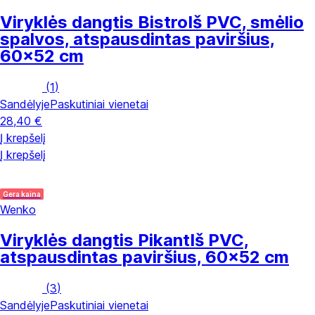
Viryklės dangtis Bistro
Iš PVC, smėlio
spalvos, atspausdintas paviršius,
60x52 cm
(
1
)
Sandėlyje
Paskutiniai vienetai
28,40 €
Į krepšelį
Į krepšelį
Gera kaina
Wenko
Viryklės dangtis Pikant
Iš PVC,
atspausdintas paviršius, 60x52 cm
(
3
)
Sandėlyje
Paskutiniai vienetai