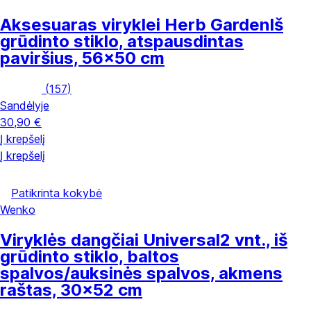
Aksesuaras viryklei Herb Garden
Iš
grūdinto stiklo, atspausdintas
paviršius, 56x50 cm
(
157
)
Sandėlyje
30,90 €
Į krepšelį
Į krepšelį
Patikrinta kokybė
Wenko
Viryklės dangčiai Universal
2 vnt., iš
grūdinto stiklo, baltos
spalvos/auksinės spalvos, akmens
raštas, 30x52 cm