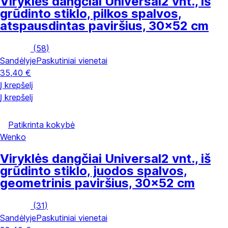
Viryklės dangčiai Universal
2 vnt., iš
grūdinto stiklo, pilkos spalvos,
atspausdintas paviršius, 30x52 cm
(
58
)
Sandėlyje
Paskutiniai vienetai
35,40 €
Į krepšelį
Į krepšelį
Patikrinta kokybė
Wenko
Viryklės dangčiai Universal
2 vnt., iš
grūdinto stiklo, juodos spalvos,
geometrinis paviršius, 30x52 cm
(
31
)
Sandėlyje
Paskutiniai vienetai