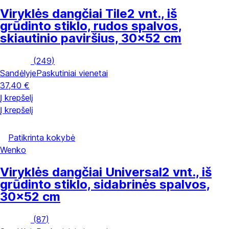
Viryklės dangčiai Tile
2 vnt., iš
grūdinto stiklo, rudos spalvos,
skiautinio paviršius, 30x52 cm
(
249
)
Sandėlyje
Paskutiniai vienetai
37,40 €
Į krepšelį
Į krepšelį
Patikrinta kokybė
Wenko
Viryklės dangčiai Universal
2 vnt., iš
grūdinto stiklo, sidabrinės spalvos,
30x52 cm
(
87
)