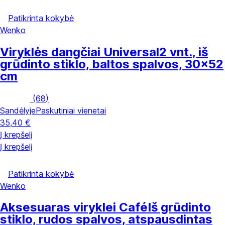
Patikrinta kokybė
Wenko
Viryklės dangčiai Universal
2 vnt., iš
grūdinto stiklo, baltos spalvos, 30x52
cm
(
68
)
Sandėlyje
Paskutiniai vienetai
35,40 €
Į krepšelį
Į krepšelį
Patikrinta kokybė
Wenko
Aksesuaras viryklei Café
Iš grūdinto
stiklo, rudos spalvos, atspausdintas