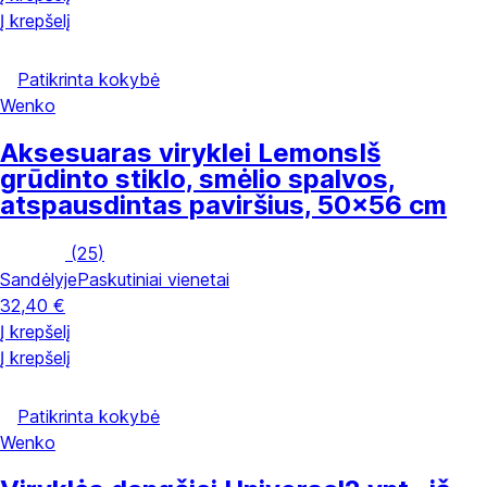
Į krepšelį
Patikrinta kokybė
Wenko
Aksesuaras viryklei Lemons
Iš
grūdinto stiklo, smėlio spalvos,
atspausdintas paviršius, 50x56 cm
(
25
)
Sandėlyje
Paskutiniai vienetai
32,40 €
Į krepšelį
Į krepšelį
Patikrinta kokybė
Wenko