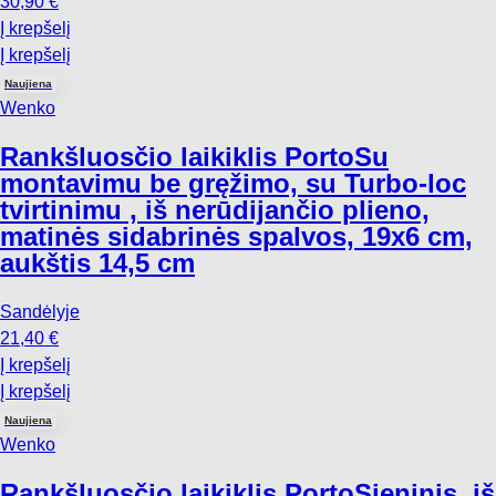
30,90 €
Į krepšelį
Į krepšelį
Naujiena
Wenko
Rankšluosčio laikiklis Porto
Su
montavimu be gręžimo, su Turbo-loc
tvirtinimu , iš nerūdijančio plieno,
matinės sidabrinės spalvos, 19x6 cm,
aukštis 14,5 cm
Sandėlyje
21,40 €
Į krepšelį
Į krepšelį
Naujiena
Wenko
Rankšluosčio laikiklis Porto
Sieninis, iš