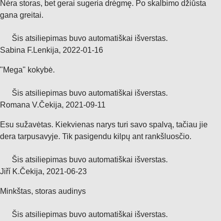
Nėra storas, bet gerai sugeria drėgmę. Po skalbimo džiūsta
gana greitai.
Šis atsiliepimas buvo automatiškai išverstas.
Sabina F.
Lenkija
,
2022‑01‑16
"Mega" kokybė.
Šis atsiliepimas buvo automatiškai išverstas.
Romana V.
Čekija
,
2021‑09‑11
Esu sužavėtas. Kiekvienas narys turi savo spalvą, tačiau jie
dera tarpusavyje. Tik pasigendu kilpų ant rankšluosčio.
Šis atsiliepimas buvo automatiškai išverstas.
Jiří K.
Čekija
,
2021‑06‑23
Minkštas, storas audinys
Šis atsiliepimas buvo automatiškai išverstas.