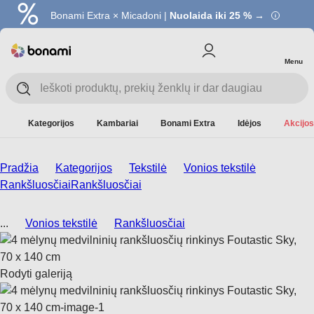
Bonami Extra × Micadoni |
Nuolaida iki 25 % →
Menu
Kategorijos
Kambariai
Bonami Extra
Idėjos
Akcijos
Pradžia
Kategorijos
Tekstilė
Vonios tekstilė
Rankšluosčiai
Rankšluosčiai
...
Vonios tekstilė
Rankšluosčiai
Rodyti galeriją