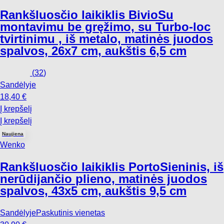
Rankšluosčio laikiklis Bivio
Su
montavimu be gręžimo, su Turbo-loc
tvirtinimu , iš metalo, matinės juodos
spalvos, 26x7 cm, aukštis 6,5 cm
(
32
)
Sandėlyje
18,40 €
Į krepšelį
Į krepšelį
Naujiena
Wenko
Rankšluosčio laikiklis Porto
Sieninis, iš
nerūdijančio plieno, matinės juodos
spalvos, 43x5 cm, aukštis 9,5 cm
Sandėlyje
Paskutinis vienetas