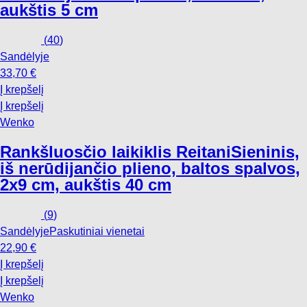
aukštis 5 cm
(
40
)
Sandėlyje
33,70 €
Į krepšelį
Į krepšelį
Wenko
Rankšluosčio laikiklis Reitani
Sieninis,
iš nerūdijančio plieno, baltos spalvos,
2x9 cm, aukštis 40 cm
(
9
)
Sandėlyje
Paskutiniai vienetai
22,90 €
Į krepšelį
Į krepšelį
Wenko