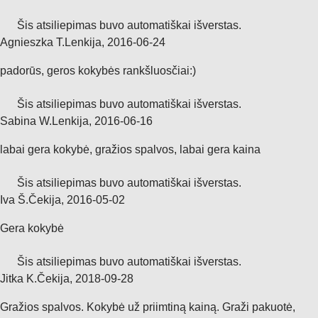
Šis atsiliepimas buvo automatiškai išverstas.
Agnieszka T.
Lenkija
,
2016‑06‑24
padorūs, geros kokybės rankšluosčiai:)
Šis atsiliepimas buvo automatiškai išverstas.
Sabina W.
Lenkija
,
2016‑06‑16
labai gera kokybė, gražios spalvos, labai gera kaina
Šis atsiliepimas buvo automatiškai išverstas.
Iva Š.
Čekija
,
2016‑05‑02
Gera kokybė
Šis atsiliepimas buvo automatiškai išverstas.
Jitka K.
Čekija
,
2018‑09‑28
Gražios spalvos. Kokybė už priimtiną kainą. Graži pakuotė,