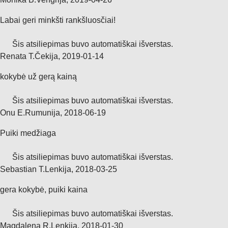
Labai geri minkšti rankšluosčiai!
Šis atsiliepimas buvo automatiškai išverstas.
Renata T.
Čekija
,
2019‑01‑14
kokybė už gerą kainą
Šis atsiliepimas buvo automatiškai išverstas.
Onu E.
Rumunija
,
2018‑06‑19
Puiki medžiaga
Šis atsiliepimas buvo automatiškai išverstas.
Sebastian T.
Lenkija
,
2018‑03‑25
gera kokybė, puiki kaina
Šis atsiliepimas buvo automatiškai išverstas.
Magdalena R.
Lenkija
,
2018‑01‑30