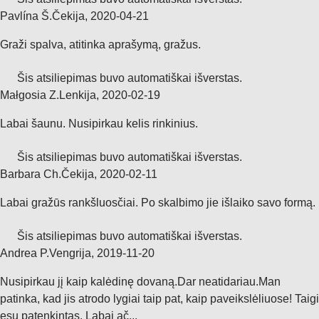
Pavlína Š.
Čekija
,
2020‑04‑21
Graži spalva, atitinka aprašymą, gražus.
Šis atsiliepimas buvo automatiškai išverstas.
Małgosia Z.
Lenkija
,
2020‑02‑19
Labai šaunu. Nusipirkau kelis rinkinius.
Šis atsiliepimas buvo automatiškai išverstas.
Barbara Ch.
Čekija
,
2020‑02‑11
Labai gražūs rankšluosčiai. Po skalbimo jie išlaiko savo formą.
Šis atsiliepimas buvo automatiškai išverstas.
Andrea P.
Vengrija
,
2019‑11‑20
Nusipirkau jį kaip kalėdinę dovaną.Dar neatidariau.Man
patinka, kad jis atrodo lygiai taip pat, kaip paveikslėliuose! Taigi
esu patenkintas. Labai ač...