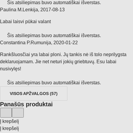
Šis atsiliepimas buvo automatiškai išverstas.
Paulina M.
Lenkija
,
2017‑08‑13
Labai laisvi pūkai valant
Šis atsiliepimas buvo automatiškai išverstas.
Constantina P.
Rumunija
,
2020‑01‑22
Rankšluosčiai yra labai ploni. Jų tankis nė iš tolo neprilygsta
deklaruojamam. Jie net neturi jokių griebtuvų. Esu labai
nusivylęs!
Šis atsiliepimas buvo automatiškai išverstas.
VISOS APŽVALGOS
(
57
)
Panašūs produktai
Į krepšelį
Į krepšelį