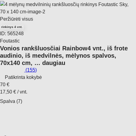
Peržiūrėti visus
rinkinys 4 vnt.
ID: 565248
Foutastic
Vonios rankšluosčiai Rainbow
4 vnt., iš frote
audinio, iš medvilnės, mėlynos spalvos,
70x140 cm
, …
daugiau
(
155
)
Patikrinta kokybė
70 €
17,50 € / vnt.
Spalva (7)