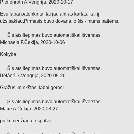
Pfeifenroth A.
Vengrija
,
2020‑10‑17
Esu labai patenkinta, tai jau antras kartas, kai jį
užsisakiau.Pirmasis buvo dovana, o šis - mums patiems.
Šis atsiliepimas buvo automatiškai išverstas.
Michaela F.
Čekija
,
2020‑10‑06
Kokybė
Šis atsiliepimas buvo automatiškai išverstas.
Béláné S.
Vengrija
,
2020‑09‑26
Gražus, minkštas, labai geras!
Šis atsiliepimas buvo automatiškai išverstas.
Marie A.
Čekija
,
2020‑08‑27
puiki medžiaga ir spalva