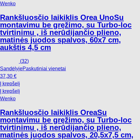
Wenko
Rankšluosčio laikiklis Orea Uno
Su
montavimu be gręžimo, su Turbo-loc
tvirtinimu , iš nerūdijančio plieno,
matinės juodos spalvos, 60x7 cm,
aukštis 4,5 cm
(
32
)
Sandėlyje
Paskutiniai vienetai
37,30 €
Į krepšelį
Į krepšelį
Wenko
Rankšluosčio laikiklis Orea
Su
montavimu be gręžimo, su Turbo-loc
tvirtinimu , iš nerūdijančio plieno,
matinės juodos spalvos, 20,5x7,5 cm,