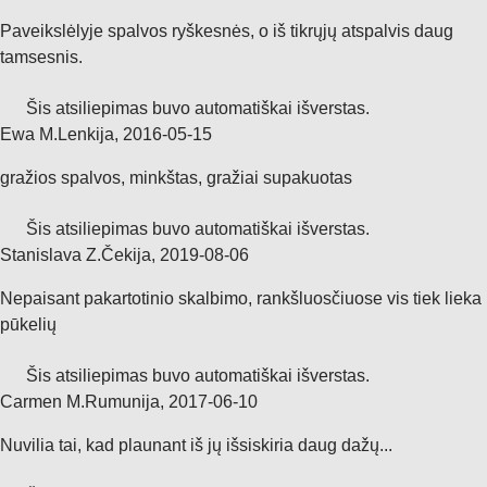
Paveikslėlyje spalvos ryškesnės, o iš tikrųjų atspalvis daug
tamsesnis.
Šis atsiliepimas buvo automatiškai išverstas.
Ewa M.
Lenkija
,
2016‑05‑15
gražios spalvos, minkštas, gražiai supakuotas
Šis atsiliepimas buvo automatiškai išverstas.
Stanislava Z.
Čekija
,
2019‑08‑06
Nepaisant pakartotinio skalbimo, rankšluosčiuose vis tiek lieka
pūkelių
Šis atsiliepimas buvo automatiškai išverstas.
Carmen M.
Rumunija
,
2017‑06‑10
Nuvilia tai, kad plaunant iš jų išsiskiria daug dažų...