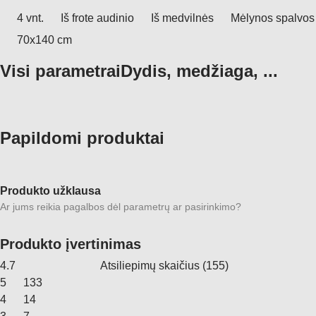
4 vnt.
Iš frote audinio
Iš medvilnės
Mėlynos spalvos
70x140 cm
Visi parametrai
Dydis, medžiaga, ...
Papildomi produktai
Produkto užklausa
Ar jums reikia pagalbos dėl parametrų ar pasirinkimo?
Produkto įvertinimas
4.7
Atsiliepimų skaičius
(
155
)
5
133
4
14