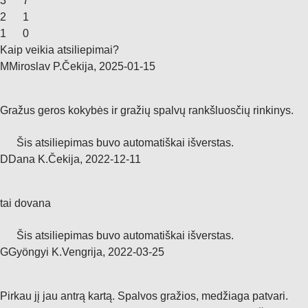
3
7
2
1
1
0
Kaip veikia atsiliepimai?
M
Miroslav P.
Čekija
,
2025‑01‑15
Gražus geros kokybės ir gražių spalvų rankšluosčių rinkinys.
Šis atsiliepimas buvo automatiškai išverstas.
D
Dana K.
Čekija
,
2022‑12‑11
tai dovana
Šis atsiliepimas buvo automatiškai išverstas.
G
Gyöngyi K.
Vengrija
,
2022‑03‑25
Pirkau jį jau antrą kartą. Spalvos gražios, medžiaga patvari.