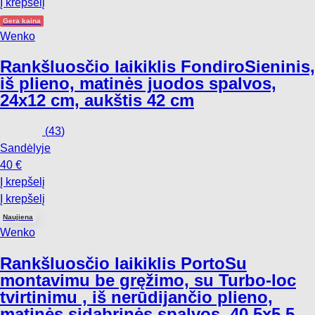
Į krepšelį
Gera kaina
Wenko
Rankšluosčio laikiklis Fondiro
Sieninis,
iš plieno, matinės juodos spalvos,
24x12 cm, aukštis 42 cm
(
43
)
Sandėlyje
40 €
Į krepšelį
Į krepšelį
Naujiena
Wenko
Rankšluosčio laikiklis Porto
Su
montavimu be gręžimo, su Turbo-loc
tvirtinimu , iš nerūdijančio plieno,
matinės sidabrinės spalvos, 40,5x5,5