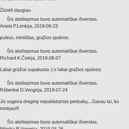
Žiūrėti daugiau
Šis atsiliepimas buvo automatiškai išverstas.
Aneta P.
Lenkija
,
2019‑08‑23
puikus, minkštas, gražios spalvos.
Šis atsiliepimas buvo automatiškai išverstas.
Richard K.
Čekija
,
2019‑08‑07
Labai gražiai supakuota :) ir labai gražios spalvos.
Šis atsiliepimas buvo automatiškai išverstas.
Róbertné D.
Vengrija
,
2019‑07‑24
Jis sugeria drėgmę nepalikdamas pėdsakų....Gavau tai, ko
norėjau!!!
Šis atsiliepimas buvo automatiškai išverstas.
Mónika B.
Vengrija
,
2019‑04‑26