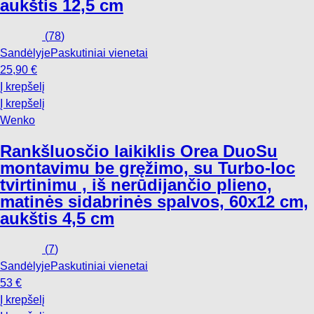
aukštis 12,5 cm
(
78
)
Sandėlyje
Paskutiniai vienetai
25,90 €
Į krepšelį
Į krepšelį
Wenko
Rankšluosčio laikiklis Orea Duo
Su
montavimu be gręžimo, su Turbo-loc
tvirtinimu , iš nerūdijančio plieno,
matinės sidabrinės spalvos, 60x12 cm,
aukštis 4,5 cm
(
7
)
Sandėlyje
Paskutiniai vienetai
53 €
Į krepšelį