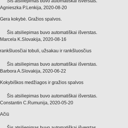
Šis atsiliepimas buvo automatiškai išverstas.
Agnieszka P.
Lenkija
,
2020‑08‑20
Gera kokybė. Gražios spalvos.
Šis atsiliepimas buvo automatiškai išverstas.
Marcela K.
Slovakija
,
2020‑08‑16
rankšluosčiai tobuli, užsakau ir rankšluosčius
Šis atsiliepimas buvo automatiškai išverstas.
Barbora A.
Slovakija
,
2020‑06‑22
Kokybiškos medžiagos ir gražios spalvos
Šis atsiliepimas buvo automatiškai išverstas.
Constantin C.
Rumunija
,
2020‑05‑20
Ačiū
Šis atsiliepimas buvo automatiškai išverstas.