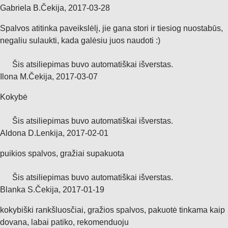
Gabriela B.
Čekija
,
2017‑03‑28
Spalvos atitinka paveikslėlį, jie gana stori ir tiesiog nuostabūs,
negaliu sulaukti, kada galėsiu juos naudoti :)
Šis atsiliepimas buvo automatiškai išverstas.
Ilona M.
Čekija
,
2017‑03‑07
Kokybė
Šis atsiliepimas buvo automatiškai išverstas.
Aldona D.
Lenkija
,
2017‑02‑01
puikios spalvos, gražiai supakuota
Šis atsiliepimas buvo automatiškai išverstas.
Blanka S.
Čekija
,
2017‑01‑19
kokybiški rankšluosčiai, gražios spalvos, pakuotė tinkama kaip
dovana, labai patiko, rekomenduoju