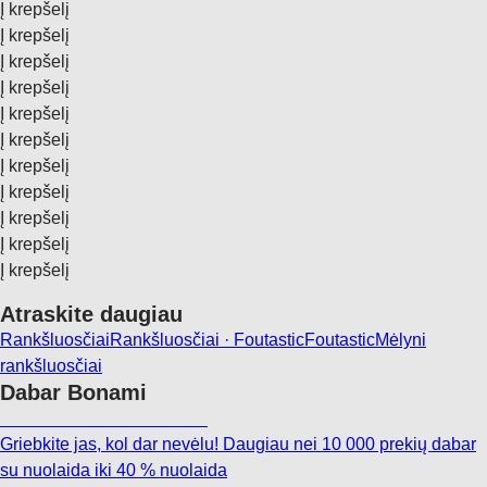
Į krepšelį
Į krepšelį
Į krepšelį
Į krepšelį
Į krepšelį
Į krepšelį
Į krepšelį
Į krepšelį
Į krepšelį
Į krepšelį
Į krepšelį
Atraskite daugiau
Rankšluosčiai
Rankšluosčiai · Foutastic
Foutastic
Mėlyni
rankšluosčiai
Dabar Bonami
Summer Sale iki -40 %
Griebkite jas, kol dar nevėlu! Daugiau nei 10 000 prekių dabar
su nuolaida iki 40 % nuolaida