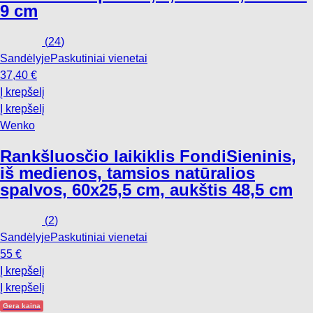
9 cm
(
24
)
Sandėlyje
Paskutiniai vienetai
37,40 €
Į krepšelį
Į krepšelį
Wenko
Rankšluosčio laikiklis Fondi
Sieninis,
iš medienos, tamsios natūralios
spalvos, 60x25,5 cm, aukštis 48,5 cm
(
2
)
Sandėlyje
Paskutiniai vienetai
55 €
Į krepšelį
Į krepšelį
Gera kaina