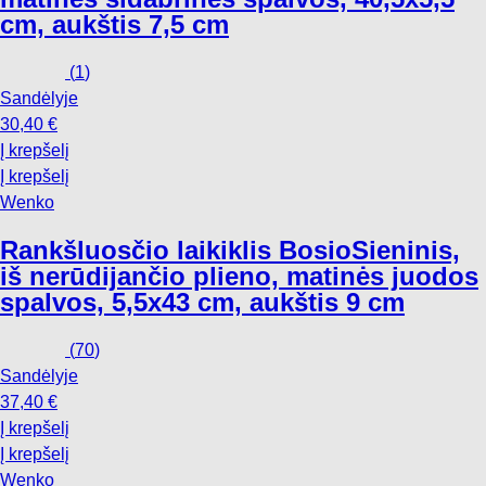
cm, aukštis 7,5 cm
(
1
)
Sandėlyje
30,40 €
Į krepšelį
Į krepšelį
Wenko
Rankšluosčio laikiklis Bosio
Sieninis,
iš nerūdijančio plieno, matinės juodos
spalvos, 5,5x43 cm, aukštis 9 cm
(
70
)
Sandėlyje
37,40 €
Į krepšelį
Į krepšelį
Wenko