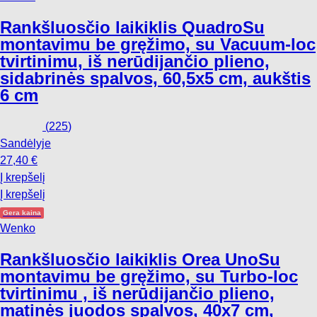
Rankšluosčio laikiklis Quadro
Su
montavimu be gręžimo, su Vacuum-loc
tvirtinimu, iš nerūdijančio plieno,
sidabrinės spalvos, 60,5x5 cm, aukštis
6 cm
(
225
)
Sandėlyje
27,40 €
Į krepšelį
Į krepšelį
Gera kaina
Wenko
Rankšluosčio laikiklis Orea Uno
Su
montavimu be gręžimo, su Turbo-loc
tvirtinimu , iš nerūdijančio plieno,
matinės juodos spalvos, 40x7 cm,