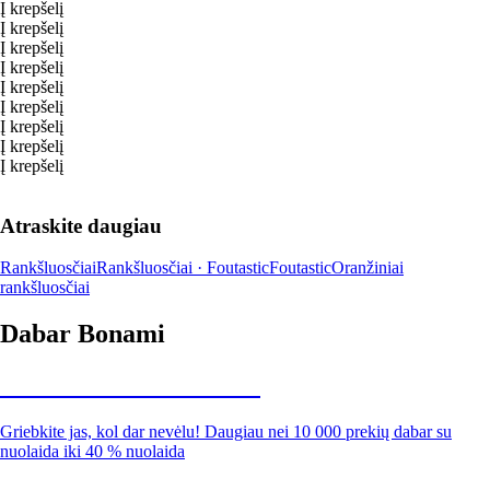
Į krepšelį
Į krepšelį
Į krepšelį
Į krepšelį
Į krepšelį
Į krepšelį
Į krepšelį
Į krepšelį
Į krepšelį
Atraskite daugiau
Rankšluosčiai
Rankšluosčiai · Foutastic
Foutastic
Oranžiniai
rankšluosčiai
Dabar Bonami
Summer Sale iki -40 %
Griebkite jas, kol dar nevėlu! Daugiau nei 10 000 prekių dabar su
nuolaida iki 40 % nuolaida