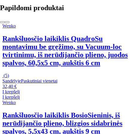
Papildomi produktai
Wenko
Rankšluosčio laikiklis Quadro
Su
montavimu be gręžimo, su Vacuum-loc
tvirtinimu, iš nerūdijančio plieno, juodos
spalvos, 60,5x5 cm, aukštis 6 cm
(
5
)
Sandėlyje
Paskutiniai vienetai
32,40 €
Į krepšelį
Į krepšelį
Wenko
Rankšluosčio laikiklis Bosio
Sieninis, iš
nerūdijančio plieno, blizgios sidabrinės
spalvos, 5,5x43 cm, aukštis 9 cm