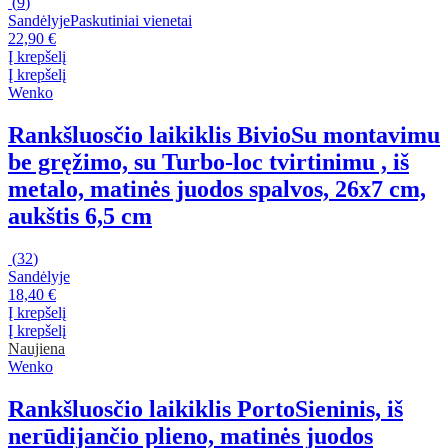
(
9
)
Sandėlyje
Paskutiniai vienetai
22,90 €
Į krepšelį
Į krepšelį
Wenko
Rankšluosčio laikiklis Bivio
Su montavimu
be gręžimo, su Turbo-loc tvirtinimu , iš
metalo, matinės juodos spalvos, 26x7 cm,
aukštis 6,5 cm
(
32
)
Sandėlyje
18,40 €
Į krepšelį
Į krepšelį
Naujiena
Wenko
Rankšluosčio laikiklis Porto
Sieninis, iš
nerūdijančio plieno, matinės juodos