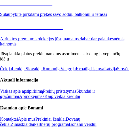
Sodas su nuolaida
Sutaupykite pirkdami prekes savo sodui, balkonui ir terasai
Premium su nuolaida
Atrinktos premium kolekcijos jūsų namams dabar dar palankesnėmis
kainomis
Jūsų laukia platus prekių namams asortimentas ir daug įkvepiančių
idėjų
Čekija
Lenkija
Slovakija
Rumunija
Vengrija
Kroatija
Lietuva
Latvija
Slovėn
Aktuali informacija
Viskas apie apsipirkimą
Prekių pristatymas
Skundai ir
grąžinimai
Apmokėjimas
Kaip veikia kreditai
Išsamiau apie Bonami
Kontaktai
Apie mus
Prekiniai ženklai
Dovanų
čekiai
Žiniasklaidai
Partnerių programa
Bonami verslui