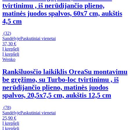
tvirtinimu , iš nerūdijančio plieno,
matinės juodos spalvos, 60x7 cm, aukštis
4,5 cm
(
32
)
Sandėlyje
Paskutiniai vienetai
37,30 €
Į krepšelį
Į krepšelį
Wenko
Rankšluosčio laikiklis Orea
Su montavimu
be gręžimo, su Turbo-loc tvirtinimu , iš
nerūdijančio plieno, matinės juodos
spalvos, 20,5x7,5 cm, aukštis 12,5 cm
(
78
)
Sandėlyje
Paskutiniai vienetai
25,90 €
Į krepšelį
Į krepšelį