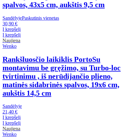
spalvos, 43x5 cm, aukštis 9,5 cm
Sandėlyje
Paskutinis vienetas
30,90 €
Į krepšelį
Į krepšelį
Naujiena
Wenko
Rankšluosčio laikiklis Porto
Su
montavimu be gręžimo, su Turbo-loc
tvirtinimu , iš nerūdijančio plieno,
matinės sidabrinės spalvos, 19x6 cm,
aukštis 14,5 cm
Sandėlyje
21,40 €
Į krepšelį
Į krepšelį
Naujiena
Wenko