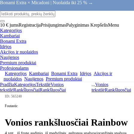
Bonami Extra × Micadoni |
Nuolaida iki 25 % →
10 € jums
Registracija
Prisijungimas
Palyginimas
Krepšelis
Menu
Kategorijos
Kambariai
Bonami Extra
Idėjos
Akcijos ir nuolaidos
Naujienos
Premium produktai
Profesionalams
Kategorijos
Kambariai
Bonami Extra
Idėjos
Akcijos ir
nuolaidos
Naujienos
Premium produktai
Pradžia
Kategorijos
Tekstilė
Vonios
...
Vonios
tekstilė
Rankšluosčiai
Rankšluosčiai
tekstilė
Rankšluosčiai
ID: 565240
Foutastic
Vonios rankšluosčiai Rainbow
4 vnt., iš frote audinio, iš medvilnės, geltonos spalvos/oranžinės spalvos,