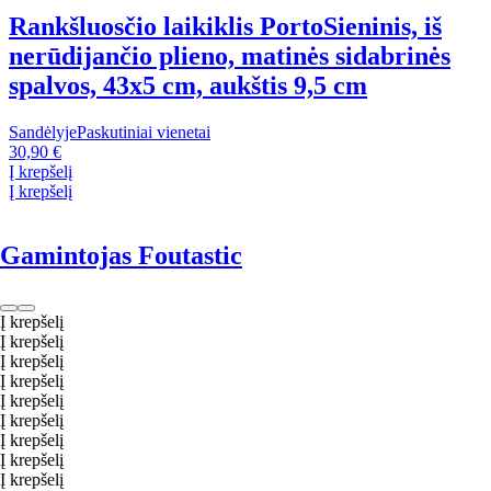
Rankšluosčio laikiklis Porto
Sieninis, iš
nerūdijančio plieno, matinės sidabrinės
spalvos, 43x5 cm, aukštis 9,5 cm
Sandėlyje
Paskutiniai vienetai
30,90 €
Į krepšelį
Į krepšelį
Gamintojas Foutastic
Į krepšelį
Į krepšelį
Į krepšelį
Į krepšelį
Į krepšelį
Į krepšelį
Į krepšelį
Į krepšelį
Į krepšelį