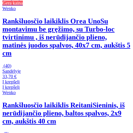
Gera kaina
Wenko
Rankšluosčio laikiklis Orea Uno
Su
montavimu be gręžimo, su Turbo-loc
tvirtinimu , iš nerūdijančio plieno,
matinės juodos spalvos, 40x7 cm, aukštis 5
cm
(
40
)
Sandėlyje
33,70 €
Į krepšelį
Į krepšelį
Wenko
Rankšluosčio laikiklis Reitani
Sieninis, iš
nerūdijančio plieno, baltos spalvos, 2x9
cm, aukštis 40 cm