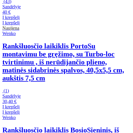
(
43
)
Sandėlyje
40 €
Į krepšelį
Į krepšelį
Naujiena
Wenko
Rankšluosčio laikiklis Porto
Su
montavimu be gręžimo, su Turbo-loc
tvirtinimu , iš nerūdijančio plieno,
matinės sidabrinės spalvos, 40,5x5,5 cm,
aukštis 7,5 cm
(
1
)
Sandėlyje
30,40 €
Į krepšelį
Į krepšelį
Wenko
Rankšluosčio laikiklis Bosio
Sieninis, iš