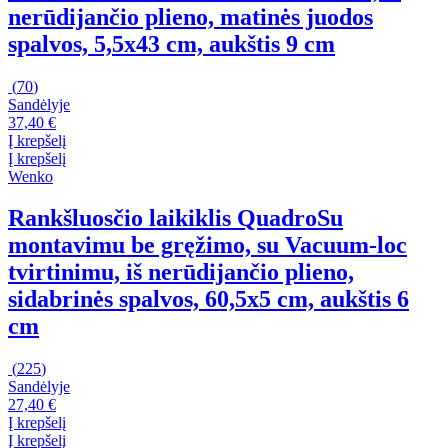
nerūdijančio plieno, matinės juodos
spalvos, 5,5x43 cm, aukštis 9 cm
(
70
)
Sandėlyje
37,40 €
Į krepšelį
Į krepšelį
Wenko
Rankšluosčio laikiklis Quadro
Su
montavimu be gręžimo, su Vacuum-loc
tvirtinimu, iš nerūdijančio plieno,
sidabrinės spalvos, 60,5x5 cm, aukštis 6
cm
(
225
)
Sandėlyje
27,40 €
Į krepšelį
Į krepšelį