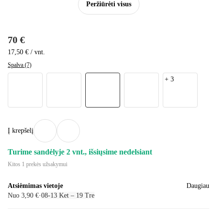
Peržiūrėti visus
70 €
17,50 € / vnt.
Spalva (7)
+
3
Į krepšelį
Turime sandėlyje 2 vnt., išsiųsime nedelsiant
Kitos 1 prekės užsakymui
Atsiėmimas vietoje
Daugiau
Nuo 3,90 €
·
08‑13 Ket – 19 Tre