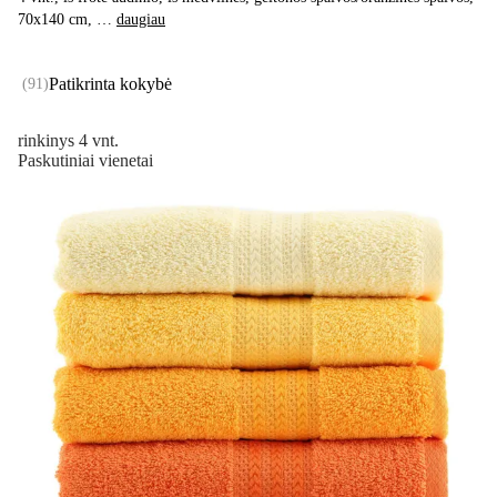
70x140 cm
, …
daugiau
Patikrinta kokybė
(
91
)
rinkinys 4 vnt.
Paskutiniai vienetai