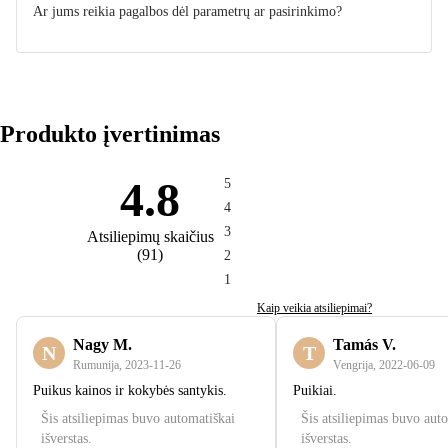
Ar jums reikia pagalbos dėl parametrų ar pasirinkimo?
Produkto įvertinimas
4.8
5
4
3
Atsiliepimų skaičius
(
91
)
2
1
Kaip veikia atsiliepimai?
Nagy M.
Tamás V.
N
T
Rumunija
,
2023‑11‑26
Vengrija
,
2022‑06‑09
Puikus kainos ir kokybės santykis.
Puikiai.
Šis atsiliepimas buvo automatiškai
Šis atsiliepimas buvo aut
išverstas.
išverstas.