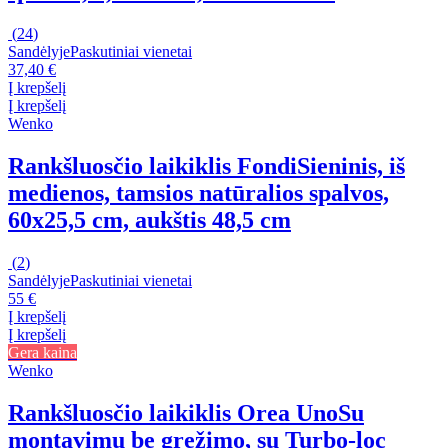
(
24
)
Sandėlyje
Paskutiniai vienetai
37,40 €
Į krepšelį
Į krepšelį
Wenko
Rankšluosčio laikiklis Fondi
Sieninis, iš
medienos, tamsios natūralios spalvos,
60x25,5 cm, aukštis 48,5 cm
(
2
)
Sandėlyje
Paskutiniai vienetai
55 €
Į krepšelį
Į krepšelį
Gera kaina
Wenko
Rankšluosčio laikiklis Orea Uno
Su
montavimu be gręžimo, su Turbo-loc