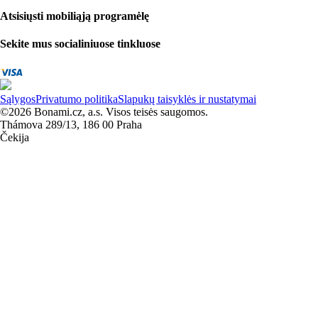
Atsisiųsti mobiliąją programėlę
Sekite mus socialiniuose tinkluose
Sąlygos
Privatumo politika
Slapukų taisyklės ir nustatymai
©2026 Bonami.cz, a.s. Visos teisės saugomos.
Thámova 289/13, 186 00 Praha
Čekija