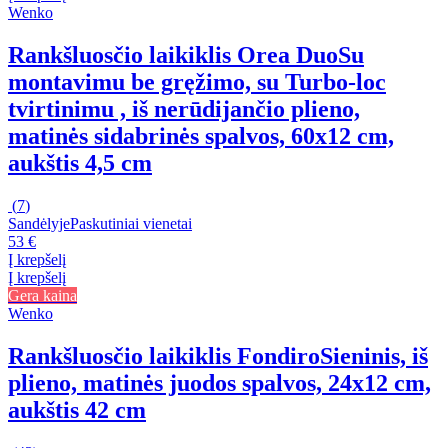
Wenko
Rankšluosčio laikiklis Orea Duo
Su
montavimu be gręžimo, su Turbo-loc
tvirtinimu , iš nerūdijančio plieno,
matinės sidabrinės spalvos, 60x12 cm,
aukštis 4,5 cm
(
7
)
Sandėlyje
Paskutiniai vienetai
53 €
Į krepšelį
Į krepšelį
Gera kaina
Wenko
Rankšluosčio laikiklis Fondiro
Sieninis, iš
plieno, matinės juodos spalvos, 24x12 cm,
aukštis 42 cm