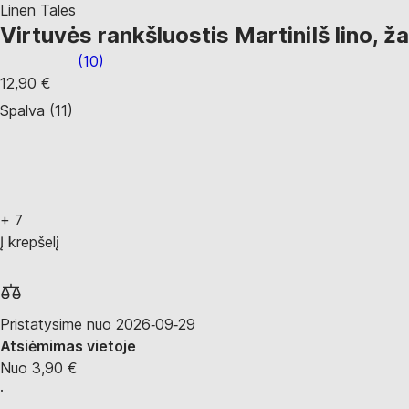
Linen Tales
Virtuvės rankšluostis Martini
Iš lino, 
(
10
)
12,90 €
Spalva (11)
+
7
Į krepšelį
Pristatysime nuo 2026‑09‑29
Atsiėmimas vietoje
Nuo 3,90 €
·