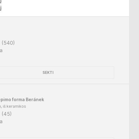
į
į
(
540
)
ta
SEKTI
epimo forma Beránek
, iš keramikos
(
45
)
ta