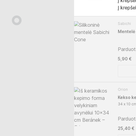
Į krepšel
Į krepšel
Sabichi
Mentelė
Parduo
5,90 €
Orion
Kekso k
34 x 10 cm
Parduo
25,40 €