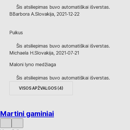
Šis atsiliepimas buvo automatiškai išverstas.
B
Barbora A.
Slovakija
,
2021‑12‑22
Puikus
Šis atsiliepimas buvo automatiškai išverstas.
Michaela H.
Slovakija
,
2021‑07‑21
Maloni lyno medžiaga
Šis atsiliepimas buvo automatiškai išverstas.
VISOS APŽVALGOS
(
4
)
Martini gaminiai