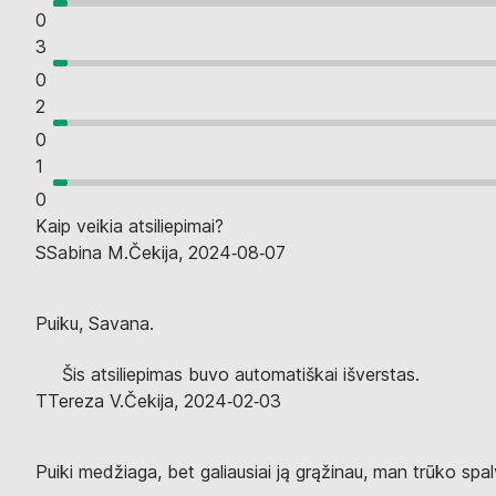
0
3
0
2
0
1
0
Kaip veikia atsiliepimai?
S
Sabina M.
Čekija
,
2024‑08‑07
Puiku, Savana.
Šis atsiliepimas buvo automatiškai išverstas.
T
Tereza V.
Čekija
,
2024‑02‑03
Puiki medžiaga, bet galiausiai ją grąžinau, man trūko spa