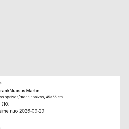
s
 rankšluostis Martini
alios spalvos/rudos spalvos, 45x65 cm
(
10
)
ysime nuo 2026‑09‑29