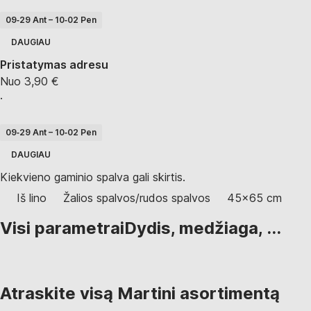
09‑29 Ant – 10‑02 Pen
DAUGIAU
Pristatymas adresu
Nuo 3,90 €
·
09‑29 Ant – 10‑02 Pen
DAUGIAU
Kiekvieno gaminio spalva gali skirtis.
Iš lino
Žalios spalvos/rudos spalvos
45x65 cm
Visi parametrai
Dydis, medžiaga, ...
Atraskite visą Martini asortimentą