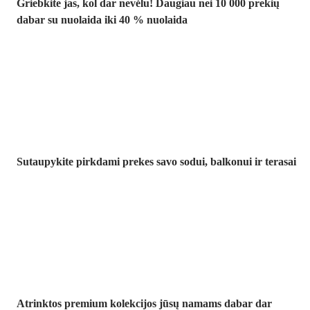
Griebkite jas, kol dar nevėlu! Daugiau nei 10 000 prekių
dabar su nuolaida iki 40 % nuolaida
Sodas su
nuolaida
Sutaupykite pirkdami prekes savo sodui, balkonui ir terasai
Premium su
nuolaida
Atrinktos premium kolekcijos jūsų namams dabar dar