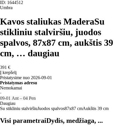
ID: 1644512
Umbra
Kavos staliukas Madera
Su
stikliniu stalviršiu, juodos
spalvos, 87x87 cm, aukštis 39
cm
, …
daugiau
391 €
Į krepšelį
Pristatysime nuo 2026‑09‑01
Pristatymas adresu
Nemokamai
·
09‑01 Ant – 04 Pen
Daugiau
Su stikliniu stalviršiu
Juodos spalvos
87x87 cm
Aukštis 39 cm
Visi parametrai
Dydis, medžiaga, ...