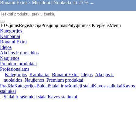
Bonami Extra × Micadoni |
Nuolaida iki 25 % →
10 € jums
Registracija
Prisijungimas
Palyginimas
Krepšelis
Menu
Kategorijos
Kambariai
Bonami Extra
Idėjos
Akcijos ir nuolaidos
Naujienos
Premium produktai
Profesionalams
Kategorijos
Kambariai
Bonami Extra
Idėjos
Akcijos ir
nuolaidos
Naujienos
Premium produktai
Pradžia
Kategorijos
Baldai
Stalai ir rašomieji stalai
Kavos staliukai
Kavos
staliukai
...
Stalai ir rašomieji stalai
Kavos staliukai