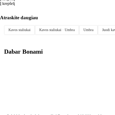
Į krepšelį
Atraskite daugiau
Kavos staliukai
Kavos staliukai · Umbra
Umbra
Juodi ka
Dabar Bonami
Summer Sale
iki -40 %