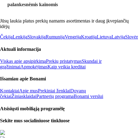
palankesnėmis kainomis
Jūsų laukia platus prekių namams asortimentas ir daug įkvepiančių
idėjų
Čekija
Lenkija
Slovakija
Rumunija
Vengrija
Kroatija
Lietuva
Latvija
Slovėn
Aktuali informacija
Viskas apie apsipirkimą
Prekių pristatymas
Skundai ir
grąžinimai
Apmokėjimas
Kaip veikia kreditai
Išsamiau apie Bonami
Kontaktai
Apie mus
Prekiniai ženklai
Dovanų
čekiai
Žiniasklaidai
Partnerių programa
Bonami verslui
Atsisiųsti mobiliąją programėlę
Sekite mus socialiniuose tinkluose