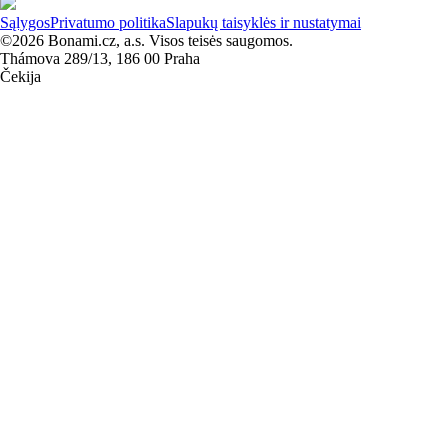
Sąlygos
Privatumo politika
Slapukų taisyklės ir nustatymai
©2026 Bonami.cz, a.s. Visos teisės saugomos.
Thámova 289/13, 186 00 Praha
Čekija