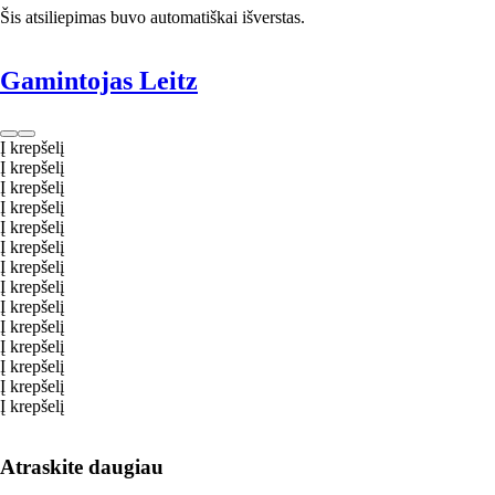
Šis atsiliepimas buvo automatiškai išverstas.
Gamintojas Leitz
Į krepšelį
Į krepšelį
Į krepšelį
Į krepšelį
Į krepšelį
Į krepšelį
Į krepšelį
Į krepšelį
Į krepšelį
Į krepšelį
Į krepšelį
Į krepšelį
Į krepšelį
Į krepšelį
Atraskite daugiau