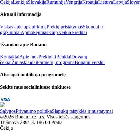
Čekija
Lenkija
Slovakija
Rumunija
Vengrija
Kroatija
Lietuva
Latvija
Slovėn
Aktuali informacija
Viskas apie apsipirkimą
Prekių pristatymas
Skundai ir
grąžinimai
Apmokėjimas
Kaip veikia kreditai
Išsamiau apie Bonami
Kontaktai
Apie mus
Prekiniai ženklai
Dovanų
čekiai
Žiniasklaidai
Partnerių programa
Bonami verslui
Atsisiųsti mobiliąją programėlę
Sekite mus socialiniuose tinkluose
Sąlygos
Privatumo politika
Slapukų taisyklės ir nustatymai
©2026 Bonami.cz, a.s. Visos teisės saugomos.
Thámova 289/13, 186 00 Praha
Čekija