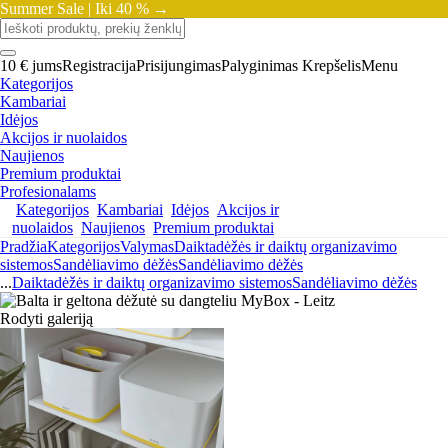
Summer Sale |
Iki 40 % →
10 € jums
Registracija
Prisijungimas
Palyginimas
Krepšelis
Menu
Kategorijos
Kambariai
Idėjos
Akcijos ir nuolaidos
Naujienos
Premium produktai
Profesionalams
Kategorijos
Kambariai
Idėjos
Akcijos ir
nuolaidos
Naujienos
Premium produktai
Pradžia
Kategorijos
Valymas
Daiktadėžės ir daiktų organizavimo
sistemos
Sandėliavimo dėžės
Sandėliavimo dėžės
...
Daiktadėžės ir daiktų organizavimo sistemos
Sandėliavimo dėžės
Rodyti galeriją