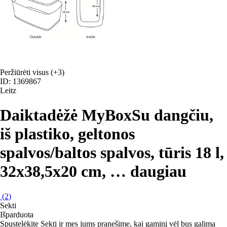
Peržiūrėti visus
(+3)
ID: 1369867
Leitz
Daiktadėžė MyBox
Su dangčiu,
iš plastiko, geltonos
spalvos/baltos spalvos, tūris 18 l,
32x38,5x20 cm
, …
daugiau
(
2
)
Sekti
Išparduota
Spustelėkite Sekti ir mes jums pranešime, kai gaminį vėl bus galima