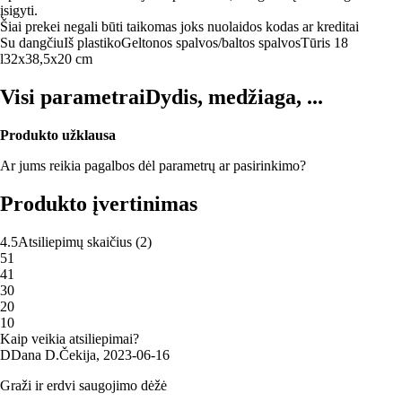
įsigyti.
Šiai prekei negali būti taikomas joks nuolaidos kodas ar kreditai
Su dangčiu
Iš plastiko
Geltonos spalvos/baltos spalvos
Tūris 18
l
32x38,5x20 cm
Visi parametrai
Dydis, medžiaga, ...
Produkto užklausa
Ar jums reikia pagalbos dėl parametrų ar pasirinkimo?
Produkto įvertinimas
4.5
Atsiliepimų skaičius
(
2
)
5
1
4
1
3
0
2
0
1
0
Kaip veikia atsiliepimai?
D
Dana D.
Čekija
,
2023‑06‑16
Graži ir erdvi saugojimo dėžė