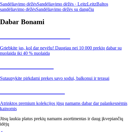
Sandėliavimo dėžės
Sandėliavimo dėžės · Leitz
Leitz
Baltos
sandėliavimo dėžės
Sandėliavimo dėžės su dangčiu
Dabar Bonami
Summer Sale iki -40 %
Griebkite jas, kol dar nevėlu! Daugiau nei 10 000 prekių dabar su
nuolaida iki 40 % nuolaida
Sodas su nuolaida
Sutaupykite pirkdami prekes savo sodui, balkonui ir terasai
Premium su nuolaida
Atrinktos premium kolekcijos jūsų namams dabar dar palankesnėmis
kainomis
Jūsų laukia platus prekių namams asortimentas ir daug įkvepiančių
idėjų