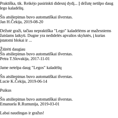
Praktiška, tik. Reikėjo pasirinkti didesnį dydį... Į dėžutę netilpo daug
lego kaladėlių.
Šis atsiliepimas buvo automatiškai išverstas.
Jan H.
Čekija
,
2019‑08‑20
Dėžutė graži, tačiau nepraktiška "Lego" kaladėlėms ar mažesniems
žaislams laikyti. Dugne yra nedidelės apvalios skylutės, į kurias
įstatomi blokai ir ...
Žiūrėti daugiau
Šis atsiliepimas buvo automatiškai išverstas.
Petra T.
Slovakija
,
2017‑11‑01
Jame netelpa daug "Legos" kaladėlių
Šis atsiliepimas buvo automatiškai išverstas.
Lucie K.
Čekija
,
2019‑06‑14
Puikus
Šis atsiliepimas buvo automatiškai išverstas.
Emanuela R.
Rumunija
,
2019‑03‑01
Labai naudingas ir gražus!