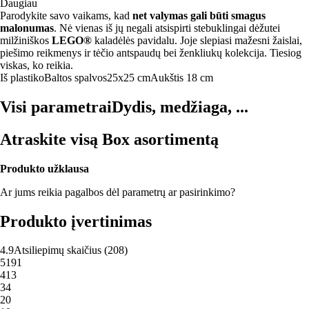
Daugiau
Parodykite savo vaikams, kad
net valymas gali būti smagus
malonumas
. Nė vienas iš jų negali atsispirti stebuklingai dėžutei
milžiniškos
LEGO®
kaladėlės pavidalu. Joje slepiasi mažesni žaislai,
piešimo reikmenys ir tėčio antspaudų bei ženkliukų kolekcija. Tiesiog
viskas, ko reikia.
Iš plastiko
Baltos spalvos
25x25 cm
Aukštis 18 cm
Visi parametrai
Dydis, medžiaga, ...
Atraskite visą Box asortimentą
Produkto užklausa
Ar jums reikia pagalbos dėl parametrų ar pasirinkimo?
Produkto įvertinimas
4.9
Atsiliepimų skaičius
(
208
)
5
191
4
13
3
4
2
0