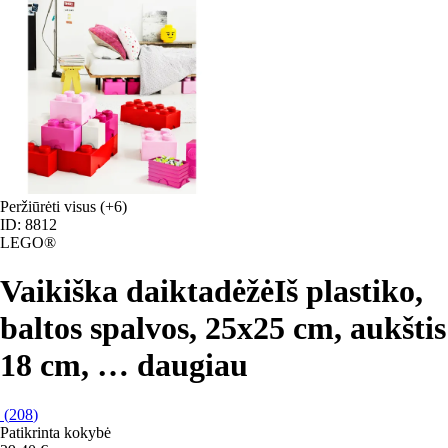
Peržiūrėti visus
(+6)
ID: 8812
LEGO®
Vaikiška daiktadėžė
Iš plastiko,
baltos spalvos, 25x25 cm, aukštis
18 cm
, …
daugiau
(
208
)
Patikrinta kokybė