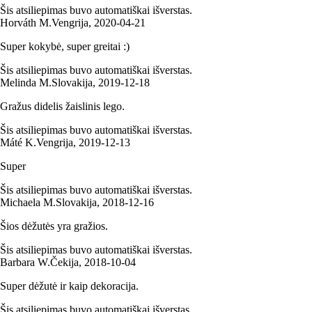
Šis atsiliepimas buvo automatiškai išverstas.
Horváth M.
Vengrija
,
2020‑04‑21
Super kokybė, super greitai :)
Šis atsiliepimas buvo automatiškai išverstas.
Melinda M.
Slovakija
,
2019‑12‑18
Gražus didelis žaislinis lego.
Šis atsiliepimas buvo automatiškai išverstas.
Máté K.
Vengrija
,
2019‑12‑13
Super
Šis atsiliepimas buvo automatiškai išverstas.
Michaela M.
Slovakija
,
2018‑12‑16
Šios dėžutės yra gražios.
Šis atsiliepimas buvo automatiškai išverstas.
Barbara W.
Čekija
,
2018‑10‑04
Super dėžutė ir kaip dekoracija.
Šis atsiliepimas buvo automatiškai išverstas.