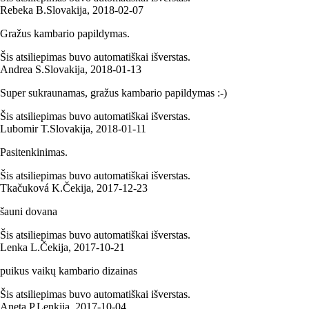
Rebeka B.
Slovakija
,
2018‑02‑07
Gražus kambario papildymas.
Šis atsiliepimas buvo automatiškai išverstas.
Andrea S.
Slovakija
,
2018‑01‑13
Super sukraunamas, gražus kambario papildymas :-)
Šis atsiliepimas buvo automatiškai išverstas.
Lubomir T.
Slovakija
,
2018‑01‑11
Pasitenkinimas.
Šis atsiliepimas buvo automatiškai išverstas.
Tkačuková K.
Čekija
,
2017‑12‑23
šauni dovana
Šis atsiliepimas buvo automatiškai išverstas.
Lenka L.
Čekija
,
2017‑10‑21
puikus vaikų kambario dizainas
Šis atsiliepimas buvo automatiškai išverstas.
Aneta P.
Lenkija
,
2017‑10‑04