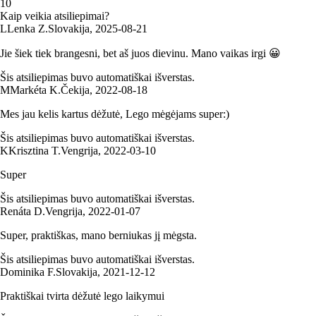
1
0
Kaip veikia atsiliepimai?
L
Lenka Z.
Slovakija
,
2025‑08‑21
Jie šiek tiek brangesni, bet aš juos dievinu. Mano vaikas irgi 😀
Šis atsiliepimas buvo automatiškai išverstas.
M
Markéta K.
Čekija
,
2022‑08‑18
Mes jau kelis kartus dėžutė, Lego mėgėjams super:)
Šis atsiliepimas buvo automatiškai išverstas.
K
Krisztina T.
Vengrija
,
2022‑03‑10
Super
Šis atsiliepimas buvo automatiškai išverstas.
Renáta D.
Vengrija
,
2022‑01‑07
Super, praktiškas, mano berniukas jį mėgsta.
Šis atsiliepimas buvo automatiškai išverstas.
Dominika F.
Slovakija
,
2021‑12‑12
Praktiškai tvirta dėžutė lego laikymui