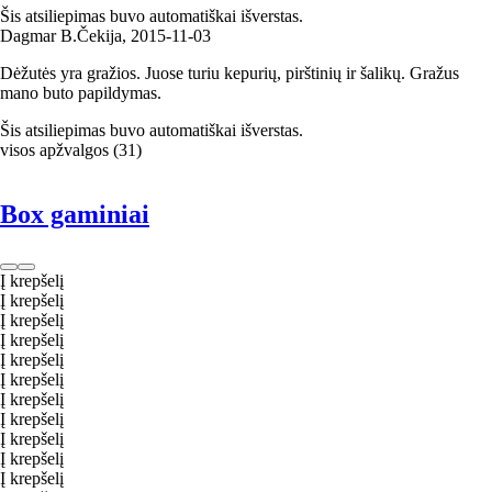
Šis atsiliepimas buvo automatiškai išverstas.
Dagmar B.
Čekija
,
2015‑11‑03
Dėžutės yra gražios. Juose turiu kepurių, pirštinių ir šalikų. Gražus
mano buto papildymas.
Šis atsiliepimas buvo automatiškai išverstas.
visos apžvalgos
(
31
)
Box gaminiai
Į krepšelį
Į krepšelį
Į krepšelį
Į krepšelį
Į krepšelį
Į krepšelį
Į krepšelį
Į krepšelį
Į krepšelį
Į krepšelį
Į krepšelį