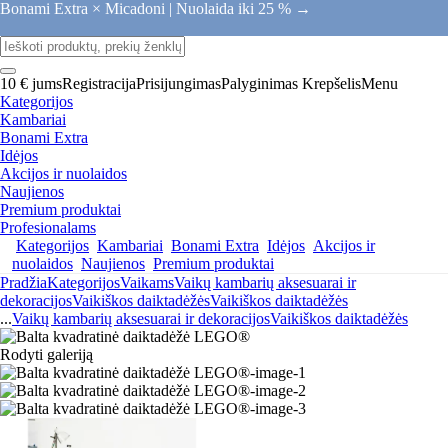
Bonami Extra × Micadoni |
Nuolaida iki 25 % →
10 € jums
Registracija
Prisijungimas
Palyginimas
Krepšelis
Menu
Kategorijos
Kambariai
Bonami Extra
Idėjos
Akcijos ir nuolaidos
Naujienos
Premium produktai
Profesionalams
Kategorijos
Kambariai
Bonami Extra
Idėjos
Akcijos ir
nuolaidos
Naujienos
Premium produktai
Pradžia
Kategorijos
Vaikams
Vaikų kambarių aksesuarai ir
dekoracijos
Vaikiškos daiktadėžės
Vaikiškos daiktadėžės
...
Vaikų kambarių aksesuarai ir dekoracijos
Vaikiškos daiktadėžės
Rodyti galeriją