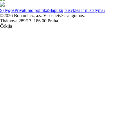
Sąlygos
Privatumo politika
Slapukų taisyklės ir nustatymai
©2026 Bonami.cz, a.s. Visos teisės saugomos.
Thámova 289/13, 186 00 Praha
Čekija