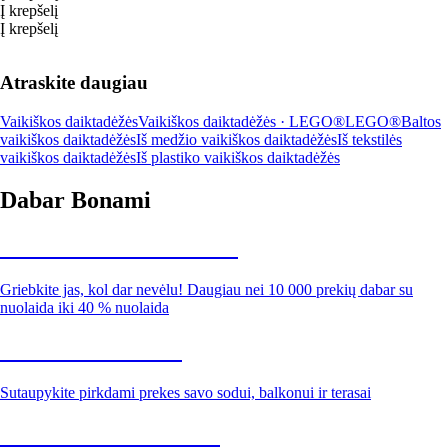
Į krepšelį
Į krepšelį
Atraskite daugiau
Vaikiškos daiktadėžės
Vaikiškos daiktadėžės · LEGO®
LEGO®
Baltos
vaikiškos daiktadėžės
Iš medžio vaikiškos daiktadėžės
Iš tekstilės
vaikiškos daiktadėžės
Iš plastiko vaikiškos daiktadėžės
Dabar Bonami
Summer Sale iki -40 %
Griebkite jas, kol dar nevėlu! Daugiau nei 10 000 prekių dabar su
nuolaida iki 40 % nuolaida
Sodas su nuolaida
Sutaupykite pirkdami prekes savo sodui, balkonui ir terasai
Premium su nuolaida