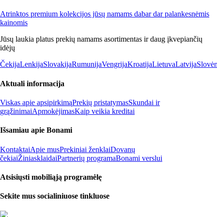
Atrinktos premium kolekcijos jūsų namams dabar dar palankesnėmis
kainomis
Jūsų laukia platus prekių namams asortimentas ir daug įkvepiančių
idėjų
Čekija
Lenkija
Slovakija
Rumunija
Vengrija
Kroatija
Lietuva
Latvija
Slovėn
Aktuali informacija
Viskas apie apsipirkimą
Prekių pristatymas
Skundai ir
grąžinimai
Apmokėjimas
Kaip veikia kreditai
Išsamiau apie Bonami
Kontaktai
Apie mus
Prekiniai ženklai
Dovanų
čekiai
Žiniasklaidai
Partnerių programa
Bonami verslui
Atsisiųsti mobiliąją programėlę
Sekite mus socialiniuose tinkluose