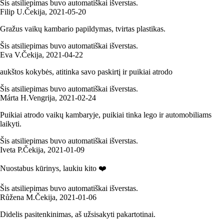
Šis atsiliepimas buvo automatiškai išverstas.
Filip U.
Čekija
,
2021‑05‑20
Gražus vaikų kambario papildymas, tvirtas plastikas.
Šis atsiliepimas buvo automatiškai išverstas.
Eva V.
Čekija
,
2021‑04‑22
aukštos kokybės, atitinka savo paskirtį ir puikiai atrodo
Šis atsiliepimas buvo automatiškai išverstas.
Márta H.
Vengrija
,
2021‑02‑24
Puikiai atrodo vaikų kambaryje, puikiai tinka lego ir automobiliams
laikyti.
Šis atsiliepimas buvo automatiškai išverstas.
Iveta P.
Čekija
,
2021‑01‑09
Nuostabus kūrinys, laukiu kito ❤️
Šis atsiliepimas buvo automatiškai išverstas.
Růžena M.
Čekija
,
2021‑01‑06
Didelis pasitenkinimas, aš užsisakyti pakartotinai.