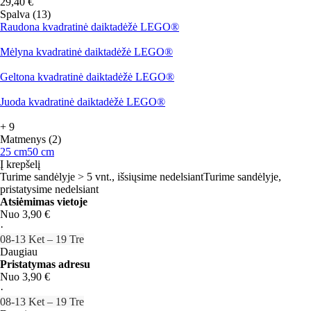
29,40 €
Spalva (13)
Raudona kvadratinė daiktadėžė LEGO®
Mėlyna kvadratinė daiktadėžė LEGO®
Geltona kvadratinė daiktadėžė LEGO®
Juoda kvadratinė daiktadėžė LEGO®
+
9
Matmenys (2)
25 cm
50 cm
Į krepšelį
Turime sandėlyje > 5 vnt., išsiųsime nedelsiant
Turime sandėlyje,
pristatysime nedelsiant
Atsiėmimas vietoje
Nuo 3,90 €
·
08‑13 Ket – 19 Tre
Daugiau
Pristatymas adresu
Nuo 3,90 €
·
08‑13 Ket – 19 Tre