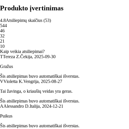
Produkto įvertinimas
4.8
Atsiliepimų skaičius
(
53
)
5
44
4
6
3
2
2
1
1
0
Kaip veikia atsiliepimai?
T
Tereza Z.
Čekija
,
2025‑09‑30
Gražus
Šis atsiliepimas buvo automatiškai išverstas.
V
Violetta K.
Vengrija
,
2025‑08‑27
Tai žavinga, o kriaušių veidas yra geras.
Šis atsiliepimas buvo automatiškai išverstas.
A
Alessandro D.
Italija
,
2024‑12‑21
Puikus
Šis atsiliepimas buvo automatiškai išverstas.