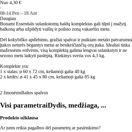
Nuo 4,30 €
·
08‑14 Pen – 18 Ant
Daugiau
Bonami Essentials sulankstomų baldų komplektas gali tilpti į mažytį
balkoną arba užpildyti vaišių ir poilsio zoną vakarėlio metu.
Dėl kokybiško apdirbimo, gražiai spalvai ir puikiam metalo patvarumui
įtakos neturės bėgantys metai ar besikeičiančių orų įtaka. Idealiai tinka
mažesnėms erdvėms, visą komplektą galima lengvai sulankstyti ir ne
sezono metu laikyti paslėptą. Rinkinys sveria vos 4,3 kg.
Komplekte yra:
1 x stalas: ø 60 x 72 cm, keliamoji galia 40 kg
2 x kėdės: ø 41 x 45 x 80 cm, keliamoji galia 85 kg
2 žmonėms
Baltos spalvos
Visi parametrai
Dydis, medžiaga, ...
Produkto užklausa
Ar jums reikia pagalbos dėl parametrų ar pasirinkimo?