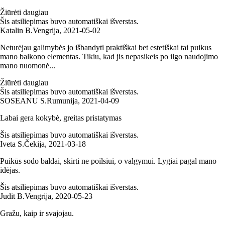
Žiūrėti daugiau
Šis atsiliepimas buvo automatiškai išverstas.
Katalin B.
Vengrija
,
2021‑05‑02
Neturėjau galimybės jo išbandyti praktiškai bet estetiškai tai puikus
mano balkono elementas. Tikiu, kad jis nepasikeis po ilgo naudojimo
mano nuomonė...
Žiūrėti daugiau
Šis atsiliepimas buvo automatiškai išverstas.
SOSEANU S.
Rumunija
,
2021‑04‑09
Labai gera kokybė, greitas pristatymas
Šis atsiliepimas buvo automatiškai išverstas.
Iveta S.
Čekija
,
2021‑03‑18
Puikūs sodo baldai, skirti ne poilsiui, o valgymui. Lygiai pagal mano
idėjas.
Šis atsiliepimas buvo automatiškai išverstas.
Judit B.
Vengrija
,
2020‑05‑23
Gražu, kaip ir svajojau.