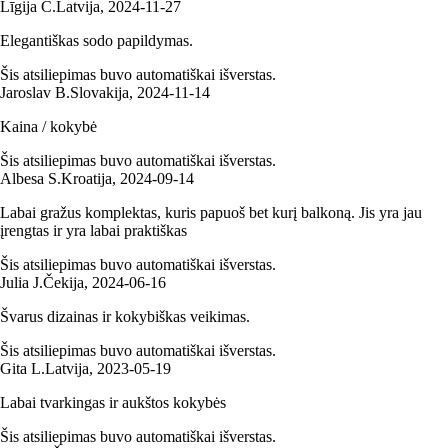
Līgija C.
Latvija
,
2024‑11‑27
Elegantiškas sodo papildymas.
Šis atsiliepimas buvo automatiškai išverstas.
Jaroslav B.
Slovakija
,
2024‑11‑14
Kaina / kokybė
Šis atsiliepimas buvo automatiškai išverstas.
Albesa S.
Kroatija
,
2024‑09‑14
Labai gražus komplektas, kuris papuoš bet kurį balkoną. Jis yra jau
įrengtas ir yra labai praktiškas
Šis atsiliepimas buvo automatiškai išverstas.
Julia J.
Čekija
,
2024‑06‑16
Švarus dizainas ir kokybiškas veikimas.
Šis atsiliepimas buvo automatiškai išverstas.
Gita L.
Latvija
,
2023‑05‑19
Labai tvarkingas ir aukštos kokybės
Šis atsiliepimas buvo automatiškai išverstas.