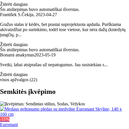
Žiūrėti daugiau
Šis atsiliepimas buvo automatiškai išverstas.
František S.
Čekija
,
2023‑04‑27
Gražus stalas ir kėdės, bet prastai suprojektuota apdaila. Purškiama
akivaizdžiai po surinkimo, todėl tose vietose, kur nėra dažų (kniedytų
jungčių, p...
Žiūrėti daugiau
Šis atsiliepimas buvo automatiškai išverstas.
Bonami atsakymas
2023‑05‑19
Sveiki, labai atsiprašau už nepatogumus. Jau susisiekiau s...
Žiūrėti daugiau
visos apžvalgos
(
22
)
Semkitės įkvėpimo
-11%
Euromant