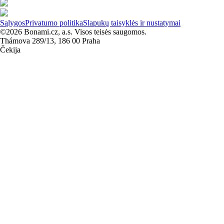
Sąlygos
Privatumo politika
Slapukų taisyklės ir nustatymai
©2026 Bonami.cz, a.s. Visos teisės saugomos.
Thámova 289/13, 186 00 Praha
Čekija