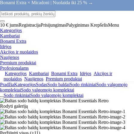
Bonami Extra × Micadoni |
Nuolaida iki 25 % →
10 € jums
Registracija
Prisijungimas
Palyginimas
Krepšelis
Menu
Kategorijos
Kambariai
Bonami Extra
Idėjos
Akcijos ir nuolaidos
Naujienos
Premium produktai
Profesionalams
Kategorijos
Kambariai
Bonami Extra
Idėjos
Akcijos ir
nuolaidos
Naujienos
Premium produktai
Pradžia
Kategorijos
Sodas
Sodo baldai
Sodo rinkiniai
Sodo valgomojo
komplektai
Sodo valgomojo komplektai
...
Sodo rinkiniai
Sodo valgomojo komplektai
Rodyti galeriją
Peržiūrėti visus
(+11)