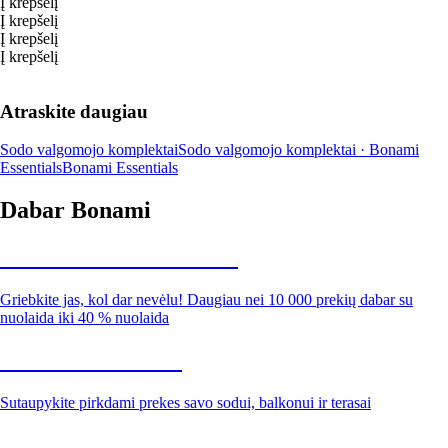
Į krepšelį
Į krepšelį
Į krepšelį
Į krepšelį
Atraskite daugiau
Sodo valgomojo komplektai
Sodo valgomojo komplektai · Bonami
Essentials
Bonami Essentials
Dabar Bonami
Summer Sale iki -40 %
Griebkite jas, kol dar nevėlu! Daugiau nei 10 000 prekių dabar su
nuolaida iki 40 % nuolaida
Sodas su nuolaida
Sutaupykite pirkdami prekes savo sodui, balkonui ir terasai
Premium su nuolaida