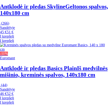
Antklodė ir pledas Skyline
Geltonos spalvos,
140x180 cm
(
266
)
Sandėlyje
45 €
51 €
Į krepšelį
Į krepšelį
-11%
Euromant
Antklodė ir pledas Basics Plain
Iš medvilnės
mišinio, kreminės spalvos, 140x180 cm
(
44
)
Sandėlyje
46 €
52 €
Į krepšelį
Į krepšelį