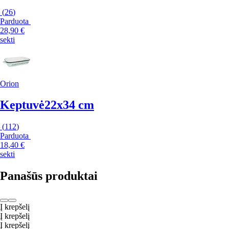
(
26
)
Parduota
28,90 €
sekti
Orion
Keptuvė
22x34 cm
(
112
)
Parduota
18,40 €
sekti
Panašūs produktai
Į krepšelį
Į krepšelį
Į krepšelį