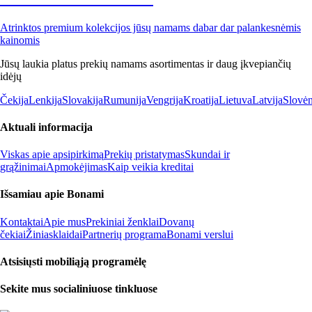
Atrinktos premium kolekcijos jūsų namams dabar dar palankesnėmis
kainomis
Jūsų laukia platus prekių namams asortimentas ir daug įkvepiančių
idėjų
Čekija
Lenkija
Slovakija
Rumunija
Vengrija
Kroatija
Lietuva
Latvija
Slovėn
Aktuali informacija
Viskas apie apsipirkimą
Prekių pristatymas
Skundai ir
grąžinimai
Apmokėjimas
Kaip veikia kreditai
Išsamiau apie Bonami
Kontaktai
Apie mus
Prekiniai ženklai
Dovanų
čekiai
Žiniasklaidai
Partnerių programa
Bonami verslui
Atsisiųsti mobiliąją programėlę
Sekite mus socialiniuose tinkluose