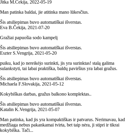
Jitka M.
Čekija
,
2022‑05‑19
Man patinka baldai, jie atitinka mano lūkesčius.
Šis atsiliepimas buvo automatiškai išverstas.
Eva B.
Čekija
,
2021‑07‑20
Gražiai papuošia sodo kampelį
Šis atsiliepimas buvo automatiškai išverstas.
Eszter S.
Vengrija
,
2021‑05‑20
puiku, kad jo nereikėjo surinkti, jis yra surinktas! stalą galima
sulankstyti, tai labai praktiška, baldų paviršius yra labai gražus.
Šis atsiliepimas buvo automatiškai išverstas.
Michaela F.
Slovakija
,
2021‑05‑12
Kokybiškas darbas, gražus balkono komplektas..
Šis atsiliepimas buvo automatiškai išverstas.
Katalin K.
Vengrija
,
2021‑05‑07
Man patinka, kad jis yra kompaktiškas ir patvarus. Nerimavau, kad
medžiaga nebus pakankamai tvirta, bet taip nėra, ji stipri ir tikrai
kokybiška. Tači...