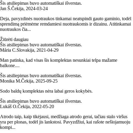
Šis atsiliepimas buvo automatiškai išverstas.
Jan Š.
Čekija
,
2024‑03‑24
Deja, pavyzdinės nuotraukos tinkamai neatspindi gauto gaminio, todėl
sprendimą priėmėme remdamiesi nuotraukomis ir dizainu. Atitinkamai
nuotraukos čia...
Žiūrėti daugiau
Šis atsiliepimas buvo automatiškai išverstas.
Mária C.
Slovakija
,
2021‑04‑29
Man patinka, kad visas šis komplektas nesunkiai telpa mažame
balkone....
Šis atsiliepimas buvo automatiškai išverstas.
Monika M.
Čekija
,
2025‑09‑25
Sodo baldų komplektas nėra labai geros kokybės.
Šis atsiliepimas buvo automatiškai išverstas.
Lukáš O.
Čekija
,
2022‑05‑20
Atrodo taip, kaip tikėjausi, medžiaga atrodo gerai, tačiau stalo viršus
yra per plonas, todėl jis lankstosi. Pavyzdžiui, kai rašote nešiojamuoju
kompi...