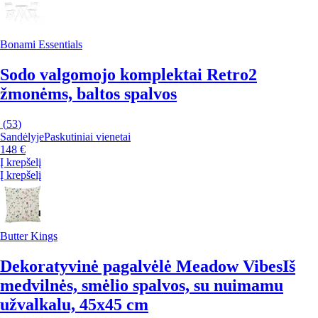
Bonami Essentials
Sodo valgomojo komplektai Retro
2
žmonėms, baltos spalvos
(
53
)
Sandėlyje
Paskutiniai vienetai
148 €
Į krepšelį
Į krepšelį
Butter Kings
Dekoratyvinė pagalvėlė Meadow Vibes
Iš
medvilnės, smėlio spalvos, su nuimamu
užvalkalu, 45x45 cm