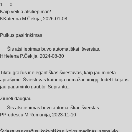
1
0
Kaip veikia atsiliepimai?
K
Katerina M.
Čekija
,
2026‑01‑08
Puikus pasirinkimas
Šis atsiliepimas buvo automatiškai išverstas.
H
Helena P.
Čekija
,
2024‑08‑30
Tikrai gražus ir elegantiškas šviestuvas, kaip jau minėta
aprašyme. Šviestuvas kainuoja nemažai pinigų, todėl tikėjausi
jau pagaminto gaubto. Suprantu...
Žiūrėti daugiau
Šis atsiliepimas buvo automatiškai išverstas.
P
Predescu M.
Rumunija
,
2023‑11‑10
Šviestuvas gražus, kokybiškas, kojos medinės, atspalvio