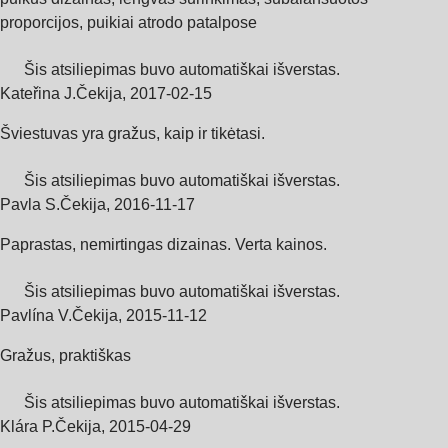
proporcijos, puikiai atrodo patalpose
Šis atsiliepimas buvo automatiškai išverstas.
Kateřina J.
Čekija
,
2017‑02‑15
Šviestuvas yra gražus, kaip ir tikėtasi.
Šis atsiliepimas buvo automatiškai išverstas.
Pavla S.
Čekija
,
2016‑11‑17
Paprastas, nemirtingas dizainas. Verta kainos.
Šis atsiliepimas buvo automatiškai išverstas.
Pavlína V.
Čekija
,
2015‑11‑12
Gražus, praktiškas
Šis atsiliepimas buvo automatiškai išverstas.
Klára P.
Čekija
,
2015‑04‑29