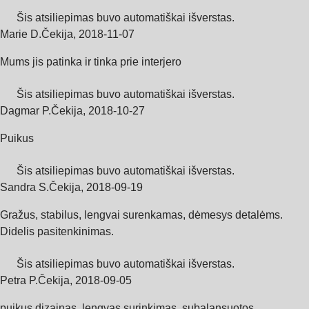
Šis atsiliepimas buvo automatiškai išverstas.
Marie D.
Čekija
,
2018‑11‑07
Mums jis patinka ir tinka prie interjero
Šis atsiliepimas buvo automatiškai išverstas.
Dagmar P.
Čekija
,
2018‑10‑27
Puikus
Šis atsiliepimas buvo automatiškai išverstas.
Sandra S.
Čekija
,
2018‑09‑19
Gražus, stabilus, lengvai surenkamas, dėmesys detalėms.
Didelis pasitenkinimas.
Šis atsiliepimas buvo automatiškai išverstas.
Petra P.
Čekija
,
2018‑09‑05
puikus dizainas, lengvas surinkimas, subalansuotos