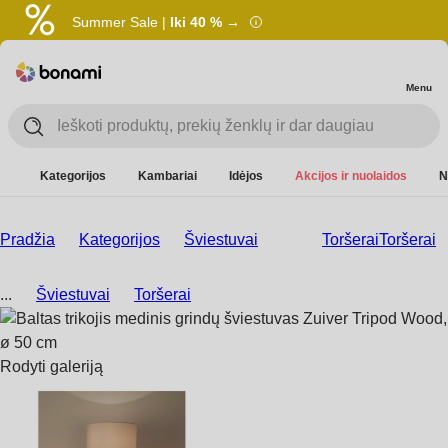
Summer Sale |
Iki 40 % →
Menu
Kategorijos
Kambariai
Idėjos
Akcijos ir nuolaidos
N
Pradžia
Kategorijos
Šviestuvai
Toršerai
Toršerai
...
Šviestuvai
Toršerai
Rodyti galeriją