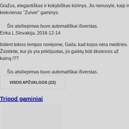
Gražus, elegantiškas ir kokybiškas kūrinys. Jis nenuvylė, kaip ir
kiekvienas "Zuiver" gaminys.
Šis atsiliepimas buvo automatiškai išverstas.
Erika L.
Slovakija
,
2016‑12‑14
būtent tokios lempos norėjome, Gaila, kad kojos nėra medinės.
Žiūrėkite, kur jis yra priklijuotas, jis galėtų būti tikslesnis už
kainą !??
Šis atsiliepimas buvo automatiškai išverstas.
VISOS APŽVALGOS
(
22
)
Tripod gaminiai