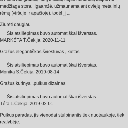
medžiaga stora, ilgaamžė, užmaunama ant dviejų metalinių
rėmų (viršuje ir apačioje), todėl jį ...
Žiūrėti daugiau
Šis atsiliepimas buvo automatiškai išverstas.
MARKÉTA Ť.
Čekija
,
2020‑11‑11
Gražus elegantiškas šviestuvas , kietas
Šis atsiliepimas buvo automatiškai išverstas.
Monika S.
Čekija
,
2019‑08‑14
Gražus kūrinys...puikus dizainas
Šis atsiliepimas buvo automatiškai išverstas.
Téra L.
Čekija
,
2019‑02‑01
Puikus paradas, jis vienodai stulbinantis tiek nuotraukoje, tiek
realybėje.