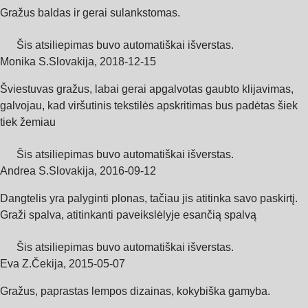
Gražus baldas ir gerai sulankstomas.
Šis atsiliepimas buvo automatiškai išverstas.
Monika S.
Slovakija
,
2018‑12‑15
Šviestuvas gražus, labai gerai apgalvotas gaubto klijavimas,
galvojau, kad viršutinis tekstilės apskritimas bus padėtas šiek
tiek žemiau
Šis atsiliepimas buvo automatiškai išverstas.
Andrea S.
Slovakija
,
2016‑09‑12
Dangtelis yra palyginti plonas, tačiau jis atitinka savo paskirtį.
Graži spalva, atitinkanti paveikslėlyje esančią spalvą
Šis atsiliepimas buvo automatiškai išverstas.
Eva Z.
Čekija
,
2015‑05‑07
Gražus, paprastas lempos dizainas, kokybiška gamyba.