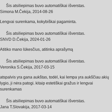
Šis atsiliepimas buvo automatiškai išverstas.
Simona M.
Čekija
,
2014‑08‑26
Lengvai surenkama, kokybiškai pagaminta.
Šis atsiliepimas buvo automatiškai išverstas.
SNVD D.
Čekija
,
2024‑01‑26
Atitiko mano lūkesčius, atitinka aprašymą
Šis atsiliepimas buvo automatiškai išverstas.
Veronika S.
Čekija
,
2017‑03‑15
atspalvis yra gana aukštas, todėl, kai lempa yra aukščiau akių
lygio, ji nėra patogi. kitaip estetiškai gražus ir lengvai
surenkamas
Šis atsiliepimas buvo automatiškai išverstas.
Jana T.
Slovakija
,
2017‑03‑14