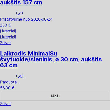
aukštis 157 cm
(
51
)
Pristatysime nuo 2026‑08‑24
233 €
Į krepšelį
Į krepšelį
Zuiver
Laikrodis Minimal
Su
švytuokle/sieninis, ø 30 cm, aukštis
63 cm
(
30
)
Parduota
56,90 €
SEKTI
Zuiver