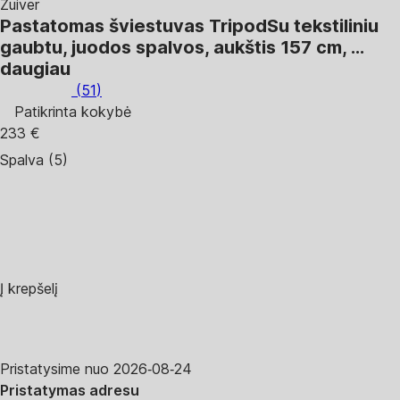
Zuiver
Pastatomas šviestuvas Tripod
Su tekstiliniu
gaubtu, juodos spalvos, aukštis 157 cm
, …
daugiau
(
51
)
Patikrinta kokybė
233 €
Spalva (5)
Į krepšelį
Pristatysime nuo 2026‑08‑24
Pristatymas adresu