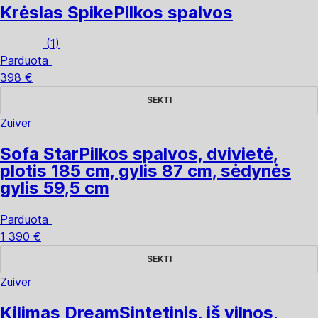
Krėslas Spike
Pilkos spalvos
(
1
)
Parduota
398 €
SEKTI
Zuiver
Sofa Star
Pilkos spalvos, dvivietė,
plotis 185 cm, gylis 87 cm, sėdynės
gylis 59,5 cm
Parduota
1 390 €
SEKTI
Zuiver
Kilimas Dream
Sintetinis, iš vilnos,