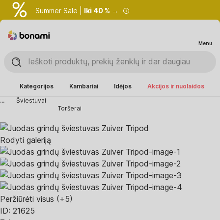
Summer Sale |
Iki 40 % →
Menu
Kategorijos
Kambariai
Idėjos
Akcijos ir nuolaidos
...
Šviestuvai
Toršerai
Rodyti galeriją
Peržiūrėti visus
(+5)
ID: 21625