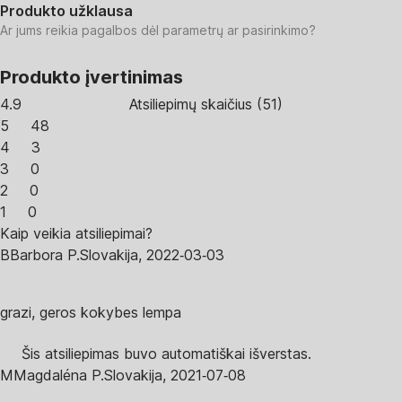
Produkto užklausa
Ar jums reikia pagalbos dėl parametrų ar pasirinkimo?
Produkto įvertinimas
4.9
Atsiliepimų skaičius
(
51
)
5
48
4
3
3
0
2
0
1
0
Kaip veikia atsiliepimai?
B
Barbora P.
Slovakija
,
2022‑03‑03
grazi, geros kokybes lempa
Šis atsiliepimas buvo automatiškai išverstas.
M
Magdaléna P.
Slovakija
,
2021‑07‑08