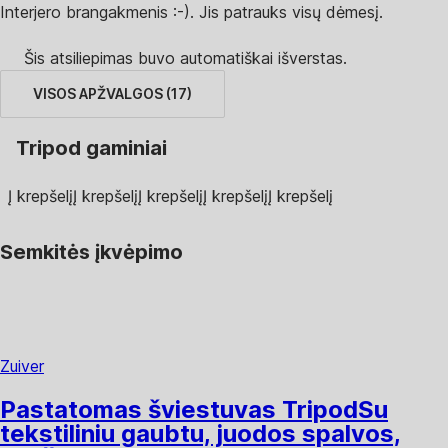
Interjero brangakmenis :-). Jis patrauks visų dėmesį.
Šis atsiliepimas buvo automatiškai išverstas.
VISOS APŽVALGOS
(
17
)
Tripod gaminiai
Į krepšelį
Į krepšelį
Į krepšelį
Į krepšelį
Į krepšelį
Semkitės įkvėpimo
Zuiver
Pastatomas šviestuvas Tripod
Su
tekstiliniu gaubtu, juodos spalvos,