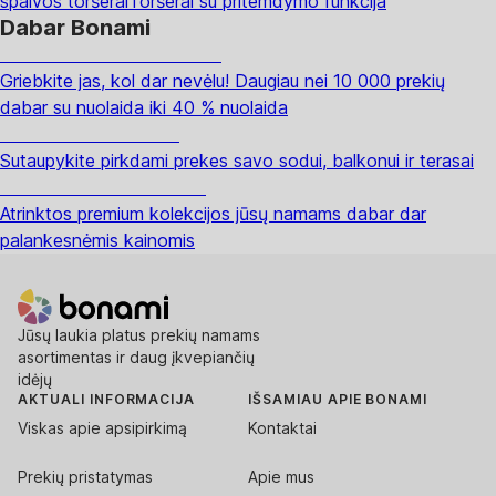
spalvos toršerai
Toršerai su pritemdymo funkcija
Dabar Bonami
Summer Sale iki -40 %
Griebkite jas, kol dar nevėlu! Daugiau nei 10 000 prekių
dabar su nuolaida iki 40 % nuolaida
Sodas su nuolaida
Sutaupykite pirkdami prekes savo sodui, balkonui ir terasai
Premium su nuolaida
Atrinktos premium kolekcijos jūsų namams dabar dar
palankesnėmis kainomis
Jūsų laukia platus prekių namams
asortimentas ir daug įkvepiančių
idėjų
AKTUALI INFORMACIJA
IŠSAMIAU APIE BONAMI
Viskas apie apsipirkimą
Kontaktai
Prekių pristatymas
Apie mus