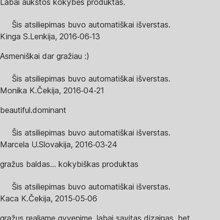
Labai aukštos kokybės produktas.
Šis atsiliepimas buvo automatiškai išverstas.
Kinga S.
Lenkija
,
2016‑06‑13
Asmeniškai dar gražiau :)
Šis atsiliepimas buvo automatiškai išverstas.
Monika K.
Čekija
,
2016‑04‑21
beautiful.dominant
Šis atsiliepimas buvo automatiškai išverstas.
Marcela U.
Slovakija
,
2016‑03‑24
gražus baldas... kokybiškas produktas
Šis atsiliepimas buvo automatiškai išverstas.
Kaca K.
Čekija
,
2015‑05‑06
gražus realiame gyvenime, labai savitas dizainas, bet