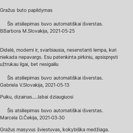
Gražus buto papildymas
Šis atsiliepimas buvo automatiškai išverstas.
B
Barbora M.
Slovakija
,
2021‑05‑25
Didelė, moderni ir, svarbiausia, nesenstanti lempa, kuri
niekada nepavargs. Esu patenkinta pirkiniu, apsispręsti
užtrukau ilgai, bet nesigailiu
Šis atsiliepimas buvo automatiškai išverstas.
Gabriela V.
Slovakija
,
2021‑05‑13
Puiku, dizainas.....labai dziaugiuosi
Šis atsiliepimas buvo automatiškai išverstas.
Marcela D.
Čekija
,
2021‑03‑30
Gražus masyvus šviestuvas, kokybiška medžiaga.