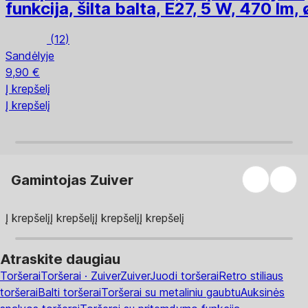
funkcija, šilta balta, E27, 5 W, 470 lm,
(
12
)
Sandėlyje
9,90 €
Į krepšelį
Į krepšelį
Gamintojas Zuiver
Į krepšelį
Į krepšelį
Į krepšelį
Į krepšelį
Atraskite daugiau
Toršerai
Toršerai · Zuiver
Zuiver
Juodi toršerai
Retro stiliaus
toršerai
Balti toršerai
Toršerai su metaliniu gaubtu
Auksinės