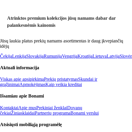
Atrinktos premium kolekcijos jūsų namams dabar dar
palankesnėmis kainomis
Jūsų laukia platus prekių namams asortimentas ir daug įkvepiančių
idėjų
Čekija
Lenkija
Slovakija
Rumunija
Vengrija
Kroatija
Lietuva
Latvija
Slovėn
Aktuali informacija
Viskas apie apsipirkimą
Prekių pristatymas
Skundai ir
grąžinimai
Apmokėjimas
Kaip veikia kreditai
Išsamiau apie Bonami
Kontaktai
Apie mus
Prekiniai ženklai
Dovanų
čekiai
Žiniasklaidai
Partnerių programa
Bonami verslui
Atsisiųsti mobiliąją programėlę