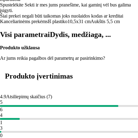
Spustelėkite Sekti ir mes jums pranešime, kai gaminį vėl bus galima
įsigyti.
Šiai prekei negali būti taikomas joks nuolaidos kodas ar kreditai
Kanceliarinėms prekėms
Iš plastiko
10,5x31 cm
Aukštis 5,5 cm
Visi parametrai
Dydis, medžiaga, ...
Produkto užklausa
Ar jums reikia pagalbos dėl parametrų ar pasirinkimo?
Produkto įvertinimas
4.9
Atsiliepimų skaičius
(
7
)
5
6
4
1
3
0