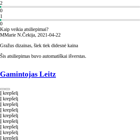
2
0
1
0
Kaip veikia atsiliepimai?
M
Marie N.
Čekija
,
2021‑04‑22
Gražus dizainas, šiek tiek didesnė kaina
Šis atsiliepimas buvo automatiškai išverstas.
Gamintojas Leitz
Į krepšelį
Į krepšelį
Į krepšelį
Į krepšelį
Į krepšelį
Į krepšelį
Į krepšelį
Į krepšelį
Į krepšelį