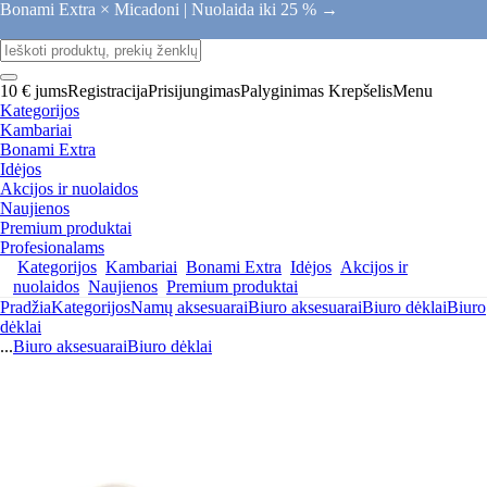
Bonami Extra × Micadoni |
Nuolaida iki 25 % →
10 € jums
Registracija
Prisijungimas
Palyginimas
Krepšelis
Menu
Kategorijos
Kambariai
Bonami Extra
Idėjos
Akcijos ir nuolaidos
Naujienos
Premium produktai
Profesionalams
Kategorijos
Kambariai
Bonami Extra
Idėjos
Akcijos ir
nuolaidos
Naujienos
Premium produktai
Pradžia
Kategorijos
Namų aksesuarai
Biuro aksesuarai
Biuro dėklai
Biuro
dėklai
...
Biuro aksesuarai
Biuro dėklai