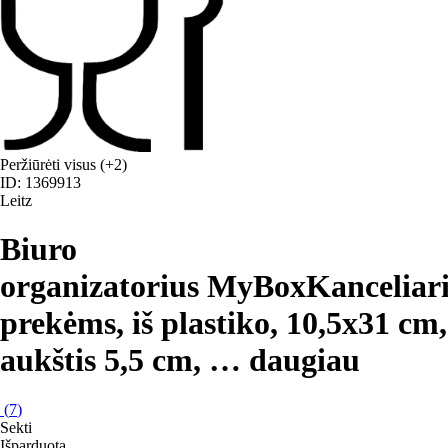
Peržiūrėti visus
(+2)
ID: 1369913
Leitz
Biuro
organizatorius MyBox
Kanceliar
prekėms, iš plastiko, 10,5x31 cm,
aukštis 5,5 cm
, …
daugiau
(
7
)
Sekti
Išparduota