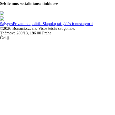
Sekite mus socialiniuose tinkluose
Sąlygos
Privatumo politika
Slapukų taisyklės ir nustatymai
©2026 Bonami.cz, a.s. Visos teisės saugomos.
Thámova 289/13, 186 00 Praha
Čekija