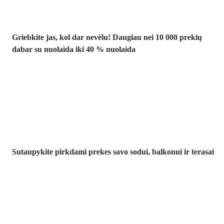
Griebkite jas, kol dar nevėlu! Daugiau nei 10 000 prekių
dabar su nuolaida iki 40 % nuolaida
Sodas su
nuolaida
Sutaupykite pirkdami prekes savo sodui, balkonui ir terasai
Premium su
nuolaida