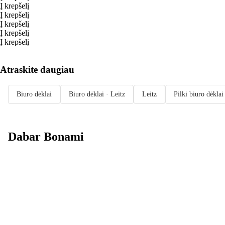
Į krepšelį
Į krepšelį
Į krepšelį
Į krepšelį
Į krepšelį
Atraskite daugiau
Biuro dėklai
Biuro dėklai · Leitz
Leitz
Pilki biuro dėklai
Dabar Bonami
Summer Sale
iki -40 %