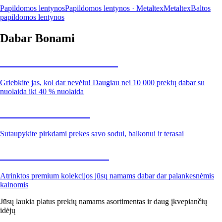
Papildomos lentynos
Papildomos lentynos · Metaltex
Metaltex
Baltos
papildomos lentynos
Dabar Bonami
Summer Sale iki -40 %
Griebkite jas, kol dar nevėlu! Daugiau nei 10 000 prekių dabar su
nuolaida iki 40 % nuolaida
Sodas su nuolaida
Sutaupykite pirkdami prekes savo sodui, balkonui ir terasai
Premium su nuolaida
Atrinktos premium kolekcijos jūsų namams dabar dar palankesnėmis
kainomis
Jūsų laukia platus prekių namams asortimentas ir daug įkvepiančių
idėjų