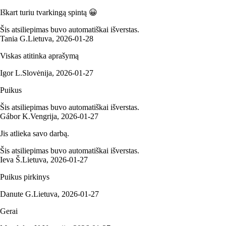
Iškart turiu tvarkingą spintą 😀
Šis atsiliepimas buvo automatiškai išverstas.
Tania G.
Lietuva
,
2026‑01‑28
Viskas atitinka aprašymą
Igor L.
Slovėnija
,
2026‑01‑27
Puikus
Šis atsiliepimas buvo automatiškai išverstas.
Gábor K.
Vengrija
,
2026‑01‑27
Jis atlieka savo darbą.
Šis atsiliepimas buvo automatiškai išverstas.
Ieva Š.
Lietuva
,
2026‑01‑27
Puikus pirkinys
Danute G.
Lietuva
,
2026‑01‑27
Gerai