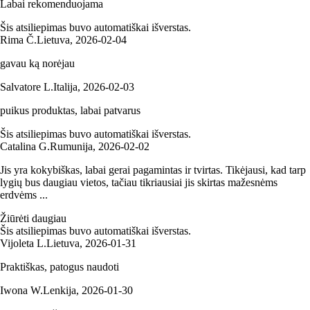
Labai rekomenduojama
Šis atsiliepimas buvo automatiškai išverstas.
Rima Č.
Lietuva
,
2026‑02‑04
gavau ką norėjau
Salvatore L.
Italija
,
2026‑02‑03
puikus produktas, labai patvarus
Šis atsiliepimas buvo automatiškai išverstas.
Catalina G.
Rumunija
,
2026‑02‑02
Jis yra kokybiškas, labai gerai pagamintas ir tvirtas. Tikėjausi, kad tarp
lygių bus daugiau vietos, tačiau tikriausiai jis skirtas mažesnėms
erdvėms ...
Žiūrėti daugiau
Šis atsiliepimas buvo automatiškai išverstas.
Vijoleta L.
Lietuva
,
2026‑01‑31
Praktiškas, patogus naudoti
Iwona W.
Lenkija
,
2026‑01‑30