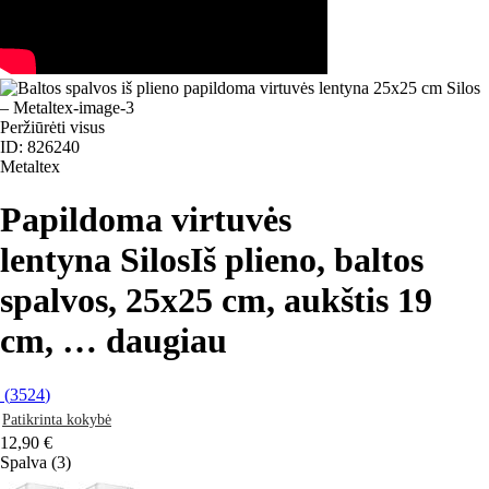
Peržiūrėti visus
ID: 826240
Metaltex
Papildoma virtuvės
lentyna Silos
Iš plieno, baltos
spalvos, 25x25 cm, aukštis 19
cm
, …
daugiau
(
3524
)
Patikrinta kokybė
12,90 €
Spalva (3)