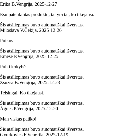
Erika B.
Vengrija
,
2025‑12‑27
Esu patenkintas produktu, tai yra tai, ko tikėjausi.
Šis atsiliepimas buvo automatiškai išverstas.
Miloslava V.
Čekija
,
2025‑12‑26
Puikus
Šis atsiliepimas buvo automatiškai išverstas.
Emese P.
Vengrija
,
2025‑12‑25
Puiki kokybė
Šis atsiliepimas buvo automatiškai išverstas.
Zsuzsa B.
Vengrija
,
2025‑12‑23
Teisingai. Ko tikėjausi.
Šis atsiliepimas buvo automatiškai išverstas.
Ágnes P.
Vengrija
,
2025‑12‑20
Man viskas patiko!
Šis atsiliepimas buvo automatiškai išverstas.
Gyurkovics F.
Vengrija
,
2025‑12‑19