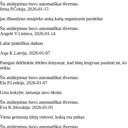
Šis atsiliepimas buvo automatiškai išverstas.
Irena P.
Čekija
,
2026‑01‑15
jau išbandytas nusipirko antrą kartą organizuoti puodeliai
Šis atsiliepimas buvo automatiškai išverstas.
Angelė V.
Lietuva
,
2026‑01‑14
Labai praktiškas daiktas
Asja K.
Latvija
,
2026‑01‑07
Patogiai išdėliokite lėkštes lentynoje, kad būtų lengviau pasiimti tai, ko
reikia.
Šis atsiliepimas buvo automatiškai išverstas.
Ela P.
Lenkija
,
2026‑01‑07
Gera kokybė, tarnauja savo tikslui.
Šis atsiliepimas buvo automatiškai išverstas.
Eva K.
Slovakija
,
2026‑01‑01
Viena geriausių idėjų virtuvei, kokią esu pirkęs.
Šis atsiliepimas buvo automatiškai išverstas.