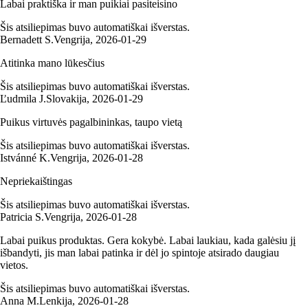
Labai praktiška ir man puikiai pasiteisino
Šis atsiliepimas buvo automatiškai išverstas.
Bernadett S.
Vengrija
,
2026‑01‑29
Atitinka mano lūkesčius
Šis atsiliepimas buvo automatiškai išverstas.
Ľudmila J.
Slovakija
,
2026‑01‑29
Puikus virtuvės pagalbininkas, taupo vietą
Šis atsiliepimas buvo automatiškai išverstas.
Istvánné K.
Vengrija
,
2026‑01‑28
Nepriekaištingas
Šis atsiliepimas buvo automatiškai išverstas.
Patricia S.
Vengrija
,
2026‑01‑28
Labai puikus produktas. Gera kokybė. Labai laukiau, kada galėsiu jį
išbandyti, jis man labai patinka ir dėl jo spintoje atsirado daugiau
vietos.
Šis atsiliepimas buvo automatiškai išverstas.
Anna M.
Lenkija
,
2026‑01‑28