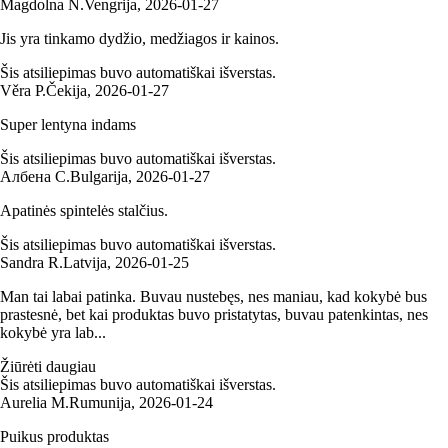
Magdolna N.
Vengrija
,
2026‑01‑27
Jis yra tinkamo dydžio, medžiagos ir kainos.
Šis atsiliepimas buvo automatiškai išverstas.
Věra P.
Čekija
,
2026‑01‑27
Super lentyna indams
Šis atsiliepimas buvo automatiškai išverstas.
Албена С.
Bulgarija
,
2026‑01‑27
Apatinės spintelės stalčius.
Šis atsiliepimas buvo automatiškai išverstas.
Sandra R.
Latvija
,
2026‑01‑25
Man tai labai patinka. Buvau nustebęs, nes maniau, kad kokybė bus
prastesnė, bet kai produktas buvo pristatytas, buvau patenkintas, nes
kokybė yra lab...
Žiūrėti daugiau
Šis atsiliepimas buvo automatiškai išverstas.
Aurelia M.
Rumunija
,
2026‑01‑24
Puikus produktas