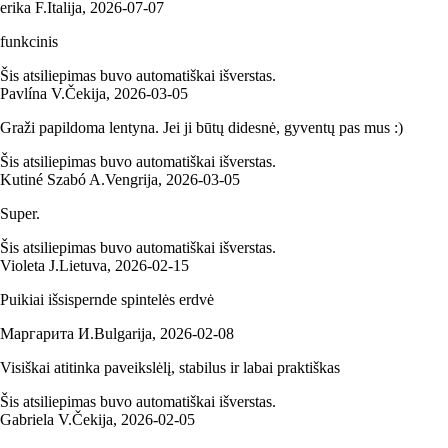
erika F.
Italija
,
2026‑07‑07
funkcinis
Šis atsiliepimas buvo automatiškai išverstas.
Pavlína V.
Čekija
,
2026‑03‑05
Graži papildoma lentyna. Jei ji būtų didesnė, gyventų pas mus :)
Šis atsiliepimas buvo automatiškai išverstas.
Kutiné Szabó A.
Vengrija
,
2026‑03‑05
Super.
Šis atsiliepimas buvo automatiškai išverstas.
Violeta J.
Lietuva
,
2026‑02‑15
Puikiai išsispernde spintelės erdvė
Маргарита И.
Bulgarija
,
2026‑02‑08
Visiškai atitinka paveikslėlį, stabilus ir labai praktiškas
Šis atsiliepimas buvo automatiškai išverstas.
Gabriela V.
Čekija
,
2026‑02‑05