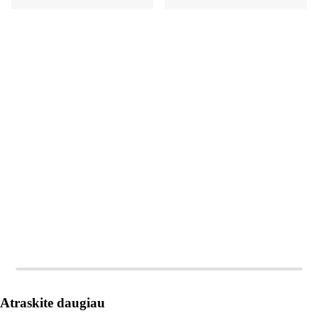
Į KREPŠELĮ
Į KREPŠELĮ
Atraskite daugiau