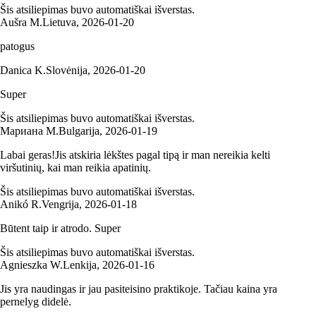
Šis atsiliepimas buvo automatiškai išverstas.
Aušra M.
Lietuva
,
2026‑01‑20
patogus
Danica K.
Slovėnija
,
2026‑01‑20
Super
Šis atsiliepimas buvo automatiškai išverstas.
Мариана М.
Bulgarija
,
2026‑01‑19
Labai geras!Jis atskiria lėkštes pagal tipą ir man nereikia kelti
viršutinių, kai man reikia apatinių.
Šis atsiliepimas buvo automatiškai išverstas.
Anikó R.
Vengrija
,
2026‑01‑18
Būtent taip ir atrodo. Super
Šis atsiliepimas buvo automatiškai išverstas.
Agnieszka W.
Lenkija
,
2026‑01‑16
Jis yra naudingas ir jau pasiteisino praktikoje. Tačiau kaina yra
pernelyg didelė.