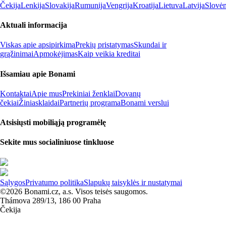
Čekija
Lenkija
Slovakija
Rumunija
Vengrija
Kroatija
Lietuva
Latvija
Slovėn
Aktuali informacija
Viskas apie apsipirkimą
Prekių pristatymas
Skundai ir
grąžinimai
Apmokėjimas
Kaip veikia kreditai
Išsamiau apie Bonami
Kontaktai
Apie mus
Prekiniai ženklai
Dovanų
čekiai
Žiniasklaidai
Partnerių programa
Bonami verslui
Atsisiųsti mobiliąją programėlę
Sekite mus socialiniuose tinkluose
Sąlygos
Privatumo politika
Slapukų taisyklės ir nustatymai
©2026 Bonami.cz, a.s. Visos teisės saugomos.
Thámova 289/13, 186 00 Praha
Čekija