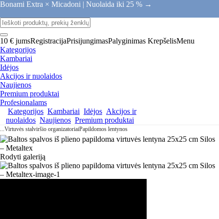
Bonami Extra × Micadoni |
Nuolaida iki 25 % →
10 € jums
Registracija
Prisijungimas
Palyginimas
Krepšelis
Menu
Kategorijos
Kambariai
Idėjos
Akcijos ir nuolaidos
Naujienos
Premium produktai
Profesionalams
Kategorijos
Kambariai
Idėjos
Akcijos ir
nuolaidos
Naujienos
Premium produktai
...
Virtuvės stalviršio organizatoriai
Papildomos lentynos
Rodyti galeriją