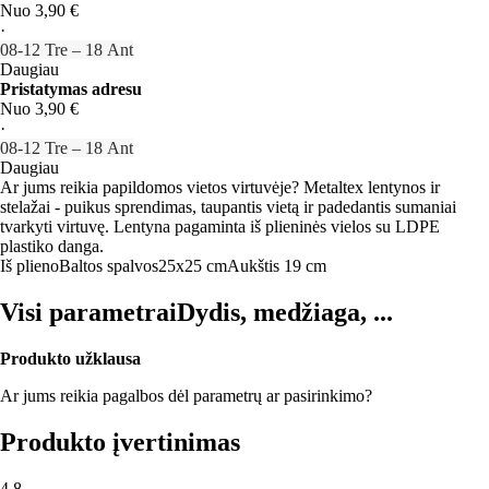
Nuo 3,90 €
·
08‑12 Tre – 18 Ant
Daugiau
Pristatymas adresu
Nuo 3,90 €
·
08‑12 Tre – 18 Ant
Daugiau
Ar jums reikia papildomos vietos virtuvėje? Metaltex lentynos ir
stelažai - puikus sprendimas, taupantis vietą ir padedantis sumaniai
tvarkyti virtuvę. Lentyna pagaminta iš plieninės vielos su LDPE
plastiko danga.
Iš plieno
Baltos spalvos
25x25 cm
Aukštis 19 cm
Visi parametrai
Dydis, medžiaga, ...
Produkto užklausa
Ar jums reikia pagalbos dėl parametrų ar pasirinkimo?
Produkto įvertinimas
4.8