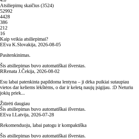
Atsiliepimų skaičius
(
3524
)
5
2992
4
428
3
86
2
12
1
6
Kaip veikia atsiliepimai?
E
Eva K.
Slovakija
,
2026‑08‑05
Pasitenkinimas.
Šis atsiliepimas buvo automatiškai išverstas.
R
Renata J.
Čekija
,
2026‑08‑02
Esu labai patenkinta papildoma lentyna – ji dėka puikiai sutaupiau
vietos dar keliems lėkštėms, o dar ir keletą naujų įsigijau. :D Neturiu
jokių priek...
Žiūrėti daugiau
Šis atsiliepimas buvo automatiškai išverstas.
E
Eva I.
Latvija
,
2026‑07‑28
Rekomenduoju, labai patogu ir kompaktiška
Šis atsiliepimas buvo automatiškai išverstas.