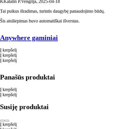
K
Katalin P.
Vengrija
,
2025‑04‑18
Tai puikus išradimas, turintis daugybę panaudojimo būdų.
Šis atsiliepimas buvo automatiškai išverstas.
Anywhere gaminiai
Į krepšelį
Į krepšelį
Į krepšelį
Panašūs produktai
Į krepšelį
Į krepšelį
Susiję produktai
Į krepšelį