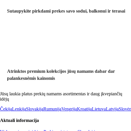
Sutaupykite pirkdami prekes savo sodui, balkonui ir terasai
Premium su
nuolaida
Atrinktos premium kolekcijos jūsų namams dabar dar
palankesnėmis kainomis
Jūsų laukia platus prekių namams asortimentas ir daug įkvepiančių
idėjų
Čekija
Lenkija
Slovakija
Rumunija
Vengrija
Kroatija
Lietuva
Latvija
Slovėn
Aktuali informacija