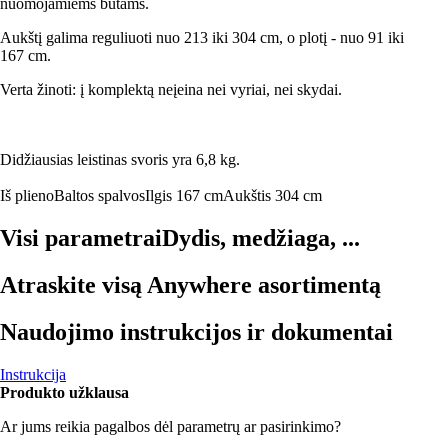
nuomojamiems butams.
Aukštį galima reguliuoti nuo 213 iki 304 cm, o plotį - nuo 91 iki
167 cm.
Verta žinoti: į komplektą neįeina nei vyriai, nei skydai.
Didžiausias leistinas svoris yra 6,8 kg.
Iš plieno
Baltos spalvos
Ilgis 167 cm
Aukštis 304 cm
Visi parametrai
Dydis, medžiaga, ...
Atraskite visą Anywhere asortimentą
Naudojimo instrukcijos ir dokumentai
Instrukcija
Produkto užklausa
Ar jums reikia pagalbos dėl parametrų ar pasirinkimo?