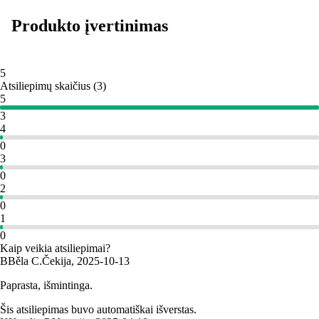
Produkto įvertinimas
5
Atsiliepimų skaičius
(
3
)
5
3
4
0
3
0
2
0
1
0
Kaip veikia atsiliepimai?
B
Běla C.
Čekija
,
2025‑10‑13
Paprasta, išmintinga.
Šis atsiliepimas buvo automatiškai išverstas.