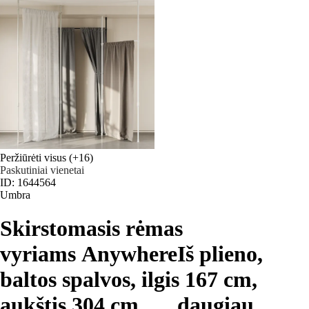
Peržiūrėti visus
(+16)
Paskutiniai vienetai
ID: 1644564
Umbra
Skirstomasis rėmas
vyriams Anywhere
Iš plieno,
baltos spalvos, ilgis 167 cm,
aukštis 304 cm
, …
daugiau