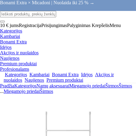
Bonami Extra × Micadoni |
Nuolaida iki 25 % →
10 € jums
Registracija
Prisijungimas
Palyginimas
Krepšelis
Menu
Kategorijos
Kambariai
Bonami Extra
Idėjos
Akcijos ir nuolaidos
Naujienos
Premium produktai
Profesionalams
Kategorijos
Kambariai
Bonami Extra
Idėjos
Akcijos ir
nuolaidos
Naujienos
Premium produktai
Pradžia
Kategorijos
Namų aksesuarai
Miegamojo priedai
Širmos
Širmos
...
Miegamojo priedai
Širmos