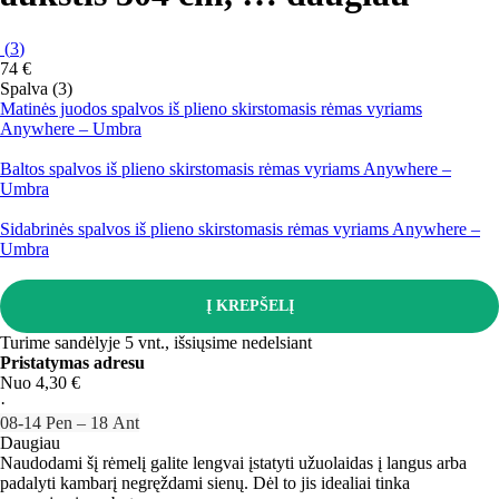
(
3
)
74 €
Spalva (3)
Matinės juodos spalvos iš plieno skirstomasis rėmas vyriams
Anywhere – Umbra
Baltos spalvos iš plieno skirstomasis rėmas vyriams Anywhere –
Umbra
Sidabrinės spalvos iš plieno skirstomasis rėmas vyriams Anywhere –
Umbra
Į KREPŠELĮ
Turime sandėlyje 5 vnt., išsiųsime nedelsiant
Pristatymas adresu
Nuo 4,30 €
·
08‑14 Pen – 18 Ant
Daugiau
Naudodami šį rėmelį galite lengvai įstatyti užuolaidas į langus arba
padalyti kambarį negręždami sienų. Dėl to jis idealiai tinka