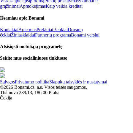
Viskas apie apsipirkimą
Prekių pristatymas
Skundai ir
grąžinimai
Apmokėjimas
Kaip veikia kreditai
Išsamiau apie Bonami
Kontaktai
Apie mus
Prekiniai ženklai
Dovanų
čekiai
Žiniasklaidai
Partnerių programa
Bonami verslui
Atsisiųsti mobiliąją programėlę
Sekite mus socialiniuose tinkluose
Sąlygos
Privatumo politika
Slapukų taisyklės ir nustatymai
©2026 Bonami.cz, a.s. Visos teisės saugomos.
Thámova 289/13, 186 00 Praha
Čekija