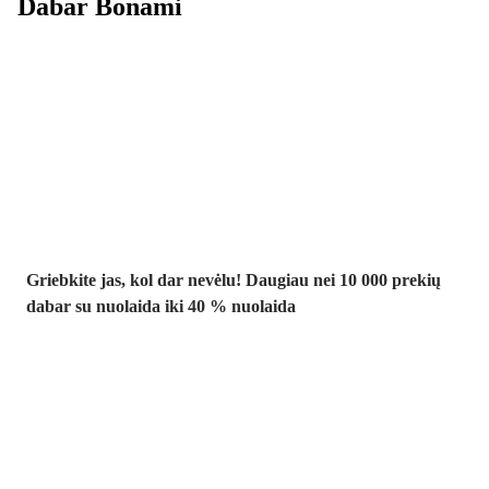
Dabar Bonami
Summer Sale
iki -40 %
Griebkite jas, kol dar nevėlu! Daugiau nei 10 000 prekių
dabar su nuolaida iki 40 % nuolaida
Sodas su
nuolaida