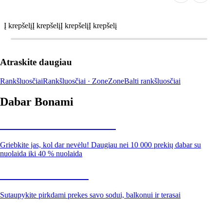
Į krepšelį
Į krepšelį
Į krepšelį
Į krepšelį
Atraskite daugiau
Rankšluosčiai
Rankšluosčiai · Zone
Zone
Balti rankšluosčiai
Dabar Bonami
Summer Sale iki -40 %
Griebkite jas, kol dar nevėlu! Daugiau nei 10 000 prekių dabar su
nuolaida iki 40 % nuolaida
Sodas su nuolaida
Sutaupykite pirkdami prekes savo sodui, balkonui ir terasai
Premium su nuolaida