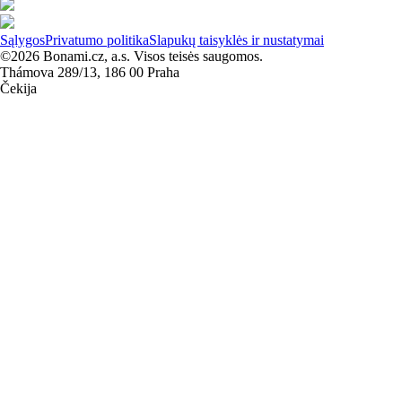
Sąlygos
Privatumo politika
Slapukų taisyklės ir nustatymai
©2026 Bonami.cz, a.s. Visos teisės saugomos.
Thámova 289/13, 186 00 Praha
Čekija