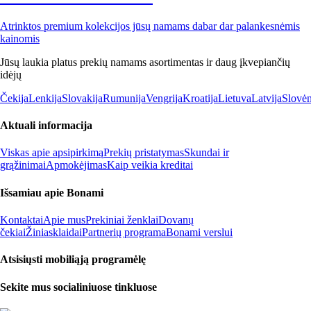
Atrinktos premium kolekcijos jūsų namams dabar dar palankesnėmis
kainomis
Jūsų laukia platus prekių namams asortimentas ir daug įkvepiančių
idėjų
Čekija
Lenkija
Slovakija
Rumunija
Vengrija
Kroatija
Lietuva
Latvija
Slovėn
Aktuali informacija
Viskas apie apsipirkimą
Prekių pristatymas
Skundai ir
grąžinimai
Apmokėjimas
Kaip veikia kreditai
Išsamiau apie Bonami
Kontaktai
Apie mus
Prekiniai ženklai
Dovanų
čekiai
Žiniasklaidai
Partnerių programa
Bonami verslui
Atsisiųsti mobiliąją programėlę
Sekite mus socialiniuose tinkluose