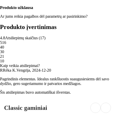
Produkto užklausa
Ar jums reikia pagalbos dėl parametrų ar pasirinkimo?
Produkto įvertinimas
4.8
Atsiliepimų skaičius
(
17
)
5
16
4
0
3
0
2
1
1
0
Kaip veikia atsiliepimai?
R
Réka K.
Vengrija
,
2024‑12‑20
Pagrindinis elementas. Idealus rankšluostis suaugusiesiems dėl savo
dydžio, gero sugeriamumo ir patvarios medžiagos.
Šis atsiliepimas buvo automatiškai išverstas.
Classic gaminiai