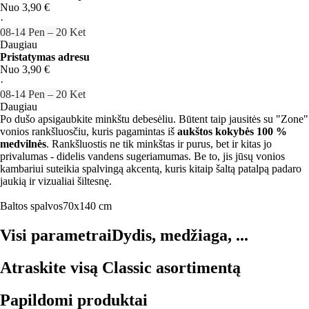
Nuo 3,90 €
·
08‑14 Pen – 20 Ket
Daugiau
Pristatymas adresu
Nuo 3,90 €
·
08‑14 Pen – 20 Ket
Daugiau
Po dušo apsigaubkite minkštu debesėliu. Būtent taip jausitės su "Zone"
vonios rankšluosčiu, kuris pagamintas iš
aukštos kokybės 100 %
medvilnės
. Rankšluostis ne tik minkštas ir purus, bet ir kitas jo
privalumas - didelis vandens sugeriamumas. Be to, jis jūsų vonios
kambariui suteikia spalvingą akcentą, kuris kitaip šaltą patalpą padaro
jaukią ir vizualiai šiltesnę.
Baltos spalvos
70x140 cm
Visi parametrai
Dydis, medžiaga, ...
Atraskite visą Classic asortimentą
Papildomi produktai