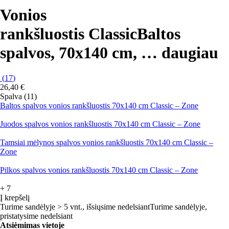
Vonios
rankšluostis Classic
Baltos
spalvos, 70x140 cm
, …
daugiau
(
17
)
26,40 €
Spalva (11)
Baltos spalvos vonios rankšluostis 70x140 cm Classic – Zone
Juodos spalvos vonios rankšluostis 70x140 cm Classic – Zone
Tamsiai mėlynos spalvos vonios rankšluostis 70x140 cm Classic –
Zone
Pilkos spalvos vonios rankšluostis 70x140 cm Classic – Zone
+
7
Į krepšelį
Turime sandėlyje > 5 vnt., išsiųsime nedelsiant
Turime sandėlyje,
pristatysime nedelsiant
Atsiėmimas vietoje