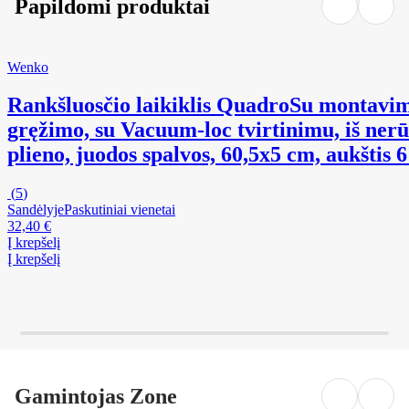
Papildomi produktai
Wenko
Rankšluosčio laikiklis Quadro
Su montavi
gręžimo, su Vacuum-loc tvirtinimu, iš nerū
plieno, juodos spalvos, 60,5x5 cm, aukštis 
(
5
)
Sandėlyje
Paskutiniai vienetai
32,40 €
Į krepšelį
Į krepšelį
Gamintojas Zone