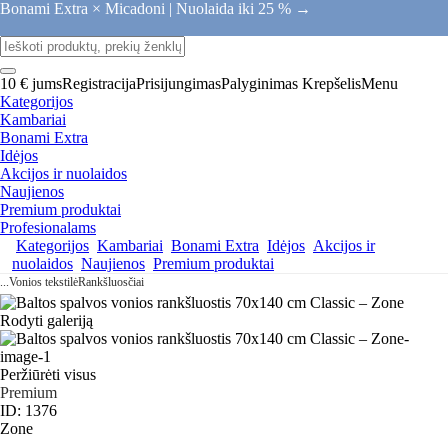
Bonami Extra × Micadoni |
Nuolaida iki 25 % →
10 € jums
Registracija
Prisijungimas
Palyginimas
Krepšelis
Menu
Kategorijos
Kambariai
Bonami Extra
Idėjos
Akcijos ir nuolaidos
Naujienos
Premium produktai
Profesionalams
Kategorijos
Kambariai
Bonami Extra
Idėjos
Akcijos ir
nuolaidos
Naujienos
Premium produktai
...
Vonios tekstilė
Rankšluosčiai
Rodyti galeriją
Peržiūrėti visus
Premium
ID: 1376
Zone