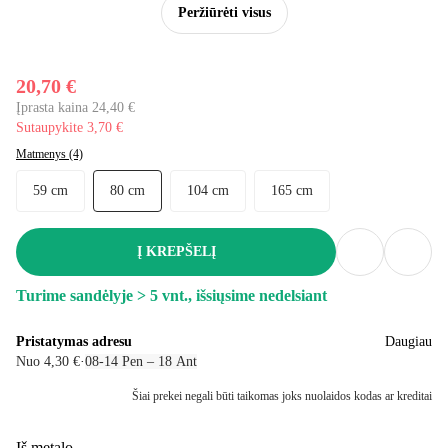
Peržiūrėti visus
20,70 €
Įprasta kaina 24,40 €
Sutaupykite 3,70 €
Matmenys (4)
59 cm
80 cm
104 cm
165 cm
Į KREPŠELĮ
Turime sandėlyje > 5 vnt., išsiųsime nedelsiant
Pristatymas adresu
Daugiau
Nuo 4,30 €
·
08‑14 Pen – 18 Ant
Šiai prekei negali būti taikomas joks nuolaidos kodas ar kreditai
Iš metalo