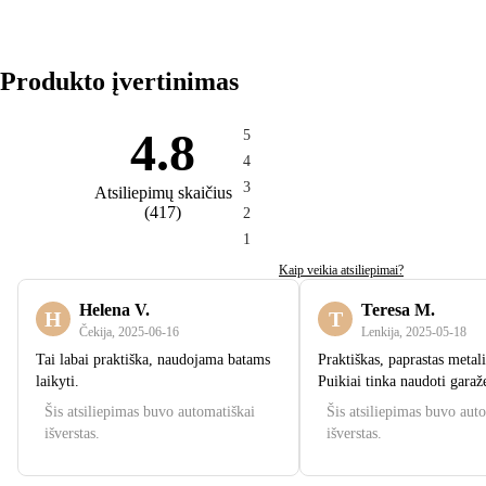
Produkto įvertinimas
4.8
5
4
3
Atsiliepimų skaičius
(
417
)
2
1
Kaip veikia atsiliepimai?
Helena V.
Teresa M.
H
T
Čekija
,
2025‑06‑16
Lenkija
,
2025‑05‑18
Tai labai praktiška, naudojama batams
Praktiškas, paprastas metali
laikyti.
Puikiai tinka naudoti garaž
Šis atsiliepimas buvo automatiškai
Šis atsiliepimas buvo aut
išverstas.
išverstas.