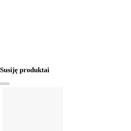
Į KREPŠELĮ
Susiję produktai