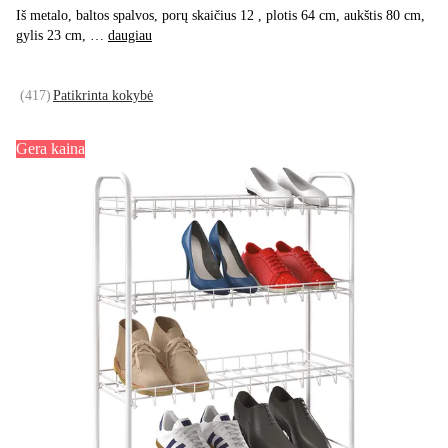
Iš metalo, baltos spalvos, porų skaičius 12 , plotis 64 cm, aukštis 80 cm,
gylis 23 cm
, …
daugiau
(
417
)
Patikrinta kokybė
Gera kaina