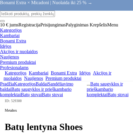
Bonami Extra × Micadoni |
Nuolaida iki 25 % →
10 € jums
Registracija
Prisijungimas
Palyginimas
Krepšelis
Menu
Kategorijos
Kambariai
Bonami Extra
Idėjos
Akcijos ir nuolaidos
Naujienos
Premium produktai
Profesionalams
Kategorijos
Kambariai
Bonami Extra
Idėjos
Akcijos ir
nuolaidos
Naujienos
Premium produktai
Pradžia
Kategorijos
Baldai
Sandėliavimo
...
Batų saugyklos ir
baldai
Batų saugyklos ir prieškambario
prieškambario
komplektai
Batų stovai
Batų stovai
komplektai
Batų stovai
ID: 529300
Metaltex
Batų lentyna Shoes