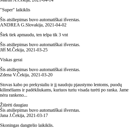
"Super" laikiklis
Šis atsiliepimas buvo automatiškai išverstas.
ANDREA G.
Slovakija
,
2021‑04‑02
Šiek tiek apmaudu, ten telpa tik 3 vnt
Šis atsiliepimas buvo automatiškai išverstas.
Jiří M.
Čekija
,
2021‑03‑25
Viskas gerai
Šis atsiliepimas buvo automatiškai išverstas.
Zdena V.
Čekija
,
2021‑03‑20
Stovas kabo po prekystaliu ir jį naudoju pjaustymo lentoms, puodų
kilimėliams ir padėkliukams, kuriuos turiu visada turėti po ranka. Jame
nėra rankeno...
Žiūrėti daugiau
Šis atsiliepimas buvo automatiškai išverstas.
Jana J.
Čekija
,
2021‑03‑17
Skoningas dangtelio laikiklis.