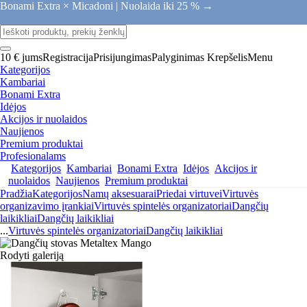
Bonami Extra × Micadoni |
Nuolaida iki 25 % →
10 € jums
Registracija
Prisijungimas
Palyginimas
Krepšelis
Menu
Kategorijos
Kambariai
Bonami Extra
Idėjos
Akcijos ir nuolaidos
Naujienos
Premium produktai
Profesionalams
Kategorijos
Kambariai
Bonami Extra
Idėjos
Akcijos ir
nuolaidos
Naujienos
Premium produktai
Pradžia
Kategorijos
Namų aksesuarai
Priedai virtuvei
Virtuvės
organizavimo įrankiai
Virtuvės spintelės organizatoriai
Dangčių
laikikliai
Dangčių laikikliai
...
Virtuvės spintelės organizatoriai
Dangčių laikikliai
Rodyti galeriją