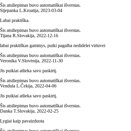
Šis atsiliepimas buvo automatiškai išverstas.
Stjepanka L.
Kroatija
,
2023‑03‑04
Labai praktiška.
Šis atsiliepimas buvo automatiškai išverstas.
Tijana R.
Slovakija
,
2022‑12‑16
labai praktiškas gaminys, puiki pagalba nedidelei virtuvei
Šis atsiliepimas buvo automatiškai išverstas.
Veronika V.
Slovėnija
,
2022‑11‑30
Jis puikiai atlieka savo paskirtį.
Šis atsiliepimas buvo automatiškai išverstas.
Vendula L.
Čekija
,
2022‑04‑06
Jis puikiai atlieka savo paskirtį.
Šis atsiliepimas buvo automatiškai išverstas.
Danka T.
Slovakija
,
2022‑02‑25
Lygiai kaip pavaizduota
Šis atsiliepimas buvo automatiškai išverstas.