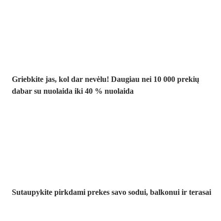
Summer Sale
iki -40 %
Griebkite jas, kol dar nevėlu! Daugiau nei 10 000 prekių
dabar su nuolaida iki 40 % nuolaida
Sodas su
nuolaida
Sutaupykite pirkdami prekes savo sodui, balkonui ir terasai
Premium su