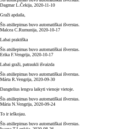
Dagmar L.
Čekija
,
2020‑11‑10
Graži apdaila,
Šis atsiliepimas buvo automatiškai išverstas.
Malcea C.
Rumunija
,
2020‑10‑17
Labai praktiška
Šis atsiliepimas buvo automatiškai išverstas.
Erika F.
Vengrija
,
2020‑10‑17
Labai graži, patraukli išvaizda
Šis atsiliepimas buvo automatiškai išverstas.
Márta R.
Vengrija
,
2020‑09‑30
Dangtelius lengva laikyti vienoje vietoje.
Šis atsiliepimas buvo automatiškai išverstas.
Mária N.
Vengrija
,
2020‑09‑24
To ir ieškojau.
Šis atsiliepimas buvo automatiškai išverstas.
Iwona T.
Lenkija
,
2020‑08‑26