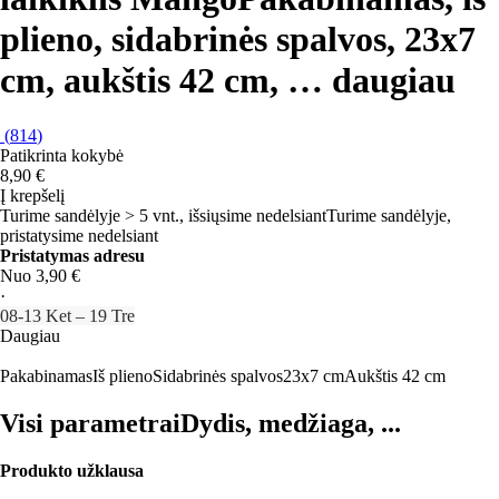
plieno, sidabrinės spalvos, 23x7
cm, aukštis 42 cm
, …
daugiau
(
814
)
Patikrinta kokybė
8,90 €
Į krepšelį
Turime sandėlyje > 5 vnt., išsiųsime nedelsiant
Turime sandėlyje,
pristatysime nedelsiant
Pristatymas adresu
Nuo 3,90 €
·
08‑13 Ket – 19 Tre
Daugiau
Pakabinamas
Iš plieno
Sidabrinės spalvos
23x7 cm
Aukštis 42 cm
Visi parametrai
Dydis, medžiaga, ...
Produkto užklausa