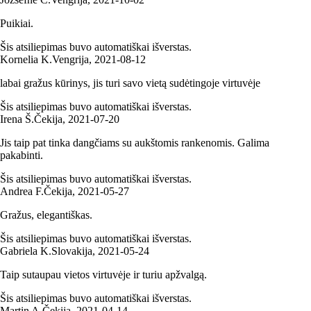
Puikiai.
Šis atsiliepimas buvo automatiškai išverstas.
Kornelia K.
Vengrija
,
2021‑08‑12
labai gražus kūrinys, jis turi savo vietą sudėtingoje virtuvėje
Šis atsiliepimas buvo automatiškai išverstas.
Irena Š.
Čekija
,
2021‑07‑20
Jis taip pat tinka dangčiams su aukštomis rankenomis. Galima
pakabinti.
Šis atsiliepimas buvo automatiškai išverstas.
Andrea F.
Čekija
,
2021‑05‑27
Gražus, elegantiškas.
Šis atsiliepimas buvo automatiškai išverstas.
Gabriela K.
Slovakija
,
2021‑05‑24
Taip sutaupau vietos virtuvėje ir turiu apžvalgą.
Šis atsiliepimas buvo automatiškai išverstas.
Martin A.
Čekija
,
2021‑04‑14