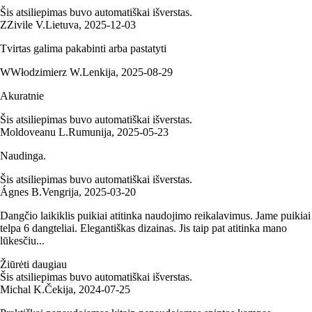
Šis atsiliepimas buvo automatiškai išverstas.
Z
Zivile V.
Lietuva
,
2025‑12‑03
Tvirtas galima pakabinti arba pastatyti
W
Włodzimierz W.
Lenkija
,
2025‑08‑29
Akuratnie
Šis atsiliepimas buvo automatiškai išverstas.
Moldoveanu L.
Rumunija
,
2025‑05‑23
Naudinga.
Šis atsiliepimas buvo automatiškai išverstas.
Ágnes B.
Vengrija
,
2025‑03‑20
Dangčio laikiklis puikiai atitinka naudojimo reikalavimus. Jame puikiai
telpa 6 dangteliai. Elegantiškas dizainas. Jis taip pat atitinka mano
lūkesčiu...
Žiūrėti daugiau
Šis atsiliepimas buvo automatiškai išverstas.
Michal K.
Čekija
,
2024‑07‑25