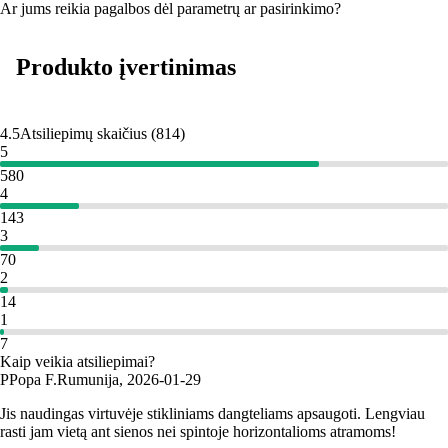
Ar jums reikia pagalbos dėl parametrų ar pasirinkimo?
Produkto įvertinimas
4.5
Atsiliepimų skaičius
(
814
)
5
580
4
143
3
70
2
14
1
7
Kaip veikia atsiliepimai?
P
Popa F.
Rumunija
,
2026‑01‑29
Jis naudingas virtuvėje stikliniams dangteliams apsaugoti. Lengviau
rasti jam vietą ant sienos nei spintoje horizontalioms atramoms!