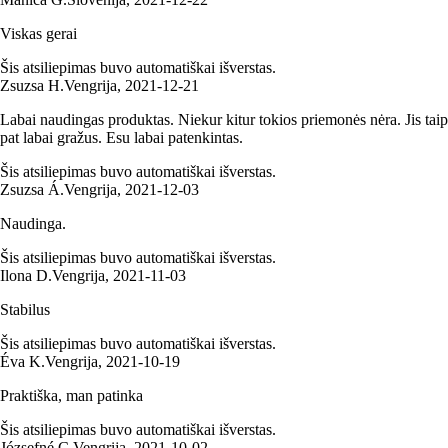
Viskas gerai
Šis atsiliepimas buvo automatiškai išverstas.
Zsuzsa H.
Vengrija
,
2021‑12‑21
Labai naudingas produktas. Niekur kitur tokios priemonės nėra. Jis taip
pat labai gražus. Esu labai patenkintas.
Šis atsiliepimas buvo automatiškai išverstas.
Zsuzsa Á.
Vengrija
,
2021‑12‑03
Naudinga.
Šis atsiliepimas buvo automatiškai išverstas.
Ilona D.
Vengrija
,
2021‑11‑03
Stabilus
Šis atsiliepimas buvo automatiškai išverstas.
Éva K.
Vengrija
,
2021‑10‑19
Praktiška, man patinka
Šis atsiliepimas buvo automatiškai išverstas.
Józsefné C.
Vengrija
,
2021‑10‑02