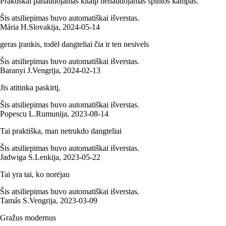
Praktiškai panaudojamas kitaip nenaudojamas spintos kampas.
Šis atsiliepimas buvo automatiškai išverstas.
Mária H.
Slovakija
,
2024‑05‑14
geras įrankis, todėl dangteliai čia ir ten nesivels
Šis atsiliepimas buvo automatiškai išverstas.
Baranyi J.
Vengrija
,
2024‑02‑13
Jis atitinka paskirtį.
Šis atsiliepimas buvo automatiškai išverstas.
Popescu L.
Rumunija
,
2023‑08‑14
Tai praktiška, man netrukdo dangteliai
Šis atsiliepimas buvo automatiškai išverstas.
Jadwiga S.
Lenkija
,
2023‑05‑22
Tai yra tai, ko norėjau
Šis atsiliepimas buvo automatiškai išverstas.
Tamás S.
Vengrija
,
2023‑03‑09
Gražus modernus