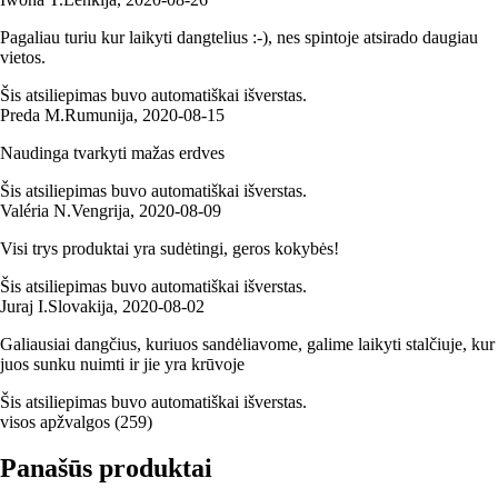
Pagaliau turiu kur laikyti dangtelius :-), nes spintoje atsirado daugiau
vietos.
Šis atsiliepimas buvo automatiškai išverstas.
Preda M.
Rumunija
,
2020‑08‑15
Naudinga tvarkyti mažas erdves
Šis atsiliepimas buvo automatiškai išverstas.
Valéria N.
Vengrija
,
2020‑08‑09
Visi trys produktai yra sudėtingi, geros kokybės!
Šis atsiliepimas buvo automatiškai išverstas.
Juraj I.
Slovakija
,
2020‑08‑02
Galiausiai dangčius, kuriuos sandėliavome, galime laikyti stalčiuje, kur
juos sunku nuimti ir jie yra krūvoje
Šis atsiliepimas buvo automatiškai išverstas.
visos apžvalgos
(
259
)
Panašūs produktai