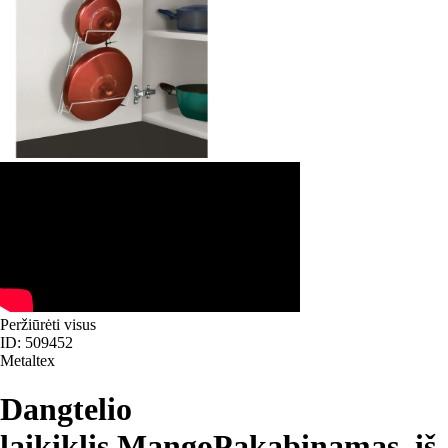
Peržiūrėti visus
ID: 509452
Metaltex
Dangtelio
laikiklis Mango
Pakabinamas, iš