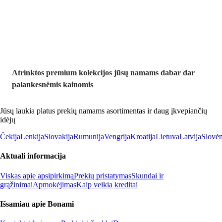
nuolaida
Atrinktos premium kolekcijos jūsų namams dabar dar
palankesnėmis kainomis
Jūsų laukia platus prekių namams asortimentas ir daug įkvepiančių
idėjų
Čekija
Lenkija
Slovakija
Rumunija
Vengrija
Kroatija
Lietuva
Latvija
Slovėn
Aktuali informacija
Viskas apie apsipirkimą
Prekių pristatymas
Skundai ir
grąžinimai
Apmokėjimas
Kaip veikia kreditai
Išsamiau apie Bonami