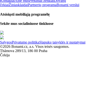
Kontaktai
Apie mus
Prekiniai ženklai
Dovanų
čekiai
Žiniasklaidai
Partnerių programa
Bonami verslui
Atsisiųsti mobiliąją programėlę
Sekite mus socialiniuose tinkluose
Sąlygos
Privatumo politika
Slapukų taisyklės ir nustatymai
©2026 Bonami.cz, a.s. Visos teisės saugomos.
Thámova 289/13, 186 00 Praha
Čekija