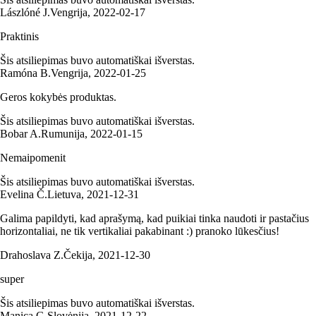
Lászlóné J.
Vengrija
,
2022‑02‑17
Praktinis
Šis atsiliepimas buvo automatiškai išverstas.
Ramóna B.
Vengrija
,
2022‑01‑25
Geros kokybės produktas.
Šis atsiliepimas buvo automatiškai išverstas.
Bobar A.
Rumunija
,
2022‑01‑15
Nemaipomenit
Šis atsiliepimas buvo automatiškai išverstas.
Evelina Č.
Lietuva
,
2021‑12‑31
Galima papildyti, kad aprašymą, kad puikiai tinka naudoti ir pastačius
horizontaliai, ne tik vertikaliai pakabinant :) pranoko lūkesčius!
Drahoslava Z.
Čekija
,
2021‑12‑30
super
Šis atsiliepimas buvo automatiškai išverstas.
Manica G.
Slovėnija
,
2021‑12‑22