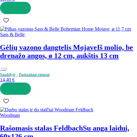
Į KREPŠELĮ
Sass & Belle
Gėlių vazono dangtelis Mojave
Iš molio, be
drenažo angos, ø 12 cm, aukštis 13 cm
(
15
)
Sandėlyje
Paskutiniai vienetai
14,40 €
Į KREPŠELĮ
Woodman
Rašomasis stalas Feldbach
Su anga laidui,
60x126 cm