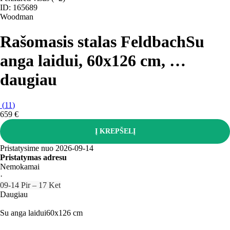
ID: 165689
Woodman
Rašomasis stalas Feldbach
Su
anga laidui, 60x126 cm
, …
daugiau
(
11
)
659 €
Į KREPŠELĮ
Pristatysime nuo 2026‑09‑14
Pristatymas adresu
Nemokamai
·
09‑14 Pir – 17 Ket
Daugiau
Su anga laidui
60x126 cm