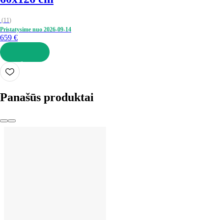
(
11
)
Pristatysime nuo 2026‑09‑14
659 €
Į KREPŠELĮ
Panašūs produktai