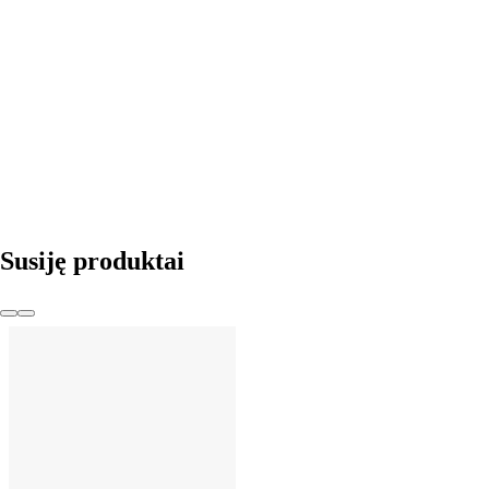
Į KREPŠELĮ
Susiję produktai