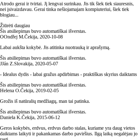
Atrodo gerai ir tvirtai. Jį lengvai surinkau. Jis tik šiek tiek siauresnis,
nei įsivaizdavau. Gerai tinka nešiojamajam kompiuteriui, šiek tiek
blogiau...
Žiūrėti daugiau
Šis atsiliepimas buvo automatiškai išverstas.
O
Ondřej M.
Čekija
,
2020‑10‑08
Labai aukšta kokybė. Jis atitinka nuotrauką ir aprašymą.
Šis atsiliepimas buvo automatiškai išverstas.
J
Ján Z.
Slovakija
,
2020‑05‑07
- Idealus dydis - labai gražus apdirbimas - praktiškas skyrius daiktams
Šis atsiliepimas buvo automatiškai išverstas.
Helena O.
Čekija
,
2019‑02‑05
Grožis iš natūralių medžiagų, man tai patinka.
Šis atsiliepimas buvo automatiškai išverstas.
Daniela K.
Čekija
,
2015‑06‑12
Geros kokybės, erdvus, erdvus darbo stalas, kuriame yra daug vietos
daiktams laikyti ir pakankamas darbo paviršius. Ilgą laiką negalėjau jo
rasti.