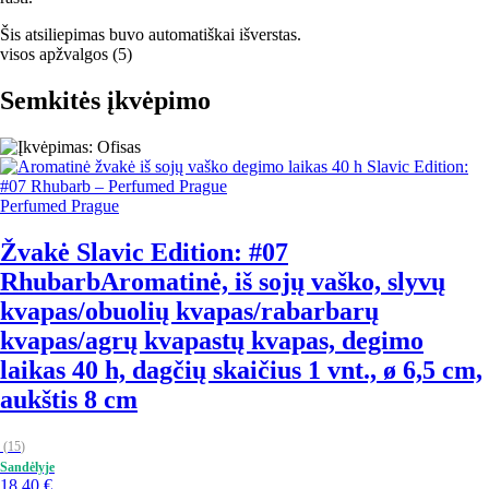
Šis atsiliepimas buvo automatiškai išverstas.
visos apžvalgos
(
5
)
Semkitės įkvėpimo
Perfumed Prague
Žvakė Slavic Edition: #07
Rhubarb
Aromatinė, iš sojų vaško, slyvų
kvapas/obuolių kvapas/rabarbarų
kvapas/agrų kvapastų kvapas, degimo
laikas 40 h, dagčių skaičius 1 vnt., ø 6,5 cm,
aukštis 8 cm
(
15
)
Sandėlyje
18,40 €