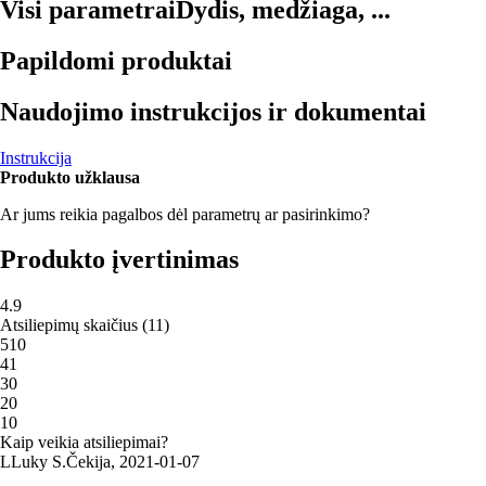
Visi parametrai
Dydis, medžiaga, ...
Papildomi produktai
Naudojimo instrukcijos ir dokumentai
Instrukcija
Produkto užklausa
Ar jums reikia pagalbos dėl parametrų ar pasirinkimo?
Produkto įvertinimas
4.9
Atsiliepimų skaičius
(
11
)
5
10
4
1
3
0
2
0
1
0
Kaip veikia atsiliepimai?
L
Luky S.
Čekija
,
2021‑01‑07