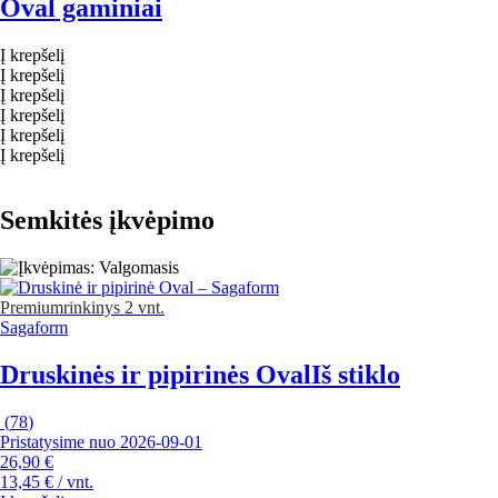
Oval gaminiai
Į krepšelį
Į krepšelį
Į krepšelį
Į krepšelį
Į krepšelį
Į krepšelį
Semkitės įkvėpimo
Premium
rinkinys 2 vnt.
Sagaform
Druskinės ir pipirinės Oval
Iš stiklo
(
78
)
Pristatysime nuo 2026‑09‑01
26,90 €
13,45 € / vnt.