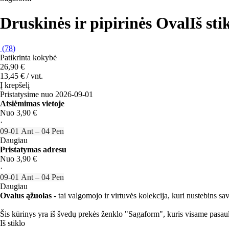
Druskinės ir pipirinės Oval
Iš sti
(
78
)
Patikrinta kokybė
26,90 €
13,45 € / vnt.
Į krepšelį
Pristatysime nuo 2026‑09‑01
Atsiėmimas vietoje
Nuo 3,90 €
·
09‑01 Ant – 04 Pen
Daugiau
Pristatymas adresu
Nuo 3,90 €
·
09‑01 Ant – 04 Pen
Daugiau
Ovalus ąžuolas
- tai valgomojo ir virtuvės kolekcija, kuri nustebins 
Šis kūrinys yra iš švedų prekės ženklo "Sagaform", kuris visame pasaul
Iš stiklo