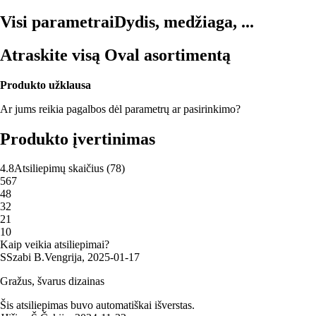
Visi parametrai
Dydis, medžiaga, ...
Atraskite visą Oval asortimentą
Produkto užklausa
Ar jums reikia pagalbos dėl parametrų ar pasirinkimo?
Produkto įvertinimas
4.8
Atsiliepimų skaičius
(
78
)
5
67
4
8
3
2
2
1
1
0
Kaip veikia atsiliepimai?
S
Szabi B.
Vengrija
,
2025‑01‑17
Gražus, švarus dizainas
Šis atsiliepimas buvo automatiškai išverstas.