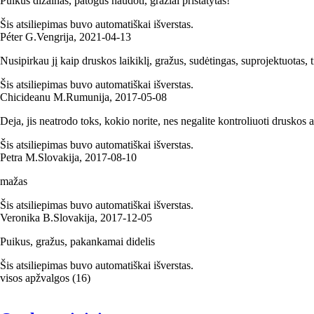
Puikus dizainas, patogus naudoti, gražiai pristatytas!
Šis atsiliepimas buvo automatiškai išverstas.
Péter G.
Vengrija
,
2021‑04‑13
Nusipirkau jį kaip druskos laikiklį, gražus, sudėtingas, suprojektuotas, t
Šis atsiliepimas buvo automatiškai išverstas.
Chicideanu M.
Rumunija
,
2017‑05‑08
Deja, jis neatrodo toks, kokio norite, nes negalite kontroliuoti druskos a
Šis atsiliepimas buvo automatiškai išverstas.
Petra M.
Slovakija
,
2017‑08‑10
mažas
Šis atsiliepimas buvo automatiškai išverstas.
Veronika B.
Slovakija
,
2017‑12‑05
Puikus, gražus, pakankamai didelis
Šis atsiliepimas buvo automatiškai išverstas.
visos apžvalgos
(
16
)