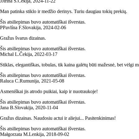
J
Jiřina Š.
Čekija
,
2024‑11‑22
Man patinka stiklo ir medžio derinys. Turiu daugiau tokių prekių.
Šis atsiliepimas buvo automatiškai išverstas.
P
Pavlína F.
Slovakija
,
2024‑02‑06
Gražus švarus dizainas.
Šis atsiliepimas buvo automatiškai išverstas.
Michal L.
Čekija
,
2022‑03‑17
Stiklas, elegantiškas, tobulas, tik kaina galėtų būti mažesnė, bet vėlgi m
Šis atsiliepimas buvo automatiškai išverstas.
Raluca C.
Rumunija
,
2021‑05‑08
Asmeniškai jis atrodo puikiai, kaip ir nuotraukoje!
Šis atsiliepimas buvo automatiškai išverstas.
Jana B.
Slovakija
,
2020‑11‑04
Gražus dizainas. Naudosiu actui ir aliejui... Pasitenkinimas!
Šis atsiliepimas buvo automatiškai išverstas.
Małgorzata M.
Lenkija
,
2018‑09‑02