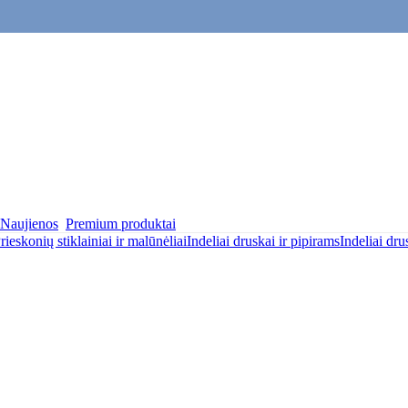
Naujienos
Premium produktai
rieskonių stiklainiai ir malūnėliai
Indeliai druskai ir pipirams
Indeliai dru