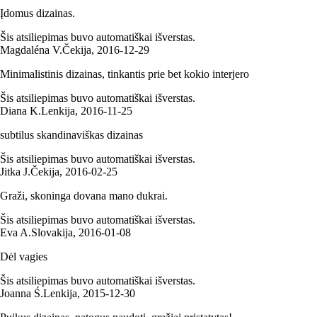
Įdomus dizainas.
Šis atsiliepimas buvo automatiškai išverstas.
Magdaléna V.
Čekija
,
2016‑12‑29
Minimalistinis dizainas, tinkantis prie bet kokio interjero
Šis atsiliepimas buvo automatiškai išverstas.
Diana K.
Lenkija
,
2016‑11‑25
subtilus skandinaviškas dizainas
Šis atsiliepimas buvo automatiškai išverstas.
Jitka J.
Čekija
,
2016‑02‑25
Graži, skoninga dovana mano dukrai.
Šis atsiliepimas buvo automatiškai išverstas.
Eva A.
Slovakija
,
2016‑01‑08
Dėl vagies
Šis atsiliepimas buvo automatiškai išverstas.
Joanna Ś.
Lenkija
,
2015‑12‑30