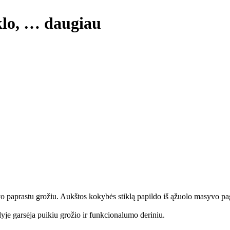
klo
, …
daugiau
savo paprastu grožiu. Aukštos kokybės stiklą papildo iš ąžuolo masyvo p
yje garsėja puikiu grožio ir funkcionalumo deriniu.