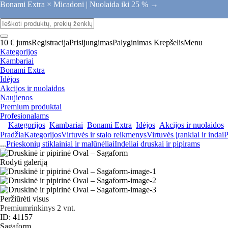
Bonami Extra × Micadoni |
Nuolaida iki 25 % →
10 € jums
Registracija
Prisijungimas
Palyginimas
Krepšelis
Menu
Kategorijos
Kambariai
Bonami Extra
Idėjos
Akcijos ir nuolaidos
Naujienos
Premium produktai
Profesionalams
Kategorijos
Kambariai
Bonami Extra
Idėjos
Akcijos ir nuolaidos
Pradžia
Kategorijos
Virtuvės ir stalo reikmenys
Virtuvės įrankiai ir indai
P
...
Prieskonių stiklainiai ir malūnėliai
Indeliai druskai ir pipirams
Rodyti galeriją
Peržiūrėti visus
Premium
rinkinys 2 vnt.
ID: 41157
Sagaform