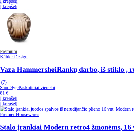
Į krepšelį
Į krepšelį
Premium
Kähler Design
Vaza Hammershøi
Rankų darbo, iš stiklo , 
(
7
)
Sandėlyje
Paskutiniai vienetai
81 €
Į krepšelį
Į krepšelį
Premier Housewares
Stalo įrankiai Modern retro
4 žmonėms, 16 v