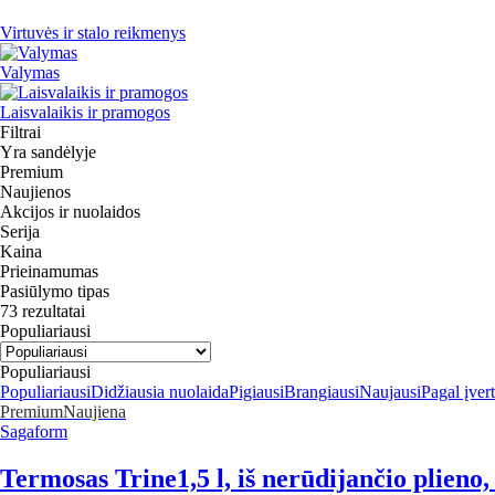
Virtuvės ir stalo reikmenys
Valymas
Laisvalaikis ir pramogos
Filtrai
Yra sandėlyje
Premium
Naujienos
Akcijos ir nuolaidos
Serija
Kaina
Prieinamumas
Pasiūlymo tipas
73 rezultatai
Populiariausi
Populiariausi
Populiariausi
Didžiausia nuolaida
Pigiausi
Brangiausi
Naujausi
Pagal įver
Premium
Naujiena
Sagaform
Termosas Trine
1,5 l, iš nerūdijančio plieno