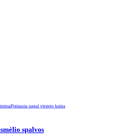
tinimą
Pigiausia pagal vieneto kainą
, smėlio spalvos