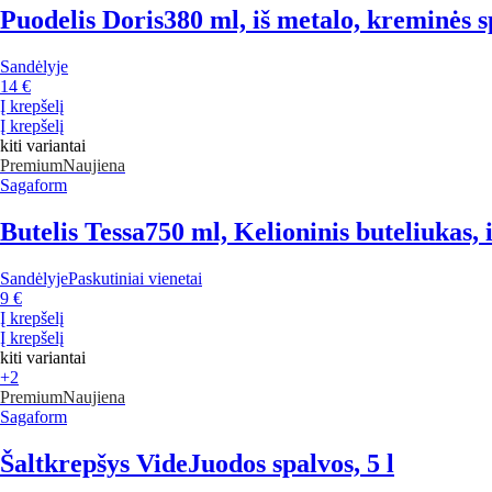
Puodelis Doris
380 ml, iš metalo, kreminės s
Sandėlyje
14 €
Į krepšelį
Į krepšelį
kiti variantai
Premium
Naujiena
Sagaform
Butelis Tessa
750 ml, Kelioninis buteliukas, i
Sandėlyje
Paskutiniai vienetai
9 €
Į krepšelį
Į krepšelį
kiti variantai
+2
Premium
Naujiena
Sagaform
Šaltkrepšys Vide
Juodos spalvos, 5 l