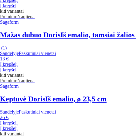
Į krepšelį
Į krepšelį
kiti variantai
Premium
Naujiena
Sagaform
Mažas dubuo Doris
Iš emalio, tamsiai žalios
(
1
)
Sandėlyje
Paskutiniai vienetai
13 €
Į krepšelį
Į krepšelį
kiti variantai
Premium
Naujiena
Sagaform
Keptuvė Doris
Iš emalio, ø 23,5 cm
Sandėlyje
Paskutiniai vienetai
26 €
Į krepšelį
Į krepšelį
kiti variantai