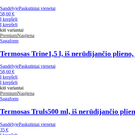
Sandėlyje
Paskutiniai vienetai
58,60 €
Į krepšelį
Į krepšelį
kiti variantai
Premium
Naujiena
Sagaform
Termosas Trine
1,5 l, iš nerūdijančio plieno
Sandėlyje
Paskutiniai vienetai
58,60 €
Į krepšelį
Į krepšelį
kiti variantai
Premium
Naujiena
Sagaform
Termosas Truls
500 ml, iš nerūdijančio plien
Sandėlyje
Paskutiniai vienetai
35 €