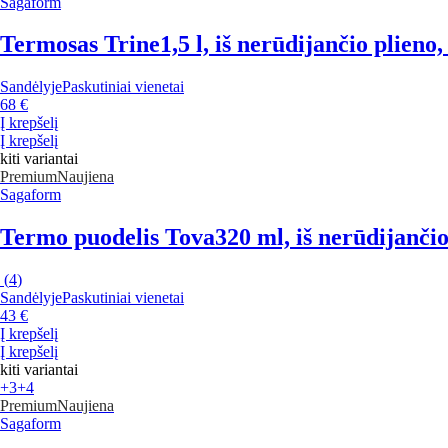
Sagaform
Termosas Trine
1,5 l, iš nerūdijančio plieno
Sandėlyje
Paskutiniai vienetai
68 €
Į krepšelį
Į krepšelį
kiti variantai
Premium
Naujiena
Sagaform
Termo puodelis Tova
320 ml, iš nerūdijančio
(
4
)
Sandėlyje
Paskutiniai vienetai
43 €
Į krepšelį
Į krepšelį
kiti variantai
+3
+4
Premium
Naujiena
Sagaform