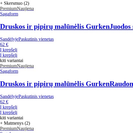
+ Skersmuo (2)
Premium
Naujiena
Sagaform
Druskos ir pipirų malūnėlis Gurken
Juodos 
Sandėlyje
Paskutinis vienetas
62 €
Į krepšelį
Į krepšelį
kiti variantai
Premium
Naujiena
Sagaform
Druskos ir pipirų malūnėlis Gurken
Raudono
Sandėlyje
Paskutinis vienetas
62 €
Į krepšelį
Į krepšelį
kiti variantai
+ Matmenys (2)
Premium
Naujiena