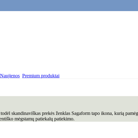
Naujienos
Premium produktai
nt todėl skandinaviškas prekės ženklas Sagaform tapo ikona, kurią pamė
šventiško mėgstamų patiekalų patiekimo.