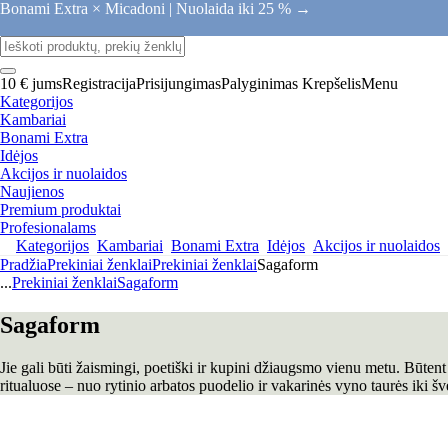
Bonami Extra × Micadoni |
Nuolaida iki 25 % →
10 € jums
Registracija
Prisijungimas
Palyginimas
Krepšelis
Menu
Kategorijos
Kambariai
Bonami Extra
Idėjos
Akcijos ir nuolaidos
Naujienos
Premium produktai
Profesionalams
Kategorijos
Kambariai
Bonami Extra
Idėjos
Akcijos ir nuolaidos
Pradžia
Prekiniai ženklai
Prekiniai ženklai
Sagaform
...
Prekiniai ženklai
Sagaform
Sagaform
Jie gali būti žaismingi, poetiški ir kupini džiaugsmo vienu metu. Būte
ritualuose – nuo rytinio arbatos puodelio ir vakarinės vyno taurės iki 