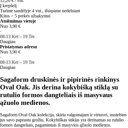
12,20 € / vnt.
Į krepšelį
Turime sandėlyje 4 vnt., išsiųsime nedelsiant
Kitos > 5 prekės užsakymui
Atsiėmimas vietoje
Nuo 3,90 €
·
08‑13 Ket – 19 Tre
Daugiau
Pristatymas adresu
Nuo 3,90 €
·
08‑13 Ket – 19 Tre
Daugiau
Sagaform druskinės ir pipirinės rinkinys
Oval Oak. Jis derina kokybišką stiklą su
rutulio formos dangteliais iš masyvaus
ąžuolo medienos.
Sagaform Oval Oak kolekcija, skirta valgomajam ir virtuvei, nustebins
jus savo paprastu grožiu. Kokybiškas stiklas yra derinamas su rutulio
formos dangteliais, pagamintais iš masyvios ąžuolo medienos.