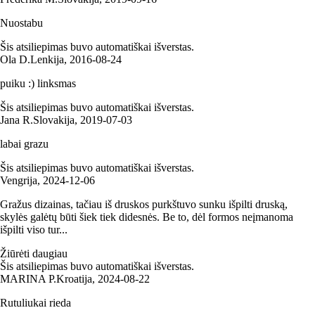
Nuostabu
Šis atsiliepimas buvo automatiškai išverstas.
Ola D.
Lenkija
,
2016‑08‑24
puiku :) linksmas
Šis atsiliepimas buvo automatiškai išverstas.
Jana R.
Slovakija
,
2019‑07‑03
labai grazu
Šis atsiliepimas buvo automatiškai išverstas.
Vengrija
,
2024‑12‑06
Gražus dizainas, tačiau iš druskos purkštuvo sunku išpilti druską,
skylės galėtų būti šiek tiek didesnės. Be to, dėl formos neįmanoma
išpilti viso tur...
Žiūrėti daugiau
Šis atsiliepimas buvo automatiškai išverstas.
MARINA P.
Kroatija
,
2024‑08‑22
Rutuliukai rieda