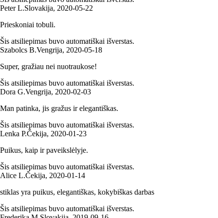
Peter L.
Slovakija
,
2020‑05‑22
Prieskoniai tobuli.
Šis atsiliepimas buvo automatiškai išverstas.
Szabolcs B.
Vengrija
,
2020‑05‑18
Super, gražiau nei nuotraukose!
Šis atsiliepimas buvo automatiškai išverstas.
Dora G.
Vengrija
,
2020‑02‑03
Man patinka, jis gražus ir elegantiškas.
Šis atsiliepimas buvo automatiškai išverstas.
Lenka P.
Čekija
,
2020‑01‑23
Puikus, kaip ir paveikslėlyje.
Šis atsiliepimas buvo automatiškai išverstas.
Alice L.
Čekija
,
2020‑01‑14
stiklas yra puikus, elegantiškas, kokybiškas darbas
Šis atsiliepimas buvo automatiškai išverstas.
Frederika M.
Slovakija
,
2019‑09‑16