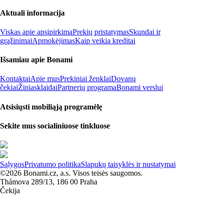
Aktuali informacija
Viskas apie apsipirkimą
Prekių pristatymas
Skundai ir
grąžinimai
Apmokėjimas
Kaip veikia kreditai
Išsamiau apie Bonami
Kontaktai
Apie mus
Prekiniai ženklai
Dovanų
čekiai
Žiniasklaidai
Partnerių programa
Bonami verslui
Atsisiųsti mobiliąją programėlę
Sekite mus socialiniuose tinkluose
Sąlygos
Privatumo politika
Slapukų taisyklės ir nustatymai
©2026 Bonami.cz, a.s. Visos teisės saugomos.
Thámova 289/13, 186 00 Praha
Čekija