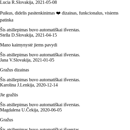
Lucia R.
Slovakija
,
2021‑05‑08
Puikus, didelis pasitenkinimas ❤️ dizainas, funkcionalus, visiems
patinka
Šis atsiliepimas buvo automatiškai išverstas.
Stella D.
Slovakija
,
2021‑04‑15
Mano kaimynystė jiems pavydi
Šis atsiliepimas buvo automatiškai išverstas.
Jana V.
Slovakija
,
2021‑01‑05
Gražus dizainas
Šis atsiliepimas buvo automatiškai išverstas.
Karolina J.
Lenkija
,
2020‑12‑14
Jie gražūs
Šis atsiliepimas buvo automatiškai išverstas.
Magdalena U.
Čekija
,
2020‑06‑05
Gražus
Šis atsiliepimas buvo automatiškai išverstas.