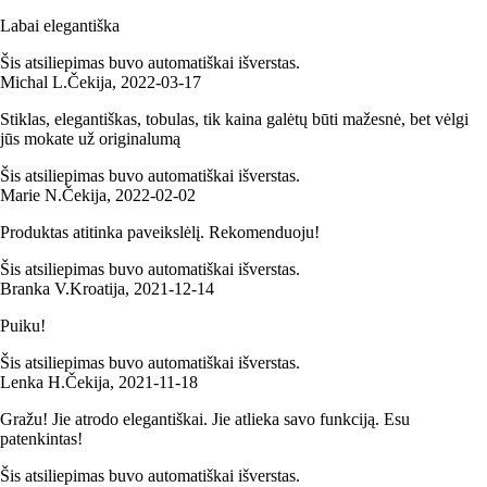
Labai elegantiška
Šis atsiliepimas buvo automatiškai išverstas.
Michal L.
Čekija
,
2022‑03‑17
Stiklas, elegantiškas, tobulas, tik kaina galėtų būti mažesnė, bet vėlgi
jūs mokate už originalumą
Šis atsiliepimas buvo automatiškai išverstas.
Marie N.
Čekija
,
2022‑02‑02
Produktas atitinka paveikslėlį. Rekomenduoju!
Šis atsiliepimas buvo automatiškai išverstas.
Branka V.
Kroatija
,
2021‑12‑14
Puiku!
Šis atsiliepimas buvo automatiškai išverstas.
Lenka H.
Čekija
,
2021‑11‑18
Gražu! Jie atrodo elegantiškai. Jie atlieka savo funkciją. Esu
patenkintas!
Šis atsiliepimas buvo automatiškai išverstas.