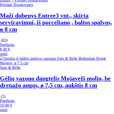
Premier Housewares
Maži dubenys Entree
3 vnt., skirta
serviravimui, iš porceliano , baltos spalvos,
ø 8 cm
(
65
)
Parduota
8,40 €
sekti
Sass & Belle
Gėlių vazono dangtelis Mojave
Iš molio, be
drenažo angos, ø 7,5 cm, aukštis 8 cm
(
5
)
Parduota
10,90 €
sekti