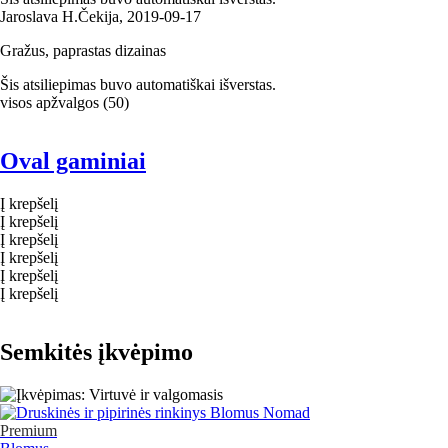
Jaroslava H.
Čekija
,
2019‑09‑17
Gražus, paprastas dizainas
Šis atsiliepimas buvo automatiškai išverstas.
visos apžvalgos
(
50
)
Oval gaminiai
Į krepšelį
Į krepšelį
Į krepšelį
Į krepšelį
Į krepšelį
Į krepšelį
Semkitės įkvėpimo
Premium