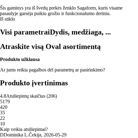
Šis gaminys yra iš švedų prekės ženklo Sagaform, kuris visame
pasaulyje garsėja puikiu grožio ir funkcionalumo deriniu.
Iš stiklo
Visi parametrai
Dydis, medžiaga, ...
Atraskite visą Oval asortimentą
Produkto užklausa
Ar jums reikia pagalbos dėl parametrų ar pasirinkimo?
Produkto įvertinimas
4.8
Atsiliepimų skaičius
(
206
)
5
179
4
20
3
5
2
2
1
0
Kaip veikia atsiliepimai?
D
Dominika L.
Čekija
,
2026‑05‑29