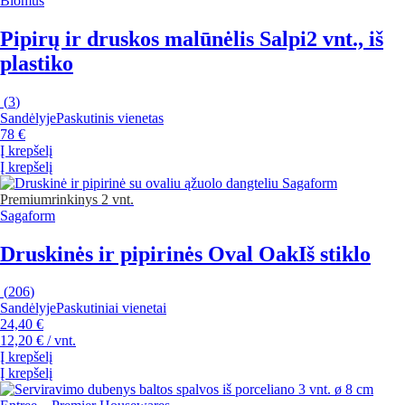
Blomus
Pipirų ir druskos malūnėlis Salpi
2 vnt., iš
plastiko
(
3
)
Sandėlyje
Paskutinis vienetas
78 €
Į krepšelį
Į krepšelį
Premium
rinkinys 2 vnt.
Sagaform
Druskinės ir pipirinės Oval Oak
Iš stiklo
(
206
)
Sandėlyje
Paskutiniai vienetai
24,40 €
12,20 € / vnt.
Į krepšelį
Į krepšelį