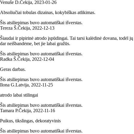
Venuše D.
Čekija
,
2023‑01‑26
Absoliučiai tobulas dizainas, kokybiškas atlikimas.
Šis atsiliepimas buvo automatiškai išverstas.
Tereza Š.
Čekija
,
2022‑12‑13
Šiaudai ir pipirinė atrodo įspūdingai. Tai tarsi kalėdinė dovana, todėl jų
dar neišbandėme, bet jie labai gražūs.
Šis atsiliepimas buvo automatiškai išverstas.
Radka Š.
Čekija
,
2022‑12‑04
Geras darbas.
Šis atsiliepimas buvo automatiškai išverstas.
Ilona G.
Latvija
,
2022‑11‑25
atrodo labai stilingai
Šis atsiliepimas buvo automatiškai išverstas.
Tamara P.
Čekija
,
2022‑11‑16
Puikus, tikslingas, dekoratyvinis
Šis atsiliepimas buvo automatiškai išverstas.