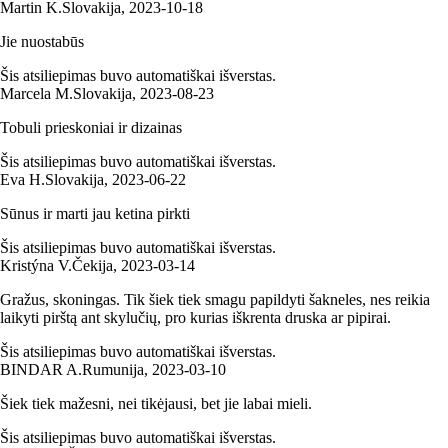
Martin K.
Slovakija
,
2023‑10‑18
Jie nuostabūs
Šis atsiliepimas buvo automatiškai išverstas.
Marcela M.
Slovakija
,
2023‑08‑23
Tobuli prieskoniai ir dizainas
Šis atsiliepimas buvo automatiškai išverstas.
Eva H.
Slovakija
,
2023‑06‑22
Sūnus ir marti jau ketina pirkti
Šis atsiliepimas buvo automatiškai išverstas.
Kristýna V.
Čekija
,
2023‑03‑14
Gražus, skoningas. Tik šiek tiek smagu papildyti šakneles, nes reikia
laikyti pirštą ant skylučių, pro kurias iškrenta druska ar pipirai.
Šis atsiliepimas buvo automatiškai išverstas.
BINDAR A.
Rumunija
,
2023‑03‑10
Šiek tiek mažesni, nei tikėjausi, bet jie labai mieli.
Šis atsiliepimas buvo automatiškai išverstas.