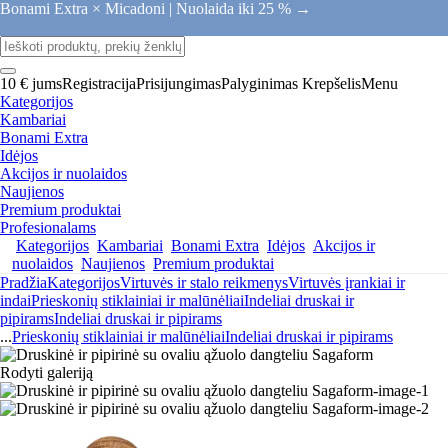
Bonami Extra × Micadoni |
Nuolaida iki 25 % →
10 € jums
Registracija
Prisijungimas
Palyginimas
Krepšelis
Menu
Kategorijos
Kambariai
Bonami Extra
Idėjos
Akcijos ir nuolaidos
Naujienos
Premium produktai
Profesionalams
Kategorijos
Kambariai
Bonami Extra
Idėjos
Akcijos ir
nuolaidos
Naujienos
Premium produktai
Pradžia
Kategorijos
Virtuvės ir stalo reikmenys
Virtuvės įrankiai ir
indai
Prieskonių stiklainiai ir malūnėliai
Indeliai druskai ir
pipirams
Indeliai druskai ir pipirams
...
Prieskonių stiklainiai ir malūnėliai
Indeliai druskai ir pipirams
Rodyti galeriją