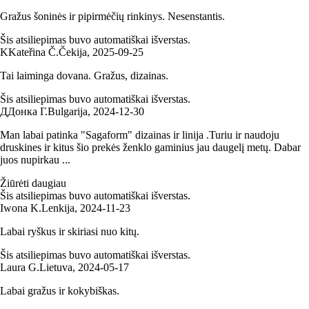
Gražus šoninės ir pipirmėčių rinkinys. Nesenstantis.
Šis atsiliepimas buvo automatiškai išverstas.
K
Kateřina Č.
Čekija
,
2025‑09‑25
Tai laiminga dovana. Gražus, dizainas.
Šis atsiliepimas buvo automatiškai išverstas.
Д
Донка Г.
Bulgarija
,
2024‑12‑30
Man labai patinka "Sagaform" dizainas ir linija .Turiu ir naudoju
druskines ir kitus šio prekės ženklo gaminius jau daugelį metų. Dabar
juos nupirkau ...
Žiūrėti daugiau
Šis atsiliepimas buvo automatiškai išverstas.
Iwona K.
Lenkija
,
2024‑11‑23
Labai ryškus ir skiriasi nuo kitų.
Šis atsiliepimas buvo automatiškai išverstas.
Laura G.
Lietuva
,
2024‑05‑17
Labai gražus ir kokybiškas.