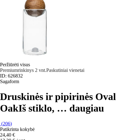
Peržiūrėti visus
Premium
rinkinys 2 vnt.
Paskutiniai vienetai
ID: 626832
Sagaform
Druskinės ir pipirinės Oval
Oak
Iš stiklo
, …
daugiau
(
206
)
Patikrinta kokybė
24,40 €