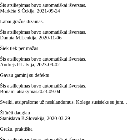
Šis atsiliepimas buvo automatiškai išverstas.
Markéta S.
Čekija
,
2021‑09‑24
Labai gražus dizainas.
Šis atsiliepimas buvo automatiškai išverstas.
Danuta M.
Lenkija
,
2020‑11‑06
Šiek tiek per mažas
Šis atsiliepimas buvo automatiškai išverstas.
Andrejs P.
Latvija
,
2023‑09‑02
Gavau gaminį su defektu.
Šis atsiliepimas buvo automatiškai išverstas.
Bonami atsakymas
2023‑09‑04
Sveiki, atsiprašome už nesklandumus. Kolega susisieks su jum...
Žiūrėti daugiau
Stanislava B.
Slovakija
,
2020‑03‑29
Gražu, praktiška
Šis atsiliepimas buvo automatiškai išverstas.